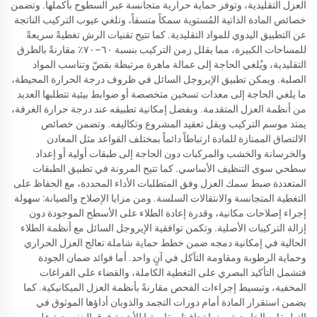
العزل التقليدية، وتوفر حماية حرارية متجانسة عبر السطوح بأكملها. وتضمن
خصائص المادة الذاتية المُستوية سمكاً متسقاً، وتلغي عيوب التركيب الناتجة
عن التطبيق اليدوي للمواد التقليدية. كما تتيح تقنيات الرش تغطيةً سريعةً
للمساحات الكبيرة، مما يقلل زمن التركيب بنسبة ٦٠–٧٠٪ مقارنةً بالطرق
التقليدية، ويُلغي الحاجة إلى عمالة ماهرة مرتبطة بقصّ وتناسب المواد
الصلبة. ويمكن تطبيق الإيروجل السائل في ظروف درجة الحرارة المحيطة،
ما يلغي الحاجة إلى معدات تسخين متخصصة أو ضوابط بيئية تتطلبها العديد
من أنظمة العزل المتقدمة. وبفضل إمكانية تطبيقه عند درجة حرارة الغرفة،
يمتد موسم التركيب ويقل تعقيد المشروع وتكاليفه. وتضمن خصائص
الالتصاق الممتازة للمادة ارتباطاً دائماً بمختلف القواعد مثل المعادن
والخرسانة والخشب والمركبات دون الحاجة إلى طبقات أولية أو إعداد
سطحي سوى التنظيف الأساسي. كما تتيح المرونة في تطبيق الطبقات
المتعددة ضبط سمك العزل وفق المتطلبات الأداء المحددة، مع الحفاظ على
التغطية المتجانسة والانتقالات السلسة. ومن مزايا الإصلاح والصيانة: سهولة
إجراء إصلاحات مكانية، وقدرة إعادة الطلاء على الأسطح الموجودة دون
إزالة التركيبات الأصلية. وتكمن توافقية الإيروجل السائل مع أنظمة الطلاء
الحالية في إمكانية دمجه ضمن خطط حماية شاملة تعالج العزل الحراري
وحماية الرطوبة ومقاومة التآكل في آنٍ واحد. أما فوائد ضمان الجودة
فتشمل التأكيد البصري على التغطية الكاملة، والقضاء على الفراغات
المخفية، وتبسيط إجراءات الفحص مقارنةً بأنظمة العزل الميكانيكية. كما
يضمن استقرار المادة أمام دورات التجمد والذوبان أداؤها الموثوق في
التطبيقات الخارجية، بينما تحافظ مقاومتها للأشعة فوق البنفسجية على