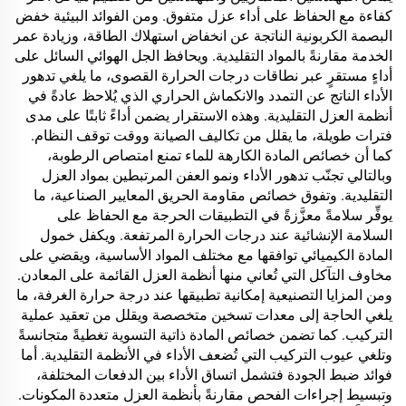
كفاءة مع الحفاظ على أداء عزل متفوق. ومن الفوائد البيئية خفض
البصمة الكربونية الناتجة عن انخفاض استهلاك الطاقة، وزيادة عمر
الخدمة مقارنةً بالمواد التقليدية. ويحافظ الجل الهوائي السائل على
أداءٍ مستقرٍ عبر نطاقات درجات الحرارة القصوى، ما يلغي تدهور
الأداء الناتج عن التمدد والانكماش الحراري الذي يُلاحظ عادةً في
أنظمة العزل التقليدية. وهذه الاستقرار يضمن أداءً ثابتًا على مدى
فترات طويلة، ما يقلل من تكاليف الصيانة ووقت توقف النظام.
كما أن خصائص المادة الكارهة للماء تمنع امتصاص الرطوبة،
وبالتالي تجنّب تدهور الأداء ونمو العفن المرتبطين بمواد العزل
التقليدية. وتفوق خصائص مقاومة الحريق المعايير الصناعية، ما
يوفِّر سلامةً معزَّزةً في التطبيقات الحرجة مع الحفاظ على
السلامة الإنشائية عند درجات الحرارة المرتفعة. ويكفل خمول
المادة الكيميائي توافقها مع مختلف المواد الأساسية، ويقضي على
مخاوف التآكل التي تُعاني منها أنظمة العزل القائمة على المعادن.
ومن المزايا التصنيعية إمكانية تطبيقها عند درجة حرارة الغرفة، ما
يلغي الحاجة إلى معدات تسخين متخصصة ويقلل من تعقيد عملية
التركيب. كما تضمن خصائص المادة ذاتية التسوية تغطيةً متجانسةً
وتلغي عيوب التركيب التي تُضعف الأداء في الأنظمة التقليدية. أما
فوائد ضبط الجودة فتشمل اتساق الأداء بين الدفعات المختلفة،
وتبسيط إجراءات الفحص مقارنةً بأنظمة العزل متعددة المكونات.