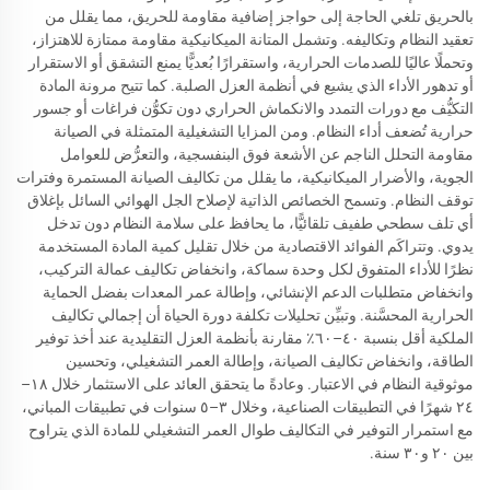
بالحريق تلغي الحاجة إلى حواجز إضافية مقاومة للحريق، مما يقلل من
تعقيد النظام وتكاليفه. وتشمل المتانة الميكانيكية مقاومة ممتازة للاهتزاز،
وتحملًا عاليًا للصدمات الحرارية، واستقرارًا بُعديًّا يمنع التشقق أو الاستقرار
أو تدهور الأداء الذي يشيع في أنظمة العزل الصلبة. كما تتيح مرونة المادة
التكيُّف مع دورات التمدد والانكماش الحراري دون تكوُّن فراغات أو جسور
حرارية تُضعف أداء النظام. ومن المزايا التشغيلية المتمثلة في الصيانة
مقاومة التحلل الناجم عن الأشعة فوق البنفسجية، والتعرُّض للعوامل
الجوية، والأضرار الميكانيكية، ما يقلل من تكاليف الصيانة المستمرة وفترات
توقف النظام. وتسمح الخصائص الذاتية لإصلاح الجل الهوائي السائل بإغلاق
أي تلف سطحي طفيف تلقائيًّا، ما يحافظ على سلامة النظام دون تدخل
يدوي. وتتراكَم الفوائد الاقتصادية من خلال تقليل كمية المادة المستخدمة
نظرًا للأداء المتفوق لكل وحدة سماكة، وانخفاض تكاليف عمالة التركيب،
وانخفاض متطلبات الدعم الإنشائي، وإطالة عمر المعدات بفضل الحماية
الحرارية المحسَّنة. وتبيِّن تحليلات تكلفة دورة الحياة أن إجمالي تكاليف
الملكية أقل بنسبة ٤٠–٦٠٪ مقارنة بأنظمة العزل التقليدية عند أخذ توفير
الطاقة، وانخفاض تكاليف الصيانة، وإطالة العمر التشغيلي، وتحسين
موثوقية النظام في الاعتبار. وعادةً ما يتحقق العائد على الاستثمار خلال ١٨–
٢٤ شهرًا في التطبيقات الصناعية، وخلال ٣–٥ سنوات في تطبيقات المباني،
مع استمرار التوفير في التكاليف طوال العمر التشغيلي للمادة الذي يتراوح
بين ٢٠ و٣٠ سنة.