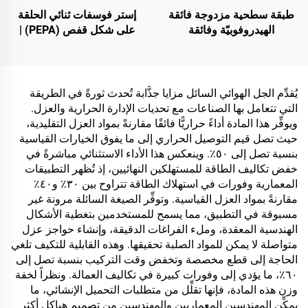
طبقة سطحية مزدوجة فائقة
إستر فوسفات ثنائي الحلقة
الهيدروفوبيّة وفائقة
على شكل قفص (PEPA) |
الأليوفوبيّة، تُستخدم مع
عامل تكربن لراتنجات
الطلاءات التبريدية الإشعاعية
الإيبوكسي ومواد البولي
أو في سيناريوهات أخرى
بروبلين (PP) والإثيلين-أسيتات
تتطلب خصائص مقاومة للماء
الفينيل (EVA)
يُقدِّم الجل الهوائي السائل مزايا جذَّابة تُحدث ثورةً في الطريقة
والزيوت
التي تتعامل بها الصناعات مع تحديات الإدارة الحرارية والعزل.
ويوفِّر هذا المادة أداءً حراريًّا فائقًا مقارنةً بمواد العزل التقليدية،
حيث تصل قيم التوصيل الحراري إلى ما يفوق الخيارات القياسية
بنسبة تصل إلى ٥٠٪. وينعكس هذا الأداء الاستثنائي مباشرةً في
خفض تكاليف الطاقة للمستهلكين النهائيين، إذ تُظهر التطبيقات
المعمارية وفورات في استهلاك الطاقة تتراوح بين ٣٠٪ و٤٠٪
مقارنةً بمواد العزل القياسية. وتوفِّر الصيغة السائلة مرونة غير
مسبوقة في التطبيق، مما يسمح للمستخدمين بتغطية الأشكال
الهندسية المعقدة، وملء الفراغات الدقيقة، وإنشاء حواجز عزل
متواصلة لا يمكن للمواد الصلبة تحقيقها. وهذه القابلية للتكيف تلغي
الحاجة إلى قطع مخصصة وتخفض وقت التركيب بنسبة تصل إلى
٦٠٪، ما يؤدي إلى وفورات كبيرة في تكاليف العمالة. ونظراً لخفة
وزن هذه المادة، فإنها تقلِّل من متطلبات التحميل الإنشائي، ما
يمكِّن المهندسين المعماريين والمهندسين من تصميم هياكل أكثر