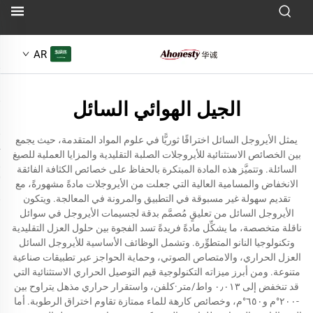
AR
الجيل الهوائي السائل
يمثل الأيروجل السائل اختراقًا ثوريًّا في علوم المواد المتقدمة، حيث يجمع
بين الخصائص الاستثنائية للأيروجلات الصلبة التقليدية والمزايا العملية للصيغ
السائلة. وتتميَّز هذه المادة المبتكرة بالحفاظ على خصائص الكثافة الفائقة
الانخفاض والمسامية العالية التي جعلت من الأيروجلات مادةً مشهورةً، مع
تقديم سهولة غير مسبوقة في التطبيق والمرونة في المعالجة. ويتكون
الأيروجل السائل من تعليقٍ مُصمَّم بدقة لجسيمات الأيروجل في سوائل
ناقلة متخصصة، ما يشكِّل مادةً فريدةً تسد الفجوة بين حلول العزل التقليدية
وتكنولوجيا النانو المتطوِّرة. وتشمل الوظائف الأساسية للأيروجل السائل
العزل الحراري، والامتصاص الصوتي، وحماية الحواجز عبر تطبيقات صناعية
متنوعة. ومن أبرز ميزاته التكنولوجية قيم التوصيل الحراري الاستثنائية التي
قد تنخفض إلى ٠٫٠١٣ واط/متر·كلفن، واستقرار حراري مذهل يتراوح بين
-٢٠٠°م و٦٥٠°م، وخصائص كارهة للماء ممتازة تقاوم اختراق الرطوبة. أما