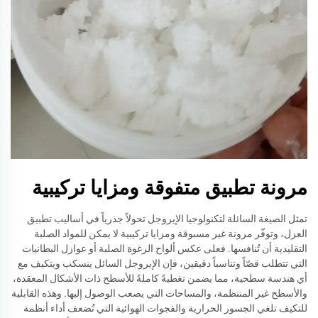
مرونة تطبيق متفوقة ومزايا تركيبية
تمثل الصيغة السائلة لتكنولوجيا الإيروجل تحولاً جذرياً في أساليب تطبيق
العزل، وتوفّر مرونة غير مسبوقة ومزايا تركيبية لا يمكن للمواد الصلبة
التقليدية أن تُنافسها. فعلى عكس ألواح الرغوة الصلبة أو عوازل البطانيات
التي تتطلب قصّاً وتناسباً دقيقين، فإن الإيروجل السائل ينسكب ويتكيف مع
أي هندسة سطحية، مما يضمن تغطيةً كاملةً للأسطح ذات الأشكال المعقدة،
والأسطح غير المنتظمة، والمساحات التي يصعب الوصول إليها. وهذه القابلية
للتكيف تلغي الجسور الحرارية والفجوات الهوائية التي تُضعف أداء أنظمة