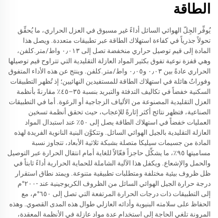
الطاقة
يُوفِّر الجِلّ الهوائي السائل أداءً غير مسبوق في العزل الحراري، ما يُحقِّق
تحولاً جذرياً في كفاءة استهلاك الطاقة عبر تطبيقات متعددة. ويصل هذا
المادة إلى قيم توصيل حراري منخفضة تصل إلى ٠٫٠١٣ واط/متر.كلفن،
وهي قفزة نوعية تفوق بكثير المواد العازلة التقليدية التي تتراوح قيم توصيلها
الحراري عادةً بين ٠٫٠٣ و٠٫٠٥ واط/متر.كلفن. وينتج عن هذه الأداء المتفوق
وفوراتٌ هائلة في استهلاك الطاقة للمستفيدين النهائيين؛ إذ تُظهر التطبيقات
السكنية خفضاً في تكاليف التدفئة والتبريد بنسبة ٣٥–٤٥٪ مقارنةً بأنظمة
العزل التقليدية المصنوعة من الألياف الزجاجية أو الرغوة. أما في التطبيقات
الصناعية، فتظهر نتائج أكثر إثارةً للإعجاب، حيث تحقق أنظمة تسخين
العمليات خفضاً في استهلاك الطاقة يصل إلى ٥٠٪ عند استبدال المواد
العازلة التقليدية بالجيل الهوائي السائل. وتتكوَّن البنية النانوية الفريدة لهذه
المادة من جسيمات سيليكا متصلة بشبكة ثلاثية الأبعاد، تتجاوز نسبة
مساميتها ٩٥٪، ما يشكِّل حاجزاً فعّالاً للغاية أمام انتقال الحرارة عبر التوصيل
والحمل والإشعاع. ويكفل هذا الآلية الشاملة للحماية الحرارية أداءً ثابتاً في
ظل ظروف بيئية مختلفة ومتطلبات تطبيقية متنوعة. ويمتد نطاق استقرار
درجة حرارة الجيل الهوائي السائل من الظروف الكريوجينية عند -٢٠٠°م
إلى التطبيقات ذات درجات الحرارة المرتفعة التي تصل إلى ٦٥٠°م، مع
الحفاظ على سلامته البنيوية وأدائه العازلي طوال هذه المدى القصوي. وهذه
المرونة تلغي الحاجة إلى استخدام عدة مواد عازلة في الأنظمة المعقدة،