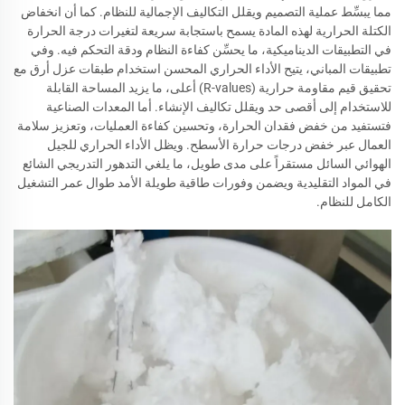
مما يبسِّط عملية التصميم ويقلل التكاليف الإجمالية للنظام. كما أن انخفاض
الكتلة الحرارية لهذه المادة يسمح باستجابة سريعة لتغيرات درجة الحرارة
في التطبيقات الديناميكية، ما يحسِّن كفاءة النظام ودقة التحكم فيه. وفي
تطبيقات المباني، يتيح الأداء الحراري المحسن استخدام طبقات عزل أرق مع
تحقيق قيم مقاومة حرارية (R-values) أعلى، ما يزيد المساحة القابلة
للاستخدام إلى أقصى حد ويقلل تكاليف الإنشاء. أما المعدات الصناعية
فتستفيد من خفض فقدان الحرارة، وتحسين كفاءة العمليات، وتعزيز سلامة
العمال عبر خفض درجات حرارة الأسطح. ويظل الأداء الحراري للجيل
الهوائي السائل مستقراً على مدى طويل، ما يلغي التدهور التدريجي الشائع
في المواد التقليدية ويضمن وفورات طاقية طويلة الأمد طوال عمر التشغيل
الكامل للنظام.