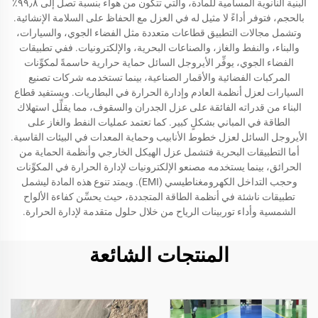
البنية النانوية المسامية للمادة، والتي تتكون من هواء بنسبة تصل إلى ٩٩٫٨٪
بالحجم، فتوفر أداءً لا مثيل له في العزل مع الحفاظ على السلامة الإنشائية.
وتشمل مجالات التطبيق قطاعات متعددة مثل الفضاء الجوي، والسيارات،
والبناء، والنفط والغاز، والصناعات البحرية، والإلكترونيات. ففي تطبيقات
الفضاء الجوي، يوفِّر الأيروجل السائل حماية حرارية حاسمةً لمكوِّنات
المركبات الفضائية والأقمار الصناعية، بينما تستخدمه شركات تصنيع
السيارات لعزل أنظمة العادم وإدارة الحرارة في البطاريات. ويستفيد قطاع
البناء من قدراته الفائقة على عزل الجدران والسقوف، مما يقلِّل استهلاك
الطاقة في المباني بشكلٍ كبير. كما تعتمد عمليات النفط والغاز على
الأيروجل السائل لعزل خطوط الأنابيب وحماية المعدات في البيئات القاسية.
أما التطبيقات البحرية فتشمل عزل الهيكل الخارجي وأنظمة الحماية من
الحرائق، بينما يستخدمه مصنعو الإلكترونيات لإدارة الحرارة في المكوِّنات
وحجب التداخل الكهرومغناطيسي (EMI). ويمتد تنوع هذه المادة ليشمل
تطبيقات ناشئة في أنظمة الطاقة المتجددة، حيث يحسِّن كفاءة الألواح
الشمسية وأداء توربينات الرياح من خلال حلول متقدمة لإدارة الحرارة.
المنتجات الشائعة