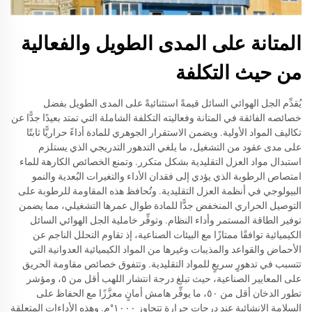
المتانة على المدى الطويل والفعالية
من حيث التكلفة
يُقدِّم الجل الهوائي السائل قيمةً استثنائيةً على المدى الطويل بفضل
خصائصه الفائقة في المتانة وفعاليته التكلفة الشاملة التي تمتد بعيدًا جدًّا عن
تكاليف المواد الأولية. ويضمن الاستقرار الجوهري للمادة أداءً حراريًّا ثابتًا
على مدى عقود من التشغيل، ما يلغي التدهور التدريجي الذي يستلزم
استبدال مواد العزل التقليدية بشكل متكرر. وتمنع الخصائص الكارهة للماء
امتصاص الرطوبة الذي يؤدي إلى فقدان الأداء والتغيرات البُعدية والنمو
البيولوجي في أنظمة العزل التقليدية. وتُحافظ هذه المقاومة للرطوبة على
التوصيل الحراري المنخفض جدًّا للمادة طوال عمرها التشغيلي، مما يضمن
توفير الطاقة المستمر وأداء النظام. وتوفِّر خاملية الجل الهوائي السائل
الكيميائية توافقًا ممتازًا مع البيئات الصناعية، إذ تقاوم التحلل الناجم عن
الأحماض والقواعد والمذيبات وغيرها من المواد الكيميائية العدوانية التي
تتسبب في تدهورٍ سريعٍ للمواد التقليدية. وتتفوق خصائص مقاومة الحريق
على المعايير الصناعية، حيث تبلغ درجة انتشار اللهب أقل من ٥، ومؤشر
تطور الدخان أقل من ٥٠، ما يوفِّر هامش أمانٍ معزَّزًا مع الحفاظ على
السلامة الإنشائية عند درجات حرارة تتجاوز ١٠٠٠°م. وهذه الأداءات المتعلقة