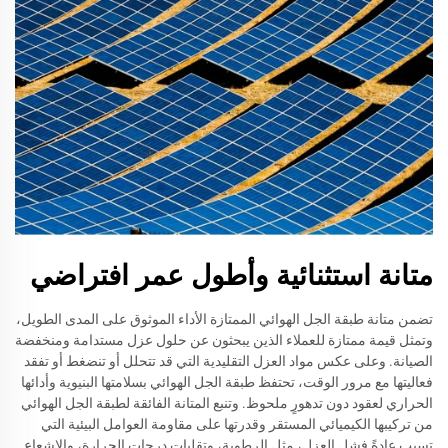
متانة استثنائية وأطول عمر افتراضي
تضمن متانة طبقة الجل الهوائي الممتازة الأداء الموثوق على المدى الطويل،
وتمثل قيمة ممتازة للعملاء الذين يبحثون عن حلول عزل مستدامة ومنخفضة
الصيانة. وعلى عكس مواد العزل التقليدية التي قد تتحلل أو تنضغط أو تفقد
فعاليتها مع مرور الوقت، تحتفظ طبقة الجل الهوائي بسلامتها البنيوية وأدائها
الحراري لعقود دون تدهورٍ ملحوظ. وتنبع المتانة الفائقة لطبقة الجل الهوائي
من تركيبها الكيميائي المستقر وقدرتها على مقاومة العوامل البيئية التي
تسبب عادةً فشل العزل، مثل الرطوبة، وتقلبات درجات الحرارة، والإشعاع