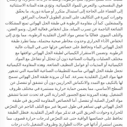
فوق البنفسجي، والتعرض للمواد الكيميائية. وتؤدي هذه المتانة الاستثنائية
إلى القضاء على الحاجة إلى استبدال متكرر أو صيانة دورية، ما يحقّق
وفورات كبيرة في التكاليف على المدى الطويل لأصحاب المرافق
والمشغلين. كما أن مقاومة الرطوبة في طبقة الجل الهوائي تمنع المشكلات
الشائعة الناجمة عن تسرب المياه، مثل انخفاض فعالية العزل، ونمو العفن،
والتلف البنيوي. فغالبًا ما تمتص مواد العزل التقليدية الرطوبة، مما يؤدي إلى
انخفاض الأداء الحراري وحدوث مخاطر صحية محتملة، بينما تطرد طبقة
الجل الهوائي الماء وتحافظ على خصائص عزلها حتى في البيئات عالية
الرطوبة. وتضمن الاستقرار الكيميائي لطبقة الجل الهوائي توافقها مع
مختلف العمليات والبيئات الصناعية دون أن تتحلل أو تتفاعل مع المواد
الكيميائية أو المذيبات أو عوامل التنظيف الشائعة. وهذه المقاومة الكيميائية
تجعل طبقة الجل الهوائي مناسبة للتطبيقات الصناعية القاسية التي تتدهور
فيها مواد العزل التقليدية بسرعة. كما أن مرونة طبقة الجل الهوائي تسمح
لها بالتكيف مع التمدد والانكماش الحراريين دون أن تتشقق أو تنفصل عن
السطح الأساسي، مما يضمن حماية حرارية مستمرة في مختلف ظروف
التشغيل. وهذه المرونة تمنع الجسور الحرارية التي قد تحدث عندما تتشقق
مواد العزل الصلبة أو تنفصل. أما الخصائص المقاومة للحريق في طبقة
الجل الهوائي فهي تساهم في طول عمرها عبر منع التلف الناجم عن التعرّض
للحرارة وحوادث الحريق التي قد تدمّر مواد العزل التقليدية. فتظل الطبقة
تحافظ على خصائصها الواقية حتى عند التعرّض لدرجات حرارة قصوى، مما
يضمن استمرار أدائها في حالات الطوارئ وظروف التشغيل ذات درجات