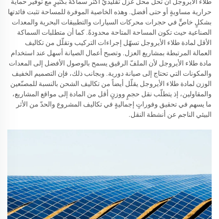
طلاء الأيروجل أن تحلّ محل عزل تقليديٍّ أكثر سماكةً بكثيرٍ مع توفير حماية
حرارية مساويةٍ أو حتى أفضل. وهذه الخاصية الموفرة للمساحة تثبت فائدتها
بشكلٍ خاصٍّ في حجرات محركات السيارات والتطبيقات البحرية والمعدات
الصناعية حيث تكون المساحة المتاحة محدودةً. كما أن متطلبات السماكة
الأقل لمادة طلاء الأيروجل تسهّل إجراءات التركيب وتقلّل من تكاليف
العمالة المرتبطة بمشاريع العزل. وتصبح أعمال الصيانة أسهل عند استخدام
مادة طلاء الأيروجل لأن الملفّ الرقيق يسمح بالوصول الأفضل إلى المعدات
والمكونات التي تحتاج إلى صيانة دورية. وبجانب ذلك، فإن التصميم الخفيف
الوزن لمادة طلاء الأيروجل يقلّل أيضاً من تكاليف الشحن بالنسبة للمصنّعين
والمقاولين، إذ يتطلّب نقل حجمٍ ووزنٍ أقل من المادة إلى مواقع المشاريع،
ما يسهم في تحقيق وفوراتٍ إجماليةٍ في تكاليف المشروع والحدّ من الأثر
البيئي الناجم عن أنشطة النقل.