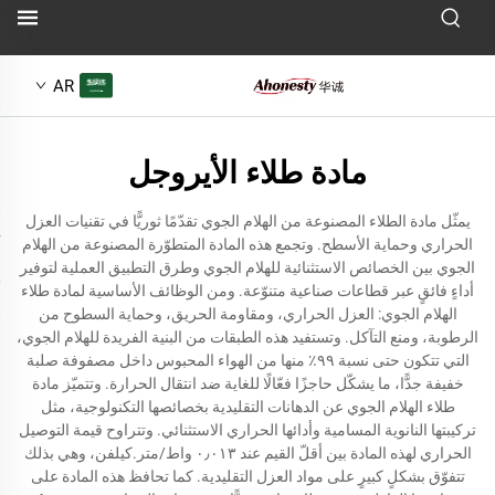
AR
مادة طلاء الأيروجل
يمثّل مادة الطلاء المصنوعة من الهلام الجوي تقدّمًا ثوريًّا في تقنيات العزل
الحراري وحماية الأسطح. وتجمع هذه المادة المتطوّرة المصنوعة من الهلام
الجوي بين الخصائص الاستثنائية للهلام الجوي وطرق التطبيق العملية لتوفير
أداءٍ فائقٍ عبر قطاعات صناعية متنوّعة. ومن الوظائف الأساسية لمادة طلاء
الهلام الجوي: العزل الحراري، ومقاومة الحريق، وحماية السطوح من
الرطوبة، ومنع التآكل. وتستفيد هذه الطبقات من البنية الفريدة للهلام الجوي،
التي تتكون حتى نسبة ٩٩٪ منها من الهواء المحبوس داخل مصفوفة صلبة
خفيفة جدًّا، ما يشكّل حاجزًا فعّالًا للغاية ضد انتقال الحرارة. وتتميّز مادة
طلاء الهلام الجوي عن الدهانات التقليدية بخصائصها التكنولوجية، مثل
تركيبتها النانوية المسامية وأدائها الحراري الاستثنائي. وتتراوح قيمة التوصيل
الحراري لهذه المادة بين أقلّ القيم عند ٠٫٠١٣ واط/متر.كيلفن، وهي بذلك
تتفوّق بشكلٍ كبيرٍ على مواد العزل التقليدية. كما تحافظ هذه المادة على