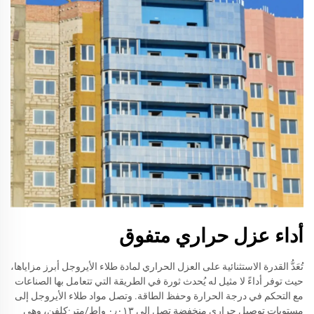
أداء عزل حراري متفوق
تُعَدُّ القدرة الاستثنائية على العزل الحراري لمادة طلاء الأيروجل أبرز مزاياها،
حيث توفر أداءً لا مثيل له يُحدث ثورة في الطريقة التي تتعامل بها الصناعات
مع التحكم في درجة الحرارة وحفظ الطاقة. وتصل مواد طلاء الأيروجل إلى
مستويات توصيل حراري منخفضة تصل إلى ٠٫٠١٣ واط/متر·كلفن، وهي