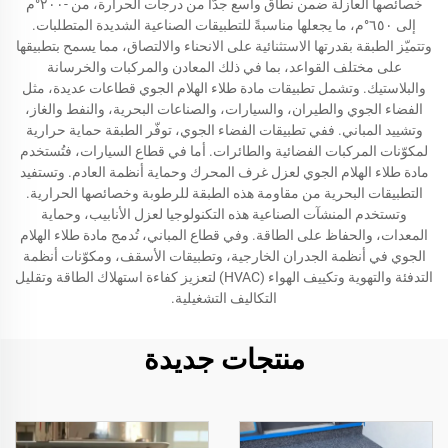
خصائصها العازلة ضمن نطاق واسع جدًّا من درجات الحرارة، من -٢٠٠°م
إلى ٦٥٠°م، ما يجعلها مناسبةً للتطبيقات الصناعية الشديدة المتطلبات.
وتتميّز الطبقة بقدرتها الاستثنائية على الانحناء والالتصاق، مما يسمح بتطبيقها
على مختلف القواعد، بما في ذلك المعادن والمركبات والخرسانة
والبلاستيك. وتشمل تطبيقات مادة طلاء الهلام الجوي قطاعات عديدة، مثل
الفضاء الجوي والطيران، والسيارات، والصناعات البحرية، والنفط والغاز،
وتشييد المباني. ففي تطبيقات الفضاء الجوي، توفّر الطبقة حماية حرارية
لمكوّنات المركبات الفضائية والطائرات. أما في قطاع السيارات، فتُستخدم
مادة طلاء الهلام الجوي لعزل غرف المحرك وحماية أنظمة العادم. وتستفيد
التطبيقات البحرية من مقاومة هذه الطبقة للرطوبة وخصائصها الحرارية.
وتستخدم المنشآت الصناعية هذه التكنولوجيا لعزل الأنابيب، وحماية
المعدات، والحفاظ على الطاقة. وفي قطاع المباني، تُدمج مادة طلاء الهلام
الجوي في أنظمة الجدران الخارجية، وتطبيقات الأسقف، ومكوّنات أنظمة
التدفئة والتهوية وتكييف الهواء (HVAC) لتعزيز كفاءة استهلاك الطاقة وتقليل
التكاليف التشغيلية.
منتجات جديدة