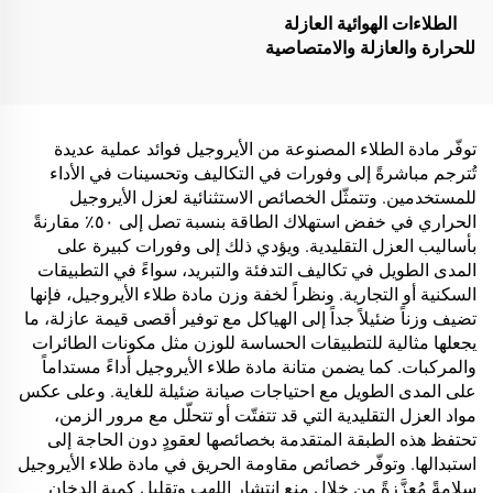
الطلاءات الهوائية العازلة
للحرارة والعازلة والامتصاصية
للصوت، ومقاومة للرطوبة
والعفن، تُستخدم على
الأسطح، والغرف الزجاجية
المشمسة، والجدران
توفّر مادة الطلاء المصنوعة من الأيروجيل فوائد عملية عديدة
الخارجية، والجدران الداخلية،
تُترجم مباشرةً إلى وفورات في التكاليف وتحسينات في الأداء
والجدران الفاصلة، وغرف
للمستخدمين. وتتمثّل الخصائص الاستثنائية لعزل الأيروجيل
النوم، وقاعات الاجتماعات،
الحراري في خفض استهلاك الطاقة بنسبة تصل إلى ٥٠٪ مقارنةً
والفصل الدراسية، وقاعات
بأساليب العزل التقليدية. ويؤدي ذلك إلى وفورات كبيرة على
الكاريوكي (KTV)، والمرائب
المدى الطويل في تكاليف التدفئة والتبريد، سواءً في التطبيقات
تحت الأرض، وقاعات السينما
السكنية أو التجارية. ونظراً لخفة وزن مادة طلاء الأيروجيل، فإنها
المنزلية تحت الأرض، والأنفاق
تضيف وزناً ضئيلاً جداً إلى الهياكل مع توفير أقصى قيمة عازلة، ما
يجعلها مثالية للتطبيقات الحساسة للوزن مثل مكونات الطائرات
والمركبات. كما يضمن متانة مادة طلاء الأيروجيل أداءً مستداماً
على المدى الطويل مع احتياجات صيانة ضئيلة للغاية. وعلى عكس
مواد العزل التقليدية التي قد تتفتّت أو تتحلّل مع مرور الزمن،
تحتفظ هذه الطبقة المتقدمة بخصائصها لعقودٍ دون الحاجة إلى
استبدالها. وتوفّر خصائص مقاومة الحريق في مادة طلاء الأيروجيل
سلامةً مُعزَّزةً من خلال منع انتشار اللهب وتقليل كمية الدخان