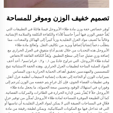
تصميم خفيف الوزن وموفر للمساحة
تُوفِر خصائص خفة وزن مادة طلاء الأيروجل قيمةً هائلةً في التطبيقات التي
يُعَدُّ خفض الوزن فيها أمراً حاسماً للأداء والكفاءة التكلفة والسلامة الإنشائية.
وغالباً ما تُضيف مواد العزل التقليدية وزناً كبيراً إلى الهياكل والمعدات، مما
يتطلّب دعماً إنشائياً إضافياً ويزيد من تكاليف النقل. وتُعالج مادة طلاء
الأيروجل هذه التحديات من خلال تقديم أداءٍ متفوقٍ في العزل الحراري مع
إضافة وزنٍ ضئيلٍ جداً إلى سطح التطبيق. ويُعَدُّ الكثافة الفائقة الانخفاض
لمادة طلاء الأيروجل، التي تتراوح عادةً بين ٠,١ و٠,٢ غرام/سم³، أحد أخف
المواد الصلبة المتاحة لتطبيقات العزل الحراري. وهذه الخفة الاستثنائية تتيح
للمصممين والمهندسين تحقيق أهداف الحماية الحرارية دون المساس
بميزانيات الوزن أو الحاجة إلى تعديلات إنشائية لاستيعاب أنظمة عزل أثقل.
وفي تطبيقات الفضاء الجوي، فإن كل غرامٍ يتم خفضه من الوزن يُترجم إلى
وفوراتٍ في استهلاك الوقود وتحسين سعة الحمولة، ما يجعل مادة طلاء
الأيروجل حلاً لا يُقدَّر بثمن لإدارة الحرارة في الطائرات والمركبات الفضائية.
كما أن الطبيعة الموفرة للمساحة لمادة طلاء الأيروجل تُمكّن من توفير عزلٍ
فعّالٍ في المساحات الضيقة التي لا يمكن لمواد العزل التقليدية أن تناسبها أو
التي قد تتداخل فيها مع المكونات الميكانيكية. ويمكن لطبقة رقيقة من مادة