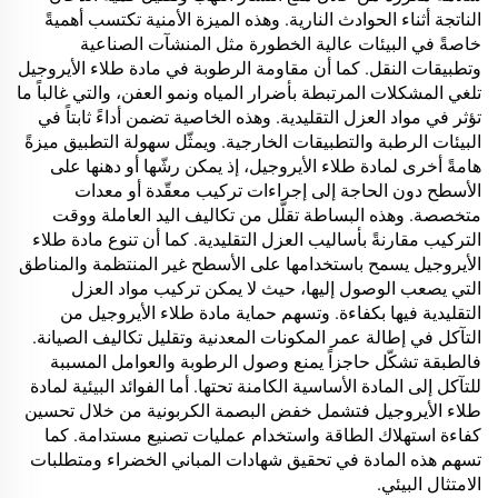
الناتجة أثناء الحوادث النارية. وهذه الميزة الأمنية تكتسب أهميةً
خاصةً في البيئات عالية الخطورة مثل المنشآت الصناعية
وتطبيقات النقل. كما أن مقاومة الرطوبة في مادة طلاء الأيروجيل
تلغي المشكلات المرتبطة بأضرار المياه ونمو العفن، والتي غالباً ما
تؤثر في مواد العزل التقليدية. وهذه الخاصية تضمن أداءً ثابتاً في
البيئات الرطبة والتطبيقات الخارجية. ويمثّل سهولة التطبيق ميزةً
هامةً أخرى لمادة طلاء الأيروجيل، إذ يمكن رشّها أو دهنها على
الأسطح دون الحاجة إلى إجراءات تركيب معقّدة أو معدات
متخصصة. وهذه البساطة تقلّل من تكاليف اليد العاملة ووقت
التركيب مقارنةً بأساليب العزل التقليدية. كما أن تنوع مادة طلاء
الأيروجيل يسمح باستخدامها على الأسطح غير المنتظمة والمناطق
التي يصعب الوصول إليها، حيث لا يمكن تركيب مواد العزل
التقليدية فيها بكفاءة. وتسهم حماية مادة طلاء الأيروجيل من
التآكل في إطالة عمر المكونات المعدنية وتقليل تكاليف الصيانة.
فالطبقة تشكّل حاجزاً يمنع وصول الرطوبة والعوامل المسببة
للتآكل إلى المادة الأساسية الكامنة تحتها. أما الفوائد البيئية لمادة
طلاء الأيروجيل فتشمل خفض البصمة الكربونية من خلال تحسين
كفاءة استهلاك الطاقة واستخدام عمليات تصنيع مستدامة. كما
تسهم هذه المادة في تحقيق شهادات المباني الخضراء ومتطلبات
الامتثال البيئي.