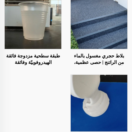
بلاط حجري مغسول بالماء
طبقة سطحية مزدوجة فائقة
من الراتنج | حصى عظمية،
الهيدروفوبيّة وفائقة
أحجار كريستالية، سجادة
الأليوفوبيّة، تُستخدم مع
حجرية للتطبيقات التجارية
الطلاءات التبريدية الإشعاعية
والسكنية
أو في سيناريوهات أخرى
تتطلب خصائص مقاومة للماء
والزيوت