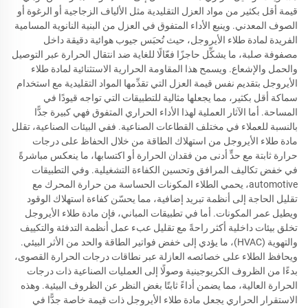
قيمة أقل بكثير من مواد العزل التقليدية مثل الألياف الزجاجية أو الرغوة أو
الصوف المعدني. وينبع الأداء المتفوق في العزل من البنية النانوية المسامية
الفريدة لمادة طلاء الأيروجل، حيث تُحبَس جيوب هوائية دقيقة داخل
مصفوفة صلبة، ما يشكِّل حاجزًا فعّالًا للغاية ضد انتقال الحرارة عبر التوصيل
والحمل والإشعاع. ويسمح هذا المقاومة الحرارية الاستثنائية لمادة طلاء
الأيروجل بتقديم نفس قيمة العزل التي تقدِّمها المواد التقليدية مع استخدام
سماكة أقل بكثير، مما يجعلها مثالية للتطبيقات التي تواجه قيودًا في
المساحة. أما الآثار العملية لهذا الأداء الحراري المتفوق فهي كبيرة جدًّا
بالنسبة للعملاء في مختلف القطاعات الصناعية. ففي البيئات الصناعية، تقلل
مادة طلاء الأيروجل من استهلاك الطاقة من خلال الحفاظ على درجات
حرارة ثابتة مع حدٍّ أدنى من فقدان الحرارة أو اكتسابها، ما ينعكس مباشرةً
في خفض تكاليف المرافق وتحسين الكفاءة التشغيلية. وفي التطبيقات
automotive، يحمي الطلاء المكونات الحساسة من حرارة المحرك مع
تقليل الحاجة إلى أنظمة تبريد إضافية، مما يحسّن كفاءة استهلاك الوقود
ويطيل عمر المكونات. أما في تطبيقات المباني، فإن مادة طلاء الأيروجل
تخلق بيئات داخلية أكثر راحةً مع تقليل عبء عمل أنظمة التدفئة والتكييف
والتهوية (HVAC)، ما يؤدي إلى خفض فواتير الطاقة والحد من الأثر البيئي.
ويحافظ الطلاء على خصائصه العازلة عبر نطاقات درجات الحرارة القصوى،
بدءًا من الظروف الكريوجينية وصولًا إلى العمليات الصناعية ذات درجات
الحرارة العالية، مما يضمن أداءً ثابتًا بغض النظر عن الظروف البيئية. وهذه
الاستقرار الحراري يجعل مادة طلاء الأيروجل ذات قيمة خاصة جدًّا في