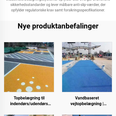
sikkerhedsstandarder og lever målbare anti-slip-værdier, der
opfylder regulatoriske krav samt forsikringsspecifikationer.
Nye produktanbefalinger
Topbelægning til
Vandbaseret
indendørs/udendørs
vejtopbelægning |
cementveje (anvendes
Farveskiftende
sammen med grundlaget
topbelægning til flere