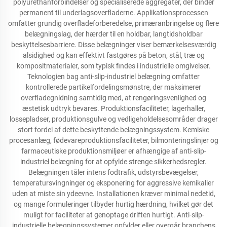
polyurethanforbindelser og specialiserede aggregater, der binder
permanent til underlagsoverfladerne. Applikationsprocessen
omfatter grundig overfladeforberedelse, primæranbringelse og flere
belægningslag, der hærder til en holdbar, langtidsholdbar
beskyttelsesbarriere. Disse belægninger viser bemærkelsesværdig
alsidighed og kan effektivt fastgøres på beton, stål, træ og
kompositmaterialer, som typisk findes i industrielle omgivelser.
Teknologien bag anti-slip-industriel belægning omfatter
kontrollerede partikelfordelingsmønstre, der maksimerer
overfladegnidning samtidig med, at rengøringsvenlighed og
æstetisk udtryk bevares. Produktionsfaciliteter, lagerhaller,
lossepladser, produktionsgulve og vedligeholdelsesområder drager
stort fordel af dette beskyttende belægningssystem. Kemiske
procesanlæg, fødevareproduktionsfaciliteter, bilmonteringslinjer og
farmaceutiske produktionsmiljøer er afhængige af anti-slip-
industriel belægning for at opfylde strenge sikkerhedsregler.
Belægningen tåler intens fodtrafik, udstyrsbevægelser,
temperatursvingninger og eksponering for aggressive kemikalier
uden at miste sin ydeevne. Installationen kræver minimal nedetid,
og mange formuleringer tilbyder hurtig hærdning, hvilket gør det
muligt for faciliteter at genoptage driften hurtigt. Anti-slip-
industrielle belægningssystemer opfylder eller overgår branchens