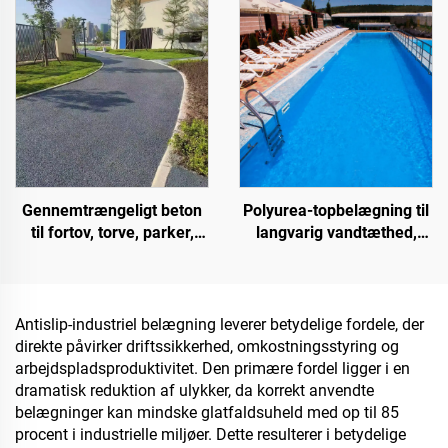
ST400), asfaltveje,
underlagsarter til
asfaltvandtætning,
indendørs og udendørs
silikone-PU-renovering,
belægninger
PMA, EPDM,
vand-/oliebaserede epoxy-
underlag, marmor,
belægningsfliser,
gennemtrængelige
betonoverflader,
Gennemtrængeligt beton
Polyurea-topbelægning til
køretøjsanvendelser mv.
til fortov, torve, parker,
langvarig vandtæthed,
parkeringspladser og
f.eks. swimmingpools,
andre områder; det er et
tage og badeværelser
væsentligt produkt til
opbygning af svampebyer
Antislip-industriel belægning leverer betydelige fordele, der
direkte påvirker driftssikkerhed, omkostningsstyring og
arbejdspladsproduktivitet. Den primære fordel ligger i en
dramatisk reduktion af ulykker, da korrekt anvendte
belægninger kan mindske glatfaldsuheld med op til 85
procent i industrielle miljøer. Dette resulterer i betydelige