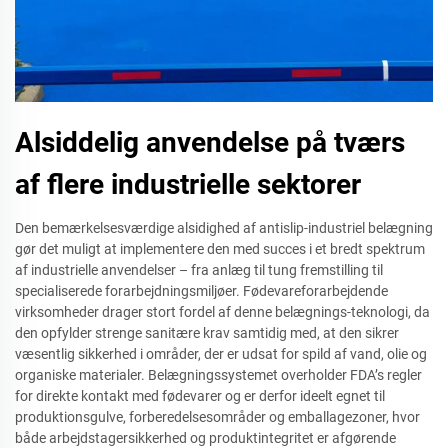
Alsiddelig anvendelse på tværs
af flere industrielle sektorer
Den bemærkelsesværdige alsidighed af antislip-industriel belægning
gør det muligt at implementere den med succes i et bredt spektrum
af industrielle anvendelser – fra anlæg til tung fremstilling til
specialiserede forarbejdningsmiljøer. Fødevareforarbejdende
virksomheder drager stort fordel af denne belægnings-teknologi, da
den opfylder strenge sanitære krav samtidig med, at den sikrer
væsentlig sikkerhed i områder, der er udsat for spild af vand, olie og
organiske materialer. Belægningssystemet overholder FDA’s regler
for direkte kontakt med fødevarer og er derfor ideelt egnet til
produktionsgulve, forberedelsesområder og emballagezoner, hvor
både arbejdstagersikkerhed og produktintegritet er afgørende