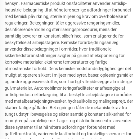
hensyn. Farmaceutiske produktionsfaciliteter anvender antislip-
industriel belægning til at håndtere særlige udfordringer forbundet
med kemisk påvirkning, sterile miljøer og krav om overholdelse af
reguleringer. Belægningen tåler aggressive rengøringsmidler,
desinficerende midler og steriliseringsprocedurer, mens den
samtidig bevarer en konstant slibefrihed, som er afgørende for
beskyttelse af arbejdstagere. Kemiske forarbejdningsanlæg
anvender disse belægninger i områder, hvor traditionelle
sikkerhedsforanstaltninger svigter på grund af eksponering for
korrosive materialer, ekstreme temperaturer og farlige
atmosfæriske forhold. Dens kemiske modstandsdygtighed gør det
muligt at operere sikkert i miljøer med syrer, baser, opløsningsmidler
og andre aggressive stoffer, som hurtigt ville ødelægge almindelige
gulvmaterialer. Automobilmonteringsfaciliteter er afhængige af
antislip-industriel belægning til at beskytte arbejdstagere i områder
med metalbearbejdningsvæsker, hydraulikolie og malingssprøjt, der
skaber farlige gåflader. Belægningen tåler de mekaniske krav fra
tungt udstyr i bevægelse og sikrer samtidig konstant sikkerhed for
montører på samlelinjerne. Lager- og distributionscentre anvender
disse systemer til at håndtere udfordringer forbundet med
gaffeltrucktrafik, varierende lastforhold og forskellige scenarier for