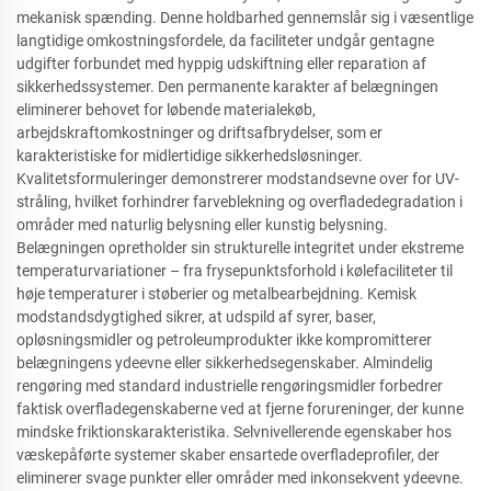
mekanisk spænding. Denne holdbarhed gennemslår sig i væsentlige
langtidige omkostningsfordele, da faciliteter undgår gentagne
udgifter forbundet med hyppig udskiftning eller reparation af
sikkerhedssystemer. Den permanente karakter af belægningen
eliminerer behovet for løbende materialekøb,
arbejdskraftomkostninger og driftsafbrydelser, som er
karakteristiske for midlertidige sikkerhedsløsninger.
Kvalitetsformuleringer demonstrerer modstandsevne over for UV-
stråling, hvilket forhindrer farveblekning og overfladedegradation i
områder med naturlig belysning eller kunstig belysning.
Belægningen opretholder sin strukturelle integritet under ekstreme
temperaturvariationer – fra frysepunktsforhold i kølefaciliteter til
høje temperaturer i støberier og metalbearbejdning. Kemisk
modstandsdygtighed sikrer, at udspild af syrer, baser,
opløsningsmidler og petroleumprodukter ikke kompromitterer
belægningens ydeevne eller sikkerhedsegenskaber. Almindelig
rengøring med standard industrielle rengøringsmidler forbedrer
faktisk overfladegenskaberne ved at fjerne forureninger, der kunne
mindske friktionskarakteristika. Selvnivellerende egenskaber hos
væskepåførte systemer skaber ensartede overfladeprofiler, der
eliminerer svage punkter eller områder med inkonsekvent ydeevne.