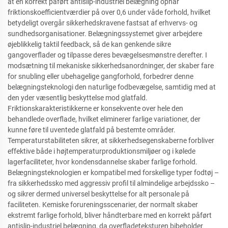
at en korrekt påført antislip-industriel belægning opnår
friktionskoefficientværdier på over 0,6 under våde forhold, hvilket
betydeligt overgår sikkerhedskravene fastsat af erhvervs- og
sundhedsorganisationer. Belægningssystemet giver arbejdere
øjeblikkelig taktil feedback, så de kan genkende sikre
gangoverflader og tilpasse deres bevægelsesmønstre derefter. I
modsætning til mekaniske sikkerhedsanordninger, der skaber fare
for snubling eller ubehagelige gangforhold, forbedrer denne
belægningsteknologi den naturlige fodbevægelse, samtidig med at
den yder væsentlig beskyttelse mod glatfald.
Friktionskarakteristikkerne er konsekvente over hele den
behandlede overflade, hvilket eliminerer farlige variationer, der
kunne føre til uventede glatfald på bestemte områder.
Temperaturstabiliteten sikrer, at sikkerhedsegenskaberne forbliver
effektive både i højtemperaturproduktionsmiljøer og i kølede
lagerfaciliteter, hvor kondensdannelse skaber farlige forhold.
Belægningsteknologien er kompatibel med forskellige typer fodtøj –
fra sikkerhedssko med aggressiv profil til almindelige arbejdssko –
og sikrer dermed universel beskyttelse for alt personale på
faciliteten. Kemiske forureningsscenarier, der normalt skaber
ekstremt farlige forhold, bliver håndterbare med en korrekt påført
antislip-industriel belægning, da overfladeteksturen bibeholder