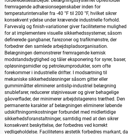
forberedelsesarbejde. Belægningssystemet opretholder
fremragende adhæsionsegenskaber inden for
temperaturintervaller fra -40 °F til 200 °F, hvilket sikrer
konsekvent ydelse under krævende industrielle forhold.
Farvevalg og finish-variationer giver faciliteterne mulighed
for at implementere visuelle sikkerhedssystemer, såsom
definerede gangbaner, farezoner og trafikmønstre, der
forbedrer den samlede arbejdspladsorganisation.
Belægningen demonstrerer fremragende kemisk
modstandsdygtighed og tåler eksponering for syrer, baser,
opløsningsmidler og petroleumprodukter, som ofte
forekommer i industrielle drifter. I modsætning til
mekaniske sikkerhedsløsninger såsom gitter eller
gummimåtter eliminerer antislip-industriel belægning
snublefarer, reducerer støjniveauer og giver behagelige
gåoverflader, der minimerer arbejdstagerens træthed. Den
permanente karakter af belægningen eliminerer løbende
udskiftningomkostninger forbundet med midlertidige
sikkerhedsforanstaltninger, samtidig med at den sikrer
konsekvent beskyttelse, der forbedres ved korrekt
vedligeholdelse. Facilitetens æstetik forbedres markant, da