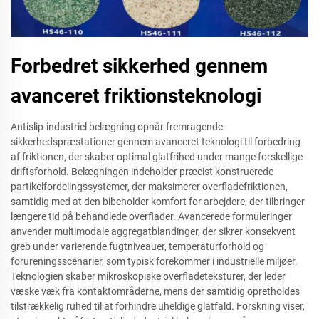
Forbedret sikkerhed gennem
avanceret friktionsteknologi
Antislip-industriel belægning opnår fremragende
sikkerhedspræstationer gennem avanceret teknologi til forbedring
af friktionen, der skaber optimal glatfrihed under mange forskellige
driftsforhold. Belægningen indeholder præcist konstruerede
partikelfordelingssystemer, der maksimerer overfladefriktionen,
samtidig med at den bibeholder komfort for arbejdere, der tilbringer
længere tid på behandlede overflader. Avancerede formuleringer
anvender multimodale aggregatblandinger, der sikrer konsekvent
greb under varierende fugtniveauer, temperaturforhold og
forureningsscenarier, som typisk forekommer i industrielle miljøer.
Teknologien skaber mikroskopiske overfladeteksturer, der leder
væske væk fra kontaktområderne, mens der samtidig opretholdes
tilstrækkelig ruhed til at forhindre uheldige glatfald. Forskning viser,