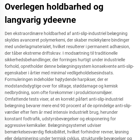
Overlegen holdbarhed og
langvarig ydeevne
Den ekstraordinære holdbarhed af anti-slip-industriel belægning
skyldes avanceret polymerkemi, der skaber molekylære bindinger
med underlagmaterialet, hvilket resulterer i permanent adhæsion,
der tåber ekstreme driftskrav. I modsætning til traditionelle
sikkerhedsbehandlinger, der forringes hurtigt under industrielle
forhold, opretholder denne belægningsystem konsekvente anti-slip-
egenskaber i årtier med minimal vedligeholdelsesindsats.
Formuleringen indeholder højtydende harpikser, der er
modstandsdygtige over for slitage, støddamage og kemisk
nedbrydning, som ofte forekommer i produktionsmiljøer.
Omfattende tests viser, at en korrekt påført anti-slip-industriel
belægning bevarer mere end 90 procent af de oprindelige anti-slip-
værdier efter fem år med intensiv industrielt brug, herunder
konstant fodtrafik, udstyrsbevægelser og eksponering for
aggressive kemikalier. Belægningsystemet udviser
bemærkelsesværdig fleksibilitet, hvilket forhindrer revner, løsning
eller delaminering under termisk cyklus, strukturelle bevægelser og