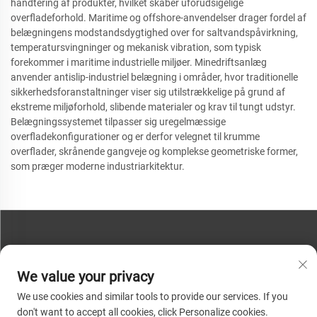
håndtering af produkter, hvilket skaber uforudsigelige
overfladeforhold. Maritime og offshore-anvendelser drager fordel af
belægningens modstandsdygtighed over for saltvandspåvirkning,
temperatursvingninger og mekanisk vibration, som typisk
forekommer i maritime industrielle miljøer. Minedriftsanlæg
anvender antislip-industriel belægning i områder, hvor traditionelle
sikkerhedsforanstaltninger viser sig utilstrækkelige på grund af
ekstreme miljøforhold, slibende materialer og krav til tungt udstyr.
Belægningssystemet tilpasser sig uregelmæssige
overfladekonfigurationer og er derfor velegnet til krumme
overflader, skrånende gangveje og komplekse geometriske former,
som præger moderne industriarkitektur.
KONTAKT OS
We value your privacy
Telefon:
+86-13793890209
We use cookies and similar tools to provide our services. If you
Tel:
+86-13793890209
don't want to accept all cookies, click Personalize cookies.