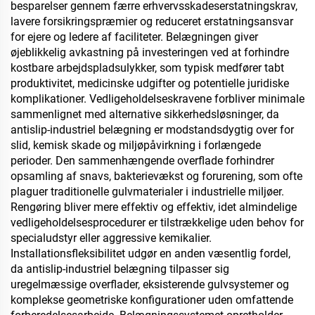
besparelser gennem færre erhvervsskadeserstatningskrav,
lavere forsikringspræmier og reduceret erstatningsansvar
for ejere og ledere af faciliteter. Belægningen giver
øjeblikkelig avkastning på investeringen ved at forhindre
kostbare arbejdspladsulykker, som typisk medfører tabt
produktivitet, medicinske udgifter og potentielle juridiske
komplikationer. Vedligeholdelseskravene forbliver minimale
sammenlignet med alternative sikkerhedsløsninger, da
antislip-industriel belægning er modstandsdygtig over for
slid, kemisk skade og miljøpåvirkning i forlængede
perioder. Den sammenhængende overflade forhindrer
opsamling af snavs, bakterievækst og forurening, som ofte
plaguer traditionelle gulvmaterialer i industrielle miljøer.
Rengøring bliver mere effektiv og effektiv, idet almindelige
vedligeholdelsesprocedurer er tilstrækkelige uden behov for
specialudstyr eller aggressive kemikalier.
Installationsfleksibilitet udgør en anden væsentlig fordel,
da antislip-industriel belægning tilpasser sig
uregelmæssige overflader, eksisterende gulvsystemer og
komplekse geometriske konfigurationer uden omfattende