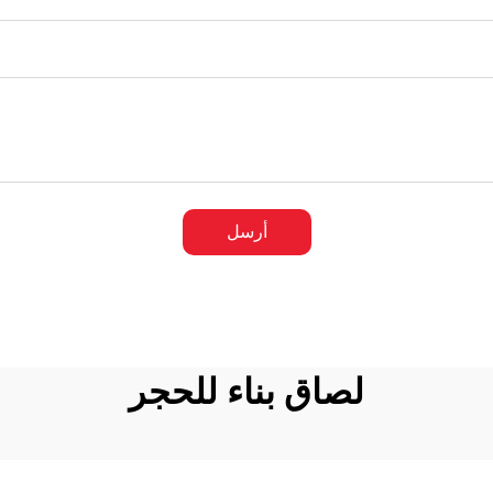
أرسل
لصاق بناء للحجر