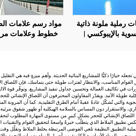
ت رملية ملونة ذاتية
مواد رسم علامات الط
سوية بالإيبوكسي |
خطوط وعلامات مرو
يع تجارية وصناعية
للأسفلت والخرسان
وسكنية فاخرة
 تجعله خيارًا ذكيًّا للمشاريع البنائية الحديثة. وأهم ميزةٍ فيه هي التقل
ق القوام المناسب، والانتظار لفترات طويلة حتى يتماسك، فإن اللصاق 
رات في تكاليف العمالة وتحسين جداول تنفيذ المشاريع. وتوفّر قوة الالت
ة طويلة الأمد. ويقدّر المقاولون المحترفون أن اللصاق الإنشائي للحج
وية والتي تُشكّل عادةً عقبةً أمام الطرق التقليدية. كما أن المرونة ال
راري، والاستقرار دون المساس بالسلامة الهيكلية أو ظهور شقوق مرئية
للصاق الإنشائي للحجر بشكلٍ كبيرٍ من مستوى المهارة المطلوب لتحقيق
س تطبيق الملاط الذي يتطلّب خبرةً واسعةً لتحقيق القوام والتقنيات ال
ية التطبيق النظيفة تلغي الفوضى المرتبطة بخلط الملاط وتقلّل وقت ا
 ويحمي المواد الأساسية الكامنة من أضرار المياه ودورات التجمد والان