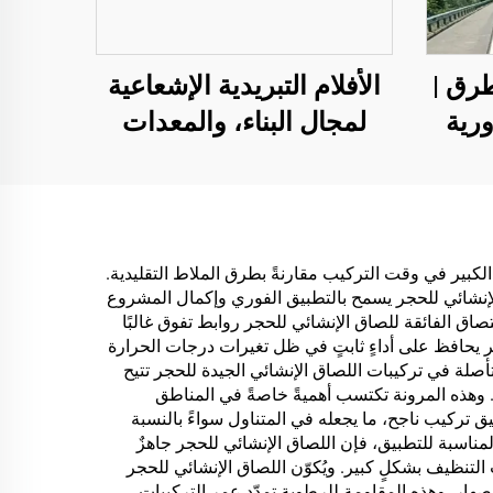
رق |
الأفلام التبريدية الإشعاعية
رية
لمجال البناء، والمعدات
ة
الكهربائية، والمستودعات
الصناعية والمتخصصة،
وخزانات النفط، ومخازن
الحبوب، ووسائل النقل
يل الكبير في وقت التركيب مقارنةً بطرق الملاط التقليدية.
الإنشائي للحجر يسمح بالتطبيق الفوري وإكمال المشروع
والمرافق الخارجية،
صاق الفائقة للصاق الإنشائي للحجر روابط تفوق غالبًا
والتطبيقات الناشئة في
ر يحافظ على أداءٍ ثابتٍ في ظل تغيرات درجات الحرارة
متأصلة في تركيبات اللصاق الإنشائي الجيدة للحجر تتيح
أنماط الحياة
. وهذه المرونة تكتسب أهميةً خاصةً في المناطق
 تركيب ناجح، ما يجعله في المتناول سواءً بالنسبة
مناسبة للتطبيق، فإن اللصاق الإنشائي للحجر جاهزٌ
لتنظيف بشكلٍ كبير. ويُكوّن اللصاق الإنشائي للحجر
صهار. وهذه المقاومة للرطوبة تمدّد عمر التركيبات