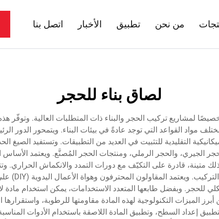
تجات
من نحن
تطبيق
الأخبار
اتصل بنا
لصاق بناء للحجر
ِّمت خصيصًا لمشاريع تركيب الحجر والبناء ذات المتطلبات العالية. وتوفّر
لف مواد القواعد التي توجد عادةً في بيئات البناء. ويتمحور الدور الرئ
يكانيكية التقليدية للتثبيت في العديد من التطبيقات. وتستفيد الصيغ الح
لحجر الجيري، والحجر الرملي، ومنتجات الحجر المُصنَّع. ويعتمد الأساس 
 متينة، قادرة على التكيّف مع دورات التمدد والانكماش الحراري. وتتم
ما يسمح بوضع 
يكلي للحجر. وبفضل طابعها المتعدد الاستخدامات، يمكن استخدام مادة لا
 أبرز الميزات التكنولوجية لهذه المادة مقاومتها للرطوبة، واستقرارها 
يق إعداد السطح، وتطبيق المادة اللاصقة باستخدام الأدوات المناسبة، 