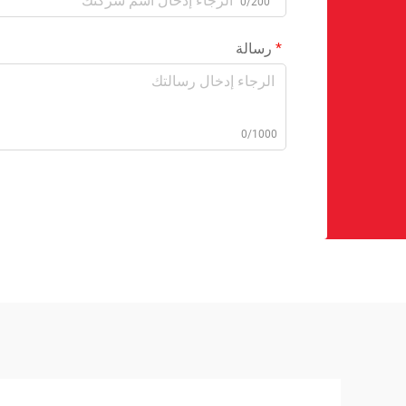
0/200
رسالة
0/1000