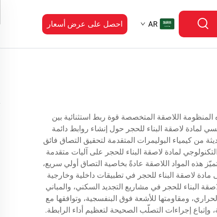
احصل على عرض أسعار
AR
 هذه المنظومة اللاصقة المتخصصة قوة ربط استثنائية بين
يسي لمادة لاصقة البناء للحجر حول إنشاء روابط دائمة
ديثة من كيمياء البوليمرات المتقدمة لتحقيق التصاق فائق
التكنولوجي لمادة لاصقة البناء للحجر على آليات متقدمة
يّز هذه المواد اللاصقة عادةً بخاصية التصاق أولي سريع،
عناصر الحجر وتعديل موضعها فورًا أثناء التركيب. ويعتمد المقاولون المحترفون وهواة الأعمال اليدوية (DIY) على مادة لاصقة البناء للحجر في تطبيقات داخلية وخارجية
صقة البناء للحجر في مشاريع التجديد السكني، والمباني
الحراري، ومقاومتها للأشعة فوق البنفسجية، وتوافقها مع
وإتباع إجراءات التصلّب الصحيحة لتعظيم أداء الرابطة.