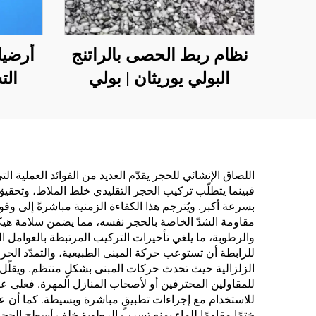
نظام ربط الحصى بالراتنج
أرضيا
البولي يوريثان | بولي
الت
يوريثان هيدروكسي بروبيل
لمشار
للتشجير والديكور
اللصاق الإنشائي للحجر يقدّم العديد من الفوائد العملية التي
فبينما يتطلّب تركيب الحجر التقليدي خلط الملاط، وتحقي
بسرعة أكبر. ويُترجم هذا الكفاءة الزمنية مباشرةً إلى وفو
مقاومة الشدّ الخاصة بالحجر نفسه، مما يضمن سلامة هيكلي
والرطوبة، ما يلغي تأخيرات التركيب المرتبطة بالعوامل الج
للرابطة أن تستوعب حركة المبنى الطبيعية، والتمدّد الح
الزلزالية حيث تحدث حركات المبنى بشكلٍ منتظم. ويقلّل ا
للمقاولين المحترفين أو لأصحاب المنازل المهرة. فعلى عك
للاستخدام مع إجراءات تطبيقٍ مباشرة وبسيطة. كما أن عمل
ختمًا مقاومًا للماء يمنع تسرب الرطوبة خلف أسطح الحجر،