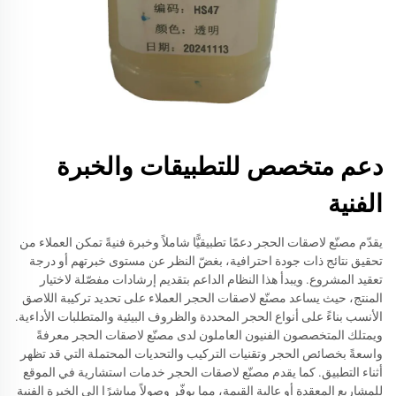
دعم متخصص للتطبيقات والخبرة
الفنية
يقدّم مصنّع لاصقات الحجر دعمًا تطبيقيًّا شاملاً وخبرة فنيةً تمكن العملاء من
تحقيق نتائج ذات جودة احترافية، بغضّ النظر عن مستوى خبرتهم أو درجة
تعقيد المشروع. ويبدأ هذا النظام الداعم بتقديم إرشادات مفصّلة لاختيار
المنتج، حيث يساعد مصنّع لاصقات الحجر العملاء على تحديد تركيبة اللاصق
الأنسب بناءً على أنواع الحجر المحددة والظروف البيئية والمتطلبات الأداءية.
ويمتلك المتخصصون الفنيون العاملون لدى مصنّع لاصقات الحجر معرفةً
واسعةً بخصائص الحجر وتقنيات التركيب والتحديات المحتملة التي قد تظهر
أثناء التطبيق. كما يقدم مصنّع لاصقات الحجر خدمات استشارية في الموقع
للمشاريع المعقدة أو عالية القيمة، مما يوفّر وصولاً مباشرًا إلى الخبرة الفنية