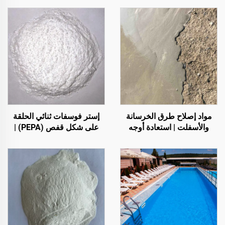
مواد إصلاح طرق الخرسانة
إستر فوسفات ثنائي الحلقة
والأسفلت | استعادة أوجه
على شكل قفص (PEPA) |
العيوب في الأسطح وإعادة
عامل تكربن لراتنجات
تجديدها
الإيبوكسي ومواد البولي
بروبلين (PP) والإثيلين-أسيتات
الفينيل (EVA)