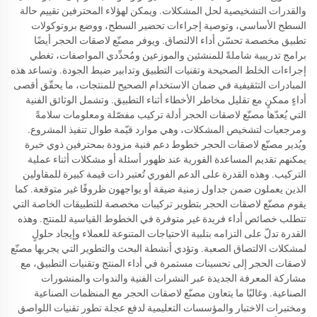
والقدرات التشخيصية لحل المشكلات. ويمكن لهؤلاء المحترفين تقييم حالة
السطح الأساسي، وتوصية إجراءات تحضير السطح، ووضع بروتوكولات
تطبيق مخصصة تحسّن أداء الالتصاق. ويوفر مصنّع لاصقات الحجر أيضًا
برامج تدريبية شاملةً للمنشئين والموزعين ومُحدِّدي المواصفات، تغطي
إجراءات الخلط الصحيحة وتقنيات التطبيق وتدابير ضبط الجودة. وتساعد هذه
المبادرات التثقيفية في ضمان الاستخدام الصحيح للمنتجات، ما يحقّق أقصى
أداءٍ ممكنٍ مع تقليل مخاطر الأخطاء أثناء التطبيق. وتشمل الوثائق الفنية
التي يُعدّها مصنّع لاصقات الحجر أدلة تركيب مفصّلة ومعلومات سلامةً
ومرجعيات لتشخيص المشكلات، وهي موارد قيّمة طوال تنفيذ المشروع.
ويُدير مصنّع لاصقات الحجر خطوط دعم فنية مزودة بمحترفين ذوي خبرة
يمكنهم تقديم المساعدة الفورية عند ظهور أسئلة أو مشكلات أثناء عملية
التركيب. وهذه القدرة على الدعم الفوري تُعتبر ذات قيمة كبيرة للمقاولين
الذين يعملون ضمن جداول زمنية ضيقة أو يواجهون ظروفًا غير متوقعة. كما
يقوم مصنّع لاصقات الحجر بتطوير تركيبات مخصصة للتطبيقات الخاصة التي
تتطلب خصائص أداء فريدة غير متوفرة في الخطوط القياسية للمنتج. وهذه
القدرة تدلّ على التزامه بتلبية الاحتياجات المتنوعة للعملاء وإيجاد حلولٍ
لمشكلات الالتصاق الصعبة. وتؤدي أنشطة البحث والتطوير التي يجريها مصنّع
لاصقات الحجر إلى تحسينات مستمرة في أداء المنتج وتقنيات التطبيق، مع
مشاركة المعرفة الجديدة عبر النشرات الفنية والندوات والمنشورات
الصناعية. وغالبًا ما يتعاون مصنّع لاصقات الحجر مع المنظمات الصناعية
ومختبرات الاختبار والمؤسسات التعليمية لدفع عجلة تطور تقنيات اللواصق