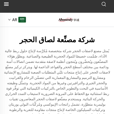
AR
شركة مصنِّعة لصاق الحجر
يُمثل مصنع لاصقات الحجر شركة متخصصة مُكرَّسة لإنتاج حلول ربط عالية
الأداء، صُمِّمت خصيصًا للمواد الحجرية الطبيعية والصناعية. ويطوِّر هؤلاء
المصنِّعون ويُحضِّرون ويُنتجون أنظمة لاصقة متقدمة تضمن اتصالات آمنة
ودائمة بين مختلف أسطح الحجر والقواعد الداعمة لها. ويتركز تركيز مصنِّع
لاصقات الحجر على إنتاج منتجات تلبّي المتطلبات الصعبة للمشاريع الإنشائية
ومشاريع الترميم والمشاريع المعمارية التي تتضمَّن الرخام والغرانيت
والحجر الجيري والترافيرتين وغيرها من المواد الحجرية. وتتمثَّل وظيفته
الأساسية في البحث والتطوير الخاص بالتركيبات الكيميائية التي توفِّر قوة
ربط استثنائية مع الحفاظ على المرونة الضرورية لاستيعاب التمدد الحراري
والحركة البنائية. ويستخدم مصنِّعو لاصقات الحجر المعاصرون تقنيات
بوليمرية متطوِّرة، تشمل راتنجات الإيبوكسي ومُركَّبات البولي يوريثان
وتركيبات السيليكون الخاصة لإنتاج منتجات مقاومة للتعرية والرطوبة