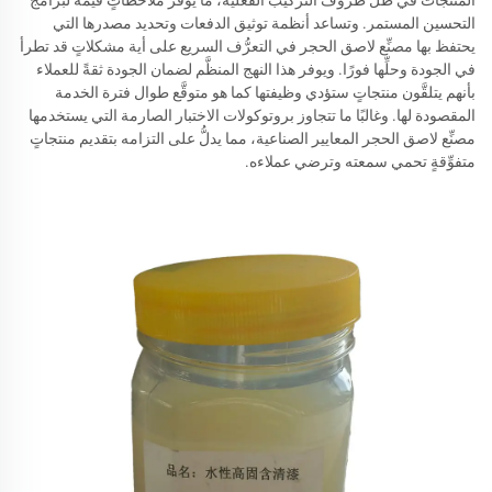
التحسين المستمر. وتساعد أنظمة توثيق الدفعات وتحديد مصدرها التي
يحتفظ بها مصنِّع لاصق الحجر في التعرُّف السريع على أية مشكلاتٍ قد تطرأ
في الجودة وحلِّها فورًا. ويوفر هذا النهج المنظَّم لضمان الجودة ثقةً للعملاء
بأنهم يتلقَّون منتجاتٍ ستؤدي وظيفتها كما هو متوقَّع طوال فترة الخدمة
المقصودة لها. وغالبًا ما تتجاوز بروتوكولات الاختبار الصارمة التي يستخدمها
مصنِّع لاصق الحجر المعايير الصناعية، مما يدلُّ على التزامه بتقديم منتجاتٍ
متفوِّقةٍ تحمي سمعته وترضي عملاءه.