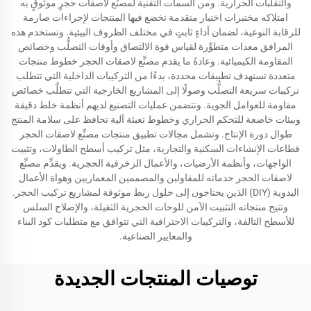
والتقلبات الحرارية. ومن السمات التقنية لمصنِّع لاصقات حجرٍ موثوقٍ به
امتلاكه مختبرات اختبار متقدمة تخضع فيها المنتجات لإجراءات صارمة
للرقابة النوعية، لضمان أداءٍ ثابتٍ في مختلف الظروف البيئية. وتستخدم هذه
المرافق معدات متطوِّرة لقياس قوة الالتصاق وأوقات التصلُّب وخصائص
المقاومة الكيميائية. وعادةً ما يقدم مصنِّع لاصقات الحجر خطوط منتجات
متعددة تستهدف تطبيقات محددة، بدءًا من التركيبات الداخلية التي تتطلب
تركيبات سريعة التصلُّب وصولًا إلى المشاريع الخارجية التي تتطلَّب خصائص
مقاومة للعوامل الجوية. وتتضمن عمليات التصنيع لديهم أنظمة خلط دقيقة
وبيئات خاضعة للتحكم الحراري وخطوط تعبئة آلية تحافظ على سلامة المنتج
طوال دورة الإنتاج. وتشمل مجالات تطبيق منتجات مصنِّع لاصقات الحجر
قطاعات الإنشاءات السكنية والتجارية، مثل تركيب أسطح الطاولات، وتثبيت
الواجهات، وأنظمة الأرضيات، والأعمال الزخرفية الحجرية. ويقدِّم مصنِّع
لاصقات الحجر خدماته للمقاولين والمصممين المعماريين وهواة الأعمال
اليدوية (DIY) الذين يحتاجون إلى حلول ربط موثوقة لمشاريع تركيب الحجر.
وتتيح منتجاته التثبيت الآمن للوحات الحجرية الثقيلة، والإصلاح السلس
للأسطح التالفة، والتركيبات الاحترافية التي تتوافق مع متطلبات كود البناء
والمعايير الصناعية.
توصيات المنتجات الجديدة