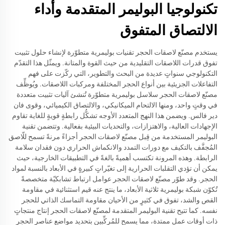
تكنولوجيا البوليمر المتقدمة وأداء
الالتصاق المتفوق
يستخدم مصنّع لاصقات الحجر تقنيات بوليمرية متطوّرة لإنشاء حلول تثبيت
تفوق قدرات اللاصقات التقليدية من حيث القوة والمتانة. ويمثّل هذا التقدّم
التكنولوجي سنواتٍ عديدة من البحث والتطوير، التي ركّزت على فهم
التفاعلات الجزيئية بين أنواع الحجر المختلفة ومركبات اللاصقات. ويُوظِّف
مصنّع لاصقات الحجر سلاسل بوليمرية متطوّرة تُنشئ آليات تثبيت متعددة
في وقتٍ واحد، ومنها الالتحام الميكانيكي، والالتصاق الكيميائي، وقوى فان
دير فالس. ويضمن هذا النهج المتعدد الأوجه تشكُّل رابطةٍ قويةٍ للغاية تقاوم
الإجهادات العالية، والاهتزازات، والتحديات البيئية بفعالية. وتتضمن تقنية
البوليمر المستخدمة من قِبل مصنّع لاصقات الحجر أجزاءً مرنةً تسمح للّاصق
المُجفَّف بالتكيف مع دورات التمدد والانكماش الحراري دون فقدان سلامة
الرابطة. وهذه المرونة تكتسب أهميةً بالغةً في التطبيقات الخارجية، حيث
يمكن أن تؤدي التقلبات الحرارية إلى تغيّراتٍ كبيرةٍ في الأبعاد بالنسبة لمواد
الحجر. وقد طوّر مصنّع لاصقات الحجر عوامل ارتباط تشابكيّة متخصصةً
تُكوّن شبكة بوليمرية ثلاثية الأبعاد، ما ينتج عنه قيم استثنائية في مقاومة
القص والشد، تفوق في كثيرٍ من الأحيان مقاومة التماسك الذاتي للحجر
نفسه. كما تتيح تقنية البوليمر المتقدمة لمصنّع لاصقات الحجر إنتاج منتجاتٍ
ذات أوقات عمل ممتدة، مما يسمح للمُركِّبين بتحديد مواضع عناصر الحجر