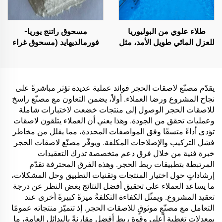
طلاء علوي من البوليوريا
مسحوق راتنج يوريا-
للعزل المائي طويل الأمد، مثل
فورمالديهايد (مسحوق غراء
حمامات السباحة والأسطح
الخشب‏/الغراء البودرية)
والحمامات
المستخدم في إنتاج الألواح
الاصطناعية، بما في ذلك
الخشب الرقائقي متعدد
يقدّم مصنّع لاصقات الحجر فوائد عملية عديدة تؤثر مباشرةً على
الطبقات، والألواح الخشبية
نجاح المشروع ورضا العملاء. أولاً، يضمن التعاون مع مصنّع راسخ
الدقيقة، والألواح الصديقة
للاصقات الحجر الوصول إلى منتجات خضعت لاختبارات شاملة
للبيئة، وألواح الحبيبات
وعمليات تحقق من الجودة. وهذا يعني أن العملاء يتلقون لاصقات
المغشاة بطبقة خشبية،
تؤدي أداءً متسقًا وفق المواصفات المحددة، مما يقلل من مخاطر
وغيرها.
فشل التركيب والإصلاحات المكلفة. ويوفّر مصنّع لاصقات الحجر
خبرة فنية من خلال فرق دعم متخصصة تدرك التعقيدات
المرتبطة بتطبيقات ربط الحجر. وهذه الفرق المحترفة تقدّم
إرشاداتٍ حول اختيار المنتجات وتقنيات التطبيق وحل المشكلات،
ما يساعد العملاء على تحقيق أفضل النتائج بغض النظر عن درجة
تعقيد المشروع. ويمثّل الكفاءة التكلفةُ ميزةً كبيرةً أخرى عند
التعامل مع مصنّعٍ موثوقٍ للاصقات الحجر. إذ تتميّز منتجاته عمومًا
بمعدلات تغطية أعلى وقوة ربط أفضل مقارنةً بالبدائل العامة، ما