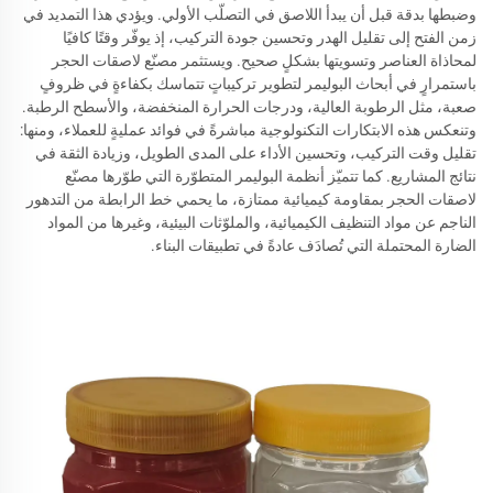
وضبطها بدقة قبل أن يبدأ اللاصق في التصلّب الأولي. ويؤدي هذا التمديد في
زمن الفتح إلى تقليل الهدر وتحسين جودة التركيب، إذ يوفّر وقتًا كافيًا
لمحاذاة العناصر وتسويتها بشكلٍ صحيح. ويستثمر مصنّع لاصقات الحجر
باستمرارٍ في أبحاث البوليمر لتطوير تركيباتٍ تتماسك بكفاءةٍ في ظروفٍ
صعبة، مثل الرطوبة العالية، ودرجات الحرارة المنخفضة، والأسطح الرطبة.
وتنعكس هذه الابتكارات التكنولوجية مباشرةً في فوائد عمليةٍ للعملاء، ومنها:
تقليل وقت التركيب، وتحسين الأداء على المدى الطويل، وزيادة الثقة في
نتائج المشاريع. كما تتميّز أنظمة البوليمر المتطوّرة التي طوّرها مصنّع
لاصقات الحجر بمقاومة كيميائية ممتازة، ما يحمي خط الرابطة من التدهور
الناجم عن مواد التنظيف الكيميائية، والملوّثات البيئية، وغيرها من المواد
الضارة المحتملة التي تُصادَف عادةً في تطبيقات البناء.