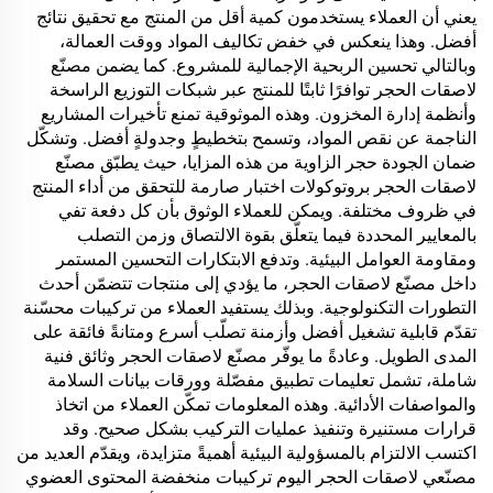
يعني أن العملاء يستخدمون كمية أقل من المنتج مع تحقيق نتائج
أفضل. وهذا ينعكس في خفض تكاليف المواد ووقت العمالة،
وبالتالي تحسين الربحية الإجمالية للمشروع. كما يضمن مصنّع
لاصقات الحجر توافرًا ثابتًا للمنتج عبر شبكات التوزيع الراسخة
وأنظمة إدارة المخزون. وهذه الموثوقية تمنع تأخيرات المشاريع
الناجمة عن نقص المواد، وتسمح بتخطيطٍ وجدولةٍ أفضل. وتشكّل
ضمان الجودة حجر الزاوية من هذه المزايا، حيث يطبّق مصنّع
لاصقات الحجر بروتوكولات اختبار صارمة للتحقق من أداء المنتج
في ظروف مختلفة. ويمكن للعملاء الوثوق بأن كل دفعة تفي
بالمعايير المحددة فيما يتعلّق بقوة الالتصاق وزمن التصلب
ومقاومة العوامل البيئية. وتدفع الابتكارات التحسين المستمر
داخل مصنّع لاصقات الحجر، ما يؤدي إلى منتجات تتضمّن أحدث
التطورات التكنولوجية. وبذلك يستفيد العملاء من تركيبات محسّنة
تقدّم قابلية تشغيل أفضل وأزمنة تصلّب أسرع ومتانةً فائقة على
المدى الطويل. وعادةً ما يوفّر مصنّع لاصقات الحجر وثائق فنية
شاملة، تشمل تعليمات تطبيق مفصّلة وورقات بيانات السلامة
والمواصفات الأدائية. وهذه المعلومات تمكّن العملاء من اتخاذ
قرارات مستنيرة وتنفيذ عمليات التركيب بشكل صحيح. وقد
اكتسب الالتزام بالمسؤولية البيئية أهميةً متزايدة، ويقدّم العديد من
مصنّعي لاصقات الحجر اليوم تركيبات منخفضة المحتوى العضوي