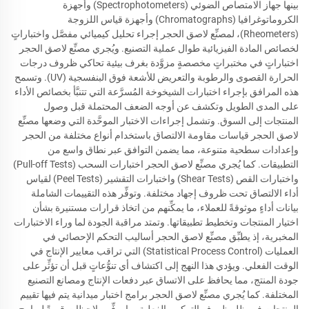
بينها جهاز الامتصاص الضوئي (Spectrophotometers) وأجهزة
الكروماتوغرافيا (Chromatographs) وأجهزة قياس اللزوجة
(Rheometers)، لمصنِّع لاصق الحجر إجراء تحليل كيميائي مفصَّل واختباراتٍ
لخصائص المادة الفيزيائية طوال عملية التصنيع. ويُجري مصنِّع لاصق الحجر
اختباراتٍ في مختبراتٍ مخصصةٍ مزوَّدة بغرف بيئية تحاكي ظروف درجات
الحرارة القصوى والرطوبة والتعريض للأشعة فوق البنفسجية (UV). وتسمح
هذه المرافق بإجراء اختبارات الشيخوخة المُسرَّعة التي تتنبَّأ بخصائص الأداء
على المدى الطويل وتكشف عن أوجه الضعف المحتملة قبل وصول
المنتجات إلى السوق. وتشمل إجراءات الاختبار الموحَّدة التي وضعها مصنِّع
لاصق الحجر قياسات مقاومة الالتصاق باستخدام أنواع مختلفة من الحجر
وإعدادات سطحية متنوعة، مما يضمن التوافق عبر نطاق واسع من
التطبيقات. كما يُجري مصنِّع لاصق الحجر اختبارات السحب (Pull-off Tests)
واختبارات القص (Shear Tests) واختبارات التقشير (Peel Tests) لقياس
أداء الالتصاق تحت ظروف إجهاد مختلفة. وتوفِّر هذه التقييمات الشاملة
بيانات أداءٍ موثوقةً للعملاء، ما يمكِّنهم من اتخاذ قرارات مستنيرة بشأن
اختيار المنتجات وتخطيط تطبيقاتها. وتمتد مراقبة الجودة لما وراء الاختبارات
المخبرية، إذ يطبِّق مصنِّع لاصق الحجر أساليب التحكم الإحصائي في
العمليات (Statistical Process Control) التي تراقب معايير الإنتاج في
الوقت الفعلي. ويؤدي هذا النهج إلى اكتشاف أي تنوُّعاتٍ قبل أن تؤثِّر على
جودة المنتج، مما يحافظ على الاتساق عبر دفعات الإنتاج ومصانع التصنيع
المختلفة. كما يُجري مصنِّع لاصق الحجر برامج اختبار ميدانية يتم فيها تقييم
المنتجات في ظل ظروف التركيب الفعلية، ما يوفِّر ملاحظاتٍ قيمةً لبرامج