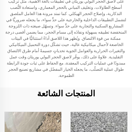
على لاصق الحجر البولي يوريثان في تطبيقات بالغة الأهمية، مثل تركيب
أسطح الطاولات، وتغليف المباني بالحجر المعماري، واستعادة النُّصب
التذكارية، وإصلاح الحجر الهيكلي. كما تمتد مرونة هذا العامل الملصق
لتشمل التطبيقات الداخلية والخارجية على حدٍّ سواء، ما يجعله ضروريًّا في
المشاريع السكنية والتجارية على حدٍّ سواء. وتسهّل صيغته ذات اللزوجة
المنخفضة تطبيقه بسهولة ونفاذَه إلى مسام الحجر، مما يضمن أقصى درجة
ممكنة من قوة الالتصاق. ويُظهر هذا اللاصق أداءً استثنائيًّا في البيئات
الخاضعة لأحمال ميكانيكية عالية، حيث تشكّل دورة التحميل الميكانيكي
والتغيرات الحرارية والعوامل الجوية تحدياتٍ جسيمةً أمام طرق الالتصاق
التقليدية. علاوةً على ذلك، يوفّر لاصق الحجر البولي يوريثان وقت عمل
ممدودًا في عمليات التركيب المعقدة، مع الحفاظ على ثبات جودة الرابطة
طوال عملية التصلّب، ما يجعله الخيار المفضّل في مشاريع تصنيع الحجر
الطموحة.
المنتجات الشائعة