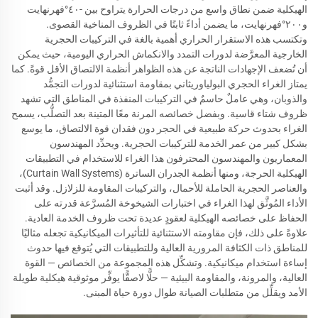
الهيكلية ضمن نطاق واسع من درجات الحرارة يتراوح بين -٤٠°فهرنهايت
و٢٠٠°فهرنهايت، ما يضمن أداءً ثابتًا في الظروف المناخية القصوى.
وتكتسب هذه الاستقرار الحراري أهمية بالغة في التركيبات الحجرية
الخارجية المعرَّضة لدورات التمدد والانكماش الحراري اليومية، حيث يمكن
أن تُضعف الإجهادات الناتجة عن هذه الظواهر أنظمة الالتصاق الأقل قوةً. كما
يمتاز الغراء الحجري البولياوريثاني بمقاومة استثنائية لدورات التجمُّد
والذوبان، وهي عاملٌ حاسمٌ في التركيبات المنفذة في المناطق التي تشهد
ظروف شتاء قاسية. وبفضل خصائصه المرنة معًا المتينة بعد التصلُّب، يسمح
الغراء بحدوث حركة طبيعية في الحجر دون فقدان قوة الالتصاق، ما يوسع
بشكل كبير من عمر الخدمة للتركيبات الحجرية. ويحدِّد المهندسون
المعماريون والمهندسون المحترفون هذا الغراء للاستخدام في التطبيقات
الهيكلية الحرجة، ومنها أنظمة الجدران الساترة (Curtain Wall Systems)،
والعناصر الحجرية الحاملة للأحمال، والتركيبات المقاومة للزلازل. وقد أثبت
الأداء المُوثَّق لهذا الغراء في اختبارات الشيخوخة المُسرَّعة قدرته على
الحفاظ على خصائصه الهيكلية لعقودٍ عديدة تحت ظروف الخدمة العادية.
علاوةً على ذلك، فإن مقاومته الاستثنائية للتأثيرات الميكانيكية تجعله مثاليًا
للمناطق ذات الكثافة المرورية العالية وللتطبيقات التي يُتوقع فيها حدوث
إساءة استخدام ميكانيكية. وتشكِّل هذه المجموعة من الخصائص — القوة
العالية، والمرونة، والمقاومة البيئية — حلًّا لاصقًّا يوفِّر موثوقية هيكلية طويلة
الأمد ويقلِّل من متطلبات الصيانة طوال دورة حياة المبنى.