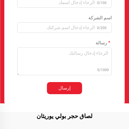
0/100
اسم الشركة
0/200
رسالة
0/1000
إرسال
لصاق حجر بولي يوريثان