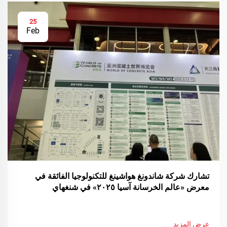
25
Feb
تشارك شركة شاندونغ هواشينغ للتكنولوجيا الفائقة في
معرض «عالم الخرسانة آسيا ٢٠٢٥» في شنغهاي
عرض المزيد