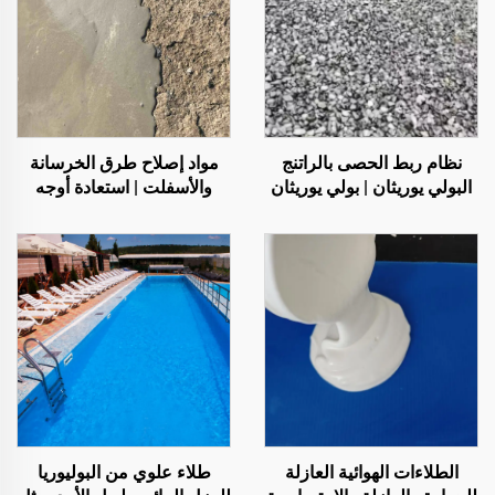
نظام ربط الحصى بالراتنج
مواد إصلاح طرق الخرسانة
البولي يوريثان | بولي يوريثان
والأسفلت | استعادة أوجه
هيدروكسي بروبيل للتشجير
العيوب في الأسطح وإعادة
والديكور
تجديدها
الطلاءات الهوائية العازلة
طلاء علوي من البوليوريا