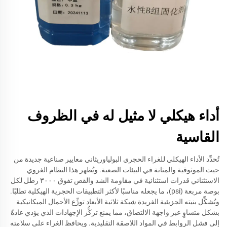
أداء هيكلي لا مثيل له في الظروف
القاسية
تُحدِّد الأداء الهيكلي للغراء الحجري البولياوريثاني معايير صناعية جديدة من
حيث الموثوقية والمتانة في البيئات الصعبة. ويُظهر هذا النظام الغروي
الاستثنائي قدرات استثنائية في مقاومة الشد والقص تفوق ٣٠٠٠ رطل لكل
بوصة مربعة (psi)، ما يجعله مناسبًا لأكثر التطبيقات الحجرية الهيكلية تطلبًا.
وتُشكِّل بنيته الجزيئية الفريدة شبكة ثلاثية الأبعاد توزِّع الأحمال الميكانيكية
بشكل متساوٍ عبر واجهة الالتصاق، مما يمنع تركُّز الإجهادات الذي يؤدي عادةً
إلى فشل الروابط في المواد اللاصقة التقليدية. ويحافظ الغراء على سلامته