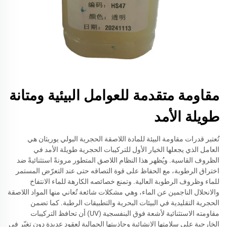
مقاومة متقدمة للعوامل البيئية ومتانة
طويلة الأمد
تُعتبر قدرات مقاومة البيئة للمادة اللاصقة الحجرية البولي يوريثان هي
العامل الذي يجعلها الخيار الأول للتركيبات الحجرية طويلة الأمد في
الظروف القاسية. ويُظهر هذا النظام اللاصق المتطور مرونةً استثنائيةً ضد
اختراق الرطوبة، مع الحفاظ على قوة التصاقه حتى عند التعرّض المستمر
للماء وظروف الرطوبة العالية. وتمنع خصائصه الكارهة للماء الانتفاخ
والانحلال الناجمين عن الماء، وهي مشكلات شائعة تُعاني منها المواد اللاصقة
الحجرية التقليدية في البيئات البحرية والتطبيقات الرطبة. كما تضمن
مقاومته الاستثنائية لأشعة فوق البنفسجية (UV) أن تحافظ التركيبات
الخارجية على سلامتها الإنشائية وجاذبيتها الجمالية لعقودٍ عديدة دون تغيّر في