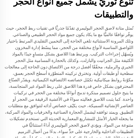
تنوعٌ ثوريٌّ يشمل جميع أنواع الحجر
والتطبيقات
تُمثل متانة لاصق الحجر البوليمري تقدّمًا جذريًّا في تقنيات ربط الحجر، حيث
يوفّر توافقًا عالميًّا مع ما يكاد يكون جميع مواد الحجر الطبيعي والصناعي.
وتلك المرونة الاستثنائية تلغي الحاجة إلى التخمين التقليدي المرتبط باختيار
اللواصق المناسبة لأنواع مختلفة من الحجر، مما يبسّط إدارة المخزون
ويُسهّل إجراءات التركيب. ويرتبط هذا اللاصق بشكل متساوٍ جيدًا بالمواد
الكثيفة مثل الجرانيت والبازلت، وكذلك بالحجارة المسامية مثل الحجر
الجيري والرملية، محقّقًا أفضل درجة من الالتصاق دون الحاجة إلى معالجات
سطحية أو طبقات أولية. وتخترق تركيبته المتطوّرة أسطح الحجر بعمق،
مكوّنةً روابط ميكانيكية تكمّل خصائصه الالتصاقية الكيميائية. ويقدّر الصنّاع
المحترفون بشكل خاص قدرة هذا اللاصق على ربط المواد غير المتجانسة،
ما يتيح حلول تصميم مبتكرة تدمج أنواعًا مختلفة من الحجر في تركيبات
واحدة. كما يثبت اللاصق فعاليته سواءً في الأغشية الرقيقة من الحجر أو
العناصر الإنشائية السميكة، حيث يكيّف خصائص أدائه لتتوافق مع متطلبات
التطبيق. ويمتد توافقه ليشمل الحجارة الصناعية والخزفيات والمواد المركبة،
ما يجعله الخيار الأمثل للمشاريع المعمارية الحديثة التي تستخدم تشكيلات
متنوعة من المواد. ويؤدي لاصق الحجر البوليمري أداءً استثنائيًّا في
التطبيقات الداخلية والخارجية على حدٍّ سواء، بدءًا من أعمال الترميم
الدقيقة للآثار التاريخية وانتهاءً بالتركيبات التجارية القوية. كما أن التصاقه