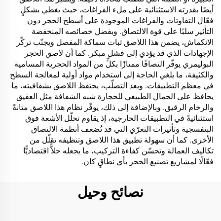
أيضًا بقدرته الاستثنائية على ملء الفراغات، حيث يغطي بشكلٍ
فعّال التفاوتات والفراغات الموجودة على أسطح الحجر دون
التأثير سلبًا على قوة الالتصاق. وبفضل خصائصه المنخفضة
الانكماش، يضمن هذا اللاصق ثبات سماكة المفصل ويجنّب تركّز
الإجهادات الذي قد يؤدي إلى فشل مبكر. كما أن لاصق الحجر
البوليمري يوفّر التصاقًا ممتازًا بكلٍّ من المواد الحجرية المسامية
والكثيفة، ما يلغي الحاجة إلى استخدام مواد أولية لمعالجة السطح
في معظم التطبيقات. وبعد التصلّب، يحتفظ اللاصق بشفافيته، ما
يحافظ على الجمال الطبيعي للحجارة شبه الشفافة مثل العقيق
والرخام الرقيق. وبالإضافة إلى ذلك، يوفّر نظام هذا اللاصق متانةً
استثنائيةً في التطبيقات الخارجية، إذ يقاوم تحلّل الأشعة فوق
البنفسجية وتأثيرات التعرّي التي قد تُضعف أنظمة الالتصاق
الأخرى. كما أن سهولة تطبيق هذا اللاصق وتنظيفه تقلّل من
تكاليف العمالة وتحسّن كفاءة التركيب، ما يجعله حلاًّ اقتصاديًّا
فعّالًا لمشاريع تصنيع الحجر بأي نطاقٍ كان.
نصائح وحيل