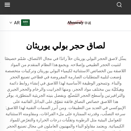
AR
لصاق حجر بولي يوريثان
يمثّل لاصق الحجر البولي يوريثان حلاً رائدًا في مجال الالتصاق، صُمّم خصيصًا
لتثبيت الحجر الطبيعي وإصلاحه. ويجمع هذا النظام المتقدم من المواد
اللاصقة بين الخصائص الاستثنائية لكيمياء البولي يوريثان وتركيبات متخصصة
وُضعت لتلبية المتطلبات الصارمة المفروضة في قطاعي تصنيع الحجر
والبناء. وتتمحور الوظيفة الأساسية لهذا اللاصق في إنشاء روابط دائمة
وهيكليّة بين مختلف مواد الحجر، ومنها الجرانيت والرخام والحجر الجيري
والترافيرتين وأسطح الحجر المُصنَّع. وبفضل بنيته الجزيئية المتطوّرة، يوفّر
هذا اللاصق خصائص التصاق فائقة تتفوّق على البدائل القائمة على
الإيبوكسي في العديد من التطبيقات. ومن أبرز السمات التقنية لهذا اللاصق:
سرعة التصلّب، وقدرته الممتازة على ملء الفراغات، ومقاومته الاستثنائية
للعوامل البيئية مثل الرطوبة وتقلّبات درجات الحرارة والتعرّض للمواد
الكيميائية. ويعتمد مقاولو البناء والمهنيون العاملون في مجال تصنيع الحجر