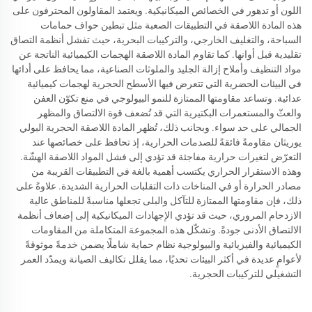
اللون أو تدهور في الخصائص الميكانيكية. ويعتمد المقاولون المحترفون على
هذه المادة اللاصقة في التطبيقات الصعبة مثل تبطين حواف حمامات
السباحة، والتغليف الخارجي، والتركيبات البحرية، حيث تفشل أنظمة التصاق
تقليدية قبل أوانها. كما تقاوم المادة اللاصقة الهجمات الكيميائية الناتجة عن
مواد التنظيف وأملاح إزالة الجليد والملوثات الصناعية، مما يحافظ على أدائها
في البيئات الحضرية التي تتعرض فيها الأسطح الحجرية لهجمات كيميائية
عدائية. وتساعد مقاومتها الممتازة للنمو البيولوجي في منع تكوّن العفن
والعثّ والمستعمرات البكتيرية التي قد تُضعف قوة الالتصاق والمظهر
الجمالي على حد سواء. وبجانب ذلك، تُظهر المادة اللاصقة الحجرية البولي
يوريثان مقاومةً فائقةً للصدمات الحرارية، إذ تحافظ على خصائصها عند
التعرّض لتغيرات حرارية مفاجئة قد تؤدي إلى فشل المواد اللاصقة الهشّة.
وهذه الاستقرار الحراري يكتسب أهمية بالغة في التطبيقات القريبة من
مصادر الحرارة أو في المناخات ذات التقلبات الحرارية الشديدة. علاوةً على
ذلك، فإن مقاومتها الممتازة للتآكل والبلى تجعلها مناسبةً للمناطق عالية
الازدحام المروري، حيث قد تؤدي الإجهادات الميكانيكية إلى إضعاف أنظمة
الالتصاق الأدنى جودةً. وتشكّل هذه المجموعة المتكاملة من المقاومات
الكيميائية والفيزيائية والبيولوجية نظام حماية شاملًا يضمن خدمةً موثوقةً
لأعوامٍ عديدة في أكثر البيئات تحديًا، مما يقلل تكاليف الصيانة ويمدّد العمر
التشغيلي للتركيبات الحجرية.