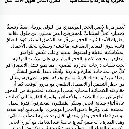
للحرارة والعازلة والامتصاصية
للعزل المائي طويل الأمد، مثل
للصوت، ومقاومة للرطوبة
حمامات السباحة والأسطح
والعفن، تُستخدم على
والحمامات
الأسطح، والغرف الزجاجية
المشمسة، والجدران
تُعتبر مزايا لاصق الحجر البوليمري من البولي يوريثان سببًا رئيسيًّا
الخارجية، والجدران الداخلية،
لاختياره كحلٍّ استثنائيٍّ للمحترفين الذين يبحثون عن حلول فعّالة
والجدران الفاصلة، وغرف
وطويلة الأمد لتثبيت الحجر. ويوفّر هذا اللاصق المبتكر قوة التصاق
النوم، وقاعات الاجتماعات،
فائقة تفوق المعايير الصناعية، ما يُنشئ وصلاتٍ تتحمّل الأحمال
والفصل الدراسية، وقاعات
الميكانيكية الثقيلة والضغوط البيئية. وعلى عكس اللواصق
الكاريوكي (KTV)، والمرائب
التقليدية، يحافظ لاصق الحجر البوليمري على سلامته الهيكلية
تحت الأرض، وقاعات السينما
تحت تقلبات درجات الحرارة القصوى، مما يمنع فشل الالتصاق في
المنزلية تحت الأرض، والأنفاق
كلٍّ من المناخات الحارة والباردة. ويُجفَّف هذا اللاصق ليشكّل
وصلةً مرنةً ومع ذلك قويةً، تسمح بحركة الحجر الطبيعية، وتقلّل
من خطر التشقق أو الانفصال الطبقي مع مرور الوقت. كما أن
مقاومته الكيميائية الممتازة تحمي الوصلات الملصوقة من التدهور
الناجم عن مواد التنظيف، والأحماض، والمواد القلوية التي تُصادَف
عادةً أثناء صيانة الحجر. ويقدّر المُنصِّبون المحترفون فترة العمل
الممتدة التي يوفّرها لاصق الحجر البوليمري، والتي تتيح لهم تحديد
مواضع قطع الحجر بدقةٍ وتعديلها قبل بدء عملية التصلّب النهائي.
وهذه الميزة ذات قيمةٍ كبيرةٍ خاصةً عند التعامل مع ألواح الحجر
الكبيرة أو الثقيلة التي تتطلّب محاذاةً دقيقةً. ويتميّز هذا اللاصق