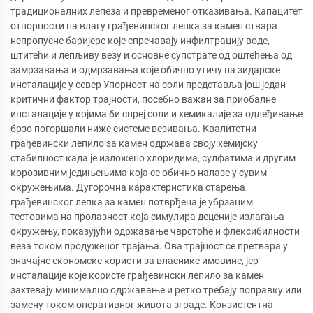
традиционалних лепеза и превременог отказивања. Капацитет
отпорности на влагу грађевинског лепка за камен ствара
непропусне баријере које спречавају инфилтрацију воде,
штитећи и лепљиву везу и основне супстрате од оштећења од
замрзавања и одмрзавања које обично утичу на зидарске
инсталације у север Упорност на соли представља још један
критични фактор трајности, посебно важан за приобалне
инсталације у којима би спреј соли и хемикалије за одлеђивање
брзо погоршали ниже системе везивања. Квалитетни
грађевински лепило за камен одржава своју хемијску
стабилност када је изложено хлоридима, сулфатима и другим
корозивним једињењима која се обично налазе у сувим
окружењима. Дугорочна карактеристика старења
грађевинског лепка за камен потврђена је убрзаним
тестовима на пролазност која симулира деценије излагања
окружењу, показујући одржавање чврстоће и флексибилности
веза током продуженог трајања. Ова трајност се претвара у
значајне економске користи за власнике имовине, јер
инсталације које користе грађевински лепило за камен
захтевају минимално одржавање и ретко требају поправку или
замену током оперативног живота зграде. Конзистентна