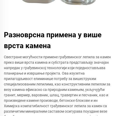
Разноврсна примена у више
врста камена
Свестране могућности примене грађевинског лепила за камен
преко више врста камена и субстрата представљају значајан
напредак у грађевинској технологији који поједностављава
планирање и извршење пројекта. Ова изузетна
прилагодљивост елиминише потребу за вишеструким
специјализованим лепилима, као конструктивним лепилом за
везу камена ефикасно са природним камењем, укључујући
гранит, мермер, варовник, шлац, травертин и песчаник, као и
произведене камене производе, бетонске блокове и ин
Химијска компатибилност грађевинског лепила за камен са
различитим минералним саставом осигурава поуздане везе