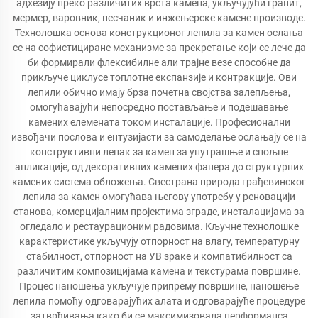
адхезију преко различитих врста камена, укључујући гранит,
мермер, варовник, песчаник и инжењерске камене производе.
Технолошка основа конструкционог лепила за камен ослања
се на софистициране механизме за прекретање који се лече да
би формирали флексибилне али трајне везе способне да
прикључе циклусе топлотне експанзије и контракције. Ови
лепили обично имају брза почетна својства залепљења,
омогућавајући непосредно постављање и подешавање
камених елемената током инсталације. Професионални
извођачи послова и ентузијасти за самоделање ослањају се на
конструктивни лепак за камен за унутрашње и спољне
апликације, од декоративних камених фанера до структурних
камених система обложења. Свестрана природа грађевинског
лепила за камен омогућава његову употребу у реновацији
станова, комерцијалним пројектима зграде, инсталацијама за
огледало и рестаурационим радовима. Кључне технолошке
карактеристике укључују отпорност на влагу, температурну
стабилност, отпорност на УВ зраке и компатибилност са
различитим композицијама камена и текстурама површине.
Процес наношења укључује припрему површине, наношење
лепила помоћу одговарајућих алата и одговарајуће процедуре
затврђивања како би се максимизовала перформанса