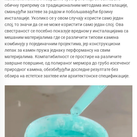
обичну припрему са традиционалним методама инсталације,
смањујући захтеве за радом и побољшавајући брзину
инсталације. Уколико се у овом случају користи само један
слој, то значи да се не може користити само један слој. Ова
свестраност се посебно показује вредном у инсталацијама са
мешаним материјалима где се различити типови камена
комбинују у појединачним пројектима, јер конструкциони
лепак за камен пружа једнаку перформансу на свим
материјалима. Компатибилност се простире на различите
завршне површине, од полираног мермора до грубо изсеченог
природног камена, обезбеђујући доследне резултате без
обзира на естетске захтеве или архитектонске спецификације.