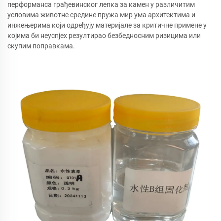
перформанса грађевинског лепка за камен у различитим
условима животне средине пружа мир ума архитектима и
инжењерима који одређују материјале за критичне примене у
којима би неуспјех резултирао безбедносним ризицима или
скупим поправкама.