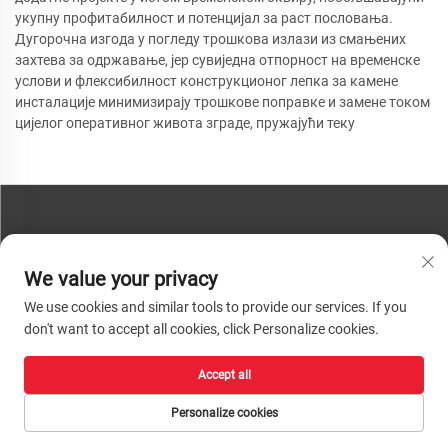
укупну профитабилност и потенцијал за раст пословања.
Дугорочна изгода у погледу трошкова излази из смањених
захтева за одржавање, јер сувиједна отпорност на временске
услови и флексибилност конструкционог лепка за камене
инсталације минимизирају трошкове поправке и замене током
цијелог оперативног живота зграде, пружајући теку
КОНТАКТИРАЈТЕ НАС
We value your privacy
Телефон:
+86-13793890209
We use cookies and similar tools to provide our services. If you
Телефон:
+86-13793890209
don't want to accept all cookies, click Personalize cookies.
Пошта:
[email protected]
Accept all
Ауторско право © 2026 Шандун Хуацхенг Хигх-Тецх Материал
Технологија Цо, Лтд. Сва права су задржана. |
Политике приватности
Personalize cookies