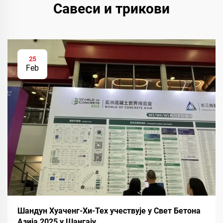
Савеси и трикови
25
Feb
Шандун Хуаченг-Хи-Тех учествује у Свет Бетона
Азија 2025 у Шангају