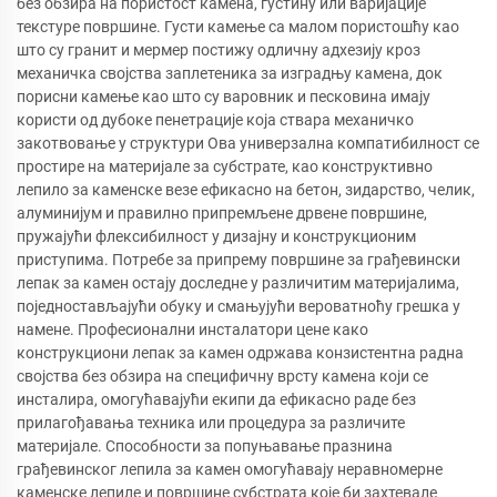
без обзира на пористост камена, густину или варијације
текстуре површине. Густи камење са малом пористошћу као
што су гранит и мермер постижу одличну адхезију кроз
механичка својства заплетеника за изградњу камена, док
порисни камење као што су варовник и песковина имају
користи од дубоке пенетрације која ствара механичко
закотвовање у структури Ова универзална компатибилност се
простире на материјале за субстрате, као конструктивно
лепило за каменске везе ефикасно на бетон, зидарство, челик,
алуминијум и правилно припремљене дрвене површине,
пружајући флексибилност у дизајну и конструкционим
приступима. Потребе за припрему површине за грађевински
лепак за камен остају доследне у различитим материјалима,
поједностављајући обуку и смањујући вероватноћу грешка у
намене. Професионални инсталатори цене како
конструкциони лепак за камен одржава конзистентна радна
својства без обзира на специфичну врсту камена који се
инсталира, омогућавајући екипи да ефикасно раде без
прилагођавања техника или процедура за различите
материјале. Способности за попуњавање празнина
грађевинског лепила за камен омогућавају неравномерне
каменске лепиле и површине субстрата које би захтевале