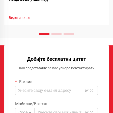
Видети више
Добијте бесплатни цитат
Наш представник ће вас ускоро контактирати.
Е-маил
0/100
Мобилни/Ватсап
Code
0/100