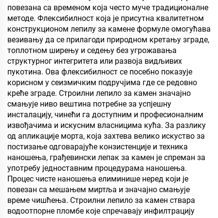
повезана са временом која често муче традиционалне
методе. Флексибилност која је присутна квалитетном
конструкционом лепилу за камене формуле омогућава
везивању да се прилагоди природном кретању зграде,
топлотном ширењу и седењу без угрожавања
структурног интегритета или развоја видљивих
пукотина. Ова флексибилност се посебно показује
корисном у сеизмичким подручјима где се редовно
креће зграде. Строилни лепило за камен значајно
смањује ниво вештина потребне за успјешну
инсталацију, чинећи га доступним и професионалним
извођачима и искусним власницима кућа. За разлику
од апликације морта, која захтева велико искуство за
постизање одговарајуће конзистенције и техника
наношења, грађевински лепак за камен је спреман за
употребу једноставним процедурама наношења.
Процес чисте наношења елиминише неред који је
повезан са мешањем миртља и значајно смањује
време чишћења. Строилни лепило за камен ствара
водоотпорне пломбе које спречавају инфилтрацију