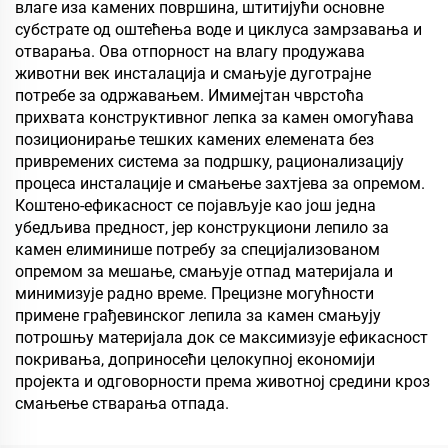
влаге иза камених површина, штитијући основне
субстрате од оштећења воде и циклуса замрзавања и
отварања. Ова отпорност на влагу продужава
животни век инсталација и смањује дуготрајне
потребе за одржавањем. Имимејтан чврстоћа
прихвата конструктивног лепка за камен омогућава
позиционирање тешких камених елемената без
привремених система за подршку, рационализацију
процеса инсталације и смањење захтјева за опремом.
Коштено-ефикасност се појављује као још једна
убедљива предност, јер конструкциони лепило за
камен елиминише потребу за специјализованом
опремом за мешање, смањује отпад материјала и
минимизује радно време. Прецизне могућности
примене грађевинског лепила за камен смањују
потрошњу материјала док се максимизује ефикасност
покривања, доприносећи целокупној економији
пројекта и одговорности према животној средини кроз
смањење стварања отпада.