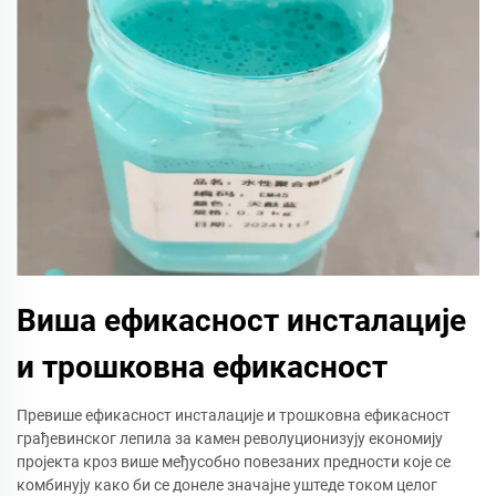
Виша ефикасност инсталације
и трошковна ефикасност
Превише ефикасност инсталације и трошковна ефикасност
грађевинског лепила за камен револуционизују економију
пројекта кроз више међусобно повезаних предности које се
комбинују како би се донеле значајне уштеде током целог