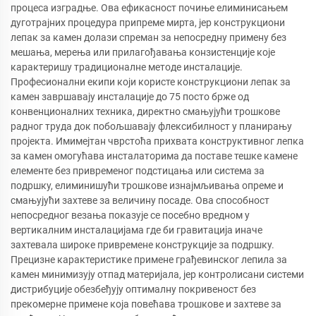
процеса изградње. Ова ефикасност почиње елиминисањем
дуготрајних процедура припреме мирта, јер конструкциони
лепак за камен долази спреман за непосредну примену без
мешања, мерења или прилагођавања конзистенције које
карактеришу традиционалне методе инсталације.
Професионални екипи који користе конструкциони лепак за
камен завршавају инсталације до 75 посто брже од
конвенционалних техника, директно смањујући трошкове
радног труда док побољшавају флексибилност у планирању
пројекта. Имимејтан чврстоћа прихвата конструктивног лепка
за камен омогућава инсталаторима да поставе тешке камене
елементе без привременог подстицања или система за
подршку, елиминишући трошкове изнајмљивања опреме и
смањујући захтеве за величину посаде. Ова способност
непосредног везања показује се посебно вредном у
вертикалним инсталацијама где би гравитација иначе
захтевала широке привремене конструкције за подршку.
Прецизне карактеристике примене грађевинског лепила за
камен минимизују отпад материјала, јер контролисани системи
дистрибуције обезбеђују оптималну покривеност без
прекомерне примене која повећава трошкове и захтеве за