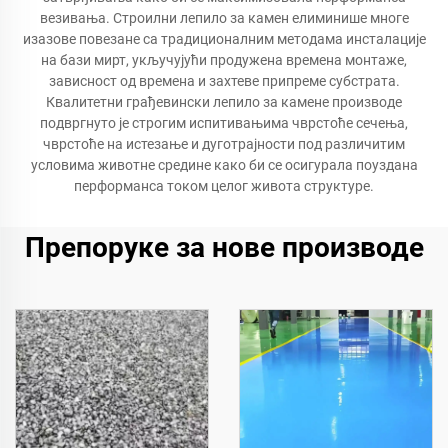
везивања. Строилни лепило за камен елиминише многе
изазове повезане са традиционалним методама инсталације
на бази мирт, укључујући продужена времена монтаже,
зависност од времена и захтеве припреме субстрата.
Квалитетни грађевински лепило за камене производе
подвргнуто је строгим испитивањима чврстоће сечења,
чврстоће на истезање и дуготрајности под различитим
условима животне средине како би се осигурала поуздана
перформанса током целог живота структуре.
Препоруке за нове производе