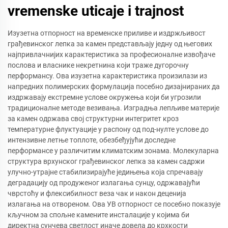
vremenske uticaje i trajnost
Изузетна отпорност на временске приливе и издржљивост
грађевинског лепка за камен представљају једну од његових
најпривлачнијих карактеристика за професионалне извођаче
послова и власнике некретнина који траже дугорочну
перформансу. Ова изузетна карактеристика произилази из
напредних полимерских формулација посебно дизајнираних да
издржавају екстремне услове окружења који би угрозили
традиционалне методе везивања. Изградња лепљиве материје
за камен одржава свој структурни интегритет кроз
температурне флуктуације у распону од под-нулте услове до
интензивне летње топлоте, обезбеђујући доследне
перформансе у различитим климатским зонама. Молекуларна
структура врхунског грађевинског лепка за камен садржи
улучно-утрајне стабилизирајуће једињења која спречавају
деградацију од продуженог излагања сунцу, одржавајући
чврстоћу и флексибилност веза чак и након деценија
излагања на отвореном. Ова УВ отпорност се посебно показује
кључном за спољне камените инсталације у којима би
директна сунчева светлост иначе довела до крхкости