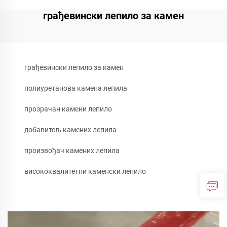
грађевински лепило за камен
грађевински лепило за камен
полиуретанова камена лепила
прозрачан камени лепило
добавитељ камених лепила
произвођач камених лепила
висококвалитетни каменски лепило