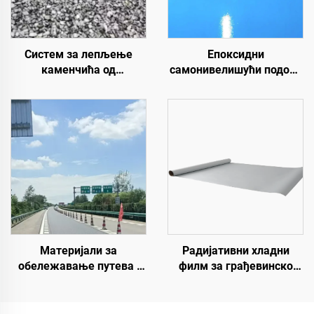
Систем за лепљење
Епоксидни
каменчића од
самонивелишући подови
полиуретанске смоле |
у боји | За комерцијалне,
Хидроксипропил
индустријске и луксузне
полиуретан за уређење и
стамбене пројекте
декорацију пејзажа
Материјали за
Радијативни хладни
обележавање путева |
филм за грађевинско
Обележавање
поље, енергетску
саобраћајних линија и
опрему, индустријско и
знакова за асфалтне и
специјално