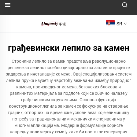
SR
грађевински лепило за камен
Строилни лепило за камен представља револуционарно
решење за лепило посебно дизајнирано за захтевне пројекте
зидарења и инсталације камена. Овај специјализовани систем
лепила пружа изузетну чврстоћу везивања између природног
камена, произведеног камена, бетонских блокова и
различитих материјала за подлоге који се обично налазе у
грађевинским окружењима. Основна функција
конструкционог лепила за камен се фокусира на стварање
трајних, отпорних на временске услови веза које елиминишу
потребу за традиционалним механичким спојивачима у
многим апликацијама. Модерне формулације користе
напредну полимерску хемију како би постигле супериорну