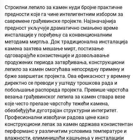
бетонске коловозе
складиштење,
Строилни лепило за камен нуди бројне практичне
резервоар за уље,
предности које га чине интелигентним избором за
складиште житарица,
савремене грађевинске пројекте. Најзначајнија
транспорт и спољне
предност укључује драматично смањено време
објекте, и апликације за
инсталације у поређењу са конвенционалним
животне стилове
методама миртља. Док традиционална инсталација
камена захтева мешање мирт, постизање
одговарајуће конзистенције и дозвољавање
продужених периода затврђивања, конструкциони
лепило за камен омогућава непосредну примену и
брже завршетак пројекта. Ова ефикасност у времену
директно се преводи у уштеду трошкова рада и
побољшање распореда пројекта. Превише чврстоћа
везања грађевинског лепила за камен ствара везе
које често прелазе чврстоћу тежећи камена,
обезбеђујући дуготрајан структурни интегритет.
Професионални извођачи радова цене како
конструкциони лепак за камен одржава конзистентан
перформанс у различитим условима температуре и
влажности, елиминишући кашњења у инсталацији