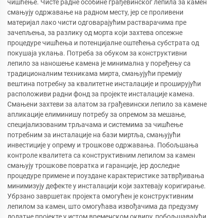
чишћење. Чисте радне особине грађевинског лепила за камен
смањују одржавање на радном месту, јер се проливени
материјал лако чисти одговарајућим растварачима пре
зачепљења, за разлику од морта који захтева опсежне
процедуре чишћења и потенцијалне оштећења субстрата од
покушаја уклања. Потреба за обуком за конструктивни
лепило за наношење камена је минимална у поређењу са
традиционалним техникама мирта, смањујући премију
вештина потребну за квалитетне инсталације и проширујући
расположиви радни фонд за пројекте инсталације камена.
Смањени захтеви за алатом за грађевински лепило за камене
апликације елиминишу потребу за опремом за мешање,
специјализованим трљачама и системима за чишћење
потребним за инсталације на бази миртља, смањујући
инвестиције у опрему и трошкове одржавања. Побољшања
контроле квалитета са конструктивним лепилом за камен
смањују трошкове повратка и гаранције, јер доследне
процедуре примене и поуздане карактеристике затврђивања
минимизују дефекте у инсталацији који захтевају коригирање.
Убрзано завршетак пројекта омогућен је конструктивним
лепилом за камен, што омогућава извођачима да предузму
додатне пројекте у истом временском оквиру, побољшавајући