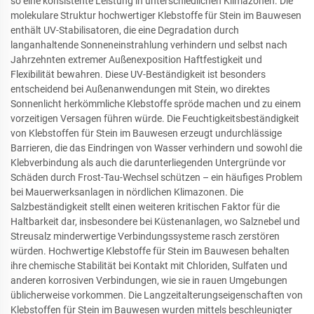
so eine konsistente Leistung in unterschiedlichen Klimazonen. Die
molekulare Struktur hochwertiger Klebstoffe für Stein im Bauwesen
enthält UV-Stabilisatoren, die eine Degradation durch
langanhaltende Sonneneinstrahlung verhindern und selbst nach
Jahrzehnten extremer Außenexposition Haftfestigkeit und
Flexibilität bewahren. Diese UV-Beständigkeit ist besonders
entscheidend bei Außenanwendungen mit Stein, wo direktes
Sonnenlicht herkömmliche Klebstoffe spröde machen und zu einem
vorzeitigen Versagen führen würde. Die Feuchtigkeitsbeständigkeit
von Klebstoffen für Stein im Bauwesen erzeugt undurchlässige
Barrieren, die das Eindringen von Wasser verhindern und sowohl die
Klebverbindung als auch die darunterliegenden Untergründe vor
Schäden durch Frost-Tau-Wechsel schützen – ein häufiges Problem
bei Mauerwerksanlagen in nördlichen Klimazonen. Die
Salzbeständigkeit stellt einen weiteren kritischen Faktor für die
Haltbarkeit dar, insbesondere bei Küstenanlagen, wo Salznebel und
Streusalz minderwertige Verbindungssysteme rasch zerstören
würden. Hochwertige Klebstoffe für Stein im Bauwesen behalten
ihre chemische Stabilität bei Kontakt mit Chloriden, Sulfaten und
anderen korrosiven Verbindungen, wie sie in rauen Umgebungen
üblicherweise vorkommen. Die Langzeitalterungseigenschaften von
Klebstoffen für Stein im Bauwesen wurden mittels beschleunigter