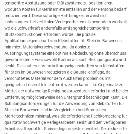
temporäre Abstützung oder Stützsysteme zu positionieren,
wodurch Kosten für Gerätemiete entfallen und der Personalbedarf
reduziert wird. Diese sofortige Haftfähigkeit erweist sich
insbesondere bei vertikalen Verlegearbeiten als besonders wertvoll,
wo die Schwerkraft andernfalls umfangreiche temporäre
Stützkonstruktionen erfordern würde. Die präzise
Applikationseigenschaft von Klebstoffen für Stein im Bauwesen
minimiert Materialverschwendung, da dosierte
Ausbringungssysteme eine optimale Abdeckung ohne Überschuss
gewährleisten – was sowohl Kosten als auch Reinigungsaufwand
senkt. Die sauberen Verarbeitungseigenschaften von Klebstoffen
für Stein im Bauwesen reduzieren die Baustellenpflege, da
verschüttetes Material vor dem Aushärten problemlos mit
geeigneten Lösemitteln entfernt werden kann – im Gegensatz zu
Mörtel, der aufwendige Reinigungsprozeduren erfordert und bei der
Entfernung möglicherweise den Untergrund beschädigen kann. Die
Schulungsanforderungen für die Anwendung von Klebstoffen für
Stein im Bauwesen sind im Vergleich zu herkömmlichen
Mörteltechniken minimal, was die erforderliche Fachkompetenz für
qualitativ hochwertige Verlegearbeiten senkt und den verfügbaren
Arbeitskräftepool für Steinverlegeprojekte erweitert. Der reduzierte