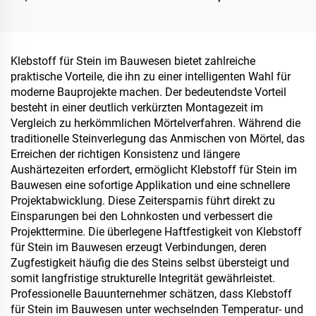
Schildmarkierungen für
Geräte, für industrielle und
Asphalt- und
spezielle Lagerhallen,
Betonfahrbahnen
Öltanks, Getreidelager,
Verkehrseinrichtungen
Klebstoff für Stein im Bauwesen bietet zahlreiche
und Außenanlagen sowie
praktische Vorteile, die ihn zu einer intelligenten Wahl für
für neu entstehende
moderne Bauprojekte machen. Der bedeutendste Vorteil
Lebensstil-Anwendungen
besteht in einer deutlich verkürzten Montagezeit im
Vergleich zu herkömmlichen Mörtelverfahren. Während die
traditionelle Steinverlegung das Anmischen von Mörtel, das
Erreichen der richtigen Konsistenz und längere
Aushärtezeiten erfordert, ermöglicht Klebstoff für Stein im
Bauwesen eine sofortige Applikation und eine schnellere
Projektabwicklung. Diese Zeitersparnis führt direkt zu
Einsparungen bei den Lohnkosten und verbessert die
Projekttermine. Die überlegene Haftfestigkeit von Klebstoff
für Stein im Bauwesen erzeugt Verbindungen, deren
Zugfestigkeit häufig die des Steins selbst übersteigt und
somit langfristige strukturelle Integrität gewährleistet.
Professionelle Bauunternehmer schätzen, dass Klebstoff
für Stein im Bauwesen unter wechselnden Temperatur- und