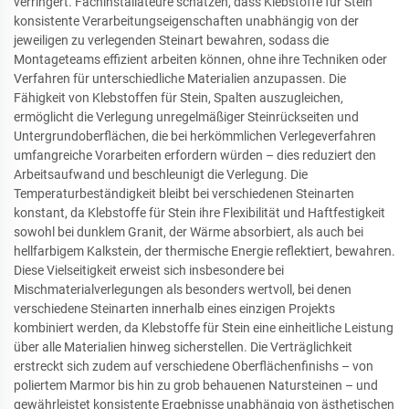
verringert. Fachinstallateure schätzen, dass Klebstoffe für Stein
konsistente Verarbeitungseigenschaften unabhängig von der
jeweiligen zu verlegenden Steinart bewahren, sodass die
Montageteams effizient arbeiten können, ohne ihre Techniken oder
Verfahren für unterschiedliche Materialien anzupassen. Die
Fähigkeit von Klebstoffen für Stein, Spalten auszugleichen,
ermöglicht die Verlegung unregelmäßiger Steinrückseiten und
Untergrundoberflächen, die bei herkömmlichen Verlegeverfahren
umfangreiche Vorarbeiten erfordern würden – dies reduziert den
Arbeitsaufwand und beschleunigt die Verlegung. Die
Temperaturbeständigkeit bleibt bei verschiedenen Steinarten
konstant, da Klebstoffe für Stein ihre Flexibilität und Haftfestigkeit
sowohl bei dunklem Granit, der Wärme absorbiert, als auch bei
hellfarbigem Kalkstein, der thermische Energie reflektiert, bewahren.
Diese Vielseitigkeit erweist sich insbesondere bei
Mischmaterialverlegungen als besonders wertvoll, bei denen
verschiedene Steinarten innerhalb eines einzigen Projekts
kombiniert werden, da Klebstoffe für Stein eine einheitliche Leistung
über alle Materialien hinweg sicherstellen. Die Verträglichkeit
erstreckt sich zudem auf verschiedene Oberflächenfinishs – von
poliertem Marmor bis hin zu grob behauenen Natursteinen – und
gewährleistet konsistente Ergebnisse unabhängig von ästhetischen