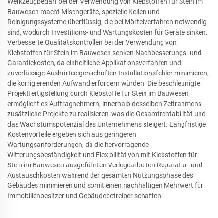
Werkzeugbedarf bei der Verwendung von Klebstoffen für Stein im
Bauwesen macht Mischgeräte, spezielle Kellen und
Reinigungssysteme überflüssig, die bei Mörtelverfahren notwendig
sind, wodurch Investitions- und Wartungskosten für Geräte sinken.
Verbesserte Qualitätskontrollen bei der Verwendung von
Klebstoffen für Stein im Bauwesen senken Nachbesserungs- und
Garantiekosten, da einheitliche Applikationsverfahren und
zuverlässige Aushärteeigenschaften Installationsfehler minimieren,
die korrigierenden Aufwand erfordern würden. Die beschleunigte
Projektfertigstellung durch Klebstoffe für Stein im Bauwesen
ermöglicht es Auftragnehmern, innerhalb desselben Zeitrahmens
zusätzliche Projekte zu realisieren, was die Gesamtrentabilität und
das Wachstumspotenzial des Unternehmens steigert. Langfristige
Kostenvorteile ergeben sich aus geringeren
Wartungsanforderungen, da die hervorragende
Witterungsbeständigkeit und Flexibilität von mit Klebstoffen für
Stein im Bauwesen ausgeführten Verlegearbeiten Reparatur- und
Austauschkosten während der gesamten Nutzungsphase des
Gebäudes minimieren und somit einen nachhaltigen Mehrwert für
Immobilienbesitzer und Gebäudebetreiber schaffen.