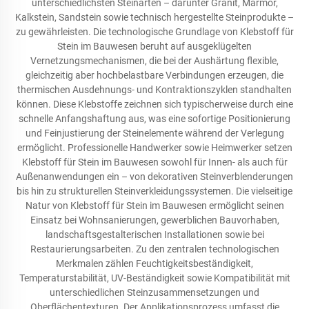
unterschiedlichsten Steinarten – darunter Granit, Marmor,
Kalkstein, Sandstein sowie technisch hergestellte Steinprodukte –
zu gewährleisten. Die technologische Grundlage von Klebstoff für
Stein im Bauwesen beruht auf ausgeklügelten
Vernetzungsmechanismen, die bei der Aushärtung flexible,
gleichzeitig aber hochbelastbare Verbindungen erzeugen, die
thermischen Ausdehnungs- und Kontraktionszyklen standhalten
können. Diese Klebstoffe zeichnen sich typischerweise durch eine
schnelle Anfangshaftung aus, was eine sofortige Positionierung
und Feinjustierung der Steinelemente während der Verlegung
ermöglicht. Professionelle Handwerker sowie Heimwerker setzen
Klebstoff für Stein im Bauwesen sowohl für Innen- als auch für
Außenanwendungen ein – von dekorativen Steinverblenderungen
bis hin zu strukturellen Steinverkleidungssystemen. Die vielseitige
Natur von Klebstoff für Stein im Bauwesen ermöglicht seinen
Einsatz bei Wohnsanierungen, gewerblichen Bauvorhaben,
landschaftsgestalterischen Installationen sowie bei
Restaurierungsarbeiten. Zu den zentralen technologischen
Merkmalen zählen Feuchtigkeitsbeständigkeit,
Temperaturstabilität, UV-Beständigkeit sowie Kompatibilität mit
unterschiedlichen Steinzusammensetzungen und
Oberflächentexturen. Der Applikationsprozess umfasst die