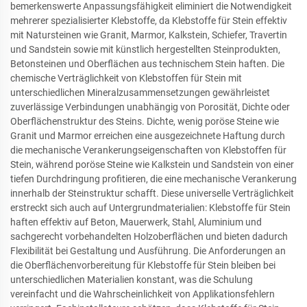
bemerkenswerte Anpassungsfähigkeit eliminiert die Notwendigkeit
mehrerer spezialisierter Klebstoffe, da Klebstoffe für Stein effektiv
mit Natursteinen wie Granit, Marmor, Kalkstein, Schiefer, Travertin
und Sandstein sowie mit künstlich hergestellten Steinprodukten,
Betonsteinen und Oberflächen aus technischem Stein haften. Die
chemische Verträglichkeit von Klebstoffen für Stein mit
unterschiedlichen Mineralzusammensetzungen gewährleistet
zuverlässige Verbindungen unabhängig von Porosität, Dichte oder
Oberflächenstruktur des Steins. Dichte, wenig poröse Steine wie
Granit und Marmor erreichen eine ausgezeichnete Haftung durch
die mechanische Verankerungseigenschaften von Klebstoffen für
Stein, während poröse Steine wie Kalkstein und Sandstein von einer
tiefen Durchdringung profitieren, die eine mechanische Verankerung
innerhalb der Steinstruktur schafft. Diese universelle Verträglichkeit
erstreckt sich auch auf Untergrundmaterialien: Klebstoffe für Stein
haften effektiv auf Beton, Mauerwerk, Stahl, Aluminium und
sachgerecht vorbehandelten Holzoberflächen und bieten dadurch
Flexibilität bei Gestaltung und Ausführung. Die Anforderungen an
die Oberflächenvorbereitung für Klebstoffe für Stein bleiben bei
unterschiedlichen Materialien konstant, was die Schulung
vereinfacht und die Wahrscheinlichkeit von Applikationsfehlern