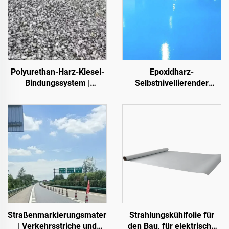
Polyurethan-Harz-Kiesel-
Epoxidharz-
Bindungssystem |
Selbstnivellierender
Hydroxypropyl-
Farbsandboden | Für
Polyurethan für
gewerbliche, industrielle
Landschaftsgestaltung
und hochwertige
und Dekoration
Wohnprojekte
Straßenmarkierungsmaterialien
Strahlungskühlfolie für
| Verkehrsstriche und
den Bau, für elektrische