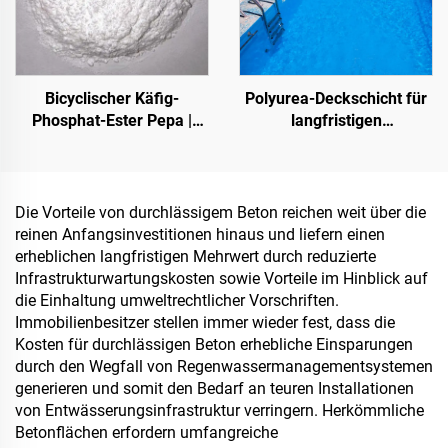
erforderlich sind
Bicyclischer Käfig-
Polyurea-Deckschicht für
Phosphat-Ester Pepa |
langfristigen
Karbonisierungsmittel für
Wasserschutz, z. B. für
Epoxidharz, PP-, EVA-
Schwimmbäder, Dächer
Materialien
und Badezimmer
Die Vorteile von durchlässigem Beton reichen weit über die
reinen Anfangsinvestitionen hinaus und liefern einen
erheblichen langfristigen Mehrwert durch reduzierte
Infrastrukturwartungskosten sowie Vorteile im Hinblick auf
die Einhaltung umweltrechtlicher Vorschriften.
Immobilienbesitzer stellen immer wieder fest, dass die
Kosten für durchlässigen Beton erhebliche Einsparungen
durch den Wegfall von Regenwassermanagementsystemen
generieren und somit den Bedarf an teuren Installationen
von Entwässerungsinfrastruktur verringern. Herkömmliche
Betonflächen erfordern umfangreiche