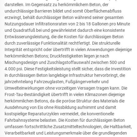
darstellen. Im Gegensatz zu herkömmlichem Beton, der
undurchlässige Barrieren bildet und somit Oberflächenabfluss
erzwingt, behält durchlässiger Beton während seiner gesamten
Nutzungsdauer Infiltrationsraten von 2 bis 18 Gallonen pro Minute
und Quadratfuß bei und gewährleistet dadurch eine konsistente
Entwässerungsleistung, die die Kosten für durchlässigen Beton
durch zuverlässige Funktionalität rechtfertigt. Die strukturelle
Integrität entspricht oder übertrifft in vielen Anwendungen diejenige
herkömmlichen Betons; Druckfestigkeiten liegen je nach
Mischungsdesign und Zuschlagstoffauswahl zwischen 500 und
4.000 psi. Diese Festigkeitsleistung stellt sicher, dass die Investition
in durchlässigen Beton langlebige Infrastruktur hervorbringt, die
jahrzehntelang Fahrzeuglasten, Fußgängerverkehr und
Umwelteinwirkungen ohne vorzeitigen Versagen tragen kann. Die
Frost-Tau-Beständigkeit übertrifft in vielen Klimazonen diejenige
herkömmlichen Betons, da die poröse Struktur des Materials die
Ausdehnung von Eis ohne Rissbildung aufnimmt und damit
kostspielige Reparaturzyklen vermeidet, die konventionelle
Fahrbahnsysteme belasten. Die Kosten für durchlässigen Beton
umfassen fortschrittliche Zusatzmitteltechnologien, die Haltbarkeit,
Verarbeitbarkeit und Leistungsmerkmale über die grundlegenden