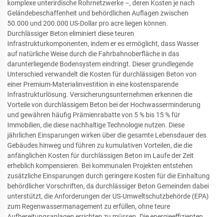
komplexe unterirdische Rohrnetzwerke –, deren Kosten je nach
Geländebeschaffenheit und behördlichen Auflagen zwischen
50.000 und 200.000 US-Dollar pro acre liegen können.
Durchlässiger Beton eliminiert diese teuren
Infrastrukturkomponenten, indem er es ermöglicht, dass Wasser
auf natürliche Weise durch die Fahrbahnoberfläche in das
darunterliegende Bodensystem eindringt. Dieser grundlegende
Unterschied verwandelt die Kosten für durchlässigen Beton von
einer Premium-Materialinvestition in eine kostensparende
Infrastrukturlösung. Versicherungsunternehmen erkennen die
Vorteile von durchlässigem Beton bei der Hochwasserminderung
und gewähren häufig Prämienrabatte von 5 % bis 15 % für
Immobilien, die diese nachhaltige Technologie nutzen. Diese
jährlichen Einsparungen wirken über die gesamte Lebensdauer des
Gebäudes hinweg und führen zu kumulativen Vorteilen, die die
anfänglichen Kosten für durchlässigen Beton im Laufe der Zeit
erheblich kompensieren. Bei kommunalen Projekten entstehen
zusätzliche Einsparungen durch geringere Kosten für die Einhaltung
behördlicher Vorschriften, da durchlässiger Beton Gemeinden dabei
unterstützt, die Anforderungen der US-Umweltschutzbehörde (EPA)
zum Regenwassermanagement zu erfüllen, ohne teure
Aufbereitungsanlagen errichten zu müssen. Die energieeffizienten