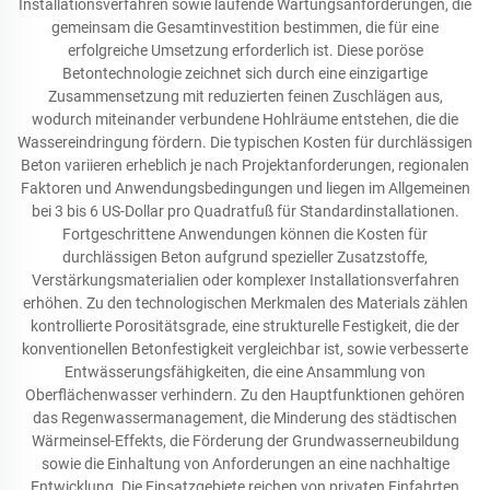
Installationsverfahren sowie laufende Wartungsanforderungen, die
gemeinsam die Gesamtinvestition bestimmen, die für eine
erfolgreiche Umsetzung erforderlich ist. Diese poröse
Betontechnologie zeichnet sich durch eine einzigartige
Zusammensetzung mit reduzierten feinen Zuschlägen aus,
wodurch miteinander verbundene Hohlräume entstehen, die die
Wassereindringung fördern. Die typischen Kosten für durchlässigen
Beton variieren erheblich je nach Projektanforderungen, regionalen
Faktoren und Anwendungsbedingungen und liegen im Allgemeinen
bei 3 bis 6 US-Dollar pro Quadratfuß für Standardinstallationen.
Fortgeschrittene Anwendungen können die Kosten für
durchlässigen Beton aufgrund spezieller Zusatzstoffe,
Verstärkungsmaterialien oder komplexer Installationsverfahren
erhöhen. Zu den technologischen Merkmalen des Materials zählen
kontrollierte Porositätsgrade, eine strukturelle Festigkeit, die der
konventionellen Betonfestigkeit vergleichbar ist, sowie verbesserte
Entwässerungsfähigkeiten, die eine Ansammlung von
Oberflächenwasser verhindern. Zu den Hauptfunktionen gehören
das Regenwassermanagement, die Minderung des städtischen
Wärmeinsel-Effekts, die Förderung der Grundwasserneubildung
sowie die Einhaltung von Anforderungen an eine nachhaltige
Entwicklung. Die Einsatzgebiete reichen von privaten Einfahrten