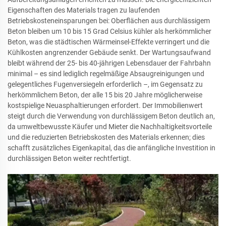
Eigenschaften des Materials tragen zu laufenden
Betriebskosteneinsparungen bei: Oberflächen aus durchlässigem
Beton bleiben um 10 bis 15 Grad Celsius kühler als herkömmlicher
Beton, was die städtischen Wärmeinsel-Effekte verringert und die
Kühlkosten angrenzender Gebäude senkt. Der Wartungsaufwand
bleibt während der 25- bis 40-jährigen Lebensdauer der Fahrbahn
minimal – es sind lediglich regelmäßige Absaugreinigungen und
gelegentliches Fugenversiegeln erforderlich –, im Gegensatz zu
herkömmlichem Beton, der alle 15 bis 20 Jahre möglicherweise
kostspielige Neuasphaltierungen erfordert. Der Immobilienwert
steigt durch die Verwendung von durchlässigem Beton deutlich an,
da umweltbewusste Käufer und Mieter die Nachhaltigkeitsvorteile
und die reduzierten Betriebskosten des Materials erkennen; dies
schafft zusätzliches Eigenkapital, das die anfängliche Investition in
durchlässigen Beton weiter rechtfertigt.