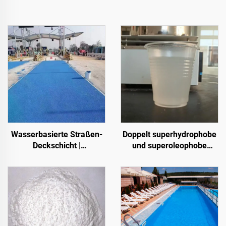
Wasserbasierte Straßen-
Doppelt superhydrophobe
Deckschicht |
und superoleophobe
Mehrsubstrat-
Deckschicht zur
Farbumschicht für innen-
Verwendung mit
und außenliegende
Strahlungskühlbeschichtung
Fahrbahnen
oder in anderen
Szenarien, bei denen
hydrophobe und
oleophobe Eigenschaften