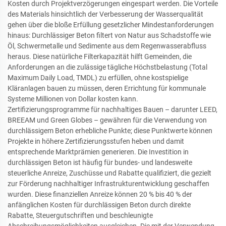
Kosten durch Projektverzögerungen eingespart werden. Die Vorteile
des Materials hinsichtlich der Verbesserung der Wasserqualität
gehen über die bloße Erfüllung gesetzlicher Mindestanforderungen
hinaus: Durchlässiger Beton filtert von Natur aus Schadstoffe wie
Öl, Schwermetalle und Sedimente aus dem Regenwasserabfluss
heraus. Diese natürliche Filterkapazität hilft Gemeinden, die
Anforderungen an die zulässige tägliche Höchstbelastung (Total
Maximum Daily Load, TMDL) zu erfüllen, ohne kostspielige
Kläranlagen bauen zu müssen, deren Errichtung für kommunale
Systeme Millionen von Dollar kosten kann.
Zertifizierungsprogramme für nachhaltiges Bauen – darunter LEED,
BREEAM und Green Globes – gewähren für die Verwendung von
durchlässigem Beton erhebliche Punkte; diese Punktwerte können
Projekte in höhere Zertifizierungsstufen heben und damit
entsprechende Marktprämien generieren. Die Investition in
durchlässigen Beton ist häufig für bundes- und landesweite
steuerliche Anreize, Zuschüsse und Rabatte qualifiziert, die gezielt
zur Förderung nachhaltiger Infrastrukturentwicklung geschaffen
wurden. Diese finanziellen Anreize können 20 % bis 40 % der
anfänglichen Kosten für durchlässigen Beton durch direkte
Rabatte, Steuergutschriften und beschleunigte
Abschreibungsmöglichkeiten ausgleichen. Die mit der Verwendung