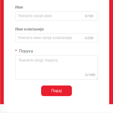
Име
0/100
Име компаније
0/200
Порука
0/1000
Подај