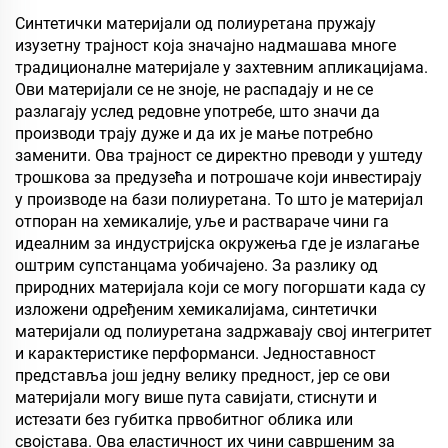
Синтетички материјали од полиуретана пружају
изузетну трајност која значајно надмашава многе
традиционалне материјале у захтевним апликацијама.
Ови материјали се не зноје, не распадају и не се
разлагају услед редовне употребе, што значи да
производи трају дуже и да их је мање потребно
заменити. Ова трајност се директно преводи у уштеду
трошкова за предузећа и потрошаче који инвестирају
у производе на бази полиуретана. То што је материјал
отпоран на хемикалије, уље и раствараче чини га
идеалним за индустријска окружења где је излагање
оштрим супстанцама уобичајено. За разлику од
природних материјала који се могу погоршати када су
изложени одређеним хемикалијама, синтетички
материјали од полиуретана задржавају свој интегритет
и карактеристике перформанси. Једноставност
представља још једну велику предност, јер се ови
материјали могу више пута савијати, стиснути и
истезати без губитка првобитног облика или
својстава. Ова еластичност их чини савршеним за