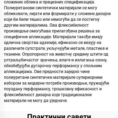
сложених облика и прецизних спецификација.
Полиуретанови синтетички материјали се могу
обликовати, лијати или формирати у сложене дизајне
који би били тешко или немогући да се постигну
другим материјалима. Ова флексибилност
производње омогућава прилагођена решења за
специфичне апликације. Материјали такође имају
одлична својства адхезије, ефикасно се везују на
различите супстрате, укључујући метале, пластике и
тканине. Опропорност на животну средину штити од
ултраљубичастог зрачења, влаге и излагања озону,
обезбеђујући дугорочну перформансу у спољним
апликацијама. Ове предности заједно чине
полиуретане синтетичке материјале супериорним
избором за модерне потребе производње, пружајући
поуздану перформансу, трошковну ефикасност и
флексибилност дизајна које традиционални
материјали не могу да уједначе.
Практични савети