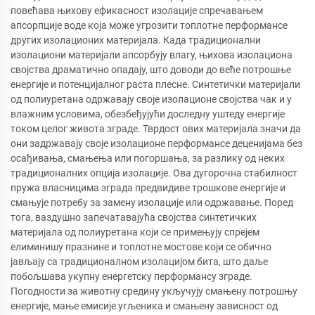
повећава њихову ефикасност изолације спречавањем
апсорпције воде која може угрозити топлотне перформансе
других изолационих материјала. Када традиционални
изолациони материјали апсорбују влагу, њихова изолациона
својства драматично опадају, што доводи до веће потрошње
енергије и потенцијалног раста плесне. Синтетички материјали
од полиуретана одржавају своје изолационе својства чак и у
влажним условима, обезбеђујући доследну уштеду енергије
током целог живота зграде. Тврдост ових материјала значи да
они задржавају своје изолационе перформансе деценијама без
осађивања, смањења или погоршања, за разлику од неких
традиционалних опција изолације. Ова дугорочна стабилност
пружа власницима зграда предвидиве трошкове енергије и
смањује потребу за замену изолације или одржавање. Поред
тога, ваздушно запечатавајућа својства синтетичких
материјала од полиуретана који се примењују спрејем
елиминишу празнине и топлотне мостове који се обично
јављају са традиционалном изолацијом бита, што даље
побољшава укупну енергетску перформансу зграде.
Погодности за животну средину укључују смањену потрошњу
енергије, мање емисије угљеника и смањену зависност од