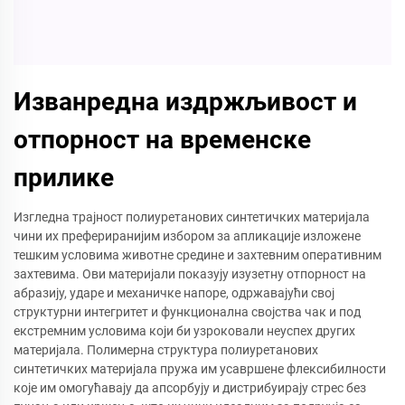
Изванредна издржљивост и
отпорност на временске
прилике
Изгледна трајност полиуретанових синтетичких материјала
чини их префериранијим избором за апликације изложене
тешким условима животне средине и захтевним оперативним
захтевима. Ови материјали показују изузетну отпорност на
абразију, ударе и механичке напоре, одржавајући свој
структурни интегритет и функционална својства чак и под
екстремним условима који би узроковали неуспех других
материјала. Полимерна структура полиуретанових
синтетичких материјала пружа им усавршене флексибилности
које им омогућавају да апсорбују и дистрибуирају стрес без