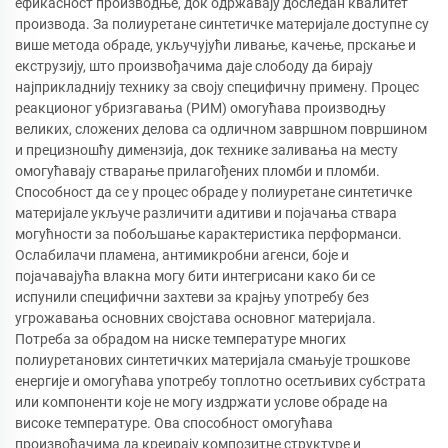
ефикасност производње, док одржавају доследан квалитет
производа. За полиуретане синтетичке материјале доступне су
више метода обраде, укључујући ливање, качење, прскање и
екструзију, што произвођачима даје слободу да бирају
најприкладнију технику за своју специфичну примену. Процес
реакционог убризгавања (РИМ) омогућава производњу
великих, сложених делова са одличном завршном површином
и прецизношћу димензија, док технике заливања на месту
омогућавају стварање прилагођених пломби и пломби.
Способност да се у процес обраде у полиуретане синтетичке
материјале укључе различити адитиви и појачања ствара
могућности за побољшање карактеристика перформанси.
Ослабилачи пламена, антимикробни агенси, боје и
појачавајућа влакна могу бити интегрисани како би се
испунили специфични захтеви за крајњу употребу без
угрожавања основних својстава основног материјала.
Потреба за обрадом на ниске температуре многих
полиуретанових синтетичких материјала смањује трошкове
енергије и омогућава употребу топлотно осетљивих субстрата
или компоненти које не могу издржати услове обраде на
високе температуре. Ова способност омогућава
произвођачима да креирају композитне структуре и