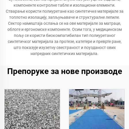
компоненте контролне табле и изолациони елементи.
Стварање користи полиуретане као синтетичке материјале за
топлотно изолацију, запљуњаваче и структуралне лепиле.
Сектор намештаја ослања се на ове материјале за матраце,
облоге и ергономске компоненте. Осим тога, у медицинском
пољу се користи биокомпатибилан тип полиуретаног
синтетичког материјала за протезе, катетере и преврте ране,
што показује изузетну свестраност и поузданост ових
напредних синтетичких материјала.
Препоруке за нове производе