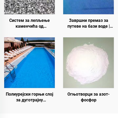
Систем за лепљење
Завршни премаз за
каменчића од
путеве на бази воде |
полиуретанске смоле |
Вишеслојни премаз за
Хидроксипропил
промену боје за
полиуретан за уређење и
унутрашње и спољашње
декорацију пејзажа
коловозе
Полиурејски горњи слој
Огњотворци за азот-
за дуготрајну
фосфор
хидроизолацију, као што
су базени, кровови и
купатила