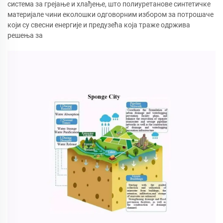
система за грејање и хлађење, што полиуретанове синтетичке
материјале чини еколошки одговорним избором за потрошаче
који су свесни енергије и предузећа која траже одржива
решења за