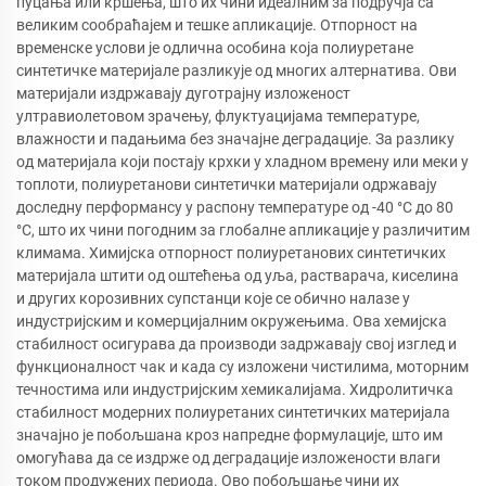
пуцања или кршења, што их чини идеалним за подручја са
великим сообраћајем и тешке апликације. Отпорност на
временске услови је одлична особина која полиуретане
синтетичке материјале разликује од многих алтернатива. Ови
материјали издржавају дуготрајну изложеност
ултравиолетовом зрачењу, флуктуацијама температуре,
влажности и падањима без значајне деградације. За разлику
од материјала који постају крхки у хладном времену или меки у
топлоти, полиуретанови синтетички материјали одржавају
доследну перформансу у распону температуре од -40 °C до 80
°C, што их чини погодним за глобалне апликације у различитим
климама. Химијска отпорност полиуретанових синтетичких
материјала штити од оштећења од уља, растварача, киселина
и других корозивних супстанци које се обично налазе у
индустријским и комерцијалним окружењима. Ова хемијска
стабилност осигурава да производи задржавају свој изглед и
функционалност чак и када су изложени чистилима, моторним
течностима или индустријским хемикалијама. Хидролитичка
стабилност модерних полиуретаних синтетичких материјала
значајно је побољшана кроз напредне формулације, што им
омогућава да се издрже од деградације изложености влаги
током продужених периода. Ово побољшање чини их