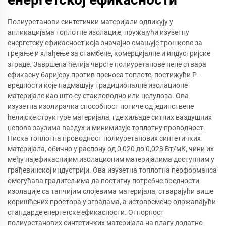
Полиуретанови синтетички материјали одликују у
апликацијама топлотне изолације, пружајући изузетну
енергетску ефикасност која значајно смањује трошкове за
грејање и хлађење за стамбене, комерцијалне и индустријске
зграде. Завршена ћелија чврсте полиуретанове пене ствара
ефикасну баријеру против преноса топлоте, постижући Р-
вредности које надмашују традиционалне изолационе
материјале као што су стакловодно или целулоза. Ова
изузетна изолирачка способност потиче од јединствене
ћелијске структуре материјала, где хиљаде ситних ваздушних
џепова заузима ваздух и минимизује топлотну проводност.
Ниска топлотна проводност полиуретанових синтетичких
материјала, обично у распону од 0,020 до 0,028 Вт/мК, чини их
међу најефикаснијим изолационим материјалима доступним у
грађевинској индустрији. Ова изузетна топлотна перформанса
омогућава градитељима да постигну потребне вредности
изолације са танчијим слојевима материјала, стварајући више
коришћених простора у зградама, а истовремено одржавајући
стандарде енергетске ефикасности. Отпорност
полиуретанових синтетичких материјала на влагу додатно