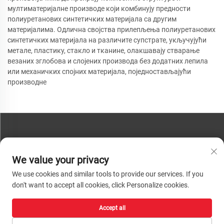
мултиматеријалне производе који комбинују предности
полиуретанових синтетичких материјала са другим
материјалима. Одлична својства прилепљења полиуретанових
синтетичких материјала на различите супстрате, укључујући
метале, пластику, стакло и тканине, олакшавају стварање
везаних зглобова и слојених производа без додатних лепила
или механичких спојних материјала, поједностављајући
производне
КОНТАКТИРАЈТЕ НАС
We value your privacy
Телефон:
+86-13793890209
We use cookies and similar tools to provide our services. If you
Телефон:
+86-13793890209
don't want to accept all cookies, click Personalize cookies.
Пошта:
[email protected]
Accept all
Ауторско право © 2026 Шандун Хуацхенг Хигх-Тецх Материал