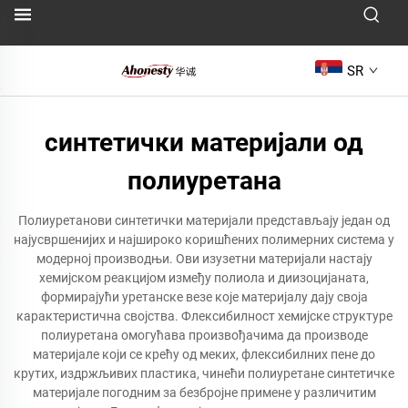
SR
синтетички материјали од
полиуретана
Полиуретанови синтетички материјали представљају један од
најусвршенијих и најшироко коришћених полимерних система у
модерној производњи. Ови изузетни материјали настају
хемијском реакцијом између полиола и диизоцијаната,
формирајући уретанске везе које материјалу дају своја
карактеристична својства. Флексибилност хемијске структуре
полиуретана омогућава произвођачима да производе
материјале који се крећу од меких, флексибилних пене до
крутих, издржљивих пластика, чинећи полиуретане синтетичке
материјале погодним за безбројне примене у различитим