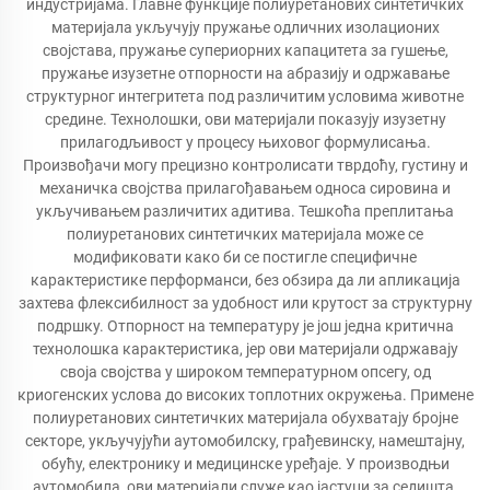
индустријама. Главне функције полиуретанових синтетичких
материјала укључују пружање одличних изолационих
својстава, пружање супериорних капацитета за гушење,
пружање изузетне отпорности на абразију и одржавање
структурног интегритета под различитим условима животне
средине. Технолошки, ови материјали показују изузетну
прилагодљивост у процесу њиховог формулисања.
Произвођачи могу прецизно контролисати тврдоћу, густину и
механичка својства прилагођавањем односа сировина и
укључивањем различитих адитива. Тешкоћа преплитања
полиуретанових синтетичких материјала може се
модификовати како би се постигле специфичне
карактеристике перформанси, без обзира да ли апликација
захтева флексибилност за удобност или крутост за структурну
подршку. Отпорност на температуру је још једна критична
технолошка карактеристика, јер ови материјали одржавају
своја својства у широком температурном опсегу, од
криогенских услова до високих топлотних окружења. Примене
полиуретанових синтетичких материјала обухватају бројне
секторе, укључујући аутомобилску, грађевинску, намештајну,
обућу, електронику и медицинске уређаје. У производњи
аутомобила, ови материјали служе као јастуци за седишта,