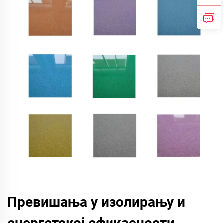
Превишања у изолирању и
енергетској ефикасности