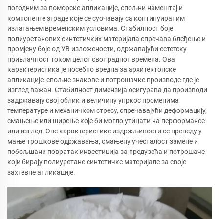
погодним за поморске апликације, спољни намештај и
компоненте зграде које се суочавају са континуираним
излагањем временским условима. Стабилност боје
полиуретанових синтетичких материјала спречава блеђење и
промјену боје од УВ изложености, одржавајући естетску
привлачност током целог свог радног времена. Ова
карактеристика је посебно вредна за архитектонске
апликације, спољне знакове и потрошачке производе где је
изглед важан. Стабилност димензија осигурава да производи
задржавају свој облик и величину упркос променима
температуре и механичком стресу, спречавајући деформацију,
смањење или ширење које би могло утицати на перформансе
или изглед. Ове карактеристике издржљивости се преведу у
мање трошкове одржавања, смањену учесталост замене и
побољшани повратак инвестиција за предузећа и потрошаче
који бирају полиуретане синтетичке материјале за своје
захтевне апликације.