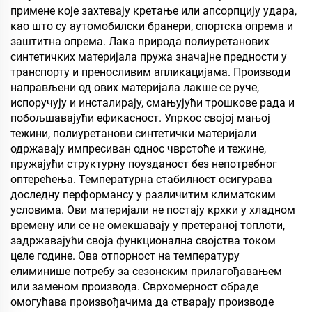
примене које захтевају кретање или апсорпцију удара,
као што су аутомобилски бранери, спортска опрема и
заштитна опрема. Лака природа полиуретанових
синтетичких материјала пружа значајне предности у
транспорту и преносливим апликацијама. Производи
направљени од ових материјала лакше се руче,
испоручују и инсталирају, смањујући трошкове рада и
побољшавајући ефикасност. Упркос својој мањој
тежини, полиуретанови синтетички материјали
одржавају импресиван однос чврстоће и тежине,
пружајући структурну поузданост без непотребног
оптерећења. Температурна стабилност осигурава
доследну перформансу у различитим климатским
условима. Ови материјали не постају крхки у хладном
времену или се не омекшавају у претераној топлоти,
задржавајући своја функционална својства током
целе године. Ова отпорност на температуру
елиминише потребу за сезонским прилагођавањем
или заменом производа. Сврхомерност обраде
омогућава произвођачима да стварају производе