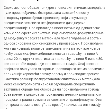
Сврхомерност обраде полиуретанових синтетичких материјала
нуди произвођачима без преседана флексибилност у
стварању прилагођених производа који испуњавају
специфичне захтеве за перформансе и дизајнерске
спецификације. Ова прилагодљивост потиче од јединствене
хемије полиуретаних система, која омогућава формулаторима
да модификују својства материјала прилагођавањем врста и
односа сировина који се користе у производњи. Произвођачи
могу да креирају полиуретане синтетичке материјале који се
крећу од меких, флексибилних пена са тврдошћу на ниво А
испод 20 до крутих пластика са тврдошћу на ниво Д изнад 80,
све користећи варијације исте основне хемије. Овај спектар
својстава омогућава стварање производа за веома различите
апликације користећи сличну опрему и производне процесе.
Кинетика реакције полиуретанових синтетичких материјала
може се контролисати како би одговарала специфичним
захтевима обраде, без обзира да ли произвођачима требају
брза времена циклуса за производњу великих количина или
продужена радна времена за сложене операције калупа. Ова
контрола времена омогућава прерађивачима да оптимизују