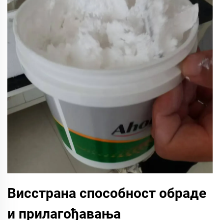
Висстрана способност обраде
и прилагођавања