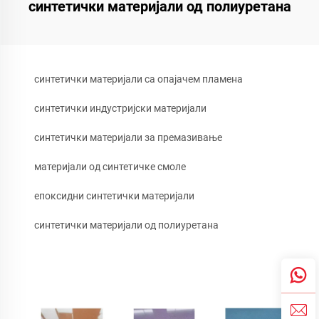
синтетички материјали од полиуретана
синтетички материјали са опајачем пламена
синтетички индустријски материјали
синтетички материјали за премазивање
материјали од синтетичке смоле
епоксидни синтетички материјали
синтетички материјали од полиуретана