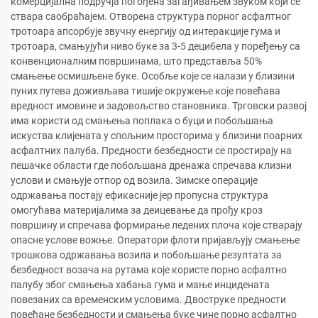
комерцијална подручја погођена загађивањем звуком који се
ствара саобраћајем. Отворена структура порног асфалтног
тротоара апсорбује звучну енергију од интеракције гума и
тротоара, смањујући ниво буке за 3-5 децибела у поређењу са
конвенционалним површинама, што представља 50%
смањење осмишљене буке. Особље које се налази у близини
пуних путева доживљава тишије окружење које повећава
вредност имовине и задовољство становника. Трговски развој
има користи од смањења поплака о буци и побољшања
искуства клијената у спољним просторима у близини поарних
асфалтних палуба. Предности безбедности се простирају на
пешачке области где побољшана дренажа спречава клизни
услови и смањује отпор од возила. Зимске операције
одржавања постају ефикасније јер пропусна структура
омогућава материјалима за деицевање да прођу кроз
површину и спречава формирање ледених плоча које стварају
опасне услове вожње. Оператори флоти пријављују смањење
трошкова одржавања возила и побољшање резултата за
безбедност возача на рутама које користе порно асфалтно
палубу због смањења хабања гума и мање инцидената
повезаних са временским условима. Двоструке предности
повећане безбедности и смањења буке чине порно асфалтно