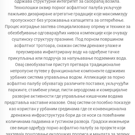
одржава структурни интегритет за саобраћај возила.
Технолошки оквир порног асфалтног палуба укључује
пажљиво дизајниране агрегатне градације које максимизују
пропускност без угрожавања капацитета за оптерећење.
Процес изградње захтева специјализовану опрему и технике за
обезбеђивање одговарајућих нивоа компекције који очувају
суштинску структуру празнине. Под порном површином
асфалтног тротоара, снажан систем дренаже улаже и
преусмерава инфилтрирану воду на одређене тачке
прикупљања или подручја за напуњавање подземних вода.
Овај свеобухватни приступ претвара традиционалне
непропусне путеве у функционалне компоненте одрживих
урбаних система управљања водом. Апликације за порно
асфалтно палубу обухватају различите поставке, укључујући
паркинге, стамбене улице, писти аеродрома и комерцијалне
развојне активности где управљање кишачким водама
представља наставне изазове. Овај систем се посебно показује
као користан у урбаним срединама где се конвенционална
дренажна инфраструктура бори да се носи са повећаним
количинама падавина и густином развоја. Градски инжењери
све више одређују порно асфалтно палубу за пројекте који
захтевају поштовање еколошких прописа и мандата за зелену