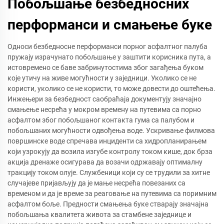
Побољшање безбедносних
перформанси и смањење буке
Односи безбедносне перформанси порног асфалтног палуба
пружају израчунато побољшање у заштити корисника пута, а
истовремено се баве забринутостима због загађења буком
које утичу на живе могућности у заједници. Уколико се не
користи, уколико се не користи, то може довести до оштећења.
Инжењери за безбедност саобраћаја документују значајно
смањење несрећа у мокром времену на путевима са порно
асфалтом због побољшаног контакта гума са палубом и
побољшаних могућности одвођења воде. Ускривање филмова
површинске воде спречава инциденти са хидропланирањем
који узрокују да возила изгубе контролу током кише, док брза
акција дренаже осигурава да возачи одржавају оптималну
тракцију током олује. Службеници који су се трудили за хитне
случајеве пријављују да је мање несрећа повезаних са
временом и да је време за реаговање на путевима са поримним
асфалтом боље. Предности смањења буке стварају значајна
побољшања квалитета живота за стамбене заједнице и