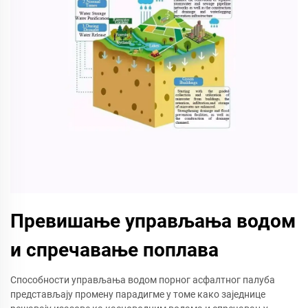
Превишање управљања водом
и спречавање поплава
Способности управљања водом порног асфалтног палуба
представљају промену парадигме у томе како заједнице