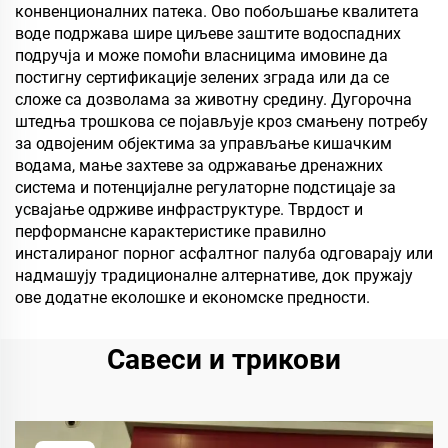
конвенционалних патека. Ово побољшање квалитета
воде подржава шире циљеве заштите водоспадних
подручја и може помоћи власницима имовине да
постигну сертификације зелених зграда или да се
сложе са дозволама за животну средину. Дугорочна
штедња трошкова се појављује кроз смањену потребу
за одвојеним објектима за управљање кишачким
водама, мање захтеве за одржавање дренажних
система и потенцијалне регулаторне подстицаје за
усвајање одрживе инфраструктуре. Тврдост и
перформансне карактеристике правилно
инсталираног порног асфалтног палуба одговарају или
надмашују традиционалне алтернативе, док пружају
ове додатне еколошке и економске предности.
Савеси и трикови