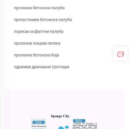
пролазна бетонска палуба
пропустљива бетонска палуба
порисан асфалтни палуба
пролазни покрив патека
пролазна бетонска боја
одрживи дренажни тротоари