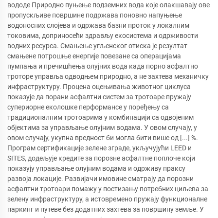
вододе Природно пуњење подземних вода које олакшавају ове
пропускљиве површине подржава поновно напуњење
водоносних слојева и одржава базни проток у локалним
токовима, доприносећи здрављу екосистема и одрживости
водних ресурса. Смањење угљенског отиска је резултат
смањене потрошње енергије повезане са операцијама
пумпања и пречишћења олујних вода када порно асфалтно
троторе управља одводњем природно, а не захтева механичку
инфраструктуру. Процена оцењивања животног циклуса
показује да порани асфалтни систем за тротоаре пружају
супериорне еколошке перформансе у поређењу са
традиционалним тротоарима у комбинацији са одвојеним
објектима за управљање олујним водама. У овом случају, у
овом случају, укупна вредност би могла бити више од [...] %.
Програм сертификације зелене зграде, укључујући LEED и
SITES, додељује кредите за порозне асфалтне поплоче који
показују управљање олујним водама и одрживу праксу
развоја локације. Развијачи имовине сматрају да порозни
асфалтни тротоари помажу у постизању потребних циљева за
зелену инфраструктуру, а истовремено пружају функционалне
паркинг и путеве без додатних захтева за површину земље. У