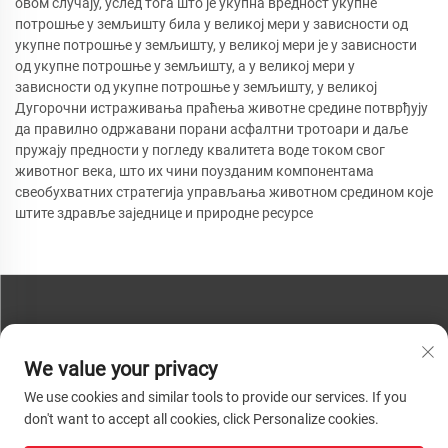
овом случају, услед тога што је укупна вредност укупне
потрошње у земљишту била у великој мери у зависности од
укупне потрошње у земљишту, у великој мери је у зависности
од укупне потрошње у земљишту, а у великој мери у
зависности од укупне потрошње у земљишту, у великој
Дугорочни истраживања праћења животне средине потврђују
да правилно одржавани порани асфалтни тротоари и даље
пружају предности у погледу квалитета воде током свог
животног века, што их чини поузданим компонентама
свеобухватних стратегија управљања животном средином које
штите здравље заједнице и природне ресурсе
КОНТАКТИРАЈТЕ НАС
We value your privacy
Телефон:
+86-13793890209
We use cookies and similar tools to provide our services. If you
Телефон:
+86-13793890209
don't want to accept all cookies, click Personalize cookies.
Пошта:
[email protected]