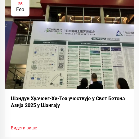
25
Feb
Шандун Хуаченг-Хи-Тех учествује у Свет Бетона
Азија 2025 у Шангају
Видети више