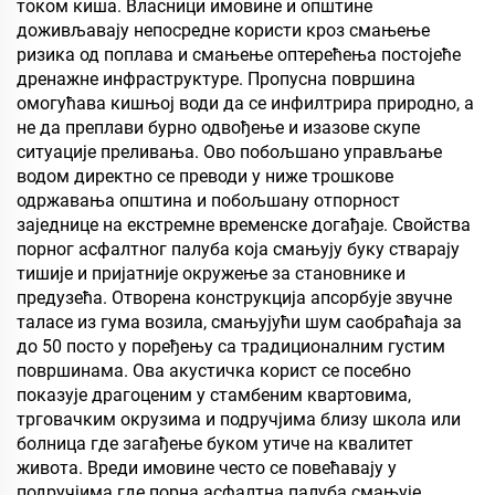
собу, састанак и
плочу, фалеран
током киша. Власници имовине и општине
учионицу, КТВ, по
партикулски плочу итд.
доживљавају непосредне користи кроз смањење
ризика од поплава и смањење оптерећења постојеће
дренажне инфраструктуре. Пропусна површина
омогућава кишњој води да се инфилтрира природно, а
не да преплави бурно одвођење и изазове скупе
ситуације преливања. Ово побољшано управљање
водом директно се преводи у ниже трошкове
одржавања општина и побољшану отпорност
заједнице на екстремне временске догађаје. Свойства
порног асфалтног палуба која смањују буку стварају
тишије и пријатније окружење за становнике и
предузећа. Отворена конструкција апсорбује звучне
таласе из гума возила, смањујући шум саобраћаја за
до 50 посто у поређењу са традиционалним густим
површинама. Ова акустичка корист се посебно
показује драгоценим у стамбеним квартовима,
трговачким окрузима и подручјима близу школа или
болница где загађење буком утиче на квалитет
живота. Вреди имовине често се повећавају у
подручјима где порна асфалтна палуба смањује