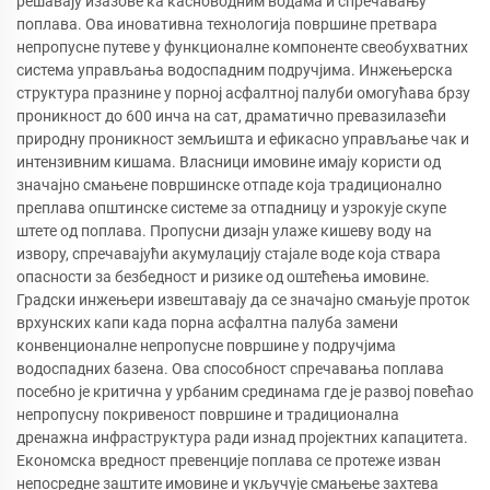
решавају изазове ка касноводним водама и спречавању
поплава. Ова иновативна технологија површине претвара
непропусне путеве у функционалне компоненте свеобухватних
система управљања водоспадним подручјима. Инжењерска
структура празнине у порној асфалтној палуби омогућава брзу
проникност до 600 инча на сат, драматично превазилазећи
природну проникност земљишта и ефикасно управљање чак и
интензивним кишама. Власници имовине имају користи од
значајно смањене површинске отпаде која традиционално
преплава општинске системе за отпадницу и узрокује скупе
штете од поплава. Пропусни дизајн улаже кишеву воду на
извору, спречавајући акумулацију стајале воде која ствара
опасности за безбедност и ризике од оштећења имовине.
Градски инжењери извештавају да се значајно смањује проток
врхунских капи када порна асфалтна палуба замени
конвенционалне непропусне површине у подручјима
водоспадних базена. Ова способност спречавања поплава
посебно је критична у урбаним срединама где је развој повећао
непропусну покривеност површине и традиционална
дренажна инфраструктура ради изнад пројектних капацитета.
Економска вредност превенције поплава се протеже изван
непосредне заштите имовине и укључује смањење захтева