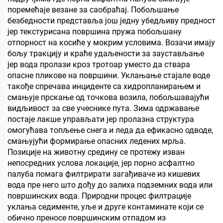
поремећаје везане за саобраћај. Побољшање
безбедности представља још једну убедљиву предност
јер текстурисана површина пружа побољшану
отпорност на косиће у мокрим условима. Возачи имају
бољу тракцију и краће удаљености за заустављање
јер вода пролази кроз тротоар уместо да ствара
опасне пликове на површини. Уклањање стајале воде
такође спречава инциденте са хидропланирањем и
смањује прскање од точкова возила, побољшавајући
видљивост за све учеснике пута. Зима одржавање
постаје лакше управљати јер пролазна структура
омогућава топљење снега и леда да ефикасно одводе,
смањујући формирање опасних ледених мрља.
Позиције на животну средину се протежу изван
непосредних услова локације, јер порно асфалтно
палуба помага филтрирати загађиваче из кишевих
вода пре него што дођу до залиха подземних вода или
површинских вода. Природни процес филтрације
уклања седименте, уље и друге контаминате који се
обично преносе површинским отпадом из