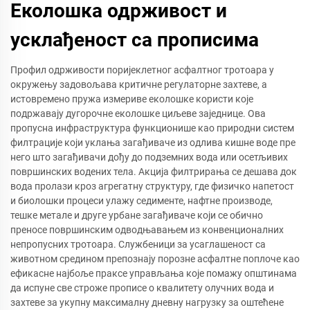
Еколошка одрживост и
усклађеност са прописима
Профил одрживости поријеклетног асфалтног тротоара у
окружењу задовољава критичне регулаторне захтеве, а
истовремено пружа измериве еколошке користи које
подржавају дугорочне еколошке циљеве заједнице. Ова
пропусна инфраструктура функционише као природни систем
филтрације који уклања загађиваче из одлива кишне воде пре
него што загађивачи дођу до подземних вода или осетљивих
површинских водених тела. Акција филтрирања се дешава док
вода пролази кроз агрегатну структуру, где физичко напетост
и биолошки процеси улажу седименте, нафтне производе,
тешке метале и друге урбане загађиваче који се обично
преносе површинским одводњавањем из конвенционалних
непропусних тротоара. Службеници за усаглашеност са
животном средином препознају порозне асфалтне поплоче као
ефикасне најбоље праксе управљања које помажу општинама
да испуне све строже прописе о квалитету олучних вода и
захтеве за укупну максималну дневну нагрузку за оштећене