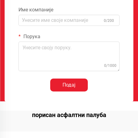
Име компаније
0/200
Порука
0/1000
Подај
порисан асфалтни палуба