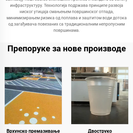
инфраструктуру. Технологија подржава принципе развоја
ниског утицаја смањењем површинског отпада,
минимизирањем ризика од поплава и заштитом води дотока
од загађивача повезаних са традиционалним непропусним
површинама.
Препоруке за нове производе
Врхунско премазивање
Двоструко