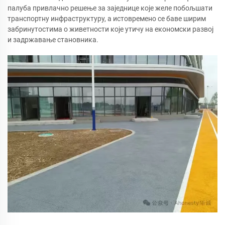
палуба привлачно решење за заједнице које желе побољшати
транспортну инфраструктуру, а истовремено се баве ширим
забринутостима о живетности које утичу на економски развој
и задржавање становника.