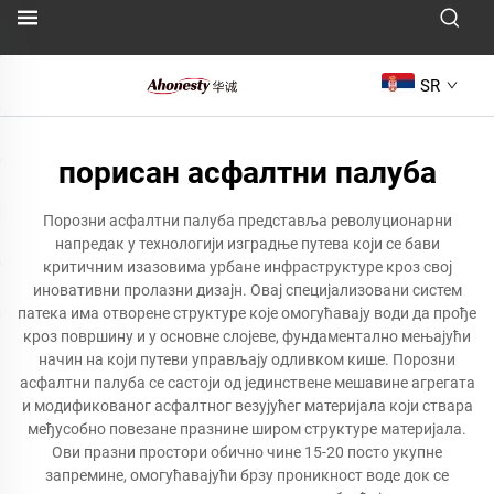
SR
порисан асфалтни палуба
Порозни асфалтни палуба представља револуционарни
напредак у технологији изградње путева који се бави
критичним изазовима урбане инфраструктуре кроз свој
иновативни пролазни дизајн. Овај специјализовани систем
патека има отворене структуре које омогућавају води да прође
кроз површину и у основне слојеве, фундаментално мењајући
начин на који путеви управљају одливком кише. Порозни
асфалтни палуба се састоји од јединствене мешавине агрегата
и модификованог асфалтног везујућег материјала који ствара
међусобно повезане празнине широм структуре материјала.
Ови празни простори обично чине 15-20 посто укупне
запремине, омогућавајући брзу проникност воде док се