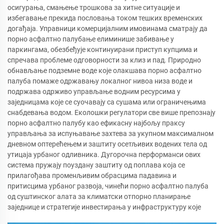
осигурања, смањење трошкова за хитне ситуације и
избегавање прекида пословања током тешких временских
догађаја. Управници комерцијалним имовинама сматрају да
порно асфалтно палубање елиминише забивање у
паркингама, обезбеђује континуирани приступ купцима и
спречава проблеме одговорности за клиз и пад. Природно
обнављање подземне воде које олакшава порно асфалтно
палуба помаже одржавању локалног нивоа низа воде и
подржава одрживо управљање водним ресурсима у
заједницама које се суочавају са сушама или ограничењима
снабдевања водом. Еколошки регулатори све више препознају
порно асфалтно палубу као ефикасну најбољу праксу
управљања за испуњавање захтева за укупном максималном
дневном оптерећењем и заштиту осетљивих водених тела од
утицаја урбаног одливника. Дугорочна перформанси ових
система пружају поуздану заштиту од поплава која се
прилагођава променљивим обрасцима падавина и
притисцима урбаног развоја, чинећи порно асфалтно палуба
од суштинског алата за климатски отпорно планирање
заједнице и стратегије инвестирања у инфраструктуру које