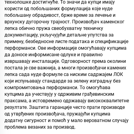
технолошке достигнуће. То значи да купци имају
користи од побољшаних формулација које нуде
побољшану обрадивост, брже време за лечење и
врхунску дугорочну трајност. Произвођач каменског
лепка обично пружа свеобухватну техничку
документацију, укључујући детаљне упутства за
примену, безбедносне листе података и спецификације
перформанси. Ове информације омогућавају купцима
да доносе информисане одлуке и правилно
извршавају инсталације. Одговорност према околини
постала је све важнија, а многи произвођачи камених
лепка сада нуде формуле са ниским садржајем ЛОК
који испуњавају стандарде за зелену изградњу без
компромитовања перформанси. То омогућава
купцима да учествују у одрживим грађевинским
праксама, а истовремено одржавају висококвалитетне
резултате. Заштита гаранције често прати производе
од утврђених произвођача, пружајући купцима
додатну сигурност и помоћ у мало вероватном случају
проблема везаних за производ.