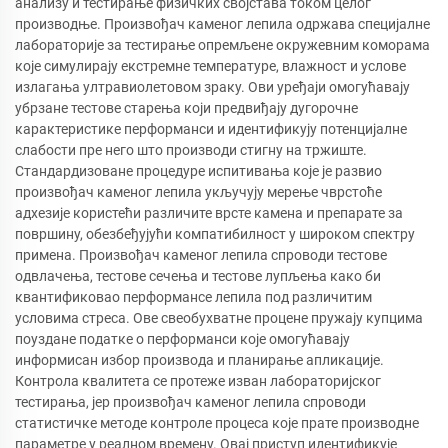
анализу и тестирање физичких својстава током целог
производње. Произвођач каменог лепила одржава специјалне
лабораторије за тестирање опремљене окружевним коморама
које симулирају екстремне температуре, влажност и услове
излагања ултравиолетовом зраку. Ови уређаји омогућавају
убрзане тестове старења који предвиђају дугорочне
карактеристике перформанси и идентификују потенцијалне
слабости пре него што производи стигну на тржиште.
Стандардизоване процедуре испитивања које је развио
произвођач каменог лепила укључују мерење чврстоће
адхезије користећи различите врсте камена и препарате за
површину, обезбеђујући компатибилност у широком спектру
примена. Произвођач каменог лепила спроводи тестове
одвлачења, тестове сечења и тестове лупљења како би
квантификовао перформансе лепила под различитим
условима стреса. Ове свеобухватне процене пружају купцима
поуздане податке о перформанси које омогућавају
информисан избор производа и планирање апликације.
Контрола квалитета се протеже изван лабораторијског
тестирања, јер произвођач каменог лепила спроводи
статистичке методе контроле процеса које прате производне
параметре у реалном времену. Овај приступ идентификује