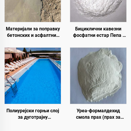
Материјали за поправку
Бициклични кавезни
бетонских и асфалтних
фосфатни естар Пепа |
путева | Санација
Средство за
оштећења коловоза и
карбонизацију
реновирање површина
епоксидне смоле, ПП,
ЕВА материјала
Полиурејски горњи слој
Уреа-формалдехид
за дуготрајну
смола прах (прах за
хидроизолацију, као што
лепило од дрвета/прилеп
су базени, кровови и
за прах) који се користи