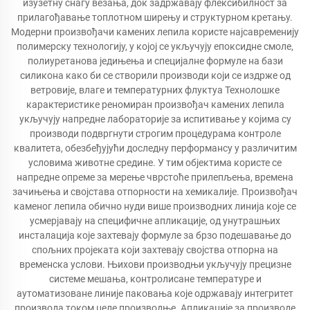
изузетну снагу везања, док задржавају флексибилност за
прилагођавање топлотном ширењу и структурном кретању.
Модерни произвођачи камених лепила користе најсавременију
полимерску технологију, у којој се укључују епоксидне смоле,
полиуретанова једињења и специјалне формуле на бази
силикона како би се створили производи који се издрже од
ветровије, влаге и температурних флуктуа Технолошке
карактеристике реномиран произвођач камених лепила
укључују напредне лабораторије за испитивање у којима су
производи подвргнути строгим процедурама контроле
квалитета, обезбеђујући доследну перформансу у различитим
условима животне средине. У тим објектима користе се
напредне опреме за мерење чврстоће прилепљења, времена
зачињења и својстава отпорности на хемикалије. Произвођач
каменог лепила обично нуди више производних линија које се
усмерјавају на специфичне апликације, од унутрашњих
инсталација које захтевају формуле за брзо подешавање до
спољних пројеката који захтевају својства отпорна на
временска услови. Њихови производњи укључују прецизне
системе мешања, контролисане температуре и
аутоматизоване линије паковања које одржавају интегритет
производа током целе производње. Апликације за производе