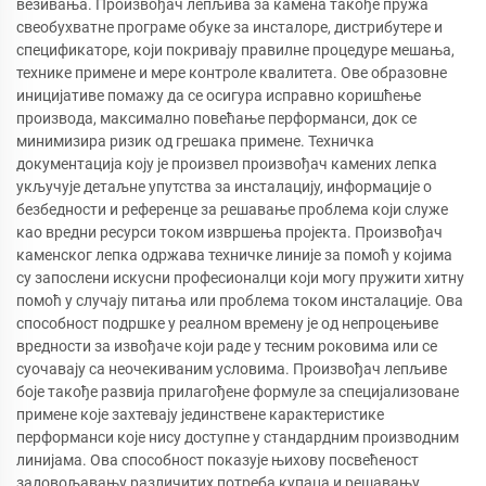
везивања. Произвођач лепљива за камена такође пружа
свеобухватне програме обуке за инсталоре, дистрибутере и
спецификаторе, који покривају правилне процедуре мешања,
технике примене и мере контроле квалитета. Ове образовне
иницијативе помажу да се осигура исправно коришћење
производа, максимално повећање перформанси, док се
минимизира ризик од грешака примене. Техничка
документација коју је произвел произвођач камених лепка
укључује детаљне упутства за инсталацију, информације о
безбедности и референце за решавање проблема који служе
као вредни ресурси током извршења пројекта. Произвођач
каменског лепка одржава техничке линије за помоћ у којима
су запослени искусни професионалци који могу пружити хитну
помоћ у случају питања или проблема током инсталације. Ова
способност подршке у реалном времену је од непроцењиве
вредности за извођаче који раде у тесним роковима или се
суочавају са неочекиваним условима. Произвођач лепљиве
боје такође развија прилагођене формуле за специјализоване
примене које захтевају јединствене карактеристике
перформанси које нису доступне у стандардним производним
линијама. Ова способност показује њихову посвећеност
задовољавању различитих потреба купаца и решавању