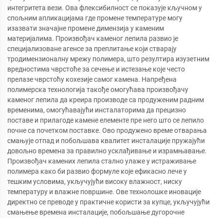
интегритета вези. Ова флексибилност се показује кључном у
спољним апликацијама где промене температуре могу
изазвати значајне промене димензија у каменим
материјалима. Произвођач каменог лепила развио је
специјализоване агенсе за преплитање који стварају
тродимензионалну мрежу полимера, што резултира изузетним
вредностима чврстоће за сечење и истезање које често
прелазе чврстоћу кохезије самог камена. Напређена
полимерска технологија такође омогућава произвођачу
каменог лепила да креира производе са продуженим радним
временима, омогућавајући инсталаторима да прецизно
поставе и прилагоде камене елементе пре него што се лепило
почне са почетком поставке. Ово продужено време отварања
смањује отпад и побољшава квалитет инсталације пружајући
довољно времена за правилно усклађивање и израмњавање.
Произвођач камених лепила стално улаже у истраживање
полимера како би развио формуле које ефикасно лече у
тешким условима, укључујући високу влажност, ниску
температуру и влажне површине. Ове технолошке иновације
директно се преводе у практичне користи за купце, укључујући
смањење времена инсталације, побољшање дугорочне