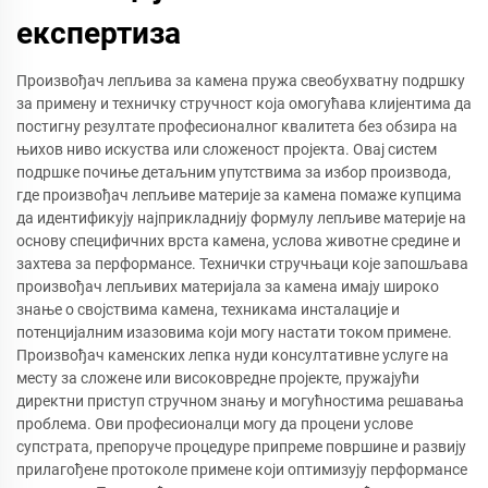
експертиза
Произвођач лепљива за камена пружа свеобухватну подршку
за примену и техничку стручност која омогућава клијентима да
постигну резултате професионалног квалитета без обзира на
њихов ниво искуства или сложеност пројекта. Овај систем
подршке почиње детаљним упутствима за избор производа,
где произвођач лепљиве материје за камена помаже купцима
да идентификују најприкладнију формулу лепљиве материје на
основу специфичних врста камена, услова животне средине и
захтева за перформансе. Технички стручњаци које запошљава
произвођач лепљивих материјала за камена имају широко
знање о својствима камена, техникама инсталације и
потенцијалним изазовима који могу настати током примене.
Произвођач каменских лепка нуди консултативне услуге на
месту за сложене или високовредне пројекте, пружајући
директни приступ стручном знању и могућностима решавања
проблема. Ови професионалци могу да процени услове
супстрата, препоруче процедуре припреме површине и развију
прилагођене протоколе примене који оптимизују перформансе