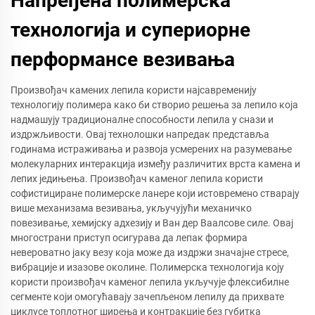
Напређена полимерска
технологија и супериорне
перформансе везивања
Произвођач камених лепила користи најсавременију
технологију полимера како би створио решења за лепило која
надмашују традиционалне способности лепила у снази и
издржљивости. Овај технолошки напредак представља
годинама истраживања и развоја усмерених на разумевање
молекуларних интеракција између различитих врста камена и
лепих једињења. Произвођач каменог лепила користи
софистициране полимерске ланере који истовремено стварају
више механизама везивања, укључујући механичко
повезивање, хемијску адхезију и Ван дер Ваалсове силе. Овај
многострани приступ осигурава да лепак формира
невероватно јаку везу која може да издржи значајне стресе,
вибрације и изазове околине. Полимерска технологија коју
користи произвођач каменог лепила укључује флексибилне
сегменте који омогућавају зачепљеном лепилу да прихвате
циклусе топлотног ширења и контракције без губитка