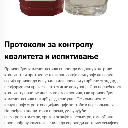
Протоколи за контролу
квалитета и испитивање
Произвођач каменог лепила спроводи исцрпну контролу
квалитета и протоколе тестирања који осигурају да свака
серија производа испуњава или прелази утврђене стандарде
перформанси пре него што стигне до купаца. Ова посвећеност
квалитету почиње инспекцијом сировина, где произвођач
каменог лепила потврђује да све улазеће компоненте
испуњавају строге спецификације чистоће и перформанси.
Напређена аналитичка опрема, укључујући
спектрофотометри, хроматографи и реометри, омогућава
произвођачу каменог лепила да спроводи детаљну хемијску