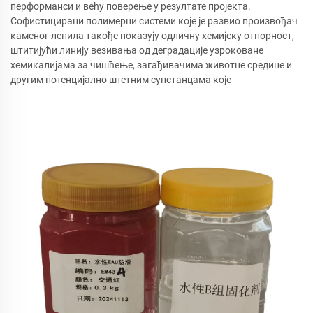
перформанси и већу поверење у резултате пројекта.
Софистицирани полимерни системи које је развио произвођач
каменог лепила такође показују одличну хемијску отпорност,
штитијући линију везивања од деградације узроковане
хемикалијама за чишћење, загађивачима животне средине и
другим потенцијално штетним супстанцама које