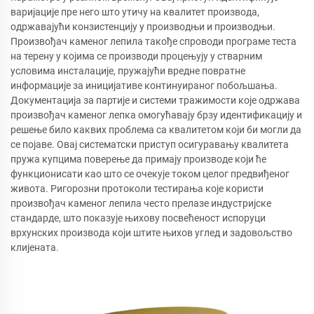
варијације пре него што утичу на квалитет производа,
одржавајући конзистенцију у производњи и производњи.
Произвођач каменог лепила такође спроводи програме теста
на терену у којима се производи процењују у стварним
условима инсталације, пружајући вредне повратне
информације за иницијативе континуираног побољшања.
Документација за партије и системи тражимости које одржава
произвођач каменог лепка омогућавају брзу идентификацију и
решење било каквих проблема са квалитетом који би могли да
се појаве. Овај систематски приступ осигуравању квалитета
пружа купцима поверење да примају производе који ће
функционисати као што се очекује током целог предвиђеног
живота. Ригорозни протоколи тестирања које користи
произвођач каменог лепила често прелазе индустријске
стандарде, што показује њихову посвећеност испоруци
врхунских производа који штите њихов углед и задовољство
клијената.