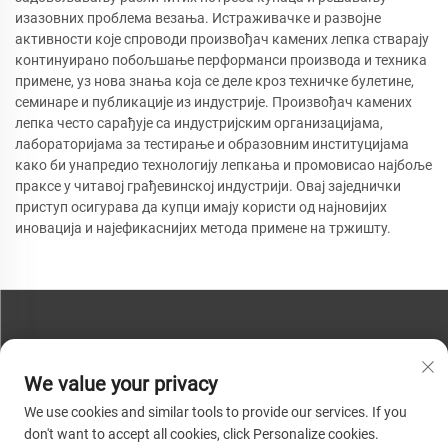
изазовних проблема везања. Истраживачке и развојне
активности које спроводи произвођач камених лепка стварају
континуирано побољшање перформанси производа и техника
примене, уз нова знања која се деле кроз техничке булетине,
семинаре и публикације из индустрије. Произвођач камених
лепка често сарађује са индустријским организацијама,
лабораторијама за тестирање и образовним институцијама
како би унапредио технологију лепкања и промовисао најбоље
праксе у читавој грађевинској индустрији. Овај заједнички
приступ осигурава да купци имају користи од најновијих
иновација и најефикаснијих метода примене на тржишту.
КОНТАКТИРАЈТЕ НАС
We value your privacy
Телефон:
+86-13793890209
We use cookies and similar tools to provide our services. If you
Телефон:
+86-13793890209
don't want to accept all cookies, click Personalize cookies.