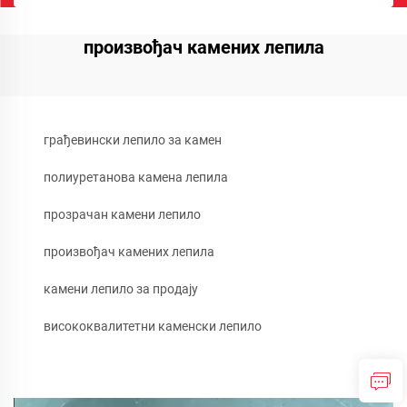
произвођач камених лепила
грађевински лепило за камен
полиуретанова камена лепила
прозрачан камени лепило
произвођач камених лепила
камени лепило за продају
висококвалитетни каменски лепило