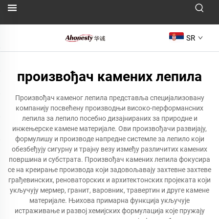
SR
произвођач камених лепила
Произвођач каменог лепила представља специјализовану
компанију посвећену производњи високо-перформансних
лепила за лепило посебно дизајнираних за природне и
инжењерске камене материјале. Ови произвођачи развијају,
формулишу и производе напредне системле за лепило који
обезбеђују сигурну и трајну везу између различитих камених
површина и субстрата. Произвођач камених лепила фокусира
се на креирање производа који задовољавају захтевне захтеве
грађевинских, реноваторских и архитектонских пројеката који
укључују мермер, гранит, варовник, травертин и друге камене
материјале. Њихова примарна функција укључује
истраживање и развој хемијских формулација које пружају