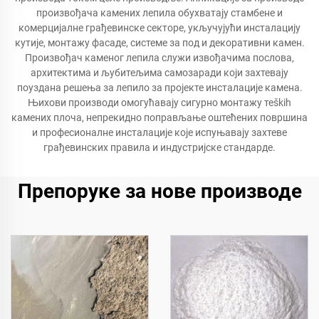
произвођача камених лепила обухватају стамбене и
комерцијалне грађевинске секторе, укључујући инсталацију
кутије, монтажу фасаде, системе за под и декоративни камен.
Произвођач каменог лепила служи извођачима послова,
архитектима и љубитељима самозаради који захтевају
поуздана решења за лепило за пројекте инсталације камена.
Њихови производи омогућавају сигурно монтажу теških
камених плоча, непрекидно поправљање оштећених површина
и професионалне инсталације које испуњавају захтеве
грађевинских правила и индустријске стандарде.
Препоруке за нове производе