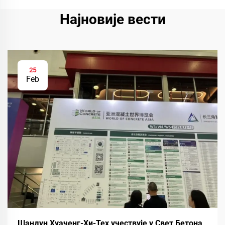
Најновије вести
25
Feb
Шандун Хуаченг-Хи-Тех учествује у Свет Бетона