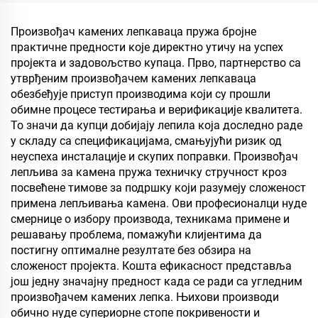
купатила
у производњи вештачких
плоча, укључујући
Произвођач камених лепкаваца пружа бројне
вишеслојни фалекар,
практичне предности које директно утичу на успех
фини дрвени панел, еко-
пројекта и задовољство купаца. Прво, партнерство са
плочу, фалеран
утврђеним произвођачем камених лепкаваца
партикулски плочу итд.
обезбеђује приступ производима који су прошли
обимне процесе тестирања и верификације квалитета.
То значи да купци добијају лепила која доследно раде
у складу са спецификацијама, смањујући ризик од
неуспеха инсталације и скупих поправки. Произвођач
лепљива за камена пружа техничку стручност кроз
посвећене тимове за подршку који разумеју сложеност
примена лепљивања камена. Ови професионалци нуде
смернице о избору производа, техникама примене и
решавању проблема, помажући клијентима да
постигну оптималне резултате без обзира на
сложеност пројекта. Кошта ефикасност представља
још једну значајну предност када се ради са угледним
произвођачем камених лепка. Њихови производи
обично нуде супериорне стопе покривености и