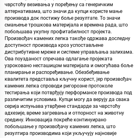
чврстоћу везивања у поређењу са генеричким
алтернативама, што значи да купци користе мање
производа док постижу боље резултате. То значи
смањење трошкова материјала и времена рада, што
побољшава укупну профитабилност пројекта.
Произвођач камених лепка такође одржава доследну
доступност производа кроз успостављене
дистрибутивне мреже и системе управљања залихама.
Ова поузданост спречава одлагање пројеката
узроковано несташицом материјала и омогућава боље
планирање и распоређивање. Обезбеђивање
квалитета представља кључну корист, јер произвођач
камених лепка спроводи ригорозне протоколе
тестирања који потврђују перформансе производа под
различитим условима. Купци могу да верују да свака
серија испуњава утврђене стандарде за чврстоћу
адхезије, време загревања и отпорност на животну
средину. Инновација покреће континуирано
побољшање у произвођачу камених лепка, што
резултира производима који укључују најновије