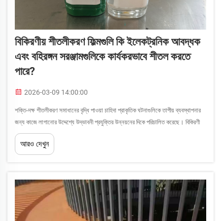
বিকিরণীয় শীতলীকরণ ফিল্মগুলি কি ইলেকট্রনিক আবদ্ধক
এবং বহিরঙ্গন সরঞ্জামগুলিকে কার্যকরভাবে শীতল করতে
পারে?
2026-03-09 14:00:00
শক্তি-দক্ষ শীতলীকরণ সমাধানের বৃদ্ধি পাওয়া চাহিদা প্রাকৃতিক ঘটনাগুলিকে তাপীয় ব্যবস্থাপনার
জন্য কাজে লাগানোর উদ্দেশ্যে উদ্ভাবনী প্রযুক্তির উন্নয়নের দিকে পরিচালিত করেছে। বিকিরণী
শীতলীকরণ ফিল্মগুলি নিষ্ক্রিয় শীতলীকরণ প্রযুক্তিতে একটি ভাঙ্গন-সৃষ্টিকারী অগ্রগতি, যা
আরও দেখুন
উল্লেখযোগ্য...