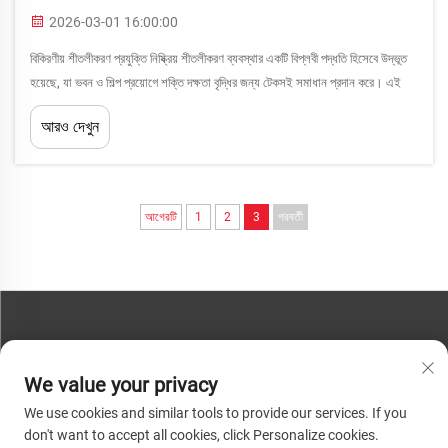
2026-03-01 16:00:00
বিকিরণীয় শীতলীকরণ প্রযুক্তি নিষ্ক্রিয় শীতলীকরণ ব্যবস্থার একটি বিপ্লবী পদ্ধতি হিসেবে উদ্ভূত
হয়েছে, যা ভবন ও শিল্প প্রয়োগে শক্তি দক্ষতা বৃদ্ধির জন্য টেকসই সমাধান প্রদান করে। এই
প্রযুক্তির কার্যকারিতা মূলত প্রধানত...
আরও দেখুন
আগেরটি
1
2
3
পরবর্তী
যোগাযোগ করুন
We value your privacy
ফোন:
+86-13793890209
We use cookies and similar tools to provide our services. If you
টেল:
+86-13793890209
don't want to accept all cookies, click Personalize cookies.