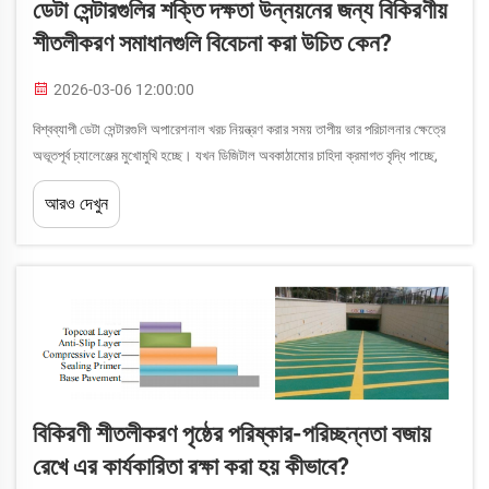
ডেটা সেন্টারগুলির শক্তি দক্ষতা উন্নয়নের জন্য বিকিরণীয়
শীতলীকরণ সমাধানগুলি বিবেচনা করা উচিত কেন?
2026-03-06 12:00:00
বিশ্বব্যাপী ডেটা সেন্টারগুলি অপারেশনাল খরচ নিয়ন্ত্রণ করার সময় তাপীয় ভার পরিচালনার ক্ষেত্রে
অভূতপূর্ব চ্যালেঞ্জের মুখোমুখি হচ্ছে। যখন ডিজিটাল অবকাঠামোর চাহিদা ক্রমাগত বৃদ্ধি পাচ্ছে,
তখন সুবিধা ব্যবস্থাপকরা ক্রমবর্ধমানভাবে উদ্ভাবনী তাপীয় ব্যবস্থাপনার দিকে ঝুঁকছেন...
আরও দেখুন
বিকিরণী শীতলীকরণ পৃষ্ঠের পরিষ্কার-পরিচ্ছন্নতা বজায়
রেখে এর কার্যকারিতা রক্ষা করা হয় কীভাবে?