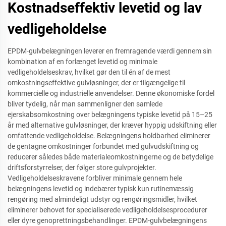
Kostnadseffektiv levetid og lav
vedligeholdelse
EPDM-gulvbelægningen leverer en fremragende værdi gennem sin
kombination af en forlænget levetid og minimale
vedligeholdelseskrav, hvilket gør den til én af de mest
omkostningseffektive gulvløsninger, der er tilgængelige til
kommercielle og industrielle anvendelser. Denne økonomiske fordel
bliver tydelig, når man sammenligner den samlede
ejerskabsomkostning over belægningens typiske levetid på 15–25
år med alternative gulvløsninger, der kræver hyppig udskiftning eller
omfattende vedligeholdelse. Belægningens holdbarhed eliminerer
de gentagne omkostninger forbundet med gulvudskiftning og
reducerer således både materialeomkostningerne og de betydelige
driftsforstyrrelser, der følger store gulvprojekter.
Vedligeholdelseskravene forbliver minimale gennem hele
belægningens levetid og indebærer typisk kun rutinemæssig
rengøring med almindeligt udstyr og rengøringsmidler, hvilket
eliminerer behovet for specialiserede vedligeholdelsesprocedurer
eller dyre genoprettningsbehandlinger. EPDM-gulvbelægningens