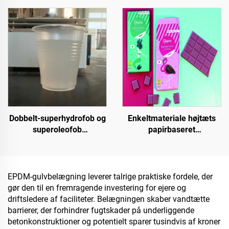
og high-end-private
indendørs og udendørs
projekter
belægninger
Dobbelt-superhydrofob og
Enkeltmateriale højtæts
superoleofob
papirbaseret
topbelægning til brug
grundmateriale til
sammen med
emballageløsninger til
strålingsafkølingsbelægninger
produkter såsom te, kaffe,
eller i andre scenarier,
nødder, chokolade,
EPDM-gulvbelægning leverer talrige praktiske fordele, der
hvor hydrofobe og
bagværk og krydderier
gør den til en fremragende investering for ejere og
oleofobe egenskaber
driftsledere af faciliteter. Belægningen skaber vandtætte
kræves
barrierer, der forhindrer fugtskader på underliggende
betonkonstruktioner og potentielt sparer tusindvis af kroner