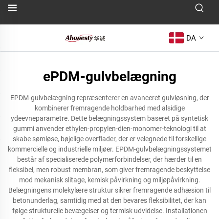
DA
ePDM-gulvbelægning
EPDM-gulvbelægning repræsenterer en avanceret gulvløsning, der
kombinerer fremragende holdbarhed med alsidige
ydeevneparametre. Dette belægningssystem baseret på syntetisk
gummi anvender ethylen-propylen-dien-monomer-teknologi til at
skabe sømløse, bøjelige overflader, der er velegnede til forskellige
kommercielle og industrielle miljøer. EPDM-gulvbelægningssystemet
består af specialiserede polymerforbindelser, der hærder til en
fleksibel, men robust membran, som giver fremragende beskyttelse
mod mekanisk slitage, kemisk påvirkning og miljøpåvirkning.
Belægningens molekylære struktur sikrer fremragende adhæsion til
betonunderlag, samtidig med at den bevares fleksibilitet, der kan
følge strukturelle bevægelser og termisk udvidelse. Installationen