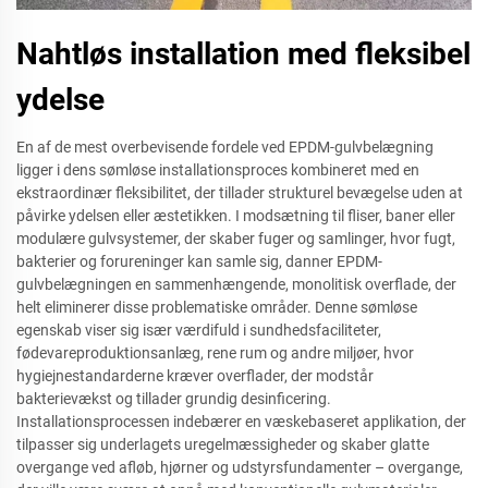
Nahtløs installation med fleksibel
ydelse
En af de mest overbevisende fordele ved EPDM-gulvbelægning
ligger i dens sømløse installationsproces kombineret med en
ekstraordinær fleksibilitet, der tillader strukturel bevægelse uden at
påvirke ydelsen eller æstetikken. I modsætning til fliser, baner eller
modulære gulvsystemer, der skaber fuger og samlinger, hvor fugt,
bakterier og forureninger kan samle sig, danner EPDM-
gulvbelægningen en sammenhængende, monolitisk overflade, der
helt eliminerer disse problematiske områder. Denne sømløse
egenskab viser sig især værdifuld i sundhedsfaciliteter,
fødevareproduktionsanlæg, rene rum og andre miljøer, hvor
hygiejnestandarderne kræver overflader, der modstår
bakterievækst og tillader grundig desinficering.
Installationsprocessen indebærer en væskebaseret applikation, der
tilpasser sig underlagets uregelmæssigheder og skaber glatte
overgange ved afløb, hjørner og udstyrsfundamenter – overgange,