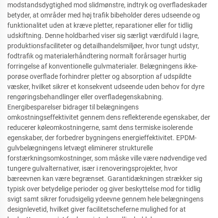
modstandsdygtighed mod slidmønstre, indtryk og overfladeskader
betyder, at områder med høj trafik bibeholder deres udseende og
funktionalitet uden at kræve pletter, reparationer eller for tidlig
udskiftning. Denne holdbarhed viser sig særligt værdifuld i lagre,
produktionsfaciliteter og detailhandelsmiljøer, hvor tungt udstyr,
fodtrafik og materialerhåndtering normalt forårsager hurtig
forringelse af konventionelle gulvmaterialer. Belægningens ikke-
porøse overflade forhindrer pletter og absorption af udspildte
væsker, hvilket sikrer et konsekvent udseende uden behov for dyre
rengøringsbehandlinger eller overfladegenskabning.
Energibesparelser bidrager til belægningens
omkostningseffektivitet gennem dens reflekterende egenskaber, der
reducerer køleomkostningerne, samt dens termiske isolerende
egenskaber, der forbedrer bygningens energieffektivitet. EPDM-
gulvbelægningens letvægt eliminerer strukturelle
forstærkningsomkostninger, som måske ville være nødvendige ved
tungere gulvalternativer, især i renoveringsprojekter, hvor
bæreevnen kan være begrænset. Garantidækningen strækker sig
typisk over betydelige perioder og giver beskyttelse mod for tidlig
svigt samt sikrer forudsigelig ydeevne gennem hele belægningens
designlevetid, hvilket giver facilitetscheferne mulighed for at