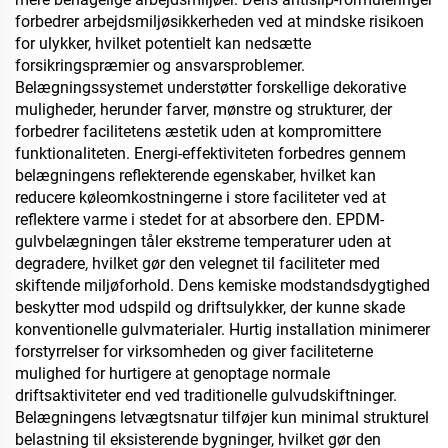
forbedrer arbejdsmiljøsikkerheden ved at mindske risikoen
for ulykker, hvilket potentielt kan nedsætte
forsikringspræmier og ansvarsproblemer.
Belægningssystemet understøtter forskellige dekorative
muligheder, herunder farver, mønstre og strukturer, der
forbedrer facilitetens æstetik uden at kompromittere
funktionaliteten. Energi-effektiviteten forbedres gennem
belægningens reflekterende egenskaber, hvilket kan
reducere køleomkostningerne i store faciliteter ved at
reflektere varme i stedet for at absorbere den. EPDM-
gulvbelægningen tåler ekstreme temperaturer uden at
degradere, hvilket gør den velegnet til faciliteter med
skiftende miljøforhold. Dens kemiske modstandsdygtighed
beskytter mod udspild og driftsulykker, der kunne skade
konventionelle gulvmaterialer. Hurtig installation minimerer
forstyrrelser for virksomheden og giver faciliteterne
mulighed for hurtigere at genoptage normale
driftsaktiviteter end ved traditionelle gulvudskiftninger.
Belægningens letvægtsnatur tilføjer kun minimal strukturel
belastning til eksisterende bygninger, hvilket gør den