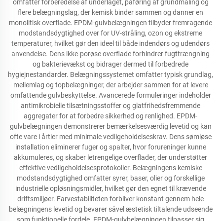
omfatter forberedelse af underlaget, påføring af grundmaling og
flere belægningslag, der kemisk binder sammen og danner en
monolitisk overflade. EPDM-gulvbelægningen tilbyder fremragende
modstandsdygtighed over for UV-stråling, ozon og ekstreme
temperaturer, hvilket gør den ideel til både indendørs og udendørs
anvendelse. Dens ikke-porøse overflade forhindrer fugttrængning
og bakterievækst og bidrager dermed til forbedrede
hygiejnestandarder. Belægningssystemet omfatter typisk grundlag,
mellemlag og topbelægninger, der arbejder sammen for at levere
omfattende gulvbeskyttelse. Avancerede formuleringer indeholder
antimikrobielle tilsætningsstoffer og glatfrihedsfremmende
aggregater for at forbedre sikkerhed og renlighed. EPDM-
gulvbelægningen demonstrerer bemærkelsesværdig levetid og kan
ofte vare i årtier med minimale vedligeholdelseskrav. Dens sømløse
installation eliminerer fuger og spalter, hvor forureninger kunne
akkumuleres, og skaber letrengelige overflader, der understøtter
effektive vedligeholdelsesprotokoller. Belægningens kemiske
modstandsdygtighed omfatter syrer, baser, olier og forskellige
industrielle opløsningsmidler, hvilket gør den egnet til krævende
driftsmiljøer. Farvestabiliteten forbliver konstant gennem hele
belægningens levetid og bevarer såvel æstetisk tiltalende udseende
som funktionelle fordele. EPDM-gulvbelægningen tilpasser sig