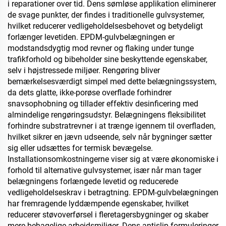
i reparationer over tid. Dens sømløse applikation eliminerer
de svage punkter, der findes i traditionelle gulvsystemer,
hvilket reducerer vedligeholdelsesbehovet og betydeligt
forlænger levetiden. EPDM-gulvbelægningen er
modstandsdygtig mod revner og flaking under tunge
trafikforhold og bibeholder sine beskyttende egenskaber,
selv i højstressede miljøer. Rengøring bliver
bemærkelsesværdigt simpel med dette belægningssystem,
da dets glatte, ikke-porøse overflade forhindrer
snavsophobning og tillader effektiv desinficering med
almindelige rengøringsudstyr. Belægningens fleksibilitet
forhindre substratrevner i at trænge igennem til overfladen,
hvilket sikrer en jævn udseende, selv når bygninger sætter
sig eller udsættes for termisk bevægelse.
Installationsomkostningerne viser sig at være økonomiske i
forhold til alternative gulvsystemer, især når man tager
belægningens forlængede levetid og reducerede
vedligeholdelseskrav i betragtning. EPDM-gulvbelægningen
har fremragende lyddæmpende egenskaber, hvilket
reducerer støvoverførsel i fleretagersbygninger og skaber
mere behagelige arbejdsmiljøer. Dens antislip-formuleringer