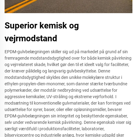
Superior kemisk og
vejrmodstand
EPDM-gulvbelægningen skiller sig ud på markedet på grund af sin
fremragende modstandsdygtighed over for både kemisk påvirkning
og vejrrelateret skade, hvilket gør den til et ideelt valg for faciliteter,
der kræver pålidelig og langvarig gulvbeskyttelse. Denne
modstandsdygtighed skyldes den unikke molekylære struktur i
ethylen-propylen-dien-monomer, som danner stærke tværbundne
polymerkæder, der modstår nedbrydning ved udsættelse for
aggressive kemikalier, UV-stråling og ekstreme vejrforhold. I
modsætning til konventionelle gulvmaterialer, der kan forringes ved
udsættelse for syrer, baser, olier eller opløsningsmidler, bevarer
EPDM-gulvbelægningen sin integritet og beskyttende egenskaber,
selv under vedvarende kemisk påvirkning. Denne egenskab viser sig
særligt værdifuld i produktionsfaciliteter, laboratorier,
bilservicecentre og industrielle anlæg, hvor kemiske udspild sker