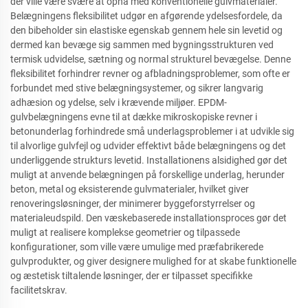
der ville være svære at opnå med konventionelle gulvmaterialer.
Belægningens fleksibilitet udgør en afgørende ydelsesfordele, da
den bibeholder sin elastiske egenskab gennem hele sin levetid og
dermed kan bevæge sig sammen med bygningsstrukturen ved
termisk udvidelse, sætning og normal strukturel bevægelse. Denne
fleksibilitet forhindrer revner og afbladningsproblemer, som ofte er
forbundet med stive belægningsystemer, og sikrer langvarig
adhæsion og ydelse, selv i krævende miljøer. EPDM-
gulvbelægningens evne til at dække mikroskopiske revner i
betonunderlag forhindrede små underlagsproblemer i at udvikle sig
til alvorlige gulvfejl og udvider effektivt både belægningens og det
underliggende strukturs levetid. Installationens alsidighed gør det
muligt at anvende belægningen på forskellige underlag, herunder
beton, metal og eksisterende gulvmaterialer, hvilket giver
renoveringsløsninger, der minimerer byggeforstyrrelser og
materialeudspild. Den væskebaserede installationsproces gør det
muligt at realisere komplekse geometrier og tilpassede
konfigurationer, som ville være umulige med præfabrikerede
gulvprodukter, og giver designere mulighed for at skabe funktionelle
og æstetisk tiltalende løsninger, der er tilpasset specifikke
facilitetskrav.