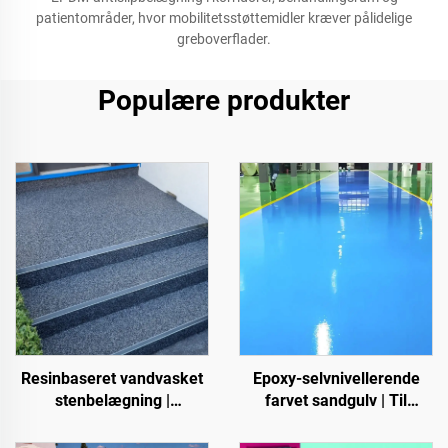
patientområder, hvor mobilitetsstøttemidler kræver pålidelige
greboverflader.
Populære produkter
Resinbaseret vandvasket
Epoxy-selvnivellerende
stenbelægning |
farvet sandgulv | Til
Benlignende krible,
kommercielle, industrielle
krystalsten, stengulv til
og high-end-private