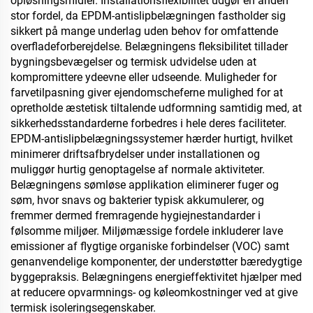
opløsningsmidler. Installationsflexibilitet udgør en anden
stor fordel, da EPDM-antislipbelægningen fastholder sig
sikkert på mange underlag uden behov for omfattende
overfladeforberejdelse. Belægningens fleksibilitet tillader
bygningsbevægelser og termisk udvidelse uden at
kompromittere ydeevne eller udseende. Muligheder for
farvetilpasning giver ejendomscheferne mulighed for at
opretholde æstetisk tiltalende udformning samtidig med, at
sikkerhedsstandarderne forbedres i hele deres faciliteter.
EPDM-antislipbelægningssystemer hærder hurtigt, hvilket
minimerer driftsafbrydelser under installationen og
muliggør hurtig genoptagelse af normale aktiviteter.
Belægningens sømløse applikation eliminerer fuger og
søm, hvor snavs og bakterier typisk akkumulerer, og
fremmer dermed fremragende hygiejnestandarder i
følsomme miljøer. Miljømæssige fordele inkluderer lave
emissioner af flygtige organiske forbindelser (VOC) samt
genanvendelige komponenter, der understøtter bæredygtige
byggepraksis. Belægningens energieffektivitet hjælper med
at reducere opvarmnings- og køleomkostninger ved at give
termisk isoleringsegenskaber.