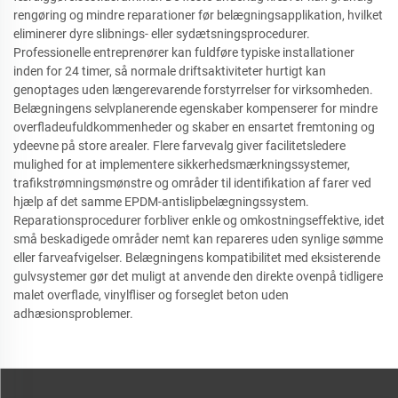
rengøring og mindre reparationer før belægningsapplikation, hvilket
eliminerer dyre slibnings- eller sydætsningsprocedurer.
Professionelle entreprenører kan fuldføre typiske installationer
inden for 24 timer, så normale driftsaktiviteter hurtigt kan
genoptages uden længerevarende forstyrrelser for virksomheden.
Belægningens selvplanerende egenskaber kompenserer for mindre
overfladeufuldkommenheder og skaber en ensartet fremtoning og
ydeevne på store arealer. Flere farvevalg giver facilitetsledere
mulighed for at implementere sikkerhedsmærkningssystemer,
trafikstrømningsmønstre og områder til identifikation af farer ved
hjælp af det samme EPDM-antislipbelægningssystem.
Reparationsprocedurer forbliver enkle og omkostningseffektive, idet
små beskadigede områder nemt kan repareres uden synlige sømme
eller farveafvigelser. Belægningens kompatibilitet med eksisterende
gulvsystemer gør det muligt at anvende den direkte ovenpå tidligere
malet overflade, vinylfliser og forseglet beton uden
adhæsionsproblemer.