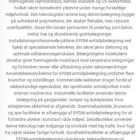
fremragende vejrmodstand, kemisk stabilitet og UV-beskyttelse,
hvilket sikrer konsekvent ydeevne under mange forskellige
miljøforhold. Den teknologiske ramme bag denne belægning bygger
på sofistikeret polymerkemi, der skaber fleksible, men robuste
overfladefilm. Disse film binder permanent til underlag som beton,
metal, træ og eksisterende gulvbelægninger.
Installationsprofessionelle påfører EPDM-antislipbelægning ved
hjælp af specialiserede teknikker, der sikrer jævn dækning og
optimale adhæsionsegenskaber. Belægningens molekylære
struktur giver fremragende modstand mod temperatursvingninger
og forhindrer revner eller afbladning under sæsonændringer.
Anvendelsesområderne for EPDM-antislipbelægning omfatter flere
brancher og indstillinger. Kommercielle køkkener drager fordel af
oliebestandige egenskaber, der opretholder antislipvirken trods
intensiv madservice. Industrielle faciliteter anvender denne
belægning på gangarealer, ramper og lastepladser, hvor
arbejdernes sikkerhed er afgørende. Svømmebadsdele, bruserum
og spa-faciliteter er afhængige af EPDM-antislipbelægning for at
forhindre ulykker i konstant våde miljøer. Detailbutikker anvender
denne teknologi nær indgange og områder med høj trafik, hvor fugt
fra vejret skaber farlige forhold. Sundhedsfaciliteter er afhængige af
EPDM-antislipbelægning i korridorer, behandlingsrum og