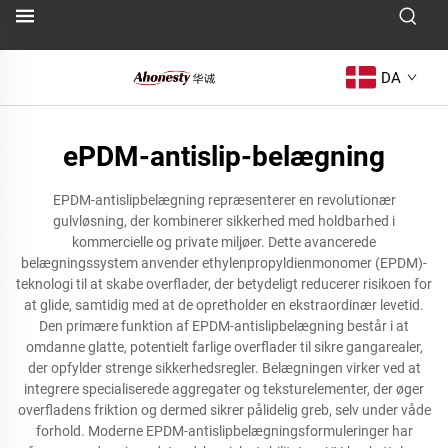
DA
ePDM-antislip-belægning
EPDM-antislipbelægning repræsenterer en revolutionær
gulvløsning, der kombinerer sikkerhed med holdbarhed i
kommercielle og private miljøer. Dette avancerede
belægningssystem anvender ethylenpropyldienmonomer (EPDM)-
teknologi til at skabe overflader, der betydeligt reducerer risikoen for
at glide, samtidig med at de opretholder en ekstraordinær levetid.
Den primære funktion af EPDM-antislipbelægning består i at
omdanne glatte, potentielt farlige overflader til sikre gangarealer,
der opfylder strenge sikkerhedsregler. Belægningen virker ved at
integrere specialiserede aggregater og teksturelementer, der øger
overfladens friktion og dermed sikrer pålidelig greb, selv under våde
forhold. Moderne EPDM-antislipbelægningsformuleringer har