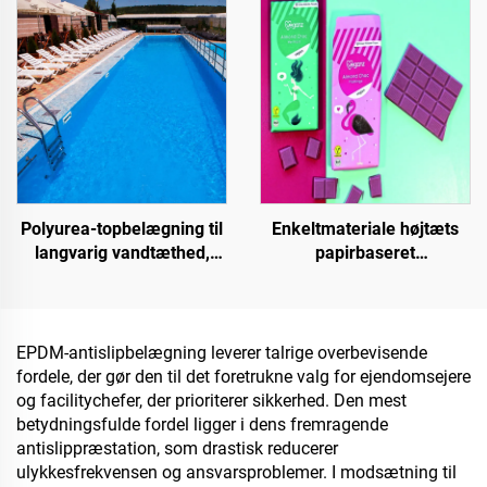
kommercielle og private
projekter
formål
Polyurea-topbelægning til
Enkeltmateriale højtæts
langvarig vandtæthed,
papirbaseret
f.eks. swimmingpools,
grundmateriale til
tage og badeværelser
emballageløsninger til
produkter såsom te, kaffe,
nødder, chokolade,
EPDM-antislipbelægning leverer talrige overbevisende
bagværk og krydderier
fordele, der gør den til det foretrukne valg for ejendomsejere
og facilitychefer, der prioriterer sikkerhed. Den mest
betydningsfulde fordel ligger i dens fremragende
antislippræstation, som drastisk reducerer
ulykkesfrekvensen og ansvarsproblemer. I modsætning til