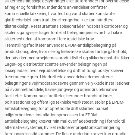
sikkerhedsmæssige bekymringer eller udfordringer for overholdelse
af regler og forskrifter. Indendørs anvendelser omfatter
kommercielle køkkener, hvor fedt og vand skaber konstante
glatthedsrisici, som traditionel rengøring ikke kan håndtere
tilstrækkeligt. Restaurantens spiseområder, hospitalskorridorer og
skolens gangveje drager fordel af belægningens evne til at sikre
sikkerhed uden at kompromittere æstetiske krav.
Fremstillingsfaciliteter anvender EPDM-antislipbelægning på
produktionsgulve, hvor olie og kølevæske skaber farlige gåforhold,
der påvirker medarbejdernes produktivitet og sikkerhedsstatistikker.
Lager- og distributionscentre anvender belægningen på
lossepladser, hvor vejrudsættelse og drift af tungt udstyr kræver
fremragende greb. Udadrettede anvendelser demonstrerer
belægningens vejrmodstandsevne gennem vellykkede installationer
på svømmebadsdele, havnegangveje og udendørs rekreative
faciliteter. Kommunale faciliteter, herunder brandstationer,
politistationer og offentlige tekniske værksteder, stoler på EPDM-
antislipbelægning for at opretholde driftsklarhed uanset
miljøforholdene. Installationsprocessen for EPDM-
antislipbelægning kræver minimal overfladeberedning i forhold til
alternative systemer, hvilket reducerer projektomkostninger og
færdiggørelsestidsrammer. De fleste underlag kræver kun grundig