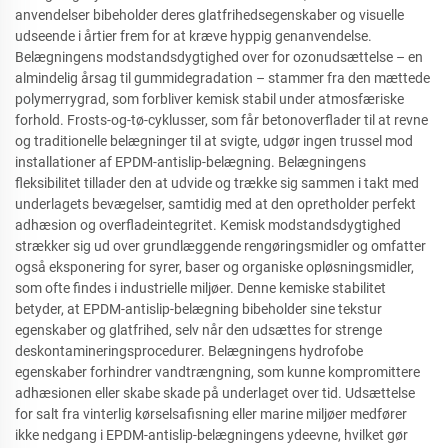
anvendelser bibeholder deres glatfrihedsegenskaber og visuelle
udseende i årtier frem for at kræve hyppig genanvendelse.
Belægningens modstandsdygtighed over for ozonudsættelse – en
almindelig årsag til gummidegradation – stammer fra den mættede
polymerrygrad, som forbliver kemisk stabil under atmosfæriske
forhold. Frosts-og-tø-cyklusser, som får betonoverflader til at revne
og traditionelle belægninger til at svigte, udgør ingen trussel mod
installationer af EPDM-antislip-belægning. Belægningens
fleksibilitet tillader den at udvide og trække sig sammen i takt med
underlagets bevægelser, samtidig med at den opretholder perfekt
adhæsion og overfladeintegritet. Kemisk modstandsdygtighed
strækker sig ud over grundlæggende rengøringsmidler og omfatter
også eksponering for syrer, baser og organiske opløsningsmidler,
som ofte findes i industrielle miljøer. Denne kemiske stabilitet
betyder, at EPDM-antislip-belægning bibeholder sine tekstur
egenskaber og glatfrihed, selv når den udsættes for strenge
deskontamineringsprocedurer. Belægningens hydrofobe
egenskaber forhindrer vandtrængning, som kunne kompromittere
adhæsionen eller skabe skade på underlaget over tid. Udsættelse
for salt fra vinterlig kørselsafisning eller marine miljøer medfører
ikke nedgang i EPDM-antislip-belægningens ydeevne, hvilket gør