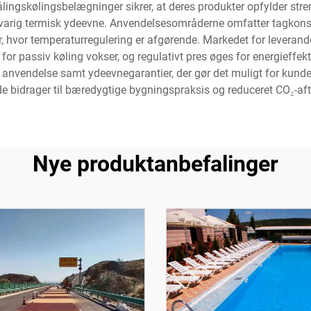
lingskølingsbelægninger sikrer, at deres produkter opfylder stre
varig termisk ydeevne. Anvendelsesområderne omfatter tagkonst
yr, hvor temperaturregulering er afgørende. Markedet for leveran
or passiv køling vokser, og regulativt pres øges for energieffekt
m anvendelse samt ydeevnegarantier, der gør det muligt for kund
de bidrager til bæredygtige bygningspraksis og reduceret CO₂-aft
Nye produktanbefalinger