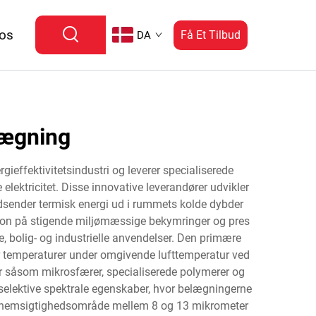
 os
Få Et Tilbud
DA
lægning
effektivitetsindustri og leverer specialiserede
elektricitet. Disse innovative leverandører udvikler
 udsender termisk energi ud i rummets kolde dybder
tion på stigende miljømæssige bekymringer og pres
, bolig- og industrielle anvendelser. Den primære
der temperaturer under omgivende lufttemperatur ved
r såsom mikrosfærer, specialiserede polymerer og
 selektive spektrale egenskaber, hvor belægningerne
gennemsigtighedsområde mellem 8 og 13 mikrometer