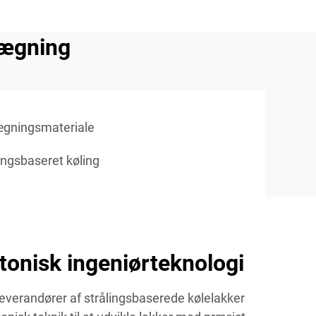
lægning
lægningsmateriale
lingsbaseret køling
tonisk ingeniørteknologi
leverandører af strålingsbaserede kølelakker