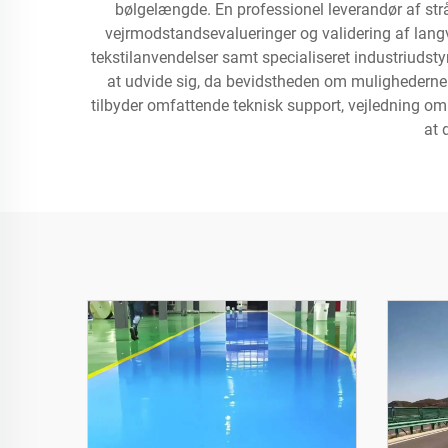
bølgelængde. En professionel leverandør af strå
vejrmodstandsevalueringer og validering af lang
tekstilanvendelser samt specialiseret industriudst
at udvide sig, da bevidstheden om mulighederne f
tilbyder omfattende teknisk support, vejledning o
at 