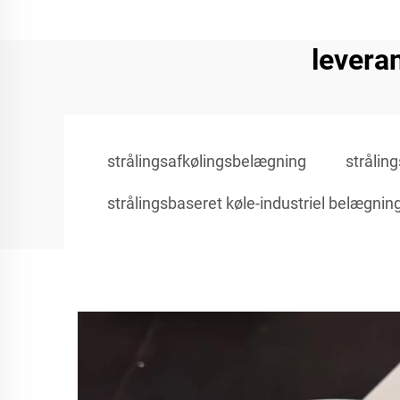
levera
strålingsafkølingsbelægning
strålin
strålingsbaseret køle-industriel belægnin