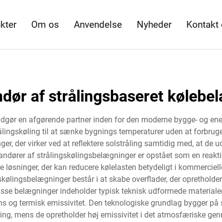
kter
Om os
Anvendelse
Nyheder
Kontakt
ndør af strålingsbaseret kølebe
dgør en afgørende partner inden for den moderne bygge- og energi
lingskøling til at sænke bygnings temperaturer uden at forbruge 
r, der virker ved at reflektere solstråling samtidig med, at de
ndører af strålingskølingsbelægninger er opstået som en reak
løsninger, der kan reducere kølelasten betydeligt i kommercielle
gskølingsbelægninger består i at skabe overflader, der oprethol
se belægninger indeholder typisk teknisk udformede materiale
tans og termisk emissivitet. Den teknologiske grundlag bygger på
åling, mens de opretholder høj emissivitet i det atmosfæriske 