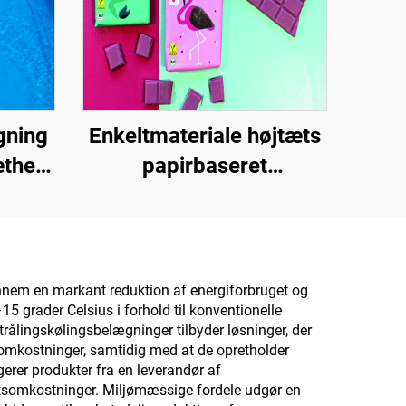
gning
Enkeltmateriale højtæts
æthed,
papirbaseret
ools,
grundmateriale til
lser
emballageløsninger til
produkter såsom te,
kaffe, nødder,
nnem en markant reduktion af energiforbruget og
5 grader Celsius i forhold til konventionelle
chokolade, bagværk og
trålingskølingsbelægninger tilbyder løsninger, der
krydderier
ftsomkostninger, samtidig med at de opretholder
ngerer produkter fra en leverandør af
iftsomkostninger. Miljømæssige fordele udgør en