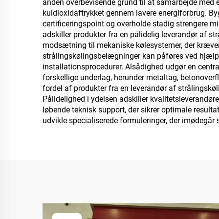
anden overbevisende grund til at samarbejde med en 
kuldioxidaftrykket gennem lavere energiforbrug. By
certificeringspoint og overholde stadig strengere 
adskiller produkter fra en pålidelig leverandør af s
modsætning til mekaniske kølesystemer, der kræver h
strålingskølingsbelægninger kan påføres ved hjælp 
installationsprocedurer. Alsådighed udgør en central
forskellige underlag, herunder metaltag, betonoverfl
fordel af produkter fra en leverandør af strålingskøl
Pålidelighed i ydelsen adskiller kvalitetsleverandør
løbende teknisk support, der sikrer optimale resul
udvikle specialiserede formuleringer, der imødegår s