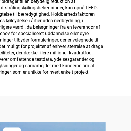
idrager til en betydelig reduktion af
r af strålingskølingsbelægninger, kan opnå LEED-
igtelse til bæredygtighed. Holdbarhedsfaktoren
es køleydelse i årtier uden nedbrydning, i
rligere værdi, da belægninger fra en leverandør af
hov for specialiseret uddannelse eller dyre
nger tilbyder formuleringer, der er velegnede til
t muligt for projekter af enhver størrelse at drage
iliteter, der dækker flere millioner kvadratfod.
everer omfattende testdata, ydelsesgarantier og
e løsninger og samarbejder med kunderne om at
nger, som er unikke for hvert enkelt projekt.