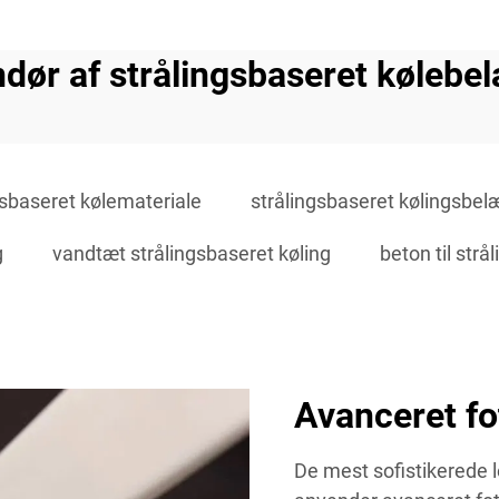
ndør af strålingsbaseret kølebe
gsbaseret kølemateriale
strålingsbaseret kølingsbe
g
vandtæt strålingsbaseret køling
beton til strå
Avanceret fo
De mest sofistikerede 