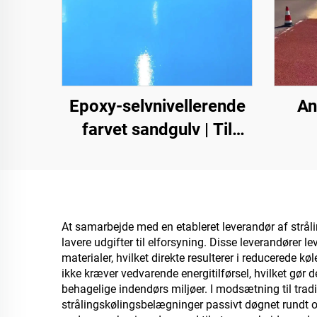
Epoxy-selvnivellerende
An
farvet sandgulv | Til
kommercielle,
top
industrielle og high-end-
u
private projekter
inde
At samarbejde med en etableret leverandør af strå
lavere udgifter til elforsyning. Disse leverandører
materialer, hvilket direkte resulterer i reducerede 
ikke kræver vedvarende energitilførsel, hvilket gør 
behagelige indendørs miljøer. I modsætning til tradit
strålingskølingsbelægninger passivt døgnet rundt o