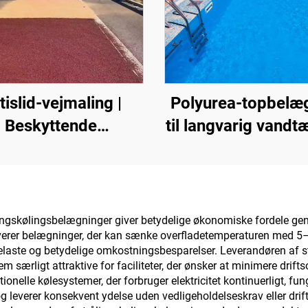
tislid-vejmaling |
Polyurea-topbelæ
Beskyttende
til langvarig vandt
belægning til flere
f.eks. swimmingp
nderlagsarter til
tage og badevære
ndørs og udendørs
belægninger
lingskølingsbelægninger giver betydelige økonomiske fordele ge
 leverer belægninger, der kan sænke overfladetemperaturen med 5–1
kølelaste og betydelige omkostningsbesparelser. Leverandøren af s
dem særligt attraktive for faciliteter, der ønsker at minimere dri
ionelle kølesystemer, der forbruger elektricitet kontinuerligt, fu
g leverer konsekvent ydelse uden vedligeholdelseskrav eller dr