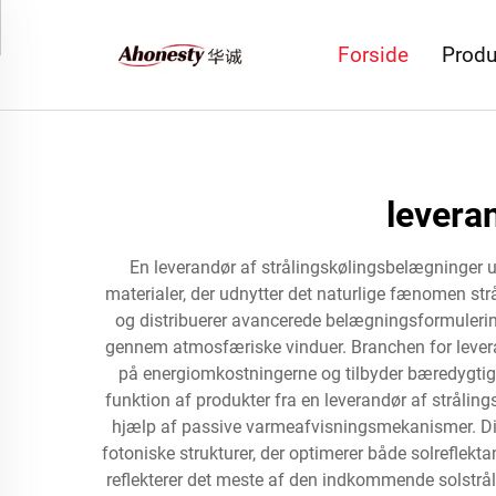
Forside
Produ
levera
En leverandør af strålingskølingsbelægninger u
materialer, der udnytter det naturlige fænomen strå
og distribuerer avancerede belægningsformuleringe
gennem atmosfæriske vinduer. Branchen for levera
på energiomkostningerne og tilbyder bæredygtige 
funktion af produkter fra en leverandør af strålin
hjælp af passive varmeafvisningsmekanismer. Dis
fotoniske strukturer, der optimerer både solreflek
reflekterer det meste af den indkommende solstr