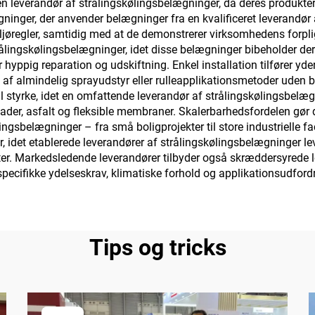
leverandør af strålingskølingsbelægninger, da deres produkter b
gninger, der anvender belægninger fra en kvalificeret leverandø
miljøregler, samtidig med at de demonstrerer virksomhedens forpl
trålingskølingsbelægninger, idet disse belægninger bibeholder der
yppig reparation og udskiftning. Enkel installation tilfører yde
af almindelig sprayudstyr eller rulleapplikationsmetoder uden be
 styrke, idet en omfattende leverandør af strålingskølingsbelægni
ader, asfalt og fleksible membraner. Skalerbarhedsfordelen gør de
ingsbelægninger – fra små boligprojekter til store industrielle fac
er, idet etablerede leverandører af strålingskølingsbelægninger l
tater. Markedsledende leverandører tilbyder også skræddersyred
pecifikke ydelseskrav, klimatiske forhold og applikationsudfordri
Tips og tricks