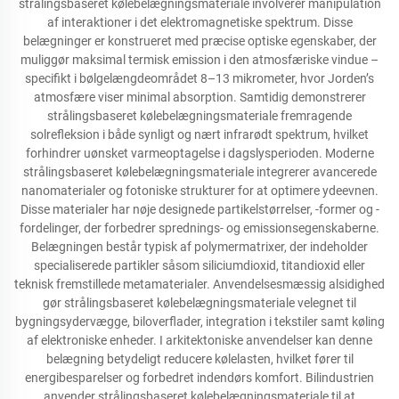
strålingsbaseret kølebelægningsmateriale involverer manipulation
af interaktioner i det elektromagnetiske spektrum. Disse
belægninger er konstrueret med præcise optiske egenskaber, der
muliggør maksimal termisk emission i den atmosfæriske vindue –
specifikt i bølgelængdeområdet 8–13 mikrometer, hvor Jorden’s
atmosfære viser minimal absorption. Samtidig demonstrerer
strålingsbaseret kølebelægningsmateriale fremragende
solrefleksion i både synligt og nært infrarødt spektrum, hvilket
forhindrer uønsket varmeoptagelse i dagslysperioden. Moderne
strålingsbaseret kølebelægningsmateriale integrerer avancerede
nanomaterialer og fotoniske strukturer for at optimere ydeevnen.
Disse materialer har nøje designede partikelstørrelser, -former og -
fordelinger, der forbedrer sprednings- og emissionsegenskaberne.
Belægningen består typisk af polymermatrixer, der indeholder
specialiserede partikler såsom siliciumdioxid, titandioxid eller
teknisk fremstillede metamaterialer. Anvendelsesmæssig alsidighed
gør strålingsbaseret kølebelægningsmateriale velegnet til
bygningsydervægge, biloverflader, integration i tekstiler samt køling
af elektroniske enheder. I arkitektoniske anvendelser kan denne
belægning betydeligt reducere kølelasten, hvilket fører til
energibesparelser og forbedret indendørs komfort. Bilindustrien
anvender strålingsbaseret kølebelægningsmateriale til at