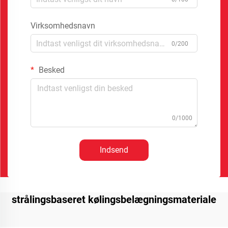
Virksomhedsnavn
0/200
Besked
0/1000
Indsend
strålingsbaseret kølingsbelægningsmateriale