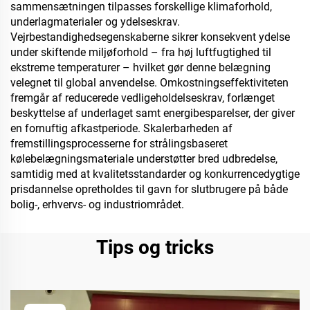
sammensætningen tilpasses forskellige klimaforhold,
underlagmaterialer og ydelseskrav.
Vejrbestandighedsegenskaberne sikrer konsekvent ydelse
under skiftende miljøforhold – fra høj luftfugtighed til
ekstreme temperaturer – hvilket gør denne belægning
velegnet til global anvendelse. Omkostningseffektiviteten
fremgår af reducerede vedligeholdelseskrav, forlænget
beskyttelse af underlaget samt energibesparelser, der giver
en fornuftig afkastperiode. Skalerbarheden af
fremstillingsprocesserne for strålingsbaseret
kølebelægningsmateriale understøtter bred udbredelse,
samtidig med at kvalitetsstandarder og konkurrencedygtige
prisdannelse opretholdes til gavn for slutbrugere på både
bolig-, erhvervs- og industriområdet.
Tips og tricks