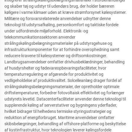
integrerer strålingskølingsbelægningsmaterialer i stofbehandlinger
og skaber tøj og udstyr til udendørs brug, der holder bæreren
køligere i varme klimaer uden at kræve strømforsynet kølesystemer.
Militære og forsvarsrelaterede anvendelser udnytter denne
teknologi til udstyrsafkøling, personkomfort og taktiske fordele
under udfordrende miljøforhold. Elektronik- og
telekommunikationssektoren anvender
strålingskølingsbelægningsmaterialer på udstyrsgehuse og
infrastrukturkomponenter for at forhindre overophedning samt
reducere kravene til kølesystemer og driftsomkostninger.
Landbrugsanvendelser omfatter drivhusbeklædninger, behandling
af husdyrshelter og fødevareopbevaringsfaciliteter, hvor
temperaturregulering er afgørende for produktivitet og
vedligeholdelse af produktkvalitet. Solcelleanlæg drager fordel af
strålingskølingsbelægningsmaterialer, der opretholder optimale
driftstemperaturer, forbedrer fotovoltaisk effektivitet og forlænger
udstyrets levetid. Datacenterfaciliteter anvender denne teknologi til
supplerende køling af serverstativer og bygningens yderflader,
hvilket bidrager til helhedens termiske styringsstrategier og
reduktion af energiforbruget. Maritime anvendelser omfatter
skibsbelægninger, behandling af offshore-platforme og beskyttelse
af kystinfrastruktur, hvor teknologien leverer kølingsfordele