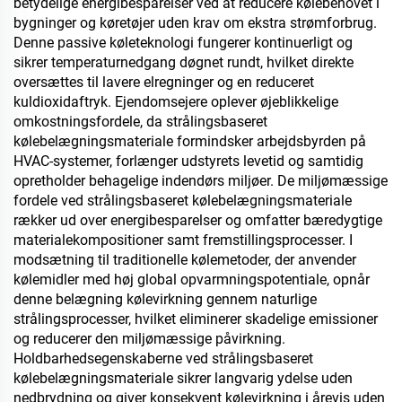
betydelige energibesparelser ved at reducere kølebehovet i
furneret spånplade osv.
bygninger og køretøjer uden krav om ekstra strømforbrug.
Denne passive køleteknologi fungerer kontinuerligt og
sikrer temperaturnedgang døgnet rundt, hvilket direkte
oversættes til lavere elregninger og en reduceret
kuldioxidaftryk. Ejendomsejere oplever øjeblikkelige
omkostningsfordele, da strålingsbaseret
kølebelægningsmateriale formindsker arbejdsbyrden på
HVAC-systemer, forlænger udstyrets levetid og samtidig
opretholder behagelige indendørs miljøer. De miljømæssige
fordele ved strålingsbaseret kølebelægningsmateriale
rækker ud over energibesparelser og omfatter bæredygtige
materialekompositioner samt fremstillingsprocesser. I
modsætning til traditionelle kølemetoder, der anvender
kølemidler med høj global opvarmningspotentiale, opnår
denne belægning kølevirkning gennem naturlige
strålingsprocesser, hvilket eliminerer skadelige emissioner
og reducerer den miljømæssige påvirkning.
Holdbarhedsegenskaberne ved strålingsbaseret
kølebelægningsmateriale sikrer langvarig ydelse uden
nedbrydning og giver konsekvent kølevirkning i årevis uden