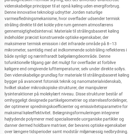
videnskabelige principper til at opnå køling uden energiforbrug.
Denne innovative teknologi udnytter Jorden naturlige
varmeafledningsmekanisme, hvor overflader udsender termisk
stråling direkte til det kolde ydre rum gennem atmosfærens
gennemsigtighedsinterval. Materiale til strålingsbaseret køling
indeholder præcist konstruerede optiske egenskaber, der
maksimerer termisk emission i det infrarøde område på 8–13
mikrometer, samtidig med at indkommende solstråling reflekteres i
både synligt og nærinfrarødt bølgelængdeområde. Denne
tofunktionelle tilgang gør det muligt for overflader at forblive
køligere end omgivende lufttemperaturer, selv under direkte sollys.
Den videnskabelige grundlag for materiale til strålingsbaseret køling
bygger på avanceret fotonisk teknik og nanomaterialvidenskab,
hvilket skaber mikroskopiske strukturer, der manipulerer
lysinteraktioner på molekylært niveau. Disse strukturer består af
omhyggeligt designede partikelgeometrier og størrelsesfordelinger,
der optimerer spredningskoefficienter og emissivitetsparametre for
maksimal køleeffektivitet. Belægningsformuleringen integrerer
højtydende polymerer med specialiserede uorganiske partikler og
danner dermed holdbare matrixer, der bevares optiske egenskaber
over længere tidsperioder samt modstår miljømæssig nedbrydning.