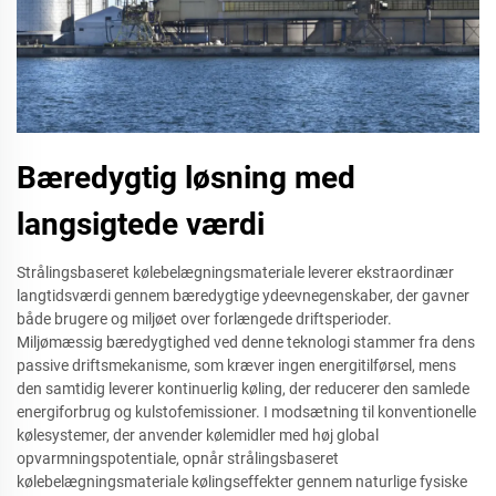
Bæredygtig løsning med
langsigtede værdi
Strålingsbaseret kølebelægningsmateriale leverer ekstraordinær
langtidsværdi gennem bæredygtige ydeevnegenskaber, der gavner
både brugere og miljøet over forlængede driftsperioder.
Miljømæssig bæredygtighed ved denne teknologi stammer fra dens
passive driftsmekanisme, som kræver ingen energitilførsel, mens
den samtidig leverer kontinuerlig køling, der reducerer den samlede
energiforbrug og kulstofemissioner. I modsætning til konventionelle
kølesystemer, der anvender kølemidler med høj global
opvarmningspotentiale, opnår strålingsbaseret
kølebelægningsmateriale kølingseffekter gennem naturlige fysiske