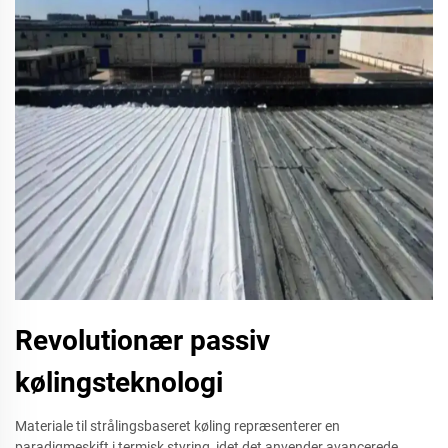
Revolutionær passiv
kølingsteknologi
Materiale til strålingsbaseret køling repræsenterer en
paradigmeskift i termisk styring, idet det anvender avancerede