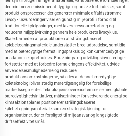
hensyn til brugen af rige råmaterialer, vandbaserede formuleringer,
der minimerer emissioner af flygtige organiske forbindelser, samt
produktionsprocesser, der genererer minimale affaldsstrømme.
Livscyklusvurderinger viser en gunstig miljøprofil i forhold til
traditionelle køleløsninger, med lavere ressourceforbrug og
reduceret miljøpåvirkning gennem hele produktets livscyklus.
Skalerbarheden af produktionen af strålingsbaseret
kølebelægningsmateriale understøtter bred udbredelse, samtidig
med at bæredygtige fremstillingspraksis og konkurrencedygtige
prisdannelse opretholdes. Forsknings- og udviklingsinvesteringer
fortsætter med at forbedre formuleringens effektivitet, udvide
anvendelsesmulighederne og reducere
produktionsomkostningerne, således at denne bæredygtige
køleteknologi bliver stadig mere tilgængelig for forskellige
markedssegmenter. Teknologiens overensstemmelse med globale
bæredygtighedsinitiativer, målsætninger for vedvarende energi og
klimaaktionsplaner positionerer strålingsbaseret
kølebelægningsmateriale som en strategisk løsning for
organisationer, der er forpligtet til miljøansvar og langsigtede
driftseffektivitetsmål.