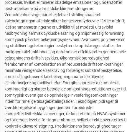
processer, hvilket eliminerer skadelige emissioner og understøtter
bestræbelserne på at mindske klimaændringerne.
Vedholdenhedsingeniørarbejdet ved strålingsbaseret
kølebelægningsmateriale sikrer konsekvent ydeevne i årtier af drift,
idet sammensætningerne er udviklet til at modstå ultraviolet
nedbrydning, termisk cyklusbelastning og miljømæssig forurening,
som typisk påvirker belægningsydeevnen. Avanceret polymerkemi
og stabiliseringsteknologier beskytter de optiske egenskaber, der
muliggør kølefunktionen, og opretholder effektiviteten gennem hele
belægningens driftslivscyklus. Økonomisk bæredygtighed
fremkommer af kombinationen af reducerede driftsomkostninger,
minimale vedligeholdelseskrav og forlænget substratbeskyttelse,
som strålingsbaseret kølebelægningsmateriale tilbyder
ejendomsejere og facilitychefer. Energibesparelser akkumuleres
kontinuerligt og skaber betydelige omkostningsreduktioner over tid,
som typisk overstiger de oprindelige investeringsomkostninger
inden for rimelige tilbagebetalingstider. Teknologien bidrager til
værdiforøgelse af bygninger gennem forbedrede
energieffektivitetsklassificeringer, reduceret slid på HVAC-systemer
og forlænget levetid for tagmembraner, hvilket direkte oversættes til
konkret aktieværdistigning. Produktionens bæredygtighed tager