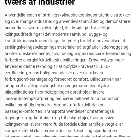
tværs af industrier
Anvendeligheden af strålingskølingsbelægningsmateriale strækker
sig over mange industrier og anvendelsesområder og demonstrerer
bemærkelsesværdig alsidighed, der imødegår forskellige
kølingsudfordringer i det moderne samfund. Bygge- og
konstruktionssektoren drager betydelig fordel af anvendelsen af
strålingskølingsbelægningsmaterialer på tagflader, ydervægge og
arkitektoniske elementer, hvor belægningen reducerer kølelasten og
forbedrer energieffektivitetsklassificeringen. Erhvervsbygninger
anvender denne teknologi til at opfylde kravene til LEED-
certificering, mens boliganvendelser giver ejere lavere
forbrugsomkostninger og forbedret komfort. Bilindustrien har
adopteret strålingskølingsbelægningsmaterialer til ydre
bilapplikationer, hvor belægningen opretholder lavere
indendørstemperaturer og reducerer behovet for aircondition,
hvilket samtidig forbedrer brændstofeffektiviteten og
passagerkomforten. Transportanvendelser omfatter også
togvogne, fragtkontainere og fritidskøretøjer, hvor passive
kølingsevner leverer værdifulde fordele uden at tilføje vægt eller
kompleksitet til eksisterende design. Tekstil- og tøjindustrien