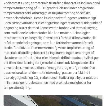
Ydelsestests viser, at materiale til strålingsbaseret køling kan opnå
temperaturnedgang på 5–15 grader Celsius under omgivende
temperaturforhold, afhængigt af miljøfaktorer og specifikke
anvendelsesforhold. Denne kølekapacitet fungerer kontinuerligt
uden sæsonvariationer eller begrænsninger relateret til tidspunkt på
døgnet og sikrer dermed konsekvente fordele ved termisk styring,
som traditionelle kølemetoder ikke kan matche. Teknologien
repræsenterer en betydelig fremskridt i forhold til konventionelle
reflekterende belægninger, som kun forhindrer varmetilførsel i
stedet for aktivt at fremme varmeafgivelse. Implementering af
materiale til strålingsbaseret køling kræver ingen ændringer af
eksisterende infrastruktur eller løbende driftsindsatser, hvilket gør
det til en ideel løsning for fjerne lokationer, udviklingslande eller
anvendelser, hvor reduktion af energiforbrug er afgørende. Den
passive karakter af denne køleteknologi passer perfekt ind i
bæredygtigheds- og CO₂-reduktionsinitiativer og tilbyder målbare
miljømæssige fordele sammen med praktiske muligheder for
temperaturstyring.