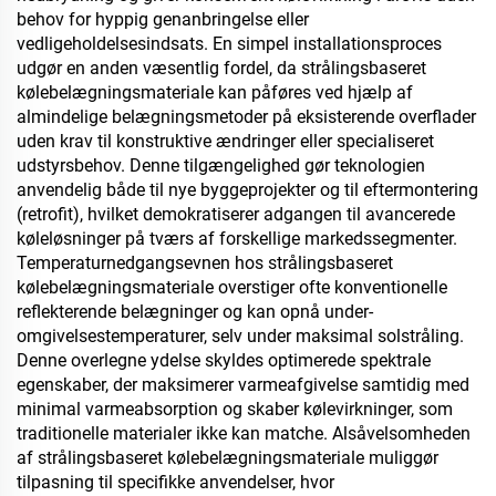
behov for hyppig genanbringelse eller
vedligeholdelsesindsats. En simpel installationsproces
udgør en anden væsentlig fordel, da strålingsbaseret
kølebelægningsmateriale kan påføres ved hjælp af
almindelige belægningsmetoder på eksisterende overflader
uden krav til konstruktive ændringer eller specialiseret
udstyrsbehov. Denne tilgængelighed gør teknologien
anvendelig både til nye byggeprojekter og til eftermontering
(retrofit), hvilket demokratiserer adgangen til avancerede
køleløsninger på tværs af forskellige markedssegmenter.
Temperaturnedgangsevnen hos strålingsbaseret
kølebelægningsmateriale overstiger ofte konventionelle
reflekterende belægninger og kan opnå under-
omgivelsestemperaturer, selv under maksimal solstråling.
Denne overlegne ydelse skyldes optimerede spektrale
egenskaber, der maksimerer varmeafgivelse samtidig med
minimal varmeabsorption og skaber kølevirkninger, som
traditionelle materialer ikke kan matche. Alsåvelsomheden
af strålingsbaseret kølebelægningsmateriale muliggør
tilpasning til specifikke anvendelser, hvor