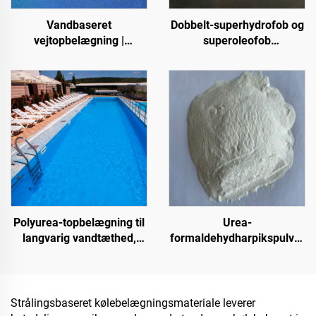
Vandbaseret
Dobbelt-superhydrofob og
vejtopbelægning |
superoleofob
Farveskiftende
topbelægning til brug
topbelægning til flere
sammen med
underlagsarter til
strålingsafkølingsbelægning
indendørs og udendørs
eller i andre scenarier,
belægninger
hvor hydrofobe og
oleofobe egenskaber
kræves
Polyurea-topbelægning til
Urea-
langvarig vandtæthed,
formaldehydharpikspulver
f.eks. swimmingpools,
(trælimpulver/pulverlim)
tage og badeværelser
anvendt i produktionen af
kunstige plader, herunder
flerlaget spånplade,
Strålingsbaseret kølebelægningsmateriale leverer
fintræsplade, økoplade,