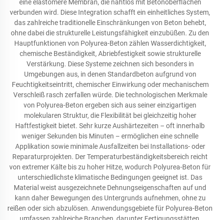
eine elastomere Membran, die nahtlos mit Betonoberflächen
verbunden wird. Diese Integration schafft ein einheitliches System,
das zahlreiche traditionelle Einschränkungen von Beton behebt,
ohne dabei die strukturelle Leistungsfähigkeit einzubüßen. Zu den
Hauptfunktionen von Polyurea-Beton zählen Wasserdichtigkeit,
chemische Beständigkeit, Abriebfestigkeit sowie strukturelle
Verstärkung. Diese Systeme zeichnen sich besonders in
Umgebungen aus, in denen Standardbeton aufgrund von
Feuchtigkeitseintritt, chemischer Einwirkung oder mechanischem
Verschleiß rasch zerfallen würde. Die technologischen Merkmale
von Polyurea-Beton ergeben sich aus seiner einzigartigen
molekularen Struktur, die Flexibilität bei gleichzeitig hoher
Haftfestigkeit bietet. Sehr kurze Aushärtezeiten – oft innerhalb
weniger Sekunden bis Minuten – ermöglichen eine schnelle
Applikation sowie minimale Ausfallzeiten bei Installations- oder
Reparaturprojekten. Der Temperaturbeständigkeitsbereich reicht
von extremer Kälte bis zu hoher Hitze, wodurch Polyurea-Beton für
unterschiedlichste klimatische Bedingungen geeignet ist. Das
Material weist ausgezeichnete Dehnungseigenschaften auf und
kann daher Bewegungen des Untergrunds aufnehmen, ohne zu
reißen oder sich abzulösen. Anwendungsgebiete für Polyurea-Beton
umfassen zahlreiche Branchen, darunter Fertigungsstätten,