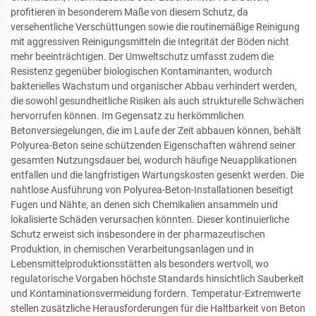
profitieren in besonderem Maße von diesem Schutz, da
versehentliche Verschüttungen sowie die routinemäßige Reinigung
mit aggressiven Reinigungsmitteln die Integrität der Böden nicht
mehr beeinträchtigen. Der Umweltschutz umfasst zudem die
Resistenz gegenüber biologischen Kontaminanten, wodurch
bakterielles Wachstum und organischer Abbau verhindert werden,
die sowohl gesundheitliche Risiken als auch strukturelle Schwächen
hervorrufen können. Im Gegensatz zu herkömmlichen
Betonversiegelungen, die im Laufe der Zeit abbauen können, behält
Polyurea-Beton seine schützenden Eigenschaften während seiner
gesamten Nutzungsdauer bei, wodurch häufige Neuapplikationen
entfallen und die langfristigen Wartungskosten gesenkt werden. Die
nahtlose Ausführung von Polyurea-Beton-Installationen beseitigt
Fugen und Nähte, an denen sich Chemikalien ansammeln und
lokalisierte Schäden verursachen könnten. Dieser kontinuierliche
Schutz erweist sich insbesondere in der pharmazeutischen
Produktion, in chemischen Verarbeitungsanlagen und in
Lebensmittelproduktionsstätten als besonders wertvoll, wo
regulatorische Vorgaben höchste Standards hinsichtlich Sauberkeit
und Kontaminationsvermeidung fordern. Temperatur-Extremwerte
stellen zusätzliche Herausforderungen für die Haltbarkeit von Beton