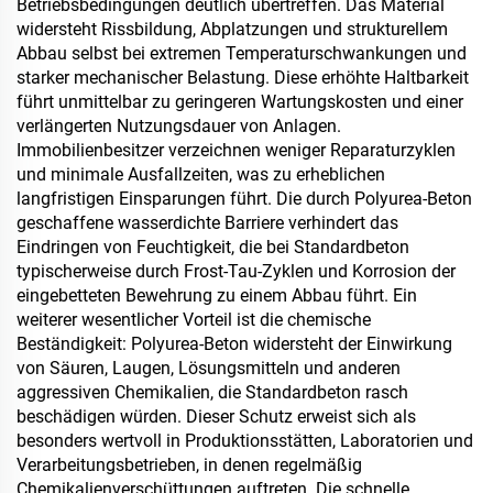
hydrophobe und
Betriebsbedingungen deutlich übertreffen. Das Material
oleophobe Eigenschaften
widersteht Rissbildung, Abplatzungen und strukturellem
erforderlich sind
Abbau selbst bei extremen Temperaturschwankungen und
starker mechanischer Belastung. Diese erhöhte Haltbarkeit
führt unmittelbar zu geringeren Wartungskosten und einer
verlängerten Nutzungsdauer von Anlagen.
Immobilienbesitzer verzeichnen weniger Reparaturzyklen
und minimale Ausfallzeiten, was zu erheblichen
langfristigen Einsparungen führt. Die durch Polyurea-Beton
geschaffene wasserdichte Barriere verhindert das
Eindringen von Feuchtigkeit, die bei Standardbeton
typischerweise durch Frost-Tau-Zyklen und Korrosion der
eingebetteten Bewehrung zu einem Abbau führt. Ein
weiterer wesentlicher Vorteil ist die chemische
Beständigkeit: Polyurea-Beton widersteht der Einwirkung
von Säuren, Laugen, Lösungsmitteln und anderen
aggressiven Chemikalien, die Standardbeton rasch
beschädigen würden. Dieser Schutz erweist sich als
besonders wertvoll in Produktionsstätten, Laboratorien und
Verarbeitungsbetrieben, in denen regelmäßig
Chemikalienverschüttungen auftreten. Die schnelle