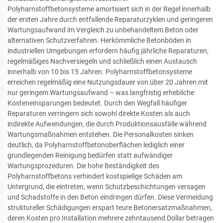
Polyharnstoffbetonsysteme amortisiert sich in der Regel innerhalb
der ersten Jahre durch entfallende Reparaturzyklen und geringeren
Wartungsaufwand im Vergleich zu unbehandeltem Beton oder
alternativen Schutzverfahren. Herkömmliche Betonböden in
industriellen Umgebungen erfordern häufig jährliche Reparaturen,
regelmäßiges Nachversiegeln und schließlich einen Austausch
innerhalb von 10 bis 15 Jahren. Polyharnstoffbetonsysteme
erreichen regelmäßig eine Nutzungsdauer von über 20 Jahren mit
nur geringem Wartungsaufwand – was langfristig erhebliche
Kosteneinsparungen bedeutet. Durch den Wegfall häufiger
Reparaturen verringern sich sowohl direkte Kosten als auch
indirekte Aufwendungen, die durch Produktionsausfälle während
Wartungsmaßnahmen entstehen. Die Personalkosten sinken
deutlich, da Polyharnstoffbetonoberflächen lediglich einer
grundlegenden Reinigung bedürfen statt aufwändiger
Wartungsprozeduren. Die hohe Beständigkeit des
Polyharnstoffbetons verhindert kostspielige Schäden am
Untergrund, die eintreten, wenn Schutzbeschichtungen versagen
und Schadstoffe in den Beton eindringen dürfen. Diese Vermeidung
struktureller Schädigungen erspart teure Betonersatzmaßnahmen,
deren Kosten pro Installation mehrere zehntausend Dollar betragen