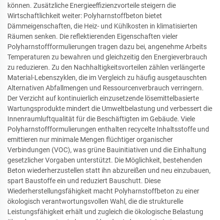
können. Zusätzliche Energieeffizienzvorteile steigern die
Wirtschaftlichkeit weiter: Polyharnstoffbeton bietet
Dämmeigenschaften, die Heiz- und Kühlkosten in klimatisierten
Räumen senken. Die reflektierenden Eigenschaften vieler
Polyharnstoffformulierungen tragen dazu bei, angenehme Arbeits
Temperaturen zu bewahren und gleichzeitig den Energieverbrauch
zu reduzieren. Zu den Nachhaltigkeitsvorteilen zählen verlängerte
Material-Lebenszyklen, die im Vergleich zu häufig ausgetauschten
Alternativen Abfallmengen und Ressourcenverbrauch verringern.
Der Verzicht auf kontinuierlich einzusetzende lösemittelbasierte
Wartungsprodukte mindert die Umweltbelastung und verbessert die
Innenraumluftqualität für die Beschäftigten im Gebäude. Viele
Polyharnstoffformulierungen enthalten recycelte Inhaltsstoffe und
emittieren nur minimale Mengen flüchtiger organischer
Verbindungen (VOC), was grüne Bauinitiativen und die Einhaltung
gesetzlicher Vorgaben unterstützt. Die Möglichkeit, bestehenden
Beton wiederherzustellen statt ihn abzureißen und neu einzubauen,
spart Baustoffe ein und reduziert Bauschutt. Diese
Wiederherstellungsfähigkeit macht Polyharnstoffbeton zu einer
ökologisch verantwortungsvollen Wahl, die die strukturelle
Leistungsfähigkeit erhält und zugleich die ökologische Belastung