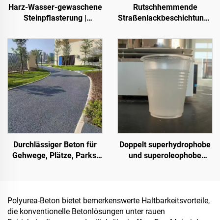
Harz-Wasser-gewaschene
Rutschhemmende
Steinpflasterung |
Straßenlackbeschichtung |
Knochenförmige
Mehrsubstrat-
Kieselsteine, Kristallsteine,
Schutzbeschichtung für
Steinteppich für
innen- und außenliegende
gewerbliche und private
Fahrbahnen
Anwendungen
Durchlässiger Beton für
Doppelt superhydrophobe
Gehwege, Plätze, Parks,
und superoleophobe
Parkplätze und andere
Deckschicht zur
Bereiche – ein
Verwendung mit
wesentliches Produkt für
Strahlungskühlbeschichtung
den Aufbau einer
oder in anderen
Polyurea-Beton bietet bemerkenswerte Haltbarkeitsvorteile,
Schwammstadt
Szenarien, bei denen
die konventionelle Betonlösungen unter rauen