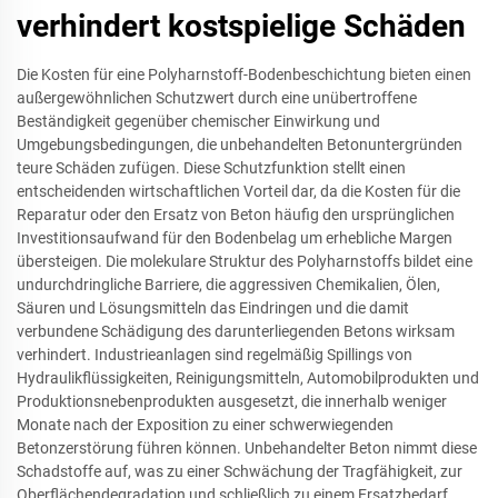
verhindert kostspielige Schäden
Die Kosten für eine Polyharnstoff-Bodenbeschichtung bieten einen
außergewöhnlichen Schutzwert durch eine unübertroffene
Beständigkeit gegenüber chemischer Einwirkung und
Umgebungsbedingungen, die unbehandelten Betonuntergründen
teure Schäden zufügen. Diese Schutzfunktion stellt einen
entscheidenden wirtschaftlichen Vorteil dar, da die Kosten für die
Reparatur oder den Ersatz von Beton häufig den ursprünglichen
Investitionsaufwand für den Bodenbelag um erhebliche Margen
übersteigen. Die molekulare Struktur des Polyharnstoffs bildet eine
undurchdringliche Barriere, die aggressiven Chemikalien, Ölen,
Säuren und Lösungsmitteln das Eindringen und die damit
verbundene Schädigung des darunterliegenden Betons wirksam
verhindert. Industrieanlagen sind regelmäßig Spillings von
Hydraulikflüssigkeiten, Reinigungsmitteln, Automobilprodukten und
Produktionsnebenprodukten ausgesetzt, die innerhalb weniger
Monate nach der Exposition zu einer schwerwiegenden
Betonzerstörung führen können. Unbehandelter Beton nimmt diese
Schadstoffe auf, was zu einer Schwächung der Tragfähigkeit, zur
Oberflächendegradation und schließlich zu einem Ersatzbedarf