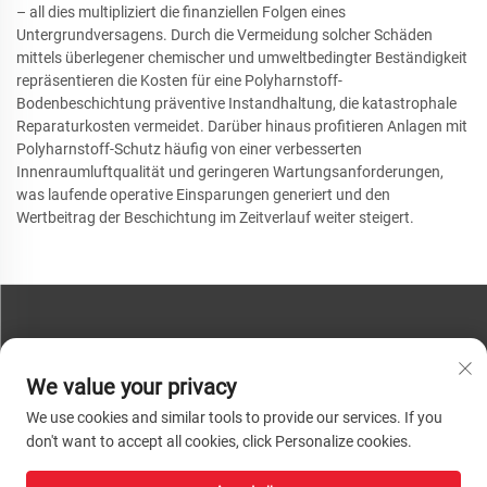
– all dies multipliziert die finanziellen Folgen eines
Untergrundversagens. Durch die Vermeidung solcher Schäden
mittels überlegener chemischer und umweltbedingter Beständigkeit
repräsentieren die Kosten für eine Polyharnstoff-
Bodenbeschichtung präventive Instandhaltung, die katastrophale
Reparaturkosten vermeidet. Darüber hinaus profitieren Anlagen mit
Polyharnstoff-Schutz häufig von einer verbesserten
Innenraumluftqualität und geringeren Wartungsanforderungen,
was laufende operative Einsparungen generiert und den
Wertbeitrag der Beschichtung im Zeitverlauf weiter steigert.
KONTAKTIEREN SIE UNS
We value your privacy
Telefon:
+86-13793890209
We use cookies and similar tools to provide our services. If you
Tel.:
+86-13793890209
don't want to accept all cookies, click Personalize cookies.
E-Mail:
[email protected]