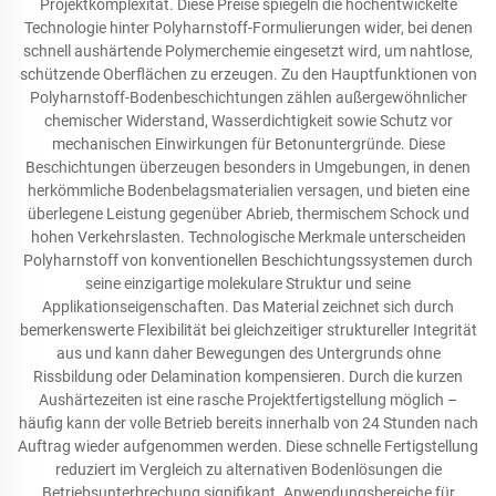
Projektkomplexität. Diese Preise spiegeln die hochentwickelte
Technologie hinter Polyharnstoff-Formulierungen wider, bei denen
schnell aushärtende Polymerchemie eingesetzt wird, um nahtlose,
schützende Oberflächen zu erzeugen. Zu den Hauptfunktionen von
Polyharnstoff-Bodenbeschichtungen zählen außergewöhnlicher
chemischer Widerstand, Wasserdichtigkeit sowie Schutz vor
mechanischen Einwirkungen für Betonuntergründe. Diese
Beschichtungen überzeugen besonders in Umgebungen, in denen
herkömmliche Bodenbelagsmaterialien versagen, und bieten eine
überlegene Leistung gegenüber Abrieb, thermischem Schock und
hohen Verkehrslasten. Technologische Merkmale unterscheiden
Polyharnstoff von konventionellen Beschichtungssystemen durch
seine einzigartige molekulare Struktur und seine
Applikationseigenschaften. Das Material zeichnet sich durch
bemerkenswerte Flexibilität bei gleichzeitiger struktureller Integrität
aus und kann daher Bewegungen des Untergrunds ohne
Rissbildung oder Delamination kompensieren. Durch die kurzen
Aushärtezeiten ist eine rasche Projektfertigstellung möglich –
häufig kann der volle Betrieb bereits innerhalb von 24 Stunden nach
Auftrag wieder aufgenommen werden. Diese schnelle Fertigstellung
reduziert im Vergleich zu alternativen Bodenlösungen die
Betriebsunterbrechung signifikant. Anwendungsbereiche für