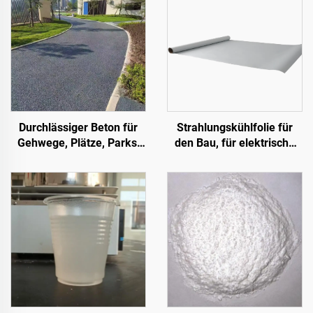
Durchlässiger Beton für
Strahlungskühlfolie für
Gehwege, Plätze, Parks,
den Bau, für elektrische
Parkplätze und andere
Geräte, für industrielle und
Bereiche – ein
spezielle Lagerhallen,
wesentliches Produkt für
Öltanks, Getreidelager,
den Aufbau einer
Verkehrseinrichtungen
Schwammstadt
und Außenanlagen sowie
für neu entstehende
Lebensstil-Anwendungen