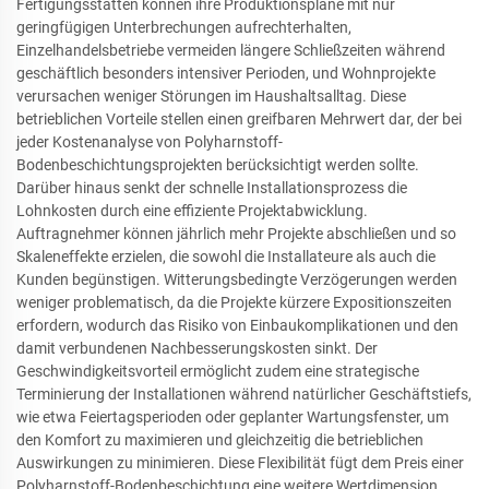
Fertigungsstätten können ihre Produktionspläne mit nur
geringfügigen Unterbrechungen aufrechterhalten,
Einzelhandelsbetriebe vermeiden längere Schließzeiten während
geschäftlich besonders intensiver Perioden, und Wohnprojekte
verursachen weniger Störungen im Haushaltsalltag. Diese
betrieblichen Vorteile stellen einen greifbaren Mehrwert dar, der bei
jeder Kostenanalyse von Polyharnstoff-
Bodenbeschichtungsprojekten berücksichtigt werden sollte.
Darüber hinaus senkt der schnelle Installationsprozess die
Lohnkosten durch eine effiziente Projektabwicklung.
Auftragnehmer können jährlich mehr Projekte abschließen und so
Skaleneffekte erzielen, die sowohl die Installateure als auch die
Kunden begünstigen. Witterungsbedingte Verzögerungen werden
weniger problematisch, da die Projekte kürzere Expositionszeiten
erfordern, wodurch das Risiko von Einbaukomplikationen und den
damit verbundenen Nachbesserungskosten sinkt. Der
Geschwindigkeitsvorteil ermöglicht zudem eine strategische
Terminierung der Installationen während natürlicher Geschäftstiefs,
wie etwa Feiertagsperioden oder geplanter Wartungsfenster, um
den Komfort zu maximieren und gleichzeitig die betrieblichen
Auswirkungen zu minimieren. Diese Flexibilität fügt dem Preis einer
Polyharnstoff-Bodenbeschichtung eine weitere Wertdimension