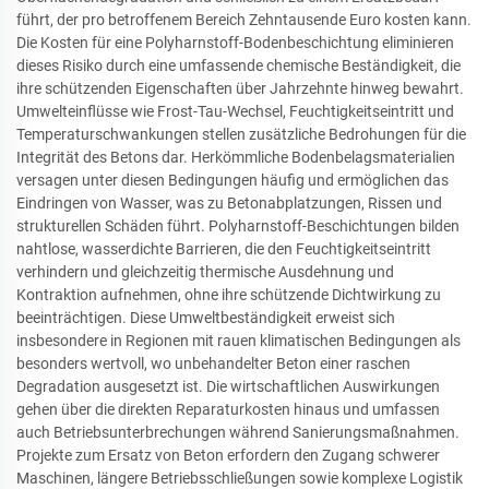
führt, der pro betroffenem Bereich Zehntausende Euro kosten kann.
Die Kosten für eine Polyharnstoff-Bodenbeschichtung eliminieren
dieses Risiko durch eine umfassende chemische Beständigkeit, die
ihre schützenden Eigenschaften über Jahrzehnte hinweg bewahrt.
Umwelteinflüsse wie Frost-Tau-Wechsel, Feuchtigkeitseintritt und
Temperaturschwankungen stellen zusätzliche Bedrohungen für die
Integrität des Betons dar. Herkömmliche Bodenbelagsmaterialien
versagen unter diesen Bedingungen häufig und ermöglichen das
Eindringen von Wasser, was zu Betonabplatzungen, Rissen und
strukturellen Schäden führt. Polyharnstoff-Beschichtungen bilden
nahtlose, wasserdichte Barrieren, die den Feuchtigkeitseintritt
verhindern und gleichzeitig thermische Ausdehnung und
Kontraktion aufnehmen, ohne ihre schützende Dichtwirkung zu
beeinträchtigen. Diese Umweltbeständigkeit erweist sich
insbesondere in Regionen mit rauen klimatischen Bedingungen als
besonders wertvoll, wo unbehandelter Beton einer raschen
Degradation ausgesetzt ist. Die wirtschaftlichen Auswirkungen
gehen über die direkten Reparaturkosten hinaus und umfassen
auch Betriebsunterbrechungen während Sanierungsmaßnahmen.
Projekte zum Ersatz von Beton erfordern den Zugang schwerer
Maschinen, längere Betriebsschließungen sowie komplexe Logistik