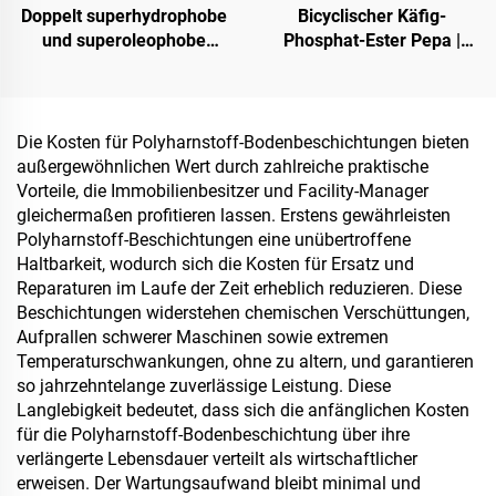
Doppelt superhydrophobe
Bicyclischer Käfig-
und superoleophobe
Phosphat-Ester Pepa |
Deckschicht zur
Karbonisierungsmittel für
Verwendung mit
Epoxidharz, PP-, EVA-
Strahlungskühlbeschichtungen
Materialien
oder in anderen
Die Kosten für Polyharnstoff-Bodenbeschichtungen bieten
Szenarien, bei denen
außergewöhnlichen Wert durch zahlreiche praktische
hydrophobe und
Vorteile, die Immobilienbesitzer und Facility-Manager
oleophobe Eigenschaften
gleichermaßen profitieren lassen. Erstens gewährleisten
erforderlich sind
Polyharnstoff-Beschichtungen eine unübertroffene
Haltbarkeit, wodurch sich die Kosten für Ersatz und
Reparaturen im Laufe der Zeit erheblich reduzieren. Diese
Beschichtungen widerstehen chemischen Verschüttungen,
Aufprallen schwerer Maschinen sowie extremen
Temperaturschwankungen, ohne zu altern, und garantieren
so jahrzehntelange zuverlässige Leistung. Diese
Langlebigkeit bedeutet, dass sich die anfänglichen Kosten
für die Polyharnstoff-Bodenbeschichtung über ihre
verlängerte Lebensdauer verteilt als wirtschaftlicher
erweisen. Der Wartungsaufwand bleibt minimal und