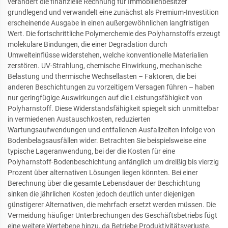
verändert die finanzielle Rechnung für Immobilienbesitzer
grundlegend und verwandelt eine zunächst als Premium-Investition
erscheinende Ausgabe in einen außergewöhnlichen langfristigen
Wert. Die fortschrittliche Polymerchemie des Polyharnstoffs erzeugt
molekulare Bindungen, die einer Degradation durch
Umwelteinflüsse widerstehen, welche konventionelle Materialien
zerstören. UV-Strahlung, chemische Einwirkung, mechanische
Belastung und thermische Wechsellasten – Faktoren, die bei
anderen Beschichtungen zu vorzeitigem Versagen führen – haben
nur geringfügige Auswirkungen auf die Leistungsfähigkeit von
Polyharnstoff. Diese Widerstandsfähigkeit spiegelt sich unmittelbar
in vermiedenen Austauschkosten, reduzierten
Wartungsaufwendungen und entfallenen Ausfallzeiten infolge von
Bodenbelagsausfällen wider. Betrachten Sie beispielsweise eine
typische Lageranwendung, bei der die Kosten für eine
Polyharnstoff-Bodenbeschichtung anfänglich um dreißig bis vierzig
Prozent über alternativen Lösungen liegen könnten. Bei einer
Berechnung über die gesamte Lebensdauer der Beschichtung
sinken die jährlichen Kosten jedoch deutlich unter diejenigen
günstigerer Alternativen, die mehrfach ersetzt werden müssen. Die
Vermeidung häufiger Unterbrechungen des Geschäftsbetriebs fügt
eine weitere Wertebene hinzu, da Betriebe Produktivitätsverluste,