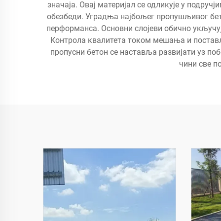
значаја. Овај материјал се одликује у подруч
обезбеди. Уградња најбољег пропушљивог бето
перформанса. Основни слојеви обично укључуј
Контрола квалитета током мешања и постављ
пропусни бетон се наставља развијати уз п
чини све п