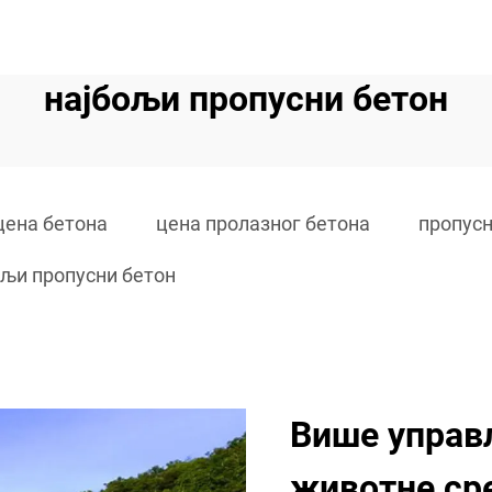
најбољи пропусни бетон
цена бетона
цена пролазног бетона
пропусн
ољи пропусни бетон
Више управ
животне ср