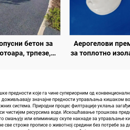
опусни бетон за
Аерогелови пре
отоара, трпезе,
за топлотно изола
кове, паркинге и
звучну изолациј
руга подручја,
апсорпцију, отпо
ходан је производ
на влагу и плесен
 изградњу града
кров, солар, сп
шке предности које га чине супериорним од конвенционалн
он доживљавају значајне предности управљања кишаком во
сунџера
зид, унутрашњи 
жних система. Природни процес филтрације уклања загађив
преградну зид
оси чистијем ресурсима воде. Искошћавање трошкова предс
есто смањују или елиминишу скупе накнаде за управљање 
спаваћу собу, сас
е све строже прописе о животној средини без потребе за 
и учионицу, КТВ