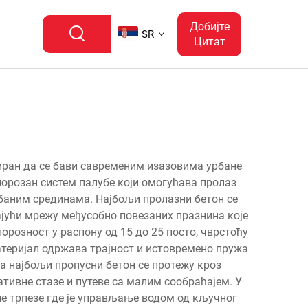
Добијте
SR
Цитат
иран да се бави савременим изазовима урбане
порозан систем палубе који омогућава пролаз
баним срединама. Најбољи пролазни бетон се
ајући мрежу међусобно повезаних празнина које
розност у распону од 15 до 25 посто, чврстоћу
материјал одржава трајност и истовремено пружа
а најбољи пропусни бетон се протежу кроз
тивне стазе и путеве са малим сообраћајем. У
не трпезе где је управљање водом од кључног