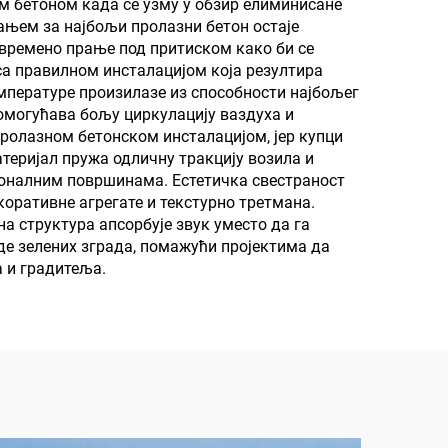
м бетоном када се узму у обзир елиминисане
ањем за најбољи пролазни бетон остаје
времено прање под притиском како би се
са правилном инсталацијом која резултира
пературе произилазе из способности најбољег
омогућава бољу циркулацију ваздуха и
ролазном бетонском инсталацијом, јер купци
теријал пружа одличну тракцију возила и
ионалним површинама. Естетичка свестраност
оративне агрегате и текстурно третмана.
а структура апсорбује звук уместо да га
е зелених зграда, помажући пројектима да
а и градитеља.