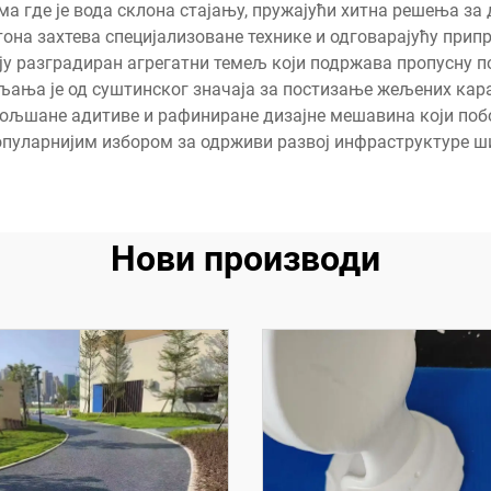
јима где је вода склона стајању, пружајући хитна решења з
на захтева специјализоване технике и одговарајућу прип
у разградиран агрегатни темељ који подржава пропусну п
ања је од суштинског значаја за постизање жељених кара
обољшане адитиве и рафиниране дизајне мешавина који поб
опуларнијим избором за одрживи развој инфраструктуре ш
Нови производи