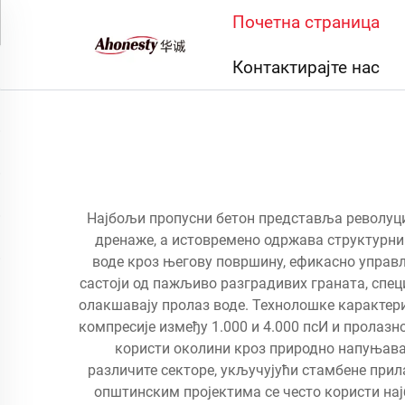
Почетна страница
Контактирајте нас
Најбољи пропусни бетон представља револуци
дренаже, а истовремено одржава структурни 
воде кроз његову површину, ефикасно управ
састоји од пажљиво разградивих граната, спец
олакшавају пролаз воде. Технолошке карактери
компресије између 1.000 и 4.000 псИ и пролазн
користи околини кроз природно напуњавањ
различите секторе, укључујући стамбене прил
општинским пројектима се често користи нај