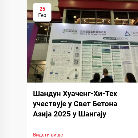
25
Feb
Шандун Хуаченг-Хи-Тех
учествује у Свет Бетона
Азија 2025 у Шангају
Видети више