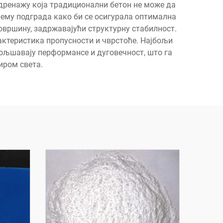
а дренажу која традиционални бетон не може да
рему подграда како би се осигурала оптимална
овршину, задржавајући структурну стабилност.
ктеристика пропусности и чврстоће. Најбољи
ољшавају перформансе и дуговечност, што га
иром света.