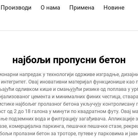
Производи
О нама
Примена
Новине
најбољи пропусни бетон
онарни напредак у технологији одрживе изградње, дизајн
интегритет. Овај иновативни материјал функционише као 
љајући одливком кише и смањујући ризике од поплава у ур
ијализованог цемента и минималних финих честица, ствар
стике најбољег пролазног бетона укључују контролисану по
ост од 2 до 18 галона у минути по квадратном футу. Овај 
е подземних вода и филтрацију загађивача. Апликације з
азе, комерцијална паркинга, пешачке пешачке стазе, рекреа
бољи пролазни бетон за троторе, путеве у парковима и јав