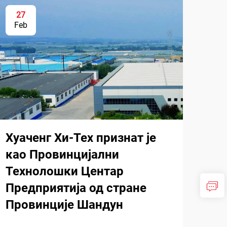
27
Feb
Хуаченг Хи-Тех признат је
као Провинцијални
Технолошки Центар
Предприятија од стране
Провинције Шандун