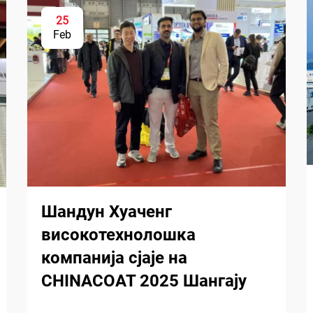
25
Feb
Шандун Хуаченг
високотехнолошка
компанија сјаје на
CHINACOAT 2025 Шангају