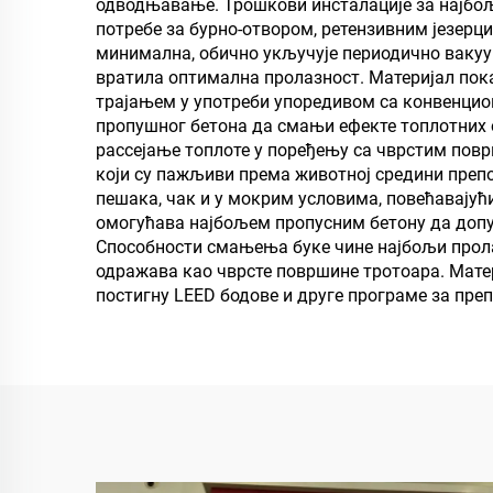
одводњавање. Трошкови инсталације за најбољ
потребе за бурно-отвором, ретензивним језер
минимална, обично укључује периодично вакуу
вратила оптимална пролазност. Материјал пока
трајањем у употреби упоредивом са конвенци
пропушног бетона да смањи ефекте топлотних о
рассејање топлоте у поређењу са чврстим повр
који су пажљиви према животној средини препо
пешака, чак и у мокрим условима, повећавају
омогућава најбољем пропусним бетону да допун
Способности смањења буке чине најбољи пролаз
одражава као чврсте површине тротоара. Мате
постигну LEED бодове и друге програме за пре