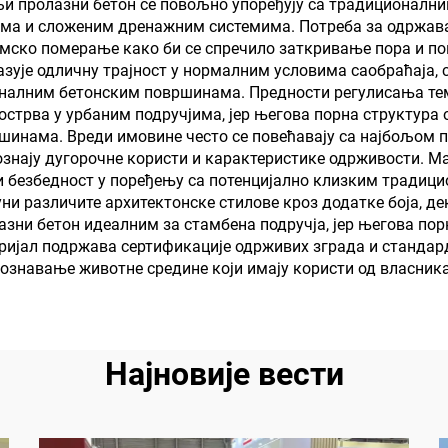
и пролазни бетон се повољно упоређују са традиционални
цима и сложеним дренажним системима. Потреба за одржав
мско померање како би се спречило заткривање пора и по
зује одличну трајност у нормалним условима саобраћаја, 
оналним бетонским површинама. Предности регулисања тем
стрва у урбаним подручјима, јер његова порна структура 
шинама. Вреди имовине често се повећавају са најбољом п
знају дугорочне користи и карактеристике одрживости. Ма
ћи безбедност у поређењу са потенцијално клизким традиц
и различите архитектонске стилове кроз додатке боја, дек
ни бетон идеалним за стамбена подручја, јер његова порн
ријал подржава сертификације одрживих зграда и стандард
познавање животне средине који имају користи од власник
Најновије вести