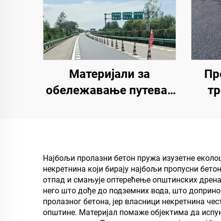
Материјали за
Пр
обележавање путева |
тр
Обележавање
пар
саобраћајних линија и
д
знакова за асфалтне и
неоп
бетонске коловозе
за
Најбољи пролазни бетон пружа изузетне еколо
некретнина који бирају најбољи пропусни бет
отпад и смањује оптерећење општинских дрена
него што дође до подземних вода, што доприн
пролазног бетона, јер власници некретнина ч
општине. Материјал помаже објектима да испун