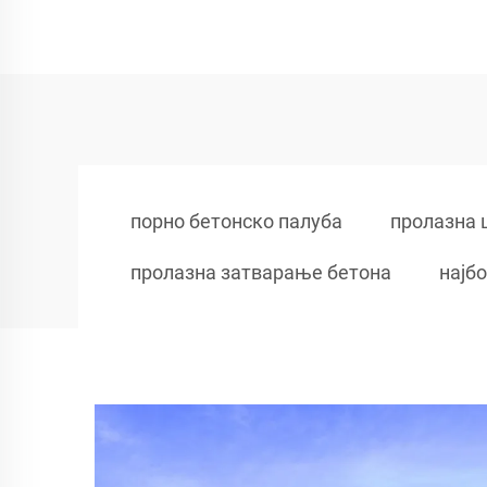
порно бетонско палуба
пролазна 
пролазна затварање бетона
најб