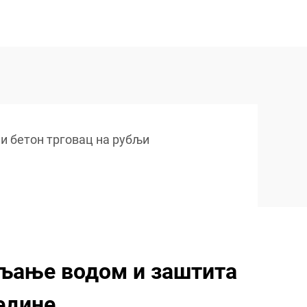
и бетон трговац на рубљи
љање водом и заштита
едине