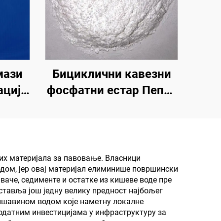
мази
Бициклични кавезни
цију,
фосфатни естар Пепа |
у и
Средство за
рност
карбонизацију
и, за
епоксидне смоле, ПП,
ољни
ЕВА материјала
их материјала за павовање. Власници
дом, јер овај материјал елиминише површински
зид,
аче, седименте и остатке из кишеве воде пре
,
тавља још једну велику предност најбољег
кишавином водом које наметну локалне
танак
додатним инвестицијама у инфраструктуру за
, по