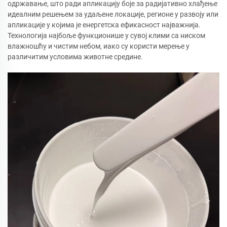
одржавање, што ради апликацију боје за радијативно хлађење
идеалним решењем за удаљене локације, регионе у развоју или
апликације у којима је енергетска ефикасност најважнија.
Технологија најбоље функционише у сувој клими са ниском
влажношћу и чистим небом, иако су користи мерење у
различитим условима животне средине.