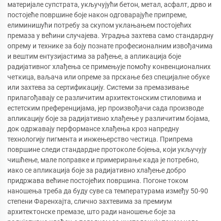
материјале супстрата, укључујући бетон, метал, асфалт, дрво и
постојеће површине боје након одговарајуће припреме,
елиминишући потребу за скупом уклањањем постојећих
премаза у већини случајева. Уградња захтева само стандардну
опрему и технике за боју познате професионалним извођачима
и вештим ентузијастима за рађење, а апликација боје
радијативног хлађења се примењује помоћу конвенционалних
четкица, ваљача или опреме за прскање без специјалне обуке
или захтева за сертификацију. Системи за премазивање
прилагођавају се различитим архитектонским стиловима и
естетским преференцијама, јер произвођачи сада производе
апликацију боје за радијативно хлађење у различитим бојама,
док одржавају перформансе хлађења кроз напредну
технологију пигмента и инжењерство честица. Припрема
површине следи стандардне протоколе бојења, који укључују
чишћење, мале поправке и примерирање када је потребно,
иако се апликација боје за радијативно хлађење добро
придржава већине постојећих површина. Погоне током
наношења треба да буду суве са температурама између 50-90
степени Фаренхајта, слично захтевима за премиум
архитектонске премазе, што ради наношење боје за