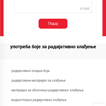
0/1000
Подај
употреба боје за радијативно хлађење
радијативно хладна боја
радијативни материјал за хлађење
материјал за облачење радијативног хлађења
водоотпорно радијативно хлађење