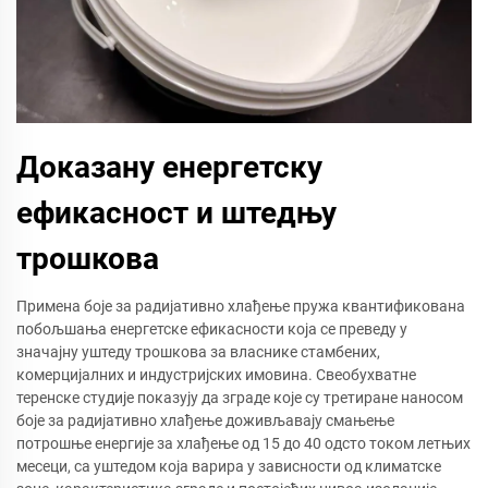
Доказану енергетску
ефикасност и штедњу
трошкова
Примена боје за радијативно хлађење пружа квантификована
побољшања енергетске ефикасности која се преведу у
значајну уштеду трошкова за власнике стамбених,
комерцијалних и индустријских имовина. Свеобухватне
теренске студије показују да зграде које су третиране наносом
боје за радијативно хлађење доживљавају смањење
потрошње енергије за хлађење од 15 до 40 одсто током летњих
месеци, са уштедом која варира у зависности од климатске