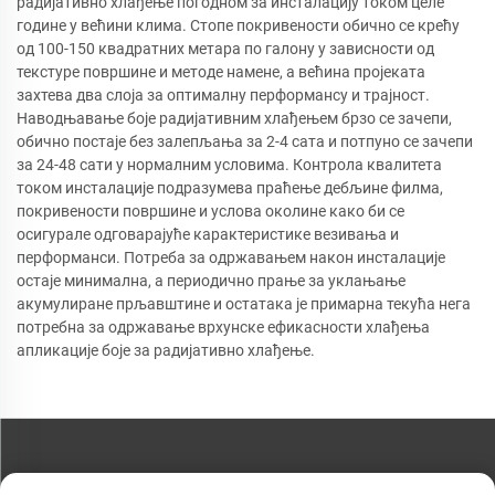
радијативно хлађење погодном за инсталацију током целе
године у већини клима. Стопе покривености обично се крећу
од 100-150 квадратних метара по галону у зависности од
текстуре површине и методе намене, а већина пројеката
захтева два слоја за оптималну перформансу и трајност.
Наводњавање боје радијативним хлађењем брзо се зачепи,
обично постаје без залепљања за 2-4 сата и потпуно се зачепи
за 24-48 сати у нормалним условима. Контрола квалитета
током инсталације подразумева праћење дебљине филма,
покривености површине и услова околине како би се
осигурале одговарајуће карактеристике везивања и
перформанси. Потреба за одржавањем након инсталације
остаје минимална, а периодично прање за уклањање
акумулиране прљавштине и остатака је примарна текућа нега
потребна за одржавање врхунске ефикасности хлађења
апликације боје за радијативно хлађење.
КОНТАКТИРАЈТЕ НАС