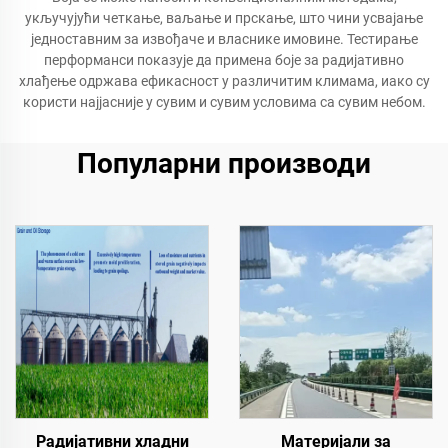
укључујући четкање, ваљање и прскање, што чини усвајање
једноставним за извођаче и власнике имовине. Тестирање
перформанси показује да примена боје за радијативно
хлађење одржава ефикасност у различитим климама, иако су
користи најјасније у сувим и сувим условима са сувим небом.
Популарни производи
Радијативни хладни
Материјали за