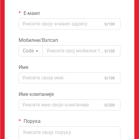
Е-маил
0/100
Мобилни/Ватсап
Code
0/100
Име
0/100
Име компаније
0/200
Порука