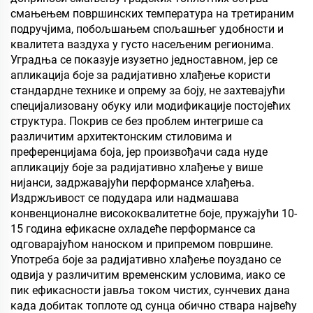
смањењем површинских температура на третираним
подручјима, побољшањем спољашњег удобности и
квалитета ваздуха у густо насељеним регионима.
Уградња се показује изузетно једноставном, јер се
апликација боје за радијативно хлађење користи
стандардне технике и опрему за боју, не захтевајући
специјализовану обуку или модификације постојећих
структура. Покрив се без проблем интегрише са
различитим архитектонским стиловима и
преференцијама боја, јер произвођачи сада нуде
апликацију боје за радијативно хлађење у више
нијанси, задржавајући перформансе хлађења.
Издржљивост се подудара или надмашава
конвенционалне висококвалитетне боје, пружајући 10-
15 година ефикасне охладеће перформансе са
одговарајућом наноском и припремом површине.
Употреба боје за радијативно хлађење поуздано се
одвија у различитим временским условима, иако се
пик ефикасности јавља током чистих, сунчевих дана
када добитак топлоте од сунца обично ствара највећу