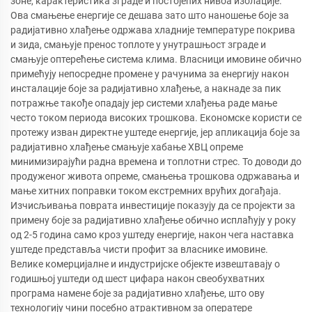
зоне, карактеристика зграде и постојећих нивоа изолације.
Ова смањење енергије се дешава зато што наношење боје за
радијативно хлађење одржава хладније температуре покрива
и зида, смањује пренос топлоте у унутрашњост зграде и
смањује оптерећење система клима. Власници имовине обично
примећују непосредне промене у рачунима за енергију након
инсталације боје за радијативно хлађење, а накнаде за пик
потражње такође опадају јер системи хлађења раде мање
често током периода високих трошкова. Економске користи се
протежу изван директне уштеде енергије, јер апликација боје за
радијативно хлађење смањује хабање ХВЦ опреме
минимизирајући радна времена и топлотни стрес. То доводи до
продуженог живота опреме, смањења трошкова одржавања и
мање хитних поправки током екстремних врућих догађаја.
Изчисљивања поврата инвестиције показују да се пројекти за
примену боје за радијативно хлађење обично исплаћују у року
од 2-5 година само кроз уштеду енергије, након чега наставка
уштеде представља чисти профит за власнике имовине.
Велике комерцијалне и индустријске објекте извештавају о
годишњој уштеди од шест цифара након свеобухватних
програма намене боје за радијативно хлађење, што ову
технологију чини посебно атрактивном за оператере