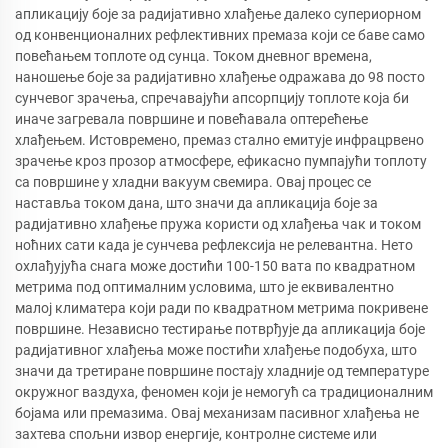
апликацију боје за радијативно хлађење далеко супериорном
од конвенционалних рефлективних премаза који се баве само
повећањем топлоте од сунца. Током дневног времена,
наношење боје за радијативно хлађење одражава до 98 посто
сунчевог зрачења, спречавајући апсорпцију топлоте која би
иначе загревала површине и повећавала оптерећење
хлађењем. Истовремено, премаз стално емитује инфрацрвено
зрачење кроз прозор атмосфере, ефикасно пумпајући топлоту
са површине у хладни вакуум свемира. Овај процес се
наставља током дана, што значи да апликација боје за
радијативно хлађење пружа користи од хлађења чак и током
ноћних сати када је сунчева рефлексија не релевантна. Нето
охлађујућа снага може достићи 100-150 вата по квадратном
метрима под оптималним условима, што је еквивалентно
малој климатера који ради по квадратном метрима покривене
површине. Независно тестирање потврђује да апликација боје
радијативног хлађења може постићи хлађење подобуха, што
значи да третиране површине постају хладније од температуре
окружног ваздуха, феномен који је немогућ са традиционалним
бојама или премазима. Овај механизам пасивног хлађења не
захтева спољни извор енергије, контролне системе или