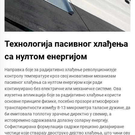
Технологија пасивног хлађења
са нултом енергијом
Направка боје за радијативно хлађење револуционизује
контролу температуре кроз свој иновативни механизам
пасивног хлађења са нултом енергијом који ради
континуирано без електричне или механичке системе. Ова
изузетна апликација боје за радијативно хлађење користи
основне принципе физике, посебно прозоре атмосферске
транспарентности између 8-13 микрометра таласне дужине, да
би емитовала топлотну зрачење директно у свемир, а
истовремено одражавала долазну соларну енергију.
Софистицирана формулација садржи прецизно дизајниране
честице које стварају двоструко дејство хлађења, што чини ову