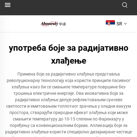
SR
употреба боје за радијативно
хлађење
Примена боје за радијативно хлађење представља
револуционарну технологију која користи принципе пасивног
хлађења како би се смањиле температуре површине без
трошења електричне енергије. Ова иновативна боја за
радијативно хлађење делује рефлектовањем сунчеве
светлости и емитовањем топлотног зрачења у хладни вакуум
простора, стварајући природни ефекат хлађења који може
смањити температуру до 10-15 степени по Фаренхајту у
поређењу са конвенционалним бојама. Апликација боје за
радијативно хлађење користи специјално дизајниране честице