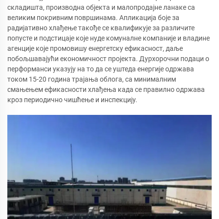
складишта, производна објекта и малопродајне ланаке са
великим покривним површинама. Апликација боје за
радијативно хлађење такође се квалификује за различите
попусте и подстицаје које нуде комуналне компаније и владине
агенције које промовишу енергетску ефикасност, даље
побољшавајући економичност пројекта. Дурхорочни подаци о
перформанси указују на то да се уштеда енергије одржава
током 15-20 година трајања облога, са минималним
смањењем ефикасности хлађења када се правилно одржава
кроз периодично чишћење и инспекцију.