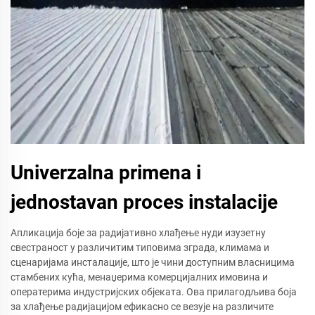
Univerzalna primena i
jednostavan proces instalacije
Апликација боје за радијативно хлађење нуди изузетну
свестраност у различитим типовима зграда, климама и
сценаријама инсталације, што је чини доступним власницима
стамбених кућа, менаџерима комерцијалних имовина и
оператерима индустријских објеката. Ова прилагодљива боја
за хлађење радијацијом ефикасно се везује на различите