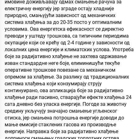
олеофобна својства
имовине доживљавају одмах смањење рачуна за
електричну енергију јер зграде остају хладније
природно, смањујући зависност од механичких
система хлађења за до 20-35 посто у оптималним
условима. Ова енергетска ефикасност се директно
преводи у уштеду трошкова, са типичним периодима
окупације који се крећу од 2-4 године у зависности од
локалних цена енергије и климатских услова. Употреба
боје за радијативно хлађење не захтева одржавање
изван стандардне неге боје, елиминишући текуће
оперативне трошкове повезане са механичком
опремом за хлађење. За разлику од традиционалних
система хлађења који конзумирају струју
континуирано, ова апликација боје за радијативно
хлађење ради пасивно, стварајући ефекте хлађења 24
сата дневно без уласка енергије. Погоде за животну
средину укључују значајно смањење угљенског
отиска, јер смањена потрошња енергије доводи до
мање емисије стаклених гасова из производње
енергије. Направка боје за радијативно хлађење
доприноси смањењу градских топлотних острва