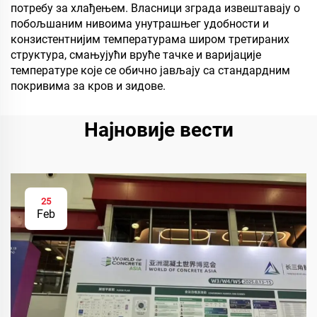
потребу за хлађењем. Власници зграда извештавају о
побољшаним нивоима унутрашњег удобности и
конзистентнијим температурама широм третираних
структура, смањујући вруће тачке и варијације
температуре које се обично јављају са стандардним
покривима за кров и зидове.
Најновије вести
25
Feb