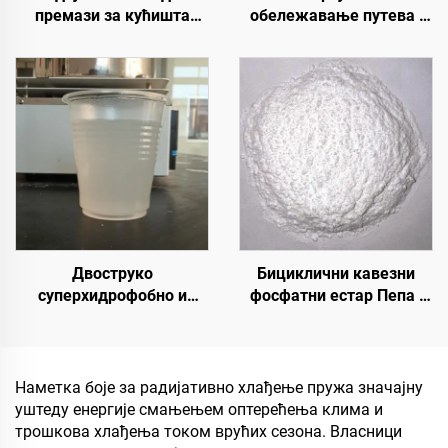
премази за кућишта
обележавање путева |
трансформаторских
Обележавање
кабинета, зграда
саобраћајних линија и
фабрике плоча од
знакова за асфалтне и
бојевог челика,
бетонске коловозе
резервоар за
складиштење житарица,
резервоар за
складиштење уља
Двоструко
Бициклични кавезни
суперхидрофобно и
фосфатни естар Пепа |
суперлеофобно горње
Средство за
премаз за употребу са
карбонизацију
радијативним хладним
епоксидне смоле, ПП,
премазима или у другим
ЕВА материјала
Наметка боје за радијативно хлађење пружа значајну
сценаријама који
уштеду енергије смањењем оптерећења клима и
захтевају хидрофобна и
трошкова хлађења током врућих сезона. Власници