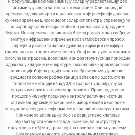
и формулације које максимизују соларну рефлектанцију док
оптимизују својства топлотне емитације. Ови напредни
премази садрже микро и нано честице које расејавају долазно
сунчево зрачење широм целог соларног спектра, спречавајући
апсорпцију топлоте која се обично јавља са стандардним
бојама. Истовремено, апликација боје за радијативно хлађење
емитује инфрацрвено зрачење кроз атмосферски прозор,
одређени распон таласних дужина у којем је атмосфера
транспарентна топлотном зрачењу. Овај двоструки механизам
омогућава зградама, возилима и инфраструктури да природно
одржавају хладније температуре. Технолошке карактеристике
апликације боје за радијативно хлађење укључују високе
вредности соларне рефлектанције веће од 95 одсто, стопе
топлотне емитације изнад 0,9 и трајност упоређујућу са
врхунским архитектонским премазима. Производствени
процеси укључују прецизну контролу величине честица,
оптимизацију хемије површине и избор везива како би се
осигурале доследне перформансе на различитим супстратима.
Примене за апликацију боје за радијативно хлађење
обухватају стамбене зграде, комерцијалне структуре,
индустријске објекте, транспортна возила и спољну опрему.
Боја се може наносити конвенционалним методама,