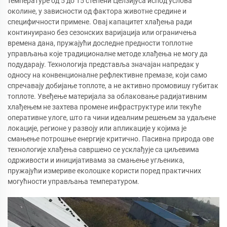
температуре од 5 до 15 степени Целзијуса испод услова
околине, у зависности од фактора животне средине и
специфичности примене. Овај капацитет хлађења ради
континуирано без сезонских варијација или ограничења
времена дана, пружајући доследне предности топлотне
управљања које традиционалне методе хлађења не могу да
подударају. Технологија представља значајан напредак у
односу на конвенционалне рефлективне премазе, који само
спречавају добијање топлоте, а не активно промовишу губитак
топлоте. Увеђење материјала за облаковање радијативним
хлађењем не захтева промене инфраструктуре или текуће
оперативне улоге, што га чини идеалним решењем за удаљене
локације, регионе у развоју или апликације у којима је
смањење потрошње енергије критично. Пасивна природа ове
технологије хлађења савршено се усклађује са циљевима
одрживости и иницијативама за смањење угљеника,
пружајући измериве еколошке користи поред практичних
могућности управљања температуром.