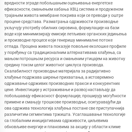
вредности зграде побољшањем оцењивања енергетске
ефикасности, смањењем хабања ХВЦ система и продуженом
трајањем живота мембране покрива који се преводи у оштре
процене средстава. Разматрања одрживости производње
укључују употребу обилних сировина, формулације на бази
воде које минимизирају емисије летљивих органских једињења
и производне процесе који генеришу минималне потоке
отпада. Процена живота показује повољне еколошке профиле
у поређењу са традиционалним алтернативама хлађења, са
мањом потрошњом ресурса и смањеним утицајем на животну
средину током целог животног циклуса производа.
Скалабилност производње материјала за радијативно
хлађење подржава ширење прихватања, а истовремено
одржавање одрживих производних пракси и конкурентних
цене. Инвестиције у истраживање и развој настављају да
побољшавају ефикасност формулације, проширују могућности
примене и смањују трошкове производње, осигуравајући да
ова одржива технологија хлађења постане све приступачнија
различитим сегментима тржишта. Усаглашавање технологије
са глобалним иницијативама одрживости, циљевима
обновљиве енергије и плановима за акцију у области климе