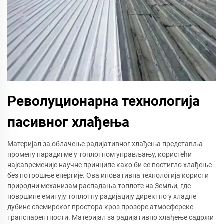
Револуционарна технологија
пасивног хлађења
Материјал за облачење радијативног хлађења представља
промену парадигме у топлотном управљању, користећи
најсавременије научне принципе како би се постигло хлађење
без потрошње енергије. Ова иновативна технологија користи
природни механизам распадања топлоте на Земљи, где
површине емитују топлотну радијацију директно у хладне
дубине свемирског простора кроз прозоре атмосферске
транспарентности. Материјал за радијативно хлађење садржи