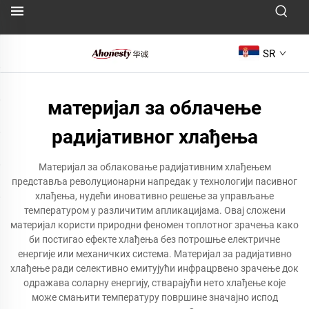
SR
материјал за облачење
радијативног хлађења
Материјал за облаковање радијативним хлађењем
представља револуционарни напредак у технологији пасивног
хлађења, нудећи иновативно решење за управљање
температуром у различитим апликацијама. Овај сложени
материјал користи природни феномен топлотног зрачења како
би постигао ефекте хлађења без потрошње електричне
енергије или механичких система. Материјал за радијативно
хлађење ради селективно емитујући инфрацрвено зрачење док
одражава соларну енергију, стварајући нето хлађење које
може смањити температуру површине значајно испод