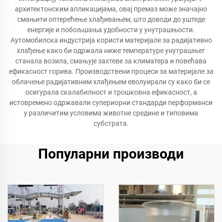
архитектонским апликацијама, овај премаз може значајно
смањити оптерећење хлађивањем, што доводи до уштеде
енергије и побољшања удобности у унутрашњости.
Аутомобилска индустрија користи материјале за радијативно
хлађење како би одржала ниже температуре унутрашњег
станала возила, смањује захтеве за климатера и повећава
ефикасност горива. Производствени процеси за материјале за
облачење радијативним хлађењем еволуирали су како би се
осигурала скалабилност и трошковна ефикасност, а
истовремено одржавали супериорни стандарди перформанси
у различитим условима животне средине и типовима
субстрата.
Популарни производи