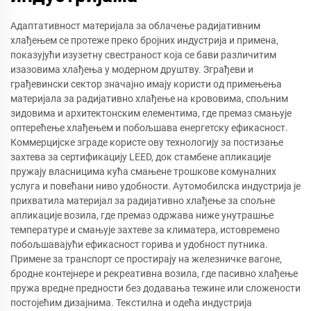
Адаптативност материјала за облачење радијативним
хлађењем се протеже преко бројних индустрија и примена,
показујући изузетну свестраност која се бави различитим
изазовима хлађења у модерном друштву. Зграђеви и
грађевински сектор значајно имају користи од примењења
материјала за радијативно хлађење на крововима, спољним
зидовима и архитектонским елементима, где премаз смањује
оптерећење хлађењем и побољшава енергетску ефикасност.
Коммерцијске зграде користе ову технологију за постизање
захтева за сертификацију LEED, док стамбене апликације
пружају власницима кућа смањене трошкове комуналних
услуга и повећани ниво удобности. Аутомобилска индустрија је
прихватила материјал за радијативно хлађење за спољне
апликације возила, где премаз одржава ниже унутрашње
температуре и смањује захтеве за климатера, истовремено
побољшавајући ефикасност горива и удобност путника.
Примене за транспорт се простирају на железничке вагоне,
бродне контејнере и рекреативна возила, где пасивно хлађење
пружа вредне предности без додавања тежине или сложености
постојећим дизајнима. Текстилна и одећа индустрија