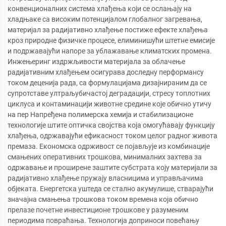
конвенционалних система хлађења који се ослањају на
хладњаке са високим потенцијалом глобалног загревања,
материјал за радијативно хлађење постиже ефекте хлађења
кроз природне физичке процесе, елиминишући штетне емисије
и подржавајући напоре за ублажавање климатских промена.
Инжењеринг издржљивости материјала за облачење
радијативним хлађењем осигурава доследну перформансу
током деценија рада, са формулацијама дизајнираним да се
супротставе ултраљубичастој деградацији, стресу топлотних
циклуса и контаминацији животне средине које обично утичу
на пер Напређена полимерска хемија и стабилизационе
технологије штите оптичка својства која омогућавају функцију
хлађења, одржавајући ефикасност током целог радног живота
премаза. Економска одрживост се појављује из комбинације
смањених оперативних трошкова, минималних захтева за
одржавање и проширене заштите субстрата коју материјали за
радијативно хлађење пружају власницима и управљачима
објеката. Енергетска уштеда се стално акумулише, стварајући
значајна смањења трошкова током времена која обично
прелазе почетне инвестиционе трошкове у разуменим
периодима повраћања. Технологија доприноси повећању