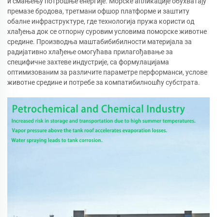
и смањењу потрошње енергије. Морске апликације обухватају
премазе бродова, третмани офшор платформе и заштиту
обалне инфраструктуре, где технологија пружа користи од
хлађења док се отпорну суровим условима поморске животне
средине. Производња маштабибибилности материјала за
радијативно хлађење омогућава прилагођавање за
специфичне захтеве индустрије, са формулацијама
оптимизованим за различите параметре перформанси, услове
животне средине и потребе за компатибилношћу субстрата.