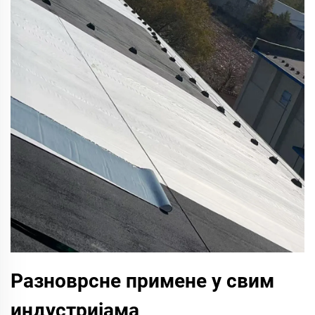
Разноврсне примене у свим
индустријама