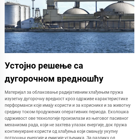
Устојно решење са
дугорочном вредношћу
Материјал за облаковање радијативним хлађењем пружа
изузетну дугорочну вредност кроз одрживе карактеристике
перформанси које имају користи и за кориснике и за животну
средину током продужених оперативних периода. Еколошка
одрживост ове технологије произилази из његовог пасивног
механизма рада, који не захтева улазак енергије, док пружа
континуиране користи од хлађења који смањују укупну
потрошњу енергије и емисије угљеника. За разлику од