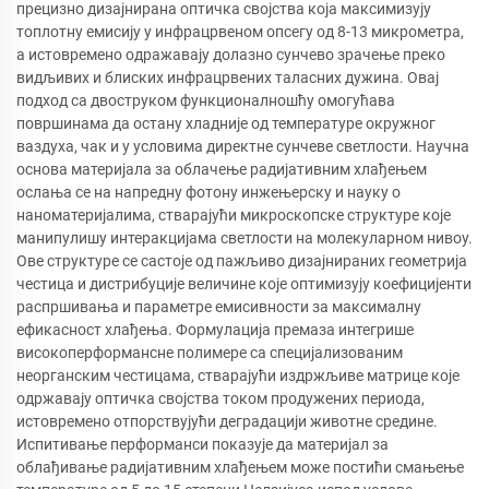
прецизно дизајнирана оптичка својства која максимизују
топлотну емисију у инфрацрвеном опсегу од 8-13 микрометра,
а истовремено одражавају долазно сунчево зрачење преко
видљивих и блиских инфрацрвених таласних дужина. Овај
подход са двоструком функционалношћу омогућава
површинама да остану хладније од температуре окружног
ваздуха, чак и у условима директне сунчеве светлости. Научна
основа материјала за облачење радијативним хлађењем
ослања се на напредну фотону инжењерску и науку о
наноматеријалима, стварајући микроскопске структуре које
манипулишу интеракцијама светлости на молекуларном нивоу.
Ове структуре се састоје од пажљиво дизајнираних геометрија
честица и дистрибуције величине које оптимизују коефицијенти
распршивања и параметре емисивности за максималну
ефикасност хлађења. Формулација премаза интегрише
високоперформансне полимере са специјализованим
неорганским честицама, стварајући издржљиве матрице које
одржавају оптичка својства током продужених периода,
истовремено отпорствујући деградацији животне средине.
Испитивање перформанси показује да материјал за
облађивање радијативним хлађењем може постићи смањење