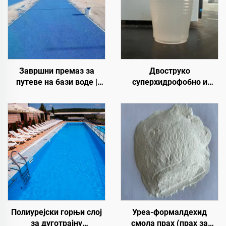
Завршни премаз за
Двоструко
путеве на бази воде |
суперхидрофобно и
Вишеслојни премаз за
суперлеофобно горње
промену боје за
премаз за употребу са
унутрашње и спољашње
радијативним хладним
коловозе
премазима или у другим
сценаријама који
захтевају хидрофобна и
олеофобна својства
Полиурејски горњи слој
Уреа-формалдехид
за дуготрајну
смола прах (прах за