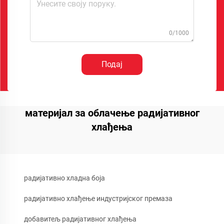
0/1000
Подај
материјал за облачење радијативног
хлађења
радијативно хладна боја
радијативно хлађење индустријског премаза
добавитељ радијативног хлађења