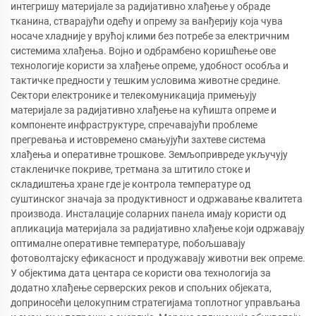
интегришу материјале за радијативно хлађење у обраде
тканина, стварајући одећу и опрему за ванђерију која чува
носаче хладније у врућој клими без потребе за електричним
системима хлађења. Војно и одбрамбено коришћење ове
технологије користи за хлађење опреме, удобност особља и
тактичке предности у тешким условима животне средине.
Сектори електронике и телекомуникација примењују
материјале за радијативно хлађење на кућишта опреме и
компоненте инфраструктуре, спречавајући проблеме
прегревања и истовремено смањујући захтеве система
хлађења и оперативне трошкове. Земљопривреде укључују
стакленичке покриве, третмана за штитило стоке и
складиштења хране где је контрола температуре од
суштинског значаја за продуктивност и одржавање квалитета
производа. Инсталације соларних панела имају користи од
апликација материјала за радијативно хлађење који одржавају
оптималне оперативне температуре, побољшавају
фотоволтајску ефикасност и продужавају животни век опреме.
У објектима дата центара се користи ова технологија за
додатно хлађење серверских реков и спољних објеката,
доприносећи целокупним стратегијама топлотног управљања