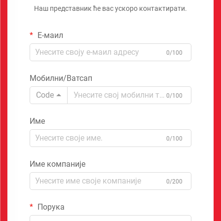
Наш представник ће вас ускоро контактирати.
Е-маил
0/100
Мобилни/Ватсап
Code
0/100
Име
0/100
Име компаније
0/200
Порука