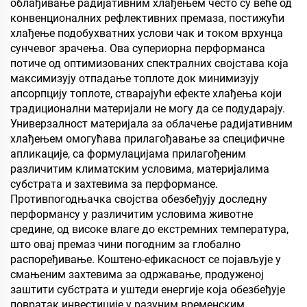
облађивање радијативним хлађењем често су веће од
конвенционалних рефлективних премаза, постижући
хлађење подобухватних услови чак и током врхунца
сунчевог зрачења. Ова супериорна перформанса
потиче од оптимизованих спектралних својстава која
максимизују отпадање топлоте док минимизују
апсорпцију топлоте, стварајући ефекте хлађења који
традиционални материјали не могу да се подударају.
Универзалност материјала за облачење радијативним
хлађењем омогућава прилагођавање за специфичне
апликације, са формулацијама прилагођеним
различитим климатским условима, материјалима
субстрата и захтевима за перформансе.
Противпогодњачка својства обезбеђују доследну
перформансу у различитим условима животне
средине, од високе влаге до екстремних температура,
што овај премаз чини погодним за глобално
распоређивање. Коштено-ефикасност се појављује у
смањеним захтевима за одржавање, продуженој
заштити субстрата и уштеди енергије која обезбеђује
повратак инвестиције у разуним временским