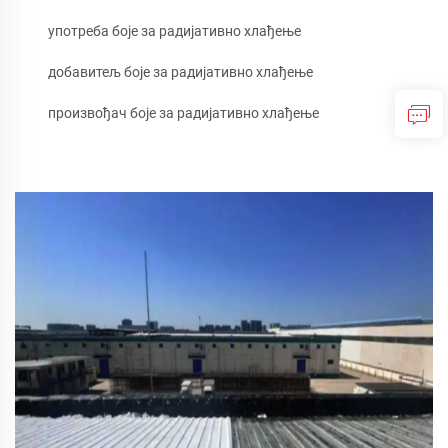
употреба боје за радијативно хлађење
добавитељ боје за радијативно хлађење
произвођач боје за радијативно хлађење