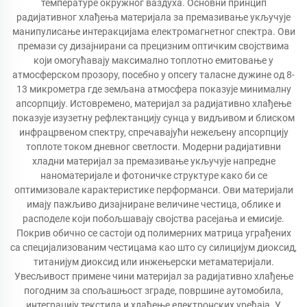
температуре окружног ваздуха. Основни принцип
радијативног хлађења материјала за премазивање укључује
манипулисање интеракцијама електромагнетног спектра. Ови
премази су дизајнирани са прецизним оптичким својствима
који омогућавају максимално топлотно емитовање у
атмосферском прозору, посебно у опсегу таласне дужине од 8-
13 микрометра где земљана атмосфера показује минималну
апсорпцију. Истовремено, материјал за радијативно хлађење
показује изузетну рефлектанцију сунца у видљивом и блиском
инфрацрвеном спектру, спречавајући нежељену апсорпцију
топлоте током дневног светлости. Модерни радијативни
хладни материјал за премазивање укључује напредне
наноматеријале и фотоничке структуре како би се
оптимизовале карактеристике перформанси. Ови материјали
имају пажљиво дизајниране величине честица, облике и
расподеле који побољшавају својства расејања и емисије.
Покрив обично се састоји од полимерних матрица уграђених
са специјализованим честицама као што су силицијум диоксид,
титанијум диоксид или инжењерски метаматеријали.
Увесљивост примене чини материјал за радијативно хлађење
погодним за спољашњост зграде, површине аутомобила,
интеграцију текстила и хлађење електронских уређаја. У