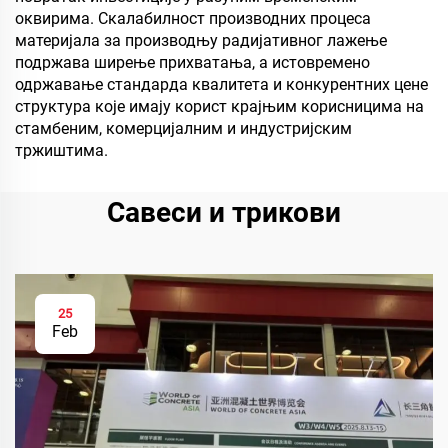
оквирима. Скалабилност производних процеса
материјала за производњу радијативног лажење
подржава ширење прихватања, а истовремено
одржавање стандарда квалитета и конкурентних цене
структура које имају корист крајњим корисницима на
стамбеним, комерцијалним и индустријским
тржиштима.
Савеси и трикови
25
Feb