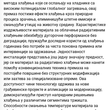
метода хлађења које се ослањају на хладнике са
високим потенцијалом глобалног загревања, овај
премаз постиже ефекте хлађења кроз природне
процеса зрачења, елиминишући штетне емисије и
смањујући утицај на животну средину. Характеристике
издржљивости материјала за облачење радијативним
хлађењем обезбеђују дугорочне перформансе без
деградације, пружајући доследне користи од хлађења
годинама без потребе за честа поновна примена или
интервенције за одржавање. Једноставност
инсталације представља још једну значајну предност,
јер се материјал за радијативно хлађење може нанети
помоћу конвенционалних техника премаза на
постојеће површине без структурних модификација
или захтева за специјализоване опреме. Ова
доступност чини технологију одржива за нове
грађевинске пројекте и апликације за модернизацију,
демократизујући приступ напредним решењима
хлађења у различитим сегментима тржишта.
Способности смањења температуре материјала за