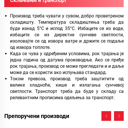
Склањање и транспорт
Производ треба чувати у сувом, добро проветреном
складишту. Температура складиштења треба да
буде изнад 5°C и испод 35°C. Избаците се из воде,
избаците се из директне сунчеве светлости,
изоловајте се од извора ватре и држите се подаље
од извора топлоте.
Када се чува у одређеним условима, рок трајања је
једна година од датума производње. Ако се пређе
рок трајања, производ се може прегледати и и даље
може да се користи ако испуњава стандард.
Током превоза, производ треба заштитити од
велике хладноће, кише и излагања сунчевој
светлости. Транспорт треба да буде у складу са
релевантним прописима одељења за транспорт.
Препоручени производи