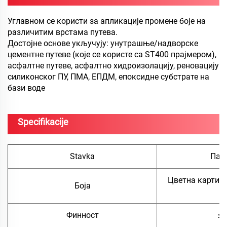
Углавном се користи за апликације промене боје на
различитим врстама путева.
Достојне основе укључују: унутрашње/надворске
цементне путеве (које се користе са ST400 прајмером),
асфалтне путеве, асфалтно хидроизолацију, реновацију
силиконског ПУ, ПМА, ЕПДМ, епоксидне субстрате на
бази воде
Specifikacije
Stavka
Пар
Цветна картица
Боја
в
Финност
≤ 