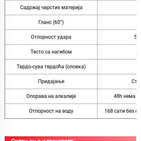
Садржај чврстих материја
≥
Гланс (60°)
3
Отпорност удара
50
Тесто са нагибом
≤
Тврдо-сува тврдоћа (оловка)
Придајање
Сте
Опорава на алкалије
48h нема а
Отпорност на воду
168 сати без п