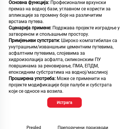
Основна функција:
Професионални врхунски
премаз на водној бази, углавном се користи за
апликације за промену боје на различитим
врстама путева.
Сценарија примене:
Подржава пројекте изградње у
затвореном и спољашњем простору.
Примјењиви супстрати:
Широко компатибилан са
унутрашњим/изваншњим цементним путевима,
асфалтним путевима, слојевима за
хидроизолација асфалта, силиконским ПУ
површинама за реновирање, ПМА, ЕПДМ,
епоксидним субстратима на водној/маслиној
Проширена употреба:
Може се применити на
пројекте модификације боје палубе и субстрата
који се односе на возила.
Истрага
Pregled
Препоручени производи