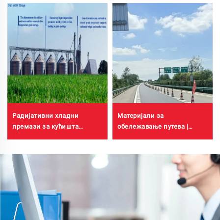
Радијативни хладни
Материјали за
премази за кућишта
обележавање путева |
трансформаторских
Обележавање саобраћајних
кабинета, зграда фабрике
линија и знакова за
плоча од бојевог челика,
асфалтне и бетонске
резервоар за складиштење
коловозе
житарица, резервоар за
складиштење уља