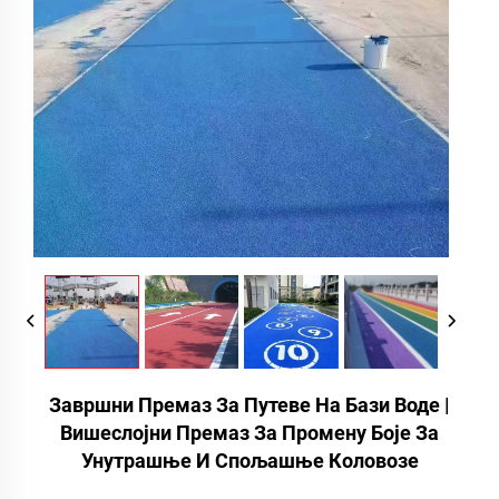
Завршни Премаз За Путеве На Бази Воде |
Вишеслојни Премаз За Промену Боје За
Унутрашње И Спољашње Коловозе