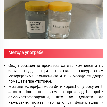
Метода употребе
Овај производ је производ са два компонента на
бази воде, који припада полиуретаним
материјалима. Компоненте А и Б морају се добро
помешати пре употребе.
Мешани материјал мора бити коришћен у року од 2-
4 сата. Након овог времена, производ ће проћи
само-крстос-поврзање, што ће довести до
нежељених појава као што су флокулација и