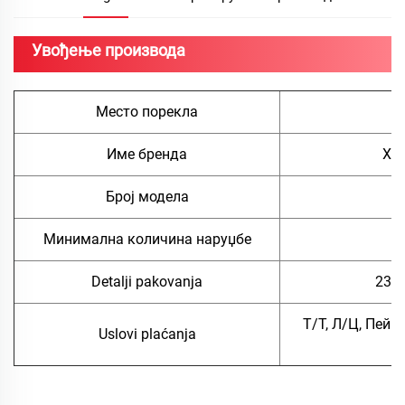
Увођење производа
Место порекла
Име бренда
Хуа
Број модела
З
Минимална количина наруџбе
1
Detalji pakovanja
23 к
Т/Т, Л/Ц, ПейП
Uslovi plaćanja
Ц