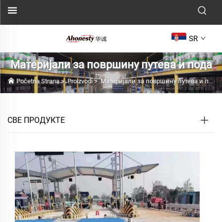
SR
Материјали за површину путева и пода
Početna Strana
>
Proizvodi
>
Материјали за површину путева и пода
СВЕ ПРОДУКТЕ