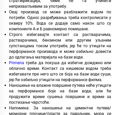
стратификација, чиме ће га учинити
неприхватљивим за употребу.
Овај производ се може разблажити водом по
потреби. Однос разређивања треба контролисати у
оквиру 10%. Вода се додаје само након што су
компоненте А и Б равномерно помешане.
Строго избегавајте контакт са растварачима,
растварачима, бензином или другим уљаним
супстанцама током употребе, јер ће то утицати на
перформансе производа и може озбиљно довести
до одлагања материјала на бази воде.
Primena
треба да покуша да избегне дожджно или
облачно време. Контакт са кишевом водом треба
избегавати пре него што се боја на бази воде суши,
јер ће озбиљно утицати на перформансе филма.
Наношење на влажне површине путева неће утицати
на перформансе боје на бази воде, али ће
продужити време сушења површине и време за
постизање чврстоће.
Напомена: За наношење на цементне путеве/
мрморне плочице/пласте за павољник, мора се