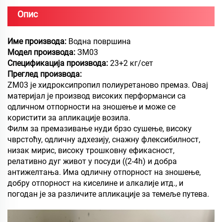
Опис
Име производа:
Водна површина
Модел производа:
ЗМ03
Спецификација производа:
23+2 кг/сет
Преглед производа:
ZM03 је хидроксипропил полиуретаново премаз. Овај
материјал је производ високих перформанси са
одличном отпорности на зношење и може се
користити за апликације возила.
Филм за премазивање нуди брзо сушење, високу
чврстоћу, одличну адхезију, снажну флексибилност,
низак мирис, високу трошковну ефикасност,
релативно дуг живот у посуди ((2-4h) и добра
антижелтања. Има одличну отпорност на зношење,
добру отпорност на киселине и алкалије итд., и
погодан је за различите апликације за темеље путева.