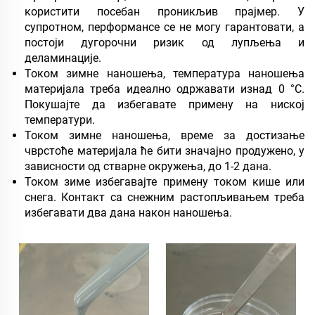
користити посебан проникљив прајмер. У
супротном, перформансе се не могу гарантовати, а
постоји дугорочни ризик од лупљења и
деламинације.
Током зимне наношења, температура наношења
материјала треба идеално одржавати изнад 0 °C.
Покушајте да избегавате примену на ниској
температури.
Током зимне наношења, време за достизање
чврстоће материјала ће бити значајно продужено, у
зависности од стварне окружења, до 1-2 дана.
Током зиме избегавајте примену током кише или
снега. Контакт са снежним растопљивањем треба
избегавати два дана након наношења.