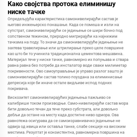
Како својства протока елиминишу
ниске тачке
Опредељујућа карактеристика
самонивелирајући састав
је
његово инжењерско понашање. Када се помеша и изли на
супстрат, самонивелирајући се једињење се шири бочно под
сопственом тежином, природно мигрирајући ка најнижим
тачкама на поду. То значи да самонивелирујуће једињење не
захтева травелирање или штрилирање преко целе површине
као што би то учинила традиционална цементова мешавина.
Материјал тече у ниске тачке, равномерно их попуњава и ствара
равна равна без потребе да инсталатор води сваки милиметар
покривености. Ово самоуправљање је управо разлог зашто је
самонивелирајући састав толико поуздана за елиминисање
депресија које би иначе остале видљиве испод подних
покривача.
Вискозитет самонивелирајућих једињења пажљиво се
калибрише током производње. Само-нивелирајући састав мора
бити довољно течан да тече преко субстрата, али довољно
дебљи да остане на месту када достигне ниво одмора. Ова
равнотежа осигурава да се самоизравнивачко једињење не
одвија од ивица или оставља танке, слабе секције на високим
местима. Резултат је конзистентна, равномерна површина на