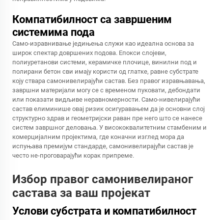
Компатибилност са завршеним
системима пода
Само-изравнивање једињења служи као идеална основа за
широк спектар довршених подова. Епокси слојеви,
полиуретанови системи, керамичке плочице, винилни под и
полирани бетон сви имају користи од глатке, равне субстрате
коју ствара самонивелирајући састав. Без правог изравњавања,
завршни материјали могу се с временом пуковати, дебондати
или показати видљиве неравномерности. Само-нивелирајући
састав елиминише овај ризик осигуравањем да је основни слој
структурно здрав и геометријски раван пре него што се нанесе
систем завршног деловања. У висококвалитетним стамбеним и
комерцијалним пројектима, где коначни изглед мора да
испуњава премијум стандарде, самонивелирајући састав је
често не-проговарајући корак припреме.
Избор правог самонивелираног
састава за ваш пројекат
Услови субстрата и компатибилност