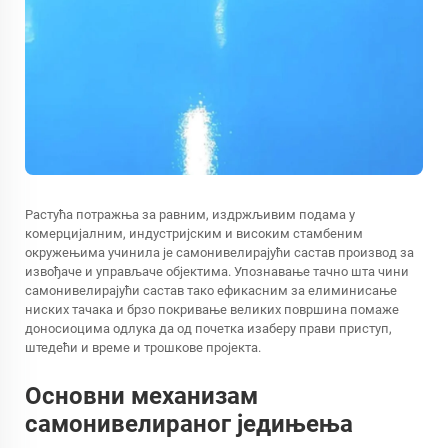
Растућа потражња за равним, издржљивим подама у
комерцијалним, индустријским и високим стамбеним
окружењима учинила је самонивелирајући састав производ за
извођаче и управљаче објектима. Упознавање тачно шта чини
самонивелирајући састав тако ефикасним за елиминисање
ниских тачака и брзо покривање великих површина помаже
доносиоцима одлука да од почетка изаберу прави приступ,
штедећи и време и трошкове пројекта.
Основни механизам
самонивелираног једињења