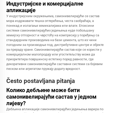
Индустријске и комерцијалне
апликације
У индустријским окружењима, самонивелирајући се састав
мора издржавати тешка оптерећења, честа саобраћаја, а
понекад и излагање хемикалијама или влаги. Епоксини
системи самонивелирајућих једињења нуде побољшану
хемијску отпорност и чврстоћу на компресију у поређењу са
стандардним производима на бази цемента, што их чини
погодним за производње под, дистрибутивне центре и објекте
за прераду хране. Самонивелирајући састав који се користи у
комерцијалном малопродају или угоститељству може да
приоритетира површинску естетику поред равности, где
декоративни самонивелирајући саставни системи са бојевим
песком или агрегатом пружају додату вредност.
Često postavljana pitanja
Колико дебљине може бити
самонивелирајући састав у једном
лијеву?
Дебљина апликације самонивелирајућих једињења варира по