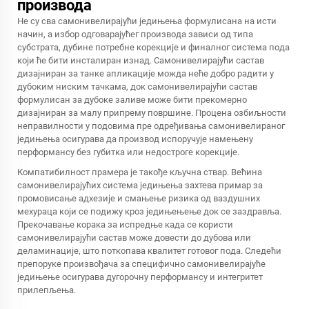
производа
Не су сва самонивелирајући једињења формулисана на исти
начин, а избор одговарајућег производа зависи од типа
субстрата, дубине потребне корекције и финалног система пода
који ће бити инсталиран изнад. Самонивелирајући састав
дизајниран за танке апликације можда неће добро радити у
дубоким ниским тачкама, док самонивелирајући састав
формулисан за дубоке заливе може бити прекомерно
дизајниран за малу припрему површине. Процена озбиљности
неправилности у подовима пре одређивања самонивелираног
једињења осигурава да производ испоручује намењену
перформансу без губитка или недостроге корекције.
Компатибилност прамера је такође кључна ствар. Већина
самонивелирајућих система једињења захтева примар за
промовисање адхезије и смањење ризика од ваздушних
мехураца који се подижу кроз једињењење док се заздравља.
Прекочавање корака за испредње када се користи
самонивелирајући састав може довести до дубова или
деламинације, што поткопава квалитет готовог пода. Следећи
препоруке произвођача за специфично самонивелирајуће
једињење осигурава дугорочну перформансу и интегритет
прилепљења.