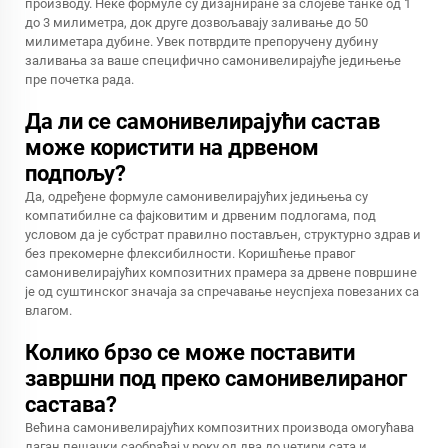
производу. Неке формуле су дизајниране за слојеве танке од 1
до 3 милиметра, док друге дозвољавају заливање до 50
милиметара дубине. Увек потврдите препоручену дубину
заливања за ваше специфично самонивелирајуће једињење
пре почетка рада.
Да ли се самонивелирајући састав
може користити на дрвеном
подпољу?
Да, одређене формуле самонивелирајућих једињења су
компатибилне са фајковитим и дрвеним подлогама, под
условом да је субстрат правилно постављен, структурно здрав и
без прекомерне флексибилности. Коришћење правог
самонивелирајућих композитних прамера за дрвене површине
је од суштинског значаја за спречавање неуспјеха повезаних са
влагом.
Колико брзо се може поставити
завршни под преко самонивелираног
састава?
Већина самонивелирајућих композитних производа омогућава
лаган пешачки саобраћај у року од два до четири сата и