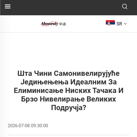
SR
Шта Чини Самонивелирујуће
Једињењења Идеалним За
Елиминисање Ниских Тачака И
Брзо Нивелирање Великих
Подручја?
2026-07-08 09:30:00