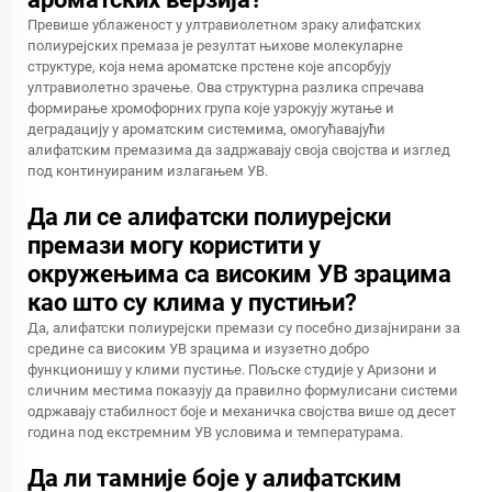
Превише ублаженост у ултравиолетном зраку алифатских
полиурејских премаза је резултат њихове молекуларне
структуре, која нема ароматске прстене које апсорбују
ултравиолетно зрачење. Ова структурна разлика спречава
формирање хромофорних група које узрокују жутање и
деградацију у ароматским системима, омогућавајући
алифатским премазима да задржавају своја својства и изглед
под континуираним излагањем УВ.
Да ли се алифатски полиурејски
премази могу користити у
окружењима са високим УВ зрацима
као што су клима у пустињи?
Да, алифатски полиурејски премази су посебно дизајнирани за
средине са високим УВ зрацима и изузетно добро
функционишу у клими пустиње. Пољске студије у Аризони и
сличним местима показују да правилно формулисани системи
одржавају стабилност боје и механичка својства више од десет
година под екстремним УВ условима и температурама.
Да ли тамније боје у алифатским