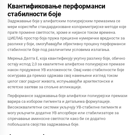
Квантификовање перформанси
стабилности боје
Задржавање боје у алифатским полиурејским премазима се
мери користећи стандардизоване колориметријске методе које
прате промене светлости, хроме и нијансе током времена.
ЦИЕЛАБ простор боја пружа прецизне нумеричке вредности за
разлике у боји, омогућавајући објективну процену перформанси
стабилности боје под различитим условима излагања.
Мерења Делта Е, која квантификују укупну разлику боје, обично
остају испод 2,0 за квалитетне алифатске полиурејске премазе
након продужене УВ изложености. Овај ниво стабилности боје
осигурава да премаз одржава свој намењени изглед током
целог свог радног живота, испуњавајући архитектонске и
естетске захтеве за спољне апликације.
Перформансе задржавања боје
алифатски полиурејски премази
варира са избором пигмента и детаљима формулације.
Висококвалитетни системи укључују УВ-стабилне пигменте и
могу укључити додатне УВ апсорбере или стабилизаторе за
спречавање аминосне светлости како би се додатно
побољшала својства задржавања боје.