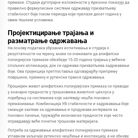
премазе. Студије дуготрајне изложености у Аризони показују да
правилно формулисани системи одржавају прихватљиву
стабилност боје током периода који прелази десет година у
овим тешким условима.
Пројектицирање трајања и
разматрање одржавања
На основу података убрзаних испитивања и студија о
резултатности на терену, може се очекивати да алифатски
полиурејски премази обезбеде 15-20 година трајања у већини
спољних апликација, док се одржава прихватљива задржавање
боје. Ова пројекција претпоставља одговарајућу припрему
површине, примену и рутинске праксе одржавања.
Проширен живот алифатских полиурејских премаза се преводи
у значајне предности у трошковима животног циклуса у
поређењу са системима које захтевају чешће поновно
премазивање. Комбинација УВ стабилности и задржавања боје
смањује захтеве за одржавање и продужава интервале за
поновно лачење, пружајући економске предности које често
оправдавају веће почетне трошкове материјала.
Потреба за одржавање алифатских полиурејских премаза
углавном укључује рутинско чишћење и инспекцију, а не обнову