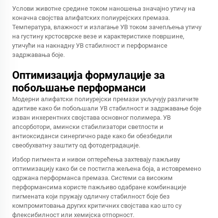
Услови животне средине током наношења значајно утичу на
коначна својства алифатских полиурејских премаза.
Температура, влажност и излагање УВ током зачепљења утичу
на густину крстосврске везе и карактеристике површине,
утичући на накнадну УВ стабилност и перформансе
задржавања боје.
Оптимизација формулације за
побољшање перформанси
Модерни алифатски полиурејски премази укључују различите
адитиве како би побољшали УВ стабилност и задржавање боје
изван инхерентних својстава основног полимера. УВ
апсорботори, амински стабилизатори светлости и
антиоксиданси синергично раде како би обезбедили
свеобухватну заштиту од фотодеградације.
Избор пигмента и нивои оптерећења захтевају пажљиву
оптимизацију како би се постигла жељена боја, а истовремено
одржана перформанса премаза. Системи са високим
перформансима користе пажљиво одабране комбинације
пигмената који пружају одличну стабилност боје без
компромитовања других критичних својстава као што су
флексибилност или хемијска отпорност.