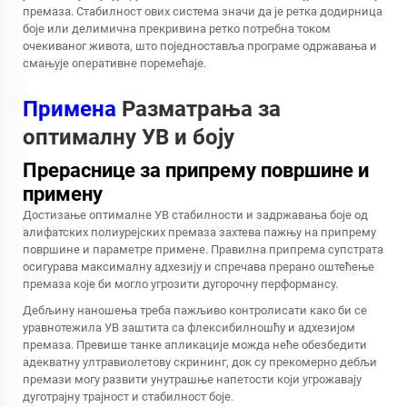
премаза. Стабилност ових система значи да је ретка додирница
боје или делимична прекривина ретко потребна током
очекиваног живота, што поједноставља програме одржавања и
смањује оперативне поремећаје.
Примена
Разматрања за
оптималну УВ и боју
Прераснице за припрему површине и
примену
Достизање оптималне УВ стабилности и задржавања боје од
алифатских полиурејских премаза захтева пажњу на припрему
површине и параметре примене. Правилна припрема супстрата
осигурава максималну адхезију и спречава прерано оштећење
премаза које би могло угрозити дугорочну перформансу.
Дебљину наношења треба пажљиво контролисати како би се
уравнотежила УВ заштита са флексибилношћу и адхезијом
премаза. Превише танке апликације можда неће обезбедити
адекватну ултравиолетову скрининг, док су прекомерно дебљи
премази могу развити унутрашње напетости који угрожавају
дуготрајну трајност и стабилност боје.