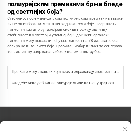
полиурејским премазима брже бледе
од светлијих боја?
Стабилност боје у алифатским полиурејским премазима зависи
више од избора пигмента него од тамности боје. Неоргански
пигменти као што су гвожђеви оксиди пружају одличну
стабилност и у светлој и у тамној боји, док неки органски
пигменти могу показати већу осетљивост на УВ излагање без
обзира на интензитет боје. Правилан избор пигмента осигурава
конзистентну задржавање боје у целом спектру боја.
Пре:
Како могу знакови који веома одражавају светлост на путу значајно побољшати безбедност вожње ноћу?
Следеће:
Како дебљина полиуреје утиче на њену трајност и заштитне особине?
КОНТАКТИРАЈТЕ НАС