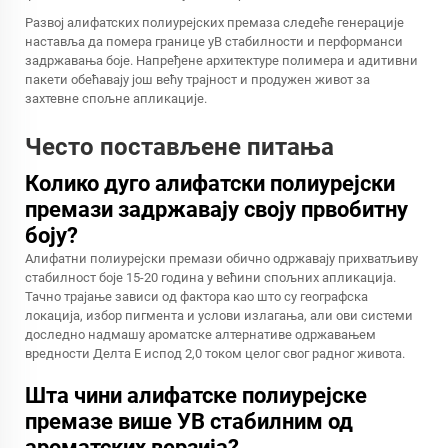
Развој алифатских полиурејских премаза следеће генерације
наставља да помера границе уВ стабилности и перформанси
задржавања боје. Напређене архитектуре полимера и адитивни
пакети обећавају још већу трајност и продужен живот за
захтевне спољне апликације.
Често постављене питања
Колико дуго алифатски полиурејски
премази задржавају своју првобитну
боју?
Алифатни полиурејски премази обично одржавају прихватљиву
стабилност боје 15-20 година у већини спољних апликација.
Тачно трајање зависи од фактора као што су географска
локација, избор пигмента и услови излагања, али ови системи
доследно надмашу ароматске алтернативе одржавањем
вредности Делта Е испод 2,0 током целог свог радног живота.
Шта чини алифатске полиурејске
премазе више УВ стабилним од
ароматских верзија?