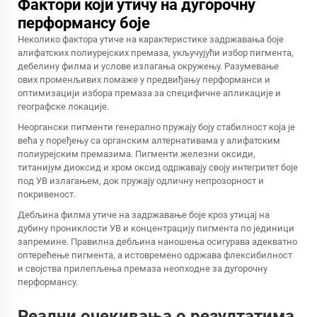
Фактори који утичу на дугорочну
перформансу боје
Неколико фактора утиче на карактеристике задржавања боје
алифатских полиурејских премаза, укључујући избор пигмента,
дебелину филма и услове излагања окружењу. Разумевање
ових променљивих помаже у предвиђању перформанси и
оптимизацији избора премаза за специфичне апликације и
географске локације.
Неоргански пигменти генерално пружају боју стабилност која је
већа у поређењу са органским алтернативама у алифатским
полиурејским премазима. Пигменти железни оксиди,
титанијум диоксид и хром оксид одржавају своју интегритет боје
под УВ излагањем, док пружају одличну непрозорност и
покривеност.
Дебљина филма утиче на задржавање боје кроз утицај на
дубину прониклости УВ и концентрацију пигмента по јединици
запремине. Правилна дебљина наношења осигурава адекватно
оптерећење пигмента, а истовремено одржава флексибилност
и својства прилепљења премаза неопходне за дугорочну
перформансу.
Реални очекивања о резултатима