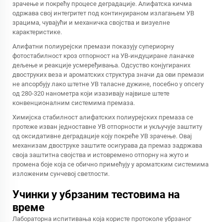
зрачење и покрећу процесе деградације. Алифатска кичма
одржава свој интегритет под континуираном излагањем УВ
зрацима, чувајући и механичка својства и визуелне
карактеристике.
Алифатни полиурејски премази показују супериорну
фотостабилност кроз отпорност на УВ-индуциране ланачке
дељење и реакције усмеређивања. Одсуство конјугираних
двоструких веза и ароматских структура значи да ови премази
не апсорбују лако штетне УВ таласне дужине, посебно у опсегу
од 280-320 нанометра који изазивају највише штете
конвенционалним системима премаза.
Химијска стабилност алифатских полиурејских премаза се
протеже изван једноставне УВ отпорности и укључује заштиту
од оксидативне деградације коју покреће УВ зрачење. Овај
механизам двоструке заштите осигурава да премаз задржава
своја заштитна својства и истовремено отпорну на жуто и
промена боје која се обично примећују у ароматским системима
изложеним сунчевој светлости.
Учинки у убрзаним тестовима на
време
Лабораторна испитивања која користе протоколе убрзаног