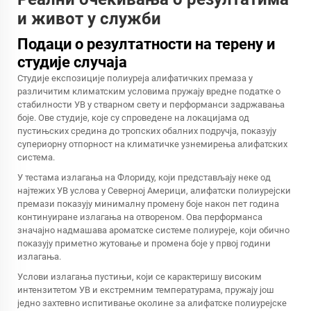
и живот у служби
Подаци о резултатности на терену и
студије случаја
Студије експозиције полиуреја алифатичких премаза у
различитим климатским условима пружају вредне податке о
стабилности УВ у стварном свету и перформанси задржавања
боје. Ове студије, које су спроведене на локацијама од
пустињских средина до тропских обалних подручја, показују
супериорну отпорност на климатичке узнемирења алифатских
система.
У тестама излагања на Флориду, који представљају неке од
најтежих УВ услова у Северној Америци, алифатски полиурејски
премази показују минималну промену боје након пет година
континуиране излагања на отвореном. Ова перформанса
значајно надмашава ароматске системе полиуреје, који обично
показују приметно жутовање и промена боје у првој години
излагања.
Услови излагања пустињи, који се карактеришу високим
интензитетом УВ и екстремним температурама, пружају још
једно захтевно испитивање околине за алифатске полиурејске