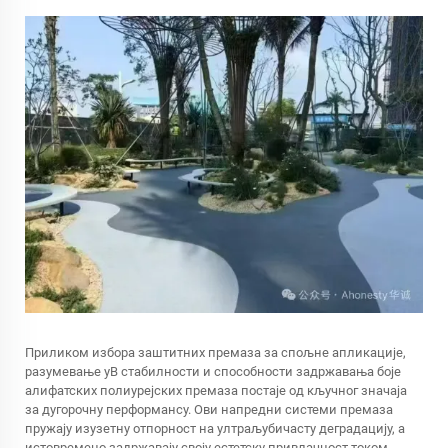
Приликом избора заштитних премаза за спољне апликације,
разумевање уВ стабилности и способности задржавања боје
алифатских полиурејских премаза постаје од кључног значаја
за дугорочну перформансу. Ови напредни системи премаза
пружају изузетну отпорност на ултраљубичасту деградацију, а
истовремено задржавају своју естетску привлачност током