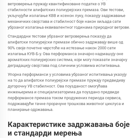
ветроверења пружају квантификоване податке о УВ
стабилности алифатских полиурејских премаза. Ови тестови,
укључујући излагање КВВ и ксенон луку, показују задржавање
механичких својстава и стабилност боје након хиљада сати
убрзаног излагања еквивалентног годинама природног ветрове.
Стандардни тестови убрзаног ветроверења показују да
алифатски полиурејски премази обично задржавају више од
90% своје почетне чврстоће на истезање након 2000 сати
излагања КУВ-Б-у. Ова перформанса значајно надмашују оне
ароматских полиурејских система, који могу показати значајну
деградацију својстава под сличним условима испитивања.
Упорна перформанси у условима убрзаног испитивања указују
на то да алифатски полиурејски премази пружају предвидиву
дугорочну УВ стабилност. Ова поузданост омогућава
инжењерима и специјализаторима да поуздано предвиде
перформансе премаза током продужених периода сервиса,
подржавајући тачне прорачуне трошкова животног циклуса и
планирање одржавања.
Карактеристике задржавања боје
и стандарди мерења