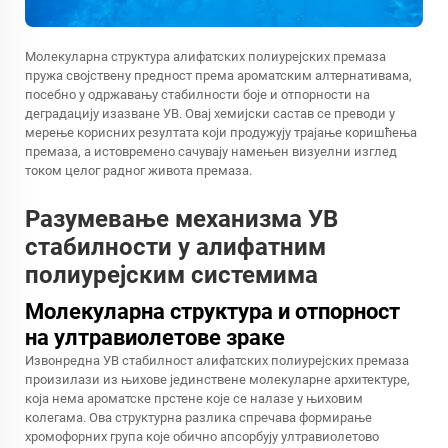
Молекуларна структура алифатских полиурејских премаза
пружа својствену предност према ароматским алтернативама,
посебно у одржавању стабилности боје и отпорности на
деградацију изазване УВ. Овај хемијски састав се преводи у
мерење корисних резултата који продужују трајање коришћења
премаза, а истовремено сачувају намењен визуелни изглед
током целог радног живота премаза.
Разумевање механизма УВ
стабилности у алифатним
полиурејским системима
Молекуларна структура и отпорност
на ултравиолетове зраке
Извонредна УВ стабилност алифатских полиурејских премаза
произилази из њихове јединствене молекуларне архитектуре,
која нема ароматске прстене које се налазе у њиховим
колегама. Ова структурна разлика спречава формирање
хромофорних група које обично апсорбују ултравиолетово