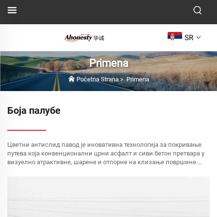
SR
Primena
Početna Strana
>
Primena
Боја палубе
Цветни антислид павод је иновативна технологија за покривање
путева која конвенционални црни асфалт и сиви бетон претвара у
визуелно атрактивне, шарене и отпорне на клизање површине.
Ова технологија је укључена у општинску...