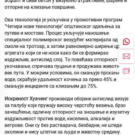
асфалт и сиви бетон у визуелно атрактивне, шарене и
отпорне на клизање површине.
Ова технологија је укључена у промотивни програм
"Четири нове технологије" општинског одељења за
путеве и мостове. Процес укључује наношење
специјалног полимерског везујућег материјала од
смоле на тротоар, а затим равномерно ширење црног
агрегата који се не носи како би се формирао
издржљив, антислид слој. То повећава отпорност на
укочавање, спречава пуцање и продужава животни
век пута. У мокрим условима, он смањује прскање
воде, скраћује удаљеност кочења за преко 45% и
смањује инциденте са клизањем до 75%.
Искреност Хуаченг
производи обојене антислид везује
за палубу које пружају високу чврстоћу везиња, брзо
зачешћење, одличну отпорност на зношење и изузетну
издржљивост против воде, киселина, алкалија и
ветрове. Они су без растварача, безбедни, не штеде
околини и нису штетни за људе и животну средину.