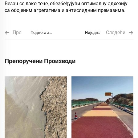
Везач се лако тече, обезбеђујући оптималну адхезију
са обојеним агрегатима и антислидним премазима.
Пре
Следећи
Подлога за
Ниједна
радионице
и
специјални
Препоручени Производи
палуба