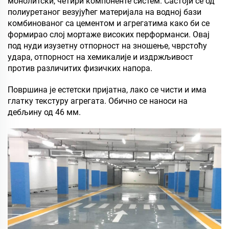
монолитски, четири компоненте систем. Састоји се од
полиуретаног везујућег материјала на водној бази
комбинованог са цементом и агрегатима како би се
формирао слој мортаже високих перформанси. Овај
под нуди изузетну отпорност на зношење, чврстоћу
удара, отпорност на хемикалије и издржљивост
против различитих физичких напора.
Површина је естетски пријатна, лако се чисти и има
глатку текстуру агрегата. Обично се наноси на
дебљину од 46 мм.