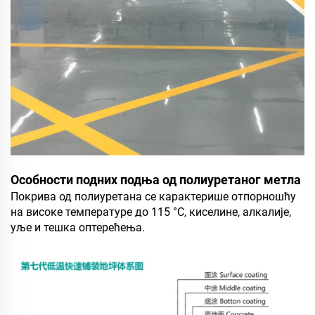
Особности подних подња од полиуретаног метла
Покрива од полиуретана се карактерише отпорношћу
на високе температуре до 115 °C, киселине, алкалије,
уље и тешка оптерећења.