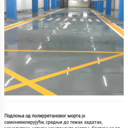
Подлоња од полиуретановог морта
је
самонивелирујући, средњи до тежак задатак,