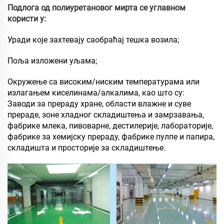
Подлога од полиуретановог мирта се углавном
користи у:
Уради које захтевају саобраћај тешка возила;
Поља изложени уљама;
Окружење са високим/ниским температурама или
излагањем киселинама/алкалима, као што су:
Заводи за прераду хране, области влажне и суве
прераде, зоне хладног складиштења и замрзавања,
фабрике млека, пивоварне, дестилерије, лабораторије,
фабрике за хемијску прераду, фабрике пулпе и папира,
складишта и просторије за складиштење.