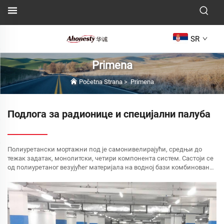
SR
Primena
Početna Strana
>
Primena
Подлога за радионице и специјални палуба
Полиуретански мортажни под је самонивелирајући, средњи до
тежак задатак, монолитски, четири компонента систем. Састоји се
од полиуретаног везујућег материјала на водној бази комбинованог
са цементом и агрегатима како би се формирао слој мортаже
високих перформанси. Ова подна стаза...