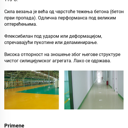
Сила везања је већа од чврстоће тежења бетона (бетон
први пропада). Одлична перформанса под великим
оптерећењима.
Флексибилан под ударом или деформацијом,
спречавајући пукотине или деламинирање.
Висока отпорност на зношење због његове структуре
чистог силицијумског агрегата. Лако се одржава.
Primene