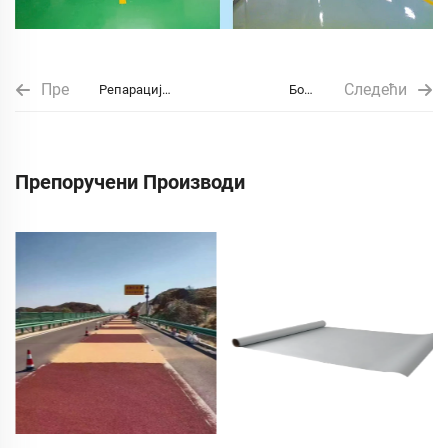
Пре
Следећи
Репарација
Боја
путева
палубе
Препоручени Производи