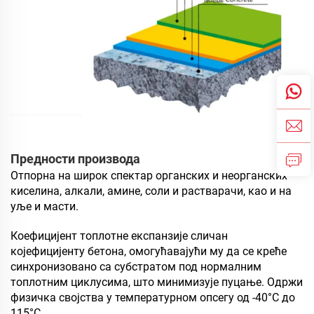
Предности производа
Отпорна на широк спектар органских и неорганских
киселина, алкали, амине, соли и растварачи, као и на
уље и масти.
Коефицијент топлотне експанзије сличан
којефицијенту бетона, омогућавајући му да се креће
синхронизовано са субстратом под нормалним
топлотним циклусима, што минимизује пуцање. Одржи
физичка својства у температурном опсегу од -40°C до
115°C.