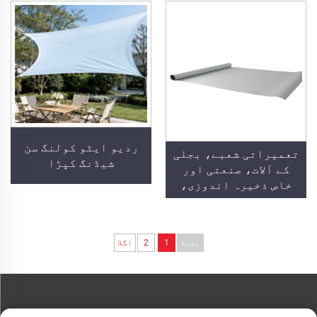
ذیلی ساختوں پر
لیے قابل نفوذ
تحفظی کوٹنگ
سیمنٹ، یہ اسپنج شہر
کی تعمیر کے لیے ایک
ضروری مصنوعات ہے
ردیو ایٹو کولنگ سن
تعمیراتی شعبے، بجلی
شیڈنگ کپڑا
کے آلات، صنعتی اور
خاص ذخیرہ اندوزی،
تیل کے ٹینک، اناج کے
گودام، نقل و حمل اور
باہر کے سہولیات،
پچھلا
1
2
اگلا
اور نئی زندگی
گزارنے کی درخواستوں
کے لیے ردِ حرارتی خنک
کرنے والی فلم
ہم سے رابطہ کریں