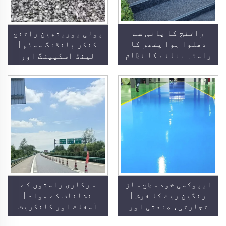
راتنج کا پانی سے
پولی یوریتھین راتنج
دھلوا ہوا پتھر کا
کنکر بانڈنگ سسٹم |
راستہ بنانے کا نظام
لینڈ اسکیپنگ اور
| ہڈی والے کنکر،
سجاوٹ کے لیے
کرسٹل پتھر، پتھر کا
ہائیڈروکسی پروپائل
کارپیٹ تجارتی اور
پولی یوریتھین
رہائشی علاقوں کے لیے
ایپوکسی خود سطح ساز
سرکاری راستوں کے
رنگین ریت کا فرش |
نشانات کے مواد |
تجارتی، صنعتی اور
آسفلٹ اور کانکریٹ
اعلیٰ درجے کے رہائشی
کے راستوں پر ٹریفک