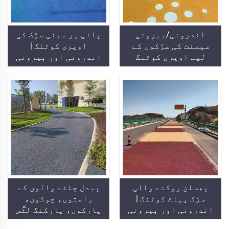
اندرونی/بیرونی
پانی پر مبنی سڑک کی
سیمنٹ کی سڑکوں کے
اوپری کوٹنگ |
لیے اوپری کوٹنگ
اندرونی اور بیرونی
(ST400 پرائمر کے
سطحوں کے لیے متعدد
ساتھ استعمال کی
ذیلی ساختوں پر رنگ
جاتی ہے)، آسفلٹ کی
تبدیل کرنے والی
سڑکیں، آسفلٹ واٹر
کوٹنگ
پروفِنگ، سلیکون PU
تجدید، PMA، EPDM،
پانی/تیل پر مبنی
ایپوکسی ذیلی
ساختیں، مرمر،
پیوشنگ ٹائلز،
چھیدار کانکریٹ،
پھسلن روکنے والی
پیدل چلنے والوں کے
گاڑیوں کے استعمال
سڑک پینٹ کوٹنگ |
راستوں، چوکوں،
وغیرہ
اندرونی اور بیرونی
پارکوں، پارکنگ ل็ٹس
سطحوں کے لیے متعدد
اور دیگر علاقوں کے