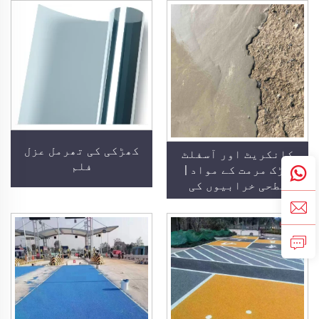
منصوبوں کے لیے
لائن اور نشانات کے
لیے
کھڑکی کی تھرمل عزل
کانکریٹ اور آسفلٹ
فلم
سڑک مرمت کے مواد |
سطحی خرابیوں کی
بحالی اور سطح کی
تجدید