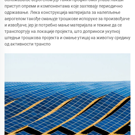
приступ опреми и компонентама које захтевају периодично
одржавање. Лека конструкција материјала за налепљење
аерогелом такође смањује трошкове испоруке за произвођаче
и извођаче, јер је потребно мање материјала и тежине да се
транспортују на локације пројекта, што доприноси укупној
штедњи трошкова пројекта и смање утицај на животну средину
од активности транспо