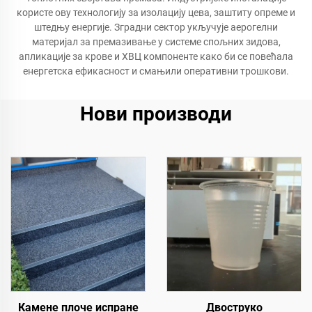
користе ову технологију за изолацију цева, заштиту опреме и
штедњу енергије. Зградни сектор укључује аерогелни
материјал за премазивање у системе спољних зидова,
апликације за крове и ХВЦ компоненте како би се повећала
енергетска ефикасност и смањили оперативни трошкови.
Нови производи
Камене плоче испране
Двоструко