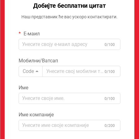
Добијте бесплатни цитат
Наш представник ће вас ускоро контактирати.
Е-маил
0/100
Мобилни/Ватсап
Code
0/100
Име
0/100
Име компаније
0/200