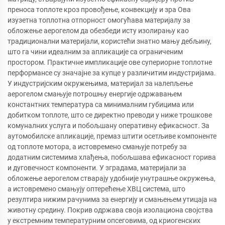
преноса топлоте кроз провођење, конвекцију и зра Ова
изузетна топлотна отпорност омогућава материјалу за
обложење аерогелом да обезбеди исту изолирању као
традиционални материјали, користећи знатно мању дебљину,
што га чини идеалним за апликације са ограниченим
простором. Практичне импликације ове супериорне топлотне
перформансе су значајне за купце у различитим индустријама.
У индустријским окружењима, материјал за налепљење
аерогелом смањује потрошњу енергије одржавањем
константних температура са минималним губицима или
добитком топлоте, што се директно преводи у ниже трошкове
комуналних услуга и побољшану оперативну ефикасност. За
аутомобилске апликације, премаз штити осетљиве компоненте
од топлоте мотора, а истовремено смањује потребу за
додатним системима хлађења, побољшава ефикасност горива
и дуговечност компоненти. У зградама, материјали за
обложење аерогелом стварају удобније унутрашње окружења,
а истовремено смањују оптерећење ХВЦ система, што
резултира нижим рачунима за енергију и смањењем утицаја на
животну средину. Покрив одржава своја изолациона својства
у екстремним температурним опсеговима, од криогенских