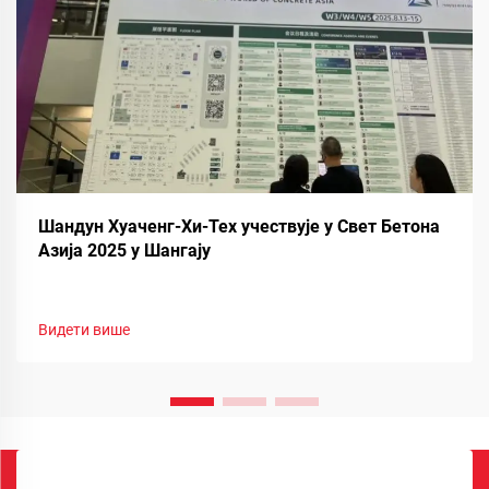
Шандун Хуаченг-Хи-Тех учествује у Свет Бетона
Азија 2025 у Шангају
Видети више