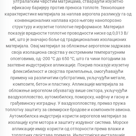
ултралагким чврстим матрицама, стварајући изузетно
ефикасну баријеру против преноса топлоте. Технолошке
карактеристике материјала за наплав аерогела разликују га од
конвенционалних наплава кроз његову нанопорозно
структуру и изузетне топлотне перформансе. Материјал
показује вредности топлотне проводности ниске од 0,013 В/
мК, што је значајно боље од традиционалних изолационих
материјала. Овај материјал за обложење аерогелом задржава
своја изолациона својства у екстремним температурним
опсеговима, од -200 °C до 650 °C, што га чини погодним за
захтевне индустријске апликације. Покрив показује изузетну
флексибилност и својства прилепљења, омогућавајући
примену на различитим субстратима, укључујући метале,
композите, бетон и пластику. Апликације материјала за
обложење аерогелом обухватају више сектора, укључујући
ваздухопловство, аутомобилску, поморску, нафтну и гасну и
грађевинску изградњу. У ваздухопловству, премаз пружа
топлотну заштиту за свемирске бродове и компоненте авиона.
Аутомобилска индустрија користи аерогелов материјал за
изолацију купе мотора и заштиту издувног система. Морске
апликације имају користи од отпорности према влажи и
топлотних својстава премаза. Индустријске инсталације