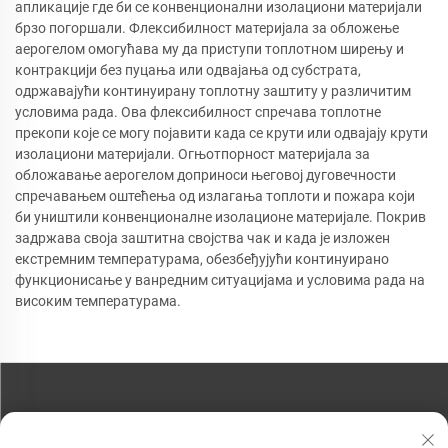
апликације где би се конвенционални изолациони материјали
брзо погоршали. Флексибилност материјала за обложење
аерогелом омогућава му да приступи топлотном ширењу и
контракцији без пуцања или одвајања од субстрата,
одржавајући континуирану топлотну заштиту у различитим
условима рада. Ова флексибилност спречава топлотне
прекопи које се могу појавити када се крути или одвајају крути
изолациони материјали. Огњотпорност материјала за
обложавање аерогелом доприноси његовој дуговечности
спречавањем оштећења од излагања топлоти и пожара који
би уништили конвенционалне изолационе материјале. Покрив
задржава своја заштитна својства чак и када је изложен
екстремним температурама, обезбеђујући континуирано
функционисање у ванредним ситуацијама и условима рада на
високим температурама.
КОНТАКТИРАЈТЕ НАС