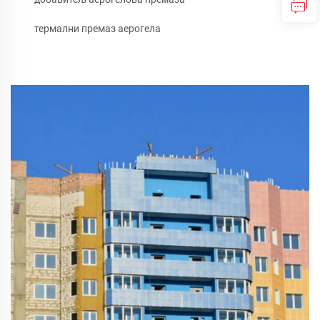
термални премаз аерогела