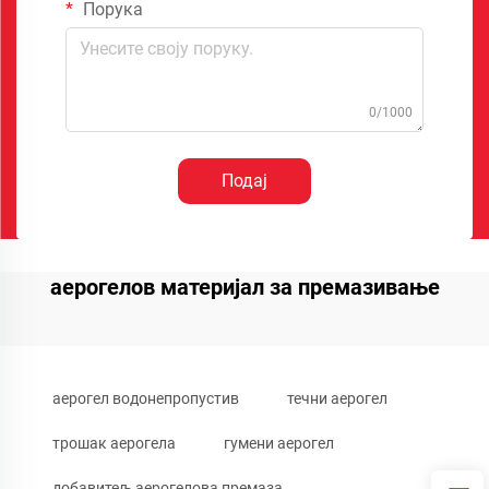
Порука
0/1000
Подај
аерогелов материјал за премазивање
аерогел водонепропустив
течни аерогел
трошак аерогела
гумени аерогел
добавитељ аерогелова премаза