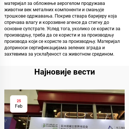
материјал за обложење аерогелом продужава
животни век металних компоненти и смањује
трошкове одржавања. Покрив ствара баријеру која
спречава влагу и корозивне агенсе да стигну до
основне супстрате. Услед тога, уколико се користи за
производњу, треба да се користи и за производњу
производа који се користе за производњу. Материјал
доприноси сертификацијама зелених зграда и
захтевима за усклађеност са животном средином.
Најновије вести
25
Feb