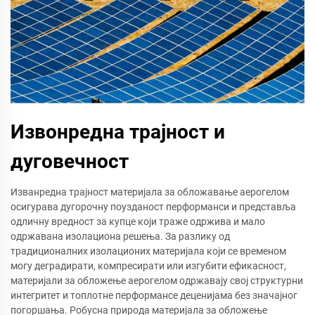
Извонредна трајност и
дуговечност
Изванредна трајност материјала за обложавање аерогелом
осигурава дугорочну поузданост перформанси и представља
одличну вредност за купце који траже одржива и мало
одржавана изолациона решења. За разлику од
традиционалних изолационих материјала који се временом
могу деградирати, компресирати или изгубити ефикасност,
материјали за обложење аерогелом одржавају свој структурни
интегритет и топлотне перформансе деценијама без значајног
погоршања. Робусна природа материјала за обложење