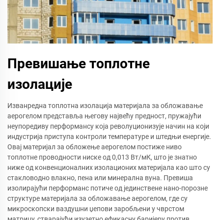
Превишање топлотне
изолације
Изванредна топлотна изолација материјала за обложавање
аерогелом представља његову највећу предност, пружајући
неупоредиву перформансу која револуционизује начин на који
индустрија приступа контроли температуре и штедњи енергије.
Овај материјал за обложење аерогелом постиже ниво
топлотне проводности ниске од 0,013 Вт/мК, што је знатно
ниже од конвенционалних изолационих материјала као што су
стакловодно влакно, пена или минерална вуна. Превиша
изолирајући перформанс потиче од јединствене нано-порозне
структуре материјала за обложавање аерогелом, где су
микроскопски ваздушни џепови заробљени у чврстом
матрицу, стварајући изузетно ефикасну баријеру против