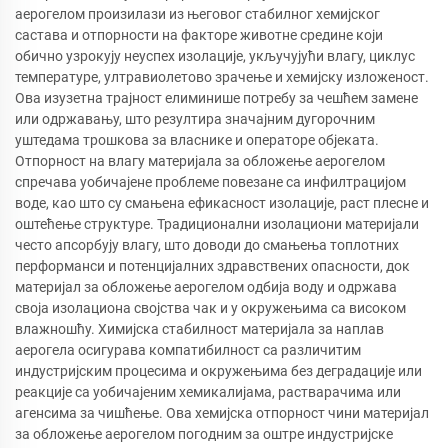
аерогелом произилази из његовог стабилног хемијског
састава и отпорности на факторе животне средине који
обично узрокују неуспех изолације, укључујући влагу, циклус
температуре, ултравиолетово зрачење и хемијску изложеност.
Ова изузетна трајност елиминише потребу за чешћем замене
или одржавању, што резултира значајним дугорочним
уштедама трошкова за власнике и операторе објеката.
Отпорност на влагу материјала за обложење аерогелом
спречава уобичајене проблеме повезане са инфилтрацијом
воде, као што су смањена ефикасност изолације, раст плесне и
оштећење структуре. Традиционални изолациони материјали
често апсорбују влагу, што доводи до смањења топлотних
перформанси и потенцијалних здравствених опасности, док
материјал за обложење аерогелом одбија воду и одржава
своја изолациона својства чак и у окружењима са високом
влажношћу. Химијска стабилност материјала за наплав
аерогела осигурава компатибилност са различитим
индустријским процесима и окружењима без деградације или
реакције са уобичајеним хемикалијама, растварачима или
агенсима за чишћење. Ова хемијска отпорност чини материјал
за обложење аерогелом погодним за оштре индустријске