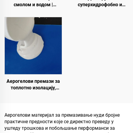
смолом и водом |
суперхидрофобно и
Коштани шљунак,
суперлеофобно горње
кристални камен,
премаз за употребу са
камени тепих за
радијативним хладним
комерцијалне и
премазима или у другим
стамбене објекте
сценаријама који
захтевају хидрофобна и
олеофобна својства
Аерогелови премази за
топлотно изолацију,
звучну изолацију и
апсорпцију, отпорност на
влагу и плесени, за кров,
солар, спољни зид,
Аерогелови материјал за премазивање нуди бројне
унутрашњи зид,
практичне предности које се директно преведу у
преградну зид, спаваћу
уштеду трошкова и побољшање перформанси за