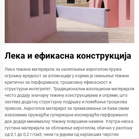
Лека и ефикасна конструкција
Лека тежина материјала за налепљење аерогелом пружа
огромну вредност за апликације у којима је смањење тежине
критично за перформансе, трошковну ефикасност и
структурни интегритет. Традиционални изолациони материјали
често додају значајну тежину конструкцијама и опреми, што
захтева додатну структурну подршку и повећање трошкова
превоза. Аерогелов материјал за премазивање се бави овим
изазовима пружајући супериорне изолирајуће перформансе
док додаје минималну тежину површини намене. Улутра-ниска
густина материјала за обложење аерогелом, обично у распону
од 0,1 до 0,2 г/см3, чини га једним од најлакших чврстих