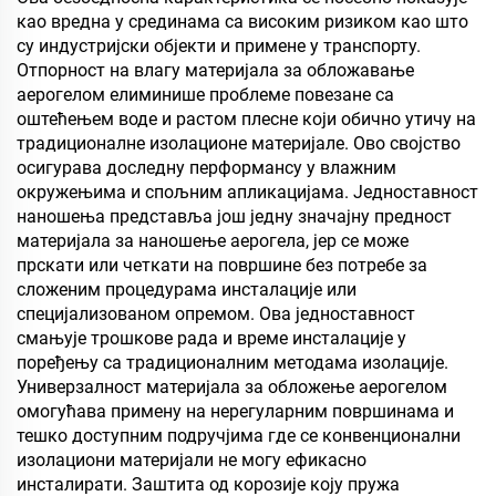
као вредна у срединама са високим ризиком као што
су индустријски објекти и примене у транспорту.
Отпорност на влагу материјала за обложавање
аерогелом елиминише проблеме повезане са
оштећењем воде и растом плесне који обично утичу на
традиционалне изолационе материјале. Ово својство
осигурава доследну перформансу у влажним
окружењима и спољним апликацијама. Једноставност
наношења представља још једну значајну предност
материјала за наношење аерогела, јер се може
прскати или четкати на површине без потребе за
сложеним процедурама инсталације или
специјализованом опремом. Ова једноставност
смањује трошкове рада и време инсталације у
поређењу са традиционалним методама изолације.
Универзалност материјала за обложење аерогелом
омогућава примену на нерегуларним површинама и
тешко доступним подручјима где се конвенционални
изолациони материјали не могу ефикасно
инсталирати. Заштита од корозије коју пружа