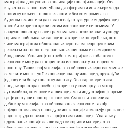
материјала доступних за апликације топлој изолације. Ова
изузетна лаганост омогућава дизајнерима и инжењерима да
постигну циљеве топлотне заштите без компромиса са
буџетом тежине или да се захтевају структурне модификације
како би се прилагодили тежим изолационим системима. У
ваздухопловству, сваки грам смањења тежине значи уштеду
горива и побољшање капацитета корисне оптерећења, што
чини материјал за обложавање аерогелом непроцењивим
решењем за топлотне управљање авионама и свемирским
бродовима. Уколико је потребно, материјали за обложење
аерогелом могу да се користе за изоловање у затвореном
простору. Тинки слој материјала за обложење аерогелом може
заменити много гушће конвенционалну изолацију, пружајући
једнаку или бољу топлотну заштиту. Ова карактеристика
штедње простора посебно је корисна у компорту за мотор
аутомобила, поморским апликацијама и индустријској опреми
где је доступни простор ограничен. Смањени захтеви за
дебљину материјала за обложавање аерогелом такође
поједностављавају процедуре инсталације и смањују трошкове
радног труда повезане са пројектима изолације. Улагање у
одржавање постаје лакше када се користи материјал за
обложавање аерогелом јер танки профил омогућава лакши