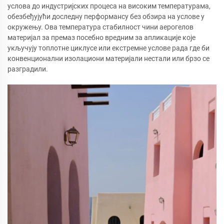
услова до индустријских процеса на високим температурама,
обезбеђујући доследну перформансу без обзира на услове у
окружењу. Ова температура стабилност чини аерогелов
материјал за премаз посебно вредним за апликације које
укључују топлотне циклусе или екстремне услове рада где би
конвенционални изолациони материјали нестали или брзо се
разградили.