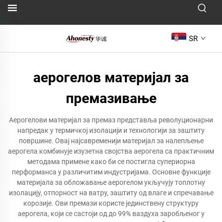
SR
аерогелов материјал за
премазивање
Аерогелови материјал за премаз представља револуционарни
напредак у термичкој изолацији и технологији за заштиту
површине. Овај најсавременији материјал за налепљење
аерогела комбинује изузетна својства аерогела са практичним
методама примене како би се постигла супериорна
перформанса у различитим индустријама. Основне функције
материјала за обложавање аерогелом укључују топлотну
изолацију, отпорност на ватру, заштиту од влаге и спречавање
корозије. Ови премази користе јединствену структуру
аерогела, који се састоји од до 99% ваздуха заробљеног у