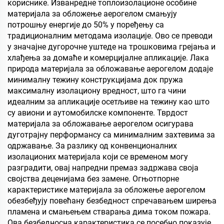
собу, састанак и
кориснике. Изванредне топлоизолационе особине
учионицу, КТВ, по
материјала за обложење аерогелом смањују
потрошњу енергије до 50% у поређењу са
традиционалним методама изолације. Ово се преводи
у значајне дугорочне уштеде на трошковима грејања и
хлађења за домаће и комерцијалне апликације. Лака
природа материјала за обложавање аерогелом додаје
минималну тежину конструкцијама док пружа
максималну изолациону вредност, што га чини
идеалним за апликације осетљиве на тежину као што
су авиони и аутомобилске компоненте. Тврдост
материјала за обложавање аерогелом осигурава
дуготрајну перформансу са минималним захтевима за
одржавање. За разлику од конвенционалних
изолационих материјала који се временом могу
разградити, овај напредни премаз задржава своја
својства деценијама без замене. Огњотпорне
карактеристике материјала за обложење аерогелом
обезбеђују повећану безбедност спречавањем ширења
пламена и смањењем стварања дима током пожара.
Ова безбедносна карактеристика се посебно показује