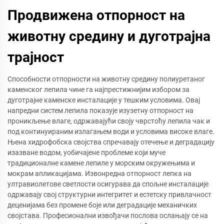
Продвижена отпорност на
животну средину и дуготрајна
трајност
Способности отпорности на животну средину полиуретаног
каменског лепила чине га најпрестижнијим избором за
дуготрајне каменске инсталације у тешким условима. Овај
напредни систем лепила показује изузетну отпорност на
проникљење влаге, одржавајући своју чврстоћу лепила чак и
под континуираним излагањем води и условима високе влаге.
Њена хидрофобска својства спречавају отечење и деградацију
изазване водом, уобичајене проблеме који муче
традиционалне камене лепиле у морским окружењима и
мокрам апликацијама. Извонредна отпорност лепка на
ултравиолетове светлости осигурава да спољне инсталације
одржавају свој структурни интегритет и естетску привлачност
деценијама без промене боје или деградације механичких
својстава. Професионални извођачи послова ослањају се на