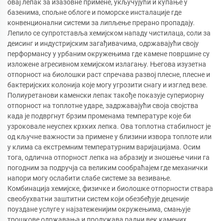
овај лепак за изазовне примене, укључујући и купање у
базенима, спољне облоге и поморске инсталације где
конвенционални системи за липљење прерано пропадају.
Лепило се супротставља хемијском нападу чистилаца, соли за
деисинг и индустријским загађивачима, одржавајући своју
перформансу у урбаним окружењима где камене површине су
изложене агресивном хемијском излагању. Његова изузетна
отпорност на биолошки раст спречава развој плесне, плесне и
бактеријских колонија које могу угрозити снагу и изглед везе.
Полиуретанови каменски лепак такође показује супериорну
отпорност на топлотне ударе, задржавајући своја својства
када је подвргнут брзим променама температуре које би
узроковале неуспех крхких лепка. Ова топлотна стабилност је
од кључне важности за примене у близини извора топлоте или
у клима са екстремним температурним варијацијама. Осим
тога, одлична отпорност лепка на абразију и зношење чини га
погодним за подручја са великим сообраћајем где механички
напори могу ослабити слабе системе за везивање.
Комбинација хемијске, физичке и биолошке отпорности ствара
свеобухватни заштитни систем који обезбеђује деценије
поуздане услуге у најзатеженијим окружењима, смањује
трошкове одржавања и продужава радни век камених