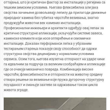
оттајања, што је критичан фактор за инсталације у регијама са
тешким зимским условима. Његова флексибилна али јака
својства зачињене дозвољавају лепилу да прилагоди движење
природног камена без губитка чврстоће везивања, знатно
продужујући животни век камених инсталација.
Професионални инжењери и архитекти одређују овај лепак за
критичне структурне апликације, укључујући системе завеса,
каменске елементе који носе оптерећење и сеизмичке
инсталације. Доказан перформанси лепка у убрзаним
тестирањем старења показује своју способност да одржи
структурна својства деценијама у нормалним условима
сервиса. Осим тога, његова изузетна отпорност на ударе чини
га идеалним за подручја са великим сообраћајем и апликације
где се очекује механичко повреда. Комбинација високе
чврстоће, флексибилности и отпорности на животну средину
ствара решење за везивање које пружа дугорочну структурну
поузданост и смањује захтеве за одржавање током цикла
живота зграде.