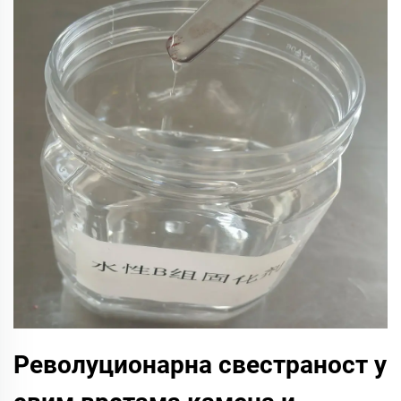
Револуционарна свестраност у