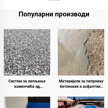
Популарни производи
Систем за лепљење
Материјали за поправку
каменчића од
бетонских и асфалтних
полиуретанске смоле |
путева | Санација
Хидроксипропил
оштећења коловоза и
полиуретан за уређење и
реновирање површина
декорацију пејзажа