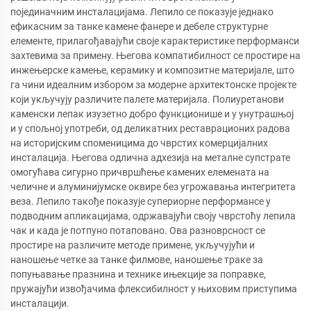
појединачним инсталацијама. Лепило се показује једнако
ефикасним за танке камене фанере и дебеле структурне
елементе, прилагођавајући своје карактеристике перформанси
захтевима за примену. Његова компатибилност се простире на
инжењерске камење, керамику и композитне материјале, што
га чини идеалним избором за модерне архитектонске пројекте
који укључују различите палете материјала. Полиуретанови
каменски лепак изузетно добро функционише и у унутрашњој
и у спољној употреби, од деликатних реставрационих радова
на историјским споменицима до чврстих комерцијалних
инсталација. Његова одлична адхезија на металне супстрате
омогућава сигурно причвршћење камених елемената на
челичне и алуминијумске оквире без угрожавања интегритета
веза. Лепило такође показује супериорне перформансе у
подводним апликацијама, одржавајући своју чврстоћу лепила
чак и када је потпуно потаповано. Ова разноврсност се
простире на различите методе примене, укључујући и
наношење четке за танке филмове, наношење траке за
попуњавање празнина и технике ињекције за поправке,
пружајући извођачима флексибилност у њиховим приступима
инсталацији.