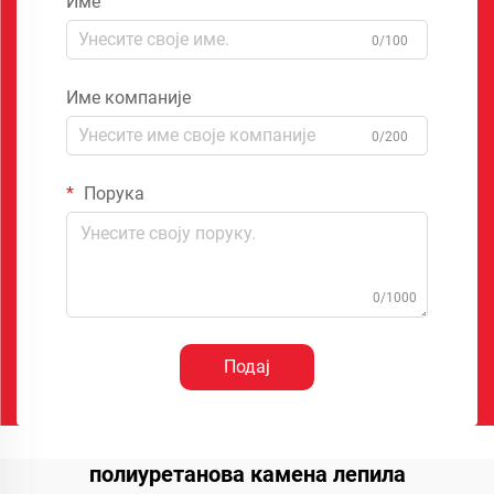
Име
0/100
Име компаније
0/200
Порука
0/1000
Подај
полиуретанова камена лепила