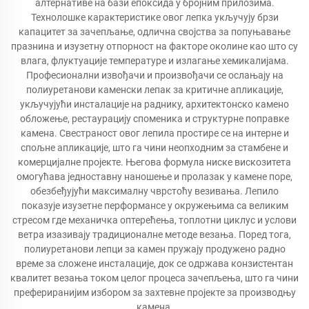
алтернативе на бази епоксида у бројним прилозима.
Технолошке карактеристике овог лепка укључују брзи
капацитет за зачепљање, одлична својства за попуњавање
празнина и изузетну отпорност на факторе околине као што су
влага, флуктуације температуре и излагање хемикалијама.
Професионални извођачи и произвођачи се ослањају на
полиуретанови каменски лепак за критичне апликације,
укључујући инсталације на раднику, архитектонско камено
обложење, рестаурацију споменика и структурне поправке
камена. Свестраност овог лепила простире се на интерне и
спољне апликације, што га чини неопходним за стамбене и
комерцијалне пројекте. Његова формула ниске вискозитета
омогућава једноставну наношење и пролазак у камене поре,
обезбеђујући максималну чврстоћу везивања. Лепило
показује изузетне перформансе у окружењима са великим
стресом где механичка оптерећења, топлотни циклус и услови
ветра изазивају традиционалне методе везања. Поред тога,
полиуретанови лепци за камен пружају продужено радно
време за сложене инсталације, док се одржава конзистентан
квалитет везања током целог процеса зачепљења, што га чини
префериранијим избором за захтевне пројекте за производњу
камена.