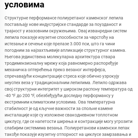
условима
Структурне перформансе полиуретаног каменског лепила
постављају нове индустријске стандарде за поузданост и
трајност у изазовним окружењима. Овај изванредни систем
лепила показује изузетне способности за чврстоћу на
истезање и сечење које прелазе 3.000 пси, што га чини
погодним за најзахтљивије апликације структурног камена.
Његова јединствена молекуларна архитектура ствара
тродимензионалну мрежу која равномерно распоређује
механичка оптерећења преко везаног интерфејса,
спречавајући концентрације стреса које обично узрокују
неуспех веза у традиционалним лепилима. Лепило одржава
свој структурни интегритет у широком распону температура од
-40 °F до 200 °F, обезбеђујући доследну перформансу у
екстремним климатским условима. Ова температурна
стабилност је од кључне важности за спољне камене
инсталације које су изложене свакодневном топлотном
циклусу, где се напетости ширења и контракције могу угрозити
слабијим системима везања. Полиуретанови каменски лепак
такође показује изузетну отпорност на циклусе замрзавања и