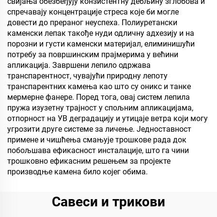
свијања обезбеђују конзистентну дебљину зглобова и
спречавају концентрације стреса које би могле
довести до прераног неуспеха. Полиуретански
каменски лепак такође нуди одличну адхезију и на
порозни и густи каменски материјал, елиминишући
потребу за површинским прајмерима у већини
апликација. Завршени лепило одржава
транспарентност, чувајући природну лепоту
транспарентних камења као што су оникс и танке
мермерне фанере. Поред тога, овај систем лепила
пружа изузетну трајност у спољним апликацијама,
отпорност на УВ деградацију и утицаје ветра који могу
угрозити друге системе за личење. Једноставност
примене и чишћења смањује трошкове рада док
побољшава ефикасност инсталације, што га чини
трошковно ефикасним решењем за пројекте
производње камена било којег обима.
Савеси и трикови