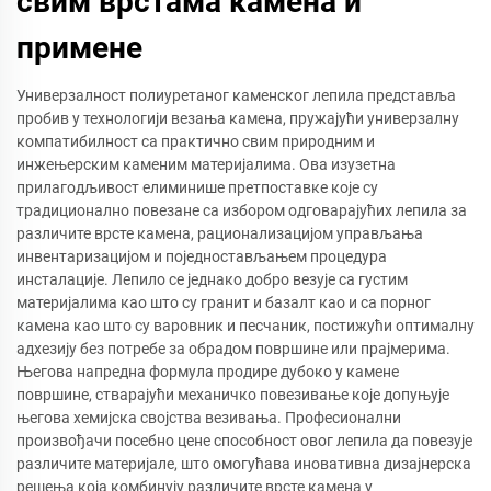
свим врстама камена и
примене
Универзалност полиуретаног каменског лепила представља
пробив у технологији везања камена, пружајући универзалну
компатибилност са практично свим природним и
инжењерским каменим материјалима. Ова изузетна
прилагодљивост елиминише претпоставке које су
традиционално повезане са избором одговарајућих лепила за
различите врсте камена, рационализацијом управљања
инвентаризацијом и поједностављањем процедура
инсталације. Лепило се једнако добро везује са густим
материјалима као што су гранит и базалт као и са порног
камена као што су варовник и песчаник, постижући оптималну
адхезију без потребе за обрадом површине или прајмерима.
Његова напредна формула продире дубоко у камене
површине, стварајући механичко повезивање које допуњује
његова хемијска својства везивања. Професионални
произвођачи посебно цене способност овог лепила да повезује
различите материјале, што омогућава иновативна дизајнерска
решења која комбинују различите врсте камена у