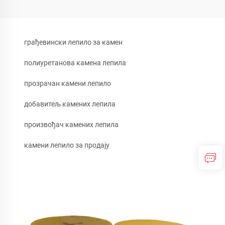
грађевински лепило за камен
полиуретанова камена лепила
прозрачан камени лепило
добавитељ камених лепила
произвођач камених лепила
камени лепило за продају