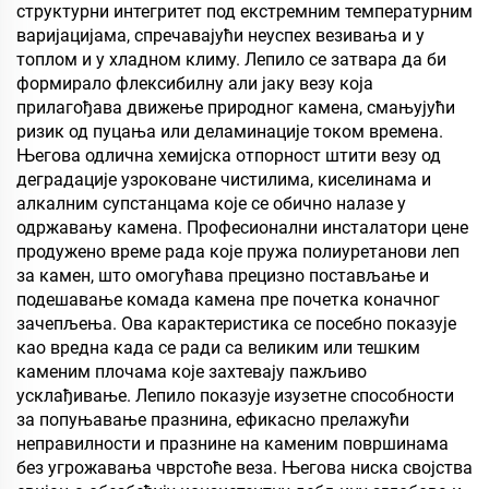
структурни интегритет под екстремним температурним
варијацијама, спречавајући неуспех везивања и у
топлом и у хладном климу. Лепило се затвара да би
формирало флексибилну али јаку везу која
прилагођава движење природног камена, смањујући
ризик од пуцања или деламинације током времена.
Његова одлична хемијска отпорност штити везу од
деградације узроковане чистилима, киселинама и
алкалним супстанцама које се обично налазе у
одржавању камена. Професионални инсталатори цене
продужено време рада које пружа полиуретанови леп
за камен, што омогућава прецизно постављање и
подешавање комада камена пре почетка коначног
зачепљења. Ова карактеристика се посебно показује
као вредна када се ради са великим или тешким
каменим плочама које захтевају пажљиво
усклађивање. Лепило показује изузетне способности
за попуњавање празнина, ефикасно прелажући
неправилности и празнине на каменим површинама
без угрожавања чврстоће веза. Његова ниска својства