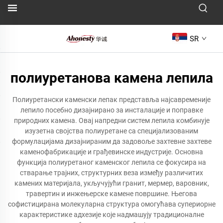
SR
полиуретанова камена лепила
Полиуретански каменски лепак представља најсавременије
лепило посебно дизајнирано за инсталације и поправке
природних камена. Овај напредни систем лепила комбинује
изузетна својства полиуретане са специјализованим
формулацијама дизајнираним да задовоље захтевне захтеве
каменофабрикације и грађевинске индустрије. Основна
функција полиуретаног каменског лепила се фокусира на
стварање трајних, структурних веза између различитих
камених материјала, укључујући гранит, мермер, варовник,
травертин и инжењерске камене површине. Његова
софистицирана молекуларна структура омогућава супериорне
карактеристике адхезије које надмашују традиционалне