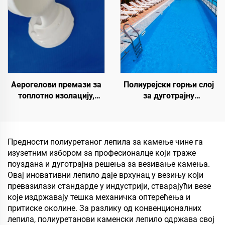
Аерогелови премази за
Полиурејски горњи слој
топлотно изолацију,
за дуготрајну
звучну изолацију и
хидроизолацију, као што
апсорпцију, отпорност на
су базени, кровови и
влагу и плесени, за кров,
купатила
солар, спољни зид,
Предности полиуретаног лепила за камење чине га
унутрашњи зид,
изузетним избором за професионалце који траже
преградну зид, спаваћу
поуздана и дуготрајна решења за везивање камења.
собу, састанак и
Овај иновативни лепило даје врхунац у везињу који
учионицу, КТВ, по
превазилази стандарде у индустрији, стварајући везе
које издржавају тешка механичка оптерећења и
притиске околине. За разлику од конвенционалних
лепила, полиуретанови каменски лепило одржава свој