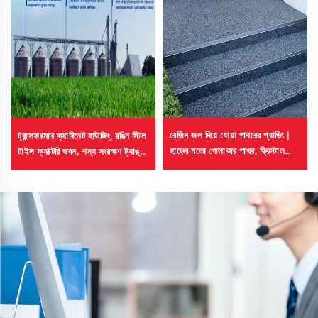
রেজিন জল দিয়ে ধোয়া পাথরের প্যাভিং |
ট্রান্সফরমার ক্যাবিনেট হাউজিং, রঙিন স্টিল
হাড়ের মতো গোলাকার পাথর, ক্রিস্টাল
টাইল ফ্যাক্টরি ভবন, শস্য সংরক্ষণ ট্যাঙ্ক,
পাথর, পাথরের কার্পেট বাণিজ্যিক ও
তেল সংরক্ষণ ট্যাঙ্কের জন্য বিকিরণী
বসতবাড়ির জন্য
শীতলীকরণ কোটিং