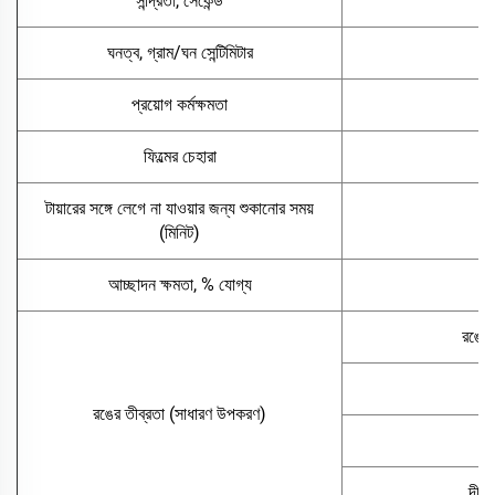
সান্দ্রতা, সেকেন্ড
ঘনত্ব, গ্রাম/ঘন সেন্টিমিটার
প্রয়োগ কর্মক্ষমতা
ফিল্মের চেহারা
টায়ারের সঙ্গে লেগে না যাওয়ার জন্য শুকানোর সময়
(মিনিট)
আচ্ছাদন ক্ষমতা, % যোগ্য
রঙের 
রঙের তীব্রতা (সাধারণ উপকরণ)
দীপ্ত