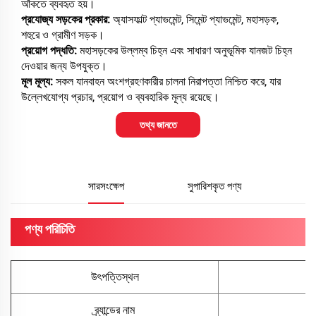
আঁকতে ব্যবহৃত হয়।
প্রযোজ্য সড়কের প্রকার:
অ্যাসফাল্ট প্যাভমেন্ট, সিমেন্ট প্যাভমেন্ট, মহাসড়ক,
শহুরে ও গ্রামীণ সড়ক।
প্রয়োগ পদ্ধতি:
মহাসড়কের উল্লম্ব চিহ্ন এবং সাধারণ অনুভূমিক যানজট চিহ্ন
দেওয়ার জন্য উপযুক্ত।
মূল মূল্য:
সকল যানবাহন অংশগ্রহণকারীর চালনা নিরাপত্তা নিশ্চিত করে, যার
উল্লেখযোগ্য প্রচার, প্রয়োগ ও ব্যবহারিক মূল্য রয়েছে।
তথ্য জানতে
সারসংক্ষেপ
সুপারিশকৃত পণ্য
পণ্য পরিচিতি
উৎপত্তিস্থল
ব্র্যান্ডের নাম
হু