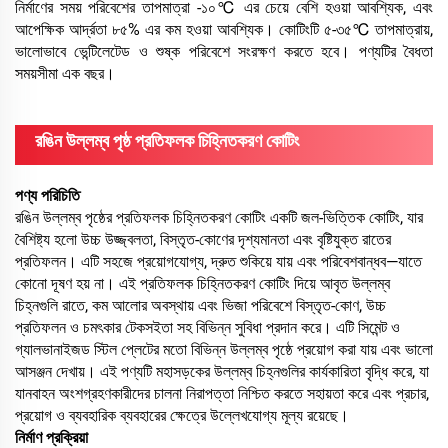
নির্মাণের সময় পরিবেশের তাপমাত্রা -১০℃ এর চেয়ে বেশি হওয়া আবশ্যিক, এবং
আপেক্ষিক আর্দ্রতা ৮৫% এর কম হওয়া আবশ্যিক। কোটিংটি ৫-৩৫℃ তাপমাত্রায়,
ভালোভাবে ভেন্টিলেটেড ও শুষ্ক পরিবেশে সংরক্ষণ করতে হবে। পণ্যটির বৈধতা
সময়সীমা এক বছর।
রঙিন উল্লম্ব পৃষ্ঠ প্রতিফলক চিহ্নিতকরণ কোটিং
পণ্য পরিচিতি
রঙিন উল্লম্ব পৃষ্ঠের প্রতিফলক চিহ্নিতকরণ কোটিং একটি জল-ভিত্তিক কোটিং, যার
বৈশিষ্ট্য হলো উচ্চ উজ্জ্বলতা, বিস্তৃত-কোণের দৃশ্যমানতা এবং বৃষ্টিযুক্ত রাতের
প্রতিফলন। এটি সহজে প্রয়োগযোগ্য, দ্রুত শুকিয়ে যায় এবং পরিবেশবান্ধব—যাতে
কোনো দূষণ হয় না। এই প্রতিফলক চিহ্নিতকরণ কোটিং দিয়ে আবৃত উল্লম্ব
চিহ্নগুলি রাতে, কম আলোর অবস্থায় এবং ভিজা পরিবেশে বিস্তৃত-কোণ, উচ্চ
প্রতিফলন ও চমৎকার টেকসইতা সহ বিভিন্ন সুবিধা প্রদান করে। এটি সিমেন্ট ও
গ্যালভানাইজড স্টিল প্লেটের মতো বিভিন্ন উল্লম্ব পৃষ্ঠে প্রয়োগ করা যায় এবং ভালো
আসঞ্জন দেখায়। এই পণ্যটি মহাসড়কের উল্লম্ব চিহ্নগুলির কার্যকারিতা বৃদ্ধি করে, যা
যানবাহন অংশগ্রহণকারীদের চালনা নিরাপত্তা নিশ্চিত করতে সহায়তা করে এবং প্রচার,
প্রয়োগ ও ব্যবহারিক ব্যবহারের ক্ষেত্রে উল্লেখযোগ্য মূল্য রয়েছে।
নির্মাণ প্রক্রিয়া