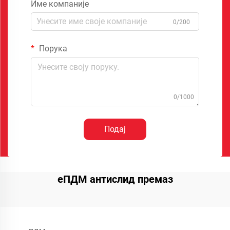
Име компаније
0/200
Порука
0/1000
Подај
еПДМ антислид премаз