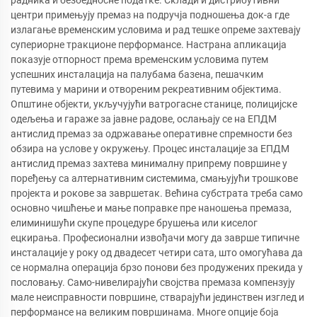
радника и безбедносне податке. Склади и дистрибутивни
центри примењују премаз на подручја подношења док-а где
излагање временским условима и рад тешке опреме захтевају
супериорне тракционе перформансе. Настрана апликација
показује отпорност према временским условима путем
успешних инсталација на палубама базена, пешачким
путевима у марини и отвореним рекреативним објектима.
Општине објекти, укључујући ватрогасне станице, полицијске
одељења и гараже за јавне радове, ослањају се на ЕПДМ
антислид премаз за одржавање оперативне спремности без
обзира на услове у окружењу. Процес инсталације за ЕПДМ
антислид премаз захтева минималну припрему површине у
поређењу са алтернативним системима, смањујући трошкове
пројекта и рокове за завршетак. Већина субстрата треба само
основно чишћење и мање поправке пре наношења премаза,
елиминишући скупе процедуре брушења или киселог
ецкирања. Професионални извођачи могу да заврше типичне
инсталације у року од двадесет четири сата, што омогућава да
се нормална операција брзо понови без продужених прекида у
пословању. Само-нивелирајући својства премаза компензују
мале неисправности површине, стварајући јединствен изглед и
перформансе на великим површинама. Многе опције боја