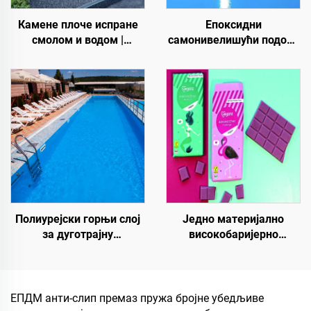
Камене плоче испране
Епоксидни
смолом и водом |
самонивелишући подови
Коштани шљунак,
у боји | За комерцијалне,
кристални камен,
индустријске и луксузне
камени тепих за
стамбене пројекте
комерцијалне и
стамбене објекте
Полиурејски горњи слој
Једно материјално
за дуготрајну
високобаријерно
хидроизолацију, као што
папирно основно
су базени, кровови и
материјало за растворе
купатила
паковања за производе
као што су чај, кафа,
ЕПДМ анти-слип премаз пружа бројне убедљиве
ореви, чоколаде, пецири