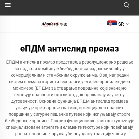
SR
еПДМ антислид премаз
ЕПДМ антислид премаз представља револуционарно решење
за под који комбинује безбедност са издржљивошћу у
комерцијалним и стамбеним окружењима. Овај напредни
систем премаза користи технологију етилен-пропилен-диен
мономера (ЕПДМ) за стварање површина које значајно
смањују опасности од клизга, док одржавају изузетну
дуговечност. Основна функција ЕПДМ антислид премаза
укључује претварање глатких, потенцијално опасних
површина у сигурне пешачке путеве који испуњавају строге
безбедносне прописе. Покрив функционише тако што укључује
специјализоване агрегате и елементе текстуре који повећавају
трчење површине, пружајући поуздану тракцију чак и у