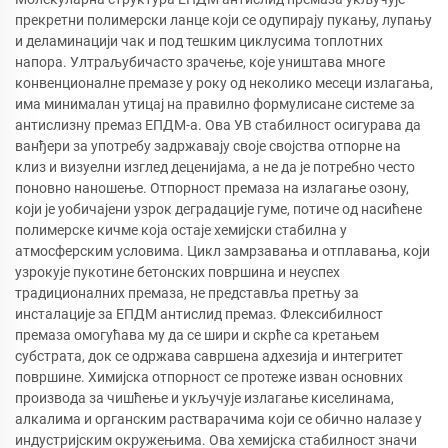
прекретни полимерски ланце који се одупирају пукању, лупању
и деламинацији чак и под тешким циклусима топлотних
напора. Ултраљубичасто зрачење, које уништава многе
конвенционалне премазе у року од неколико месеци излагања,
има минималан утицај на правилно формулисане системе за
антислизну премаз ЕПДМ-а. Ова УВ стабилност осигурава да
ванђери за употребу задржавају своје својства отпорне на
клиз и визуелни изглед деценијама, а не да је потребно често
поновно наношење. Отпорност премаза на излагање озону,
који је уобичајени узрок деградације гуме, потиче од насићене
полимерске кичме која остаје хемијски стабилна у
атмосферским условима. Цикл замрзавања и отплавања, који
узрокује пукотине бетонских површина и неуспех
традиционалних премаза, не представља претњу за
инсталације за ЕПДМ антислид премаз. Флексибилност
премаза омогућава му да се шири и скрће са кретањем
субстрата, док се одржава савршена адхезија и интегритет
површине. Химијска отпорност се протеже изван основних
производа за чишћење и укључује излагање киселинама,
алкалима и органским растварачима који се обично налазе у
индустријским окружењима. Ова хемијска стабилност значи