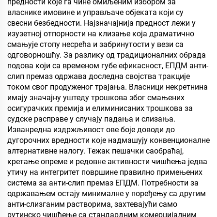
предности које га чине омиљеним избором за
и зачини
власнике имовине и управљаче објеката који су
свесни безбедности. Најзначајнија предност лежи у
изузетној отпорности на клизање која драматично
смањује стопу несрећа и забринутости у вези са
одговорношћу. За разлику од традиционалних обрада
подова који са временом губе ефикасност, ЕПДМ анти-
слип премаз одржава доследна својства тракције
током свог продуженог трајања. Власници некретнина
имају значајну уштеду трошкова због смањених
осигурачких премија и елиминисаних трошкова за
судске расправе у случају падања и слизања.
Изванредна издржљивост ове боје доводи до
дугорочних вредности које надмашују конвенционалне
алтернативне налогу. Тежак пешачки саобраћај,
кретање опреме и редовне активности чишћења једва
утичу на интегритет површине правилно примењених
система за анти-слип премаз ЕПДМ. Потребности за
одржавањем остају минималне у поређењу са другим
анти-слизганим растворима, захтевајући само
рутинско чишћење са стандардним комерцијалним