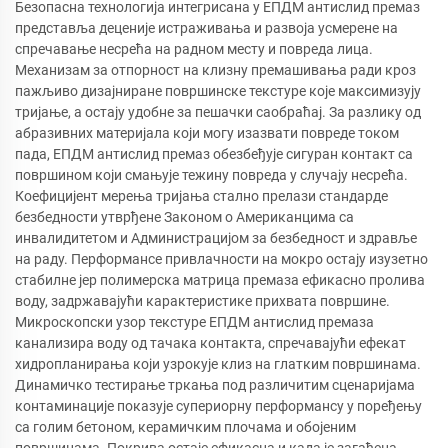
Безопасна технологија интегрисана у ЕПДМ антислид премаз
представља деценије истраживања и развоја усмерене на
спречавање несрећа на радном месту и повреда лица.
Механизам за отпорност на клизну премашивања ради кроз
пажљиво дизајниране површинске текстуре које максимизују
тријање, а остају удобне за пешачки саобраћај. За разлику од
абразивних материјала који могу изазвати повреде током
пада, ЕПДМ антислид премаз обезбеђује сигуран контакт са
површином који смањује тежину повреда у случају несрећа.
Коефицијент мерења тријања стално прелази стандарде
безбедности утврђене Законом о Американцима са
инвалидитетом и Администрацијом за безбедност и здравље
на раду. Перформансе привлачности на мокро остају изузетно
стабилне јер полимерска матрица премаза ефикасно пролива
воду, задржавајући карактеристике прихвата површине.
Микроскопски узор текстуре ЕПДМ антислид премаза
канализира воду од тачака контакта, спречавајући ефекат
хидропланирања који узрокује клиз на глатким површинама.
Динамичко тестирање тркања под различитим сценаријама
контаминације показује супериорну перформансу у поређењу
са голим бетоном, керамичким плочама и обојеним
површинама. Покрива остаје ефикасна и када је загађена