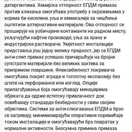
детергентима. Хемијска отпорност ЕПДМ премаза
против клизања омогућава употребу у окружењима у
којима би киселине, уља и хемикалије за чишћење
оштетили алтернативне материјале. Ова отпорност се
проширује на уобичајене контаманте на радном месту,
укључујући нафтне производе, уља за храну и
индустријске раствораче. Умјетност инсталације
представља још једну велику предност, јер се ЕПДМ
анти-слип премаз успешно причвршћује на бројне
супстрате материјале без великих захтева за
припремом површине. Флексибилност покривача
омогућава покрет зграде и топлотну експанзију без
штете на перформансе или изглед. Опције
прилагођавања боја омогућавају менаџерима
објеката да одрже естетску привлачност док
повећавају стандарде безбедности у свим својим
објектима. Системи за анти-слизгавање ЕПДМ-а брзо
се загревају, минимизирајући оперативне поремећаје
током инсталације и омогућавајући брз повратак у
нормалне активности. Безсумна примена премаза