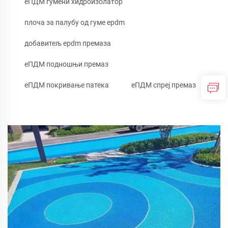
еПДМ гумени хидроизолатор
плоча за палубу од гуме epdm
добавитељ epdm премаза
еПДМ подношњи премаз
еПДМ покривање патека
еПДМ спреј премаз