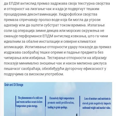
да ЕПДМ антислид премаз задржава своја текстурна својства
и отпорност на лизгање чак и када је подвргнут тешким
процедурама деконтаминације. Хидрофобски својства
премаза спречавају пролаз воде која би могла да угрози
адхезију или да оштети субстрат током времена. Излагање
соли од операција зимне деицеа или морских окружења не
смањује перформансе ЕПДМ антислид ковкања, што га чини
идеалним за обалне инсталације и северне климатске
апликације. Испитивање отпорности удару показује да премаз
издржава саобраћај тешке опреме и падање предмета без
чипирања или избијања. Тестирање отпорности на абразију
показује минимално зношење чак и након милиона циклуса
пешачког саобраћаја, обезбеђујући дугорочну ефикасност у
подручјима са високом употребом.