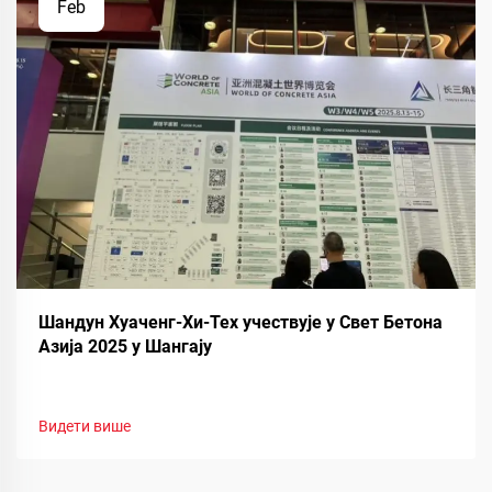
Feb
Шандун Хуаченг-Хи-Тех учествује у Свет Бетона
Азија 2025 у Шангају
Видети више