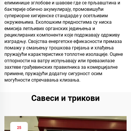
елиминише зглобове и шавове где се прљавштина и
бактерије обично акумулирају, промовишући
супериорне хигијенске стандарде у осетљивим
окружењима. Еколошким предностима су ниска
емисија летљивих органских једињења и
рециклираних компоненти које подржавају одрживу
изградњу. Својства енергетске ефикасности премаза
помажу у смањењу трошкова грејања и хлађења
пружајући карактеристике топлотне изолације. Оцене
отпорности на ватру испуњавају или превазилазе
захтеве грађевинских правилника за комерцијалне
примене, пружајући додатну сигурност осим
могућности спречавања клизања.
Савеси и трикови
25