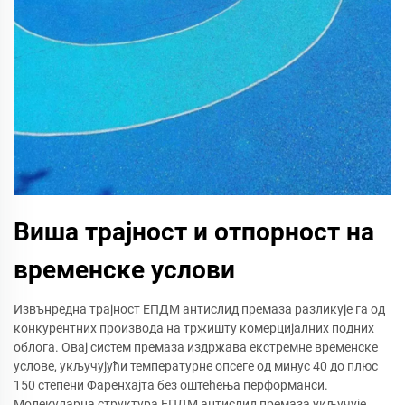
Виша трајност и отпорност на
временске услови
Извънредна трајност ЕПДМ антислид премаза разликује га од
конкурентних производа на тржишту комерцијалних подних
облога. Овај систем премаза издржава екстремне временске
услове, укључујући температурне опсеге од минус 40 до плюс
150 степени Фаренхајта без оштећења перформанси.
Молекуларна структура ЕПДМ антислид премаза укључује