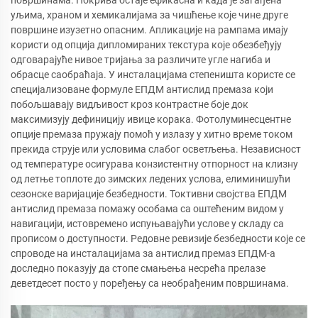
уљима, храном и хемикалијама за чишћење које чине друге
површине изузетно опасним. Апликације на рампама имају
користи од опција дипломираних текстура које обезбеђују
одговарајуће нивое тријања за различите угле нагиба и
обрасце саобраћаја. У инсталацијама степеништа користе се
специјализоване формуле ЕПДМ антислид премаза који
побољшавају видљивост кроз контрастне боје док
максимизују дефиницију ивице корака. Фотолуминесцентне
опције премаза пружају помоћ у излазу у хитно време током
прекида струје или условима слабог осветљења. Независност
од температуре осигурава конзистентну отпорност на клизну
од летње топлоте до зимских ледених услова, елиминишући
сезонске варијације безбедности. Токтивни својства ЕПДМ
антислид премаза помажу особама са оштећеним видом у
навигацији, истовремено испуњавајући услове у складу са
прописом о доступности. Редовне ревизије безбедности које се
спроводе на инсталацијама за антислид премаз ЕПДМ-а
доследно показују да стопе смањења несрећа прелазе
деветдесет посто у поређењу са необрађеним површинама.