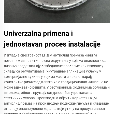
Univerzalna primena i
jednostavan proces instalacije
Изгледна свестраност ЕПДМ антислид премаза чини га
погодним за практично сва окружења у којима опасности од
лизања представљају безбедносне проблеме или изазове у
складу са регулативама. Унутрашње апликације укључују
комерцијалне кухиње у којима масти и вода стварају
константне ризике од клизга које традиционално чишћење не
може адекватно решити. У ресторанима, ходницима болница и
школама, облоге пружају сигурност без угрожавања
естетичких услова. Производња објекти користе ЕПДМ
антислид премаз на производњи подножје где уља и хладнице
стварају опасне услове ходања који утичу на продуктивност