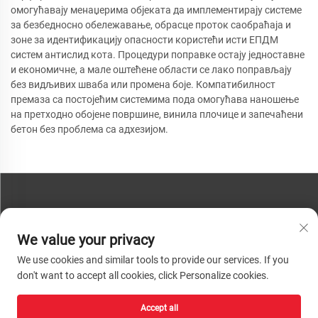
омогућавају менаџерима објеката да имплементирају системе
за безбедносно обележавање, обрасце проток саобраћаја и
зоне за идентификацију опасности користећи исти ЕПДМ
систем антислид кота. Процедури поправке остају једноставне
и економичне, а мале оштећене области се лако поправљају
без видљивих шваба или промена боје. Компатибилност
премаза са постојећим системима пода омогућава наношење
на претходно обојене површине, винила плочице и запечаћени
бетон без проблема са адхезијом.
КОНТАКТИРАЈТЕ НАС
We value your privacy
Телефон:
+86-13793890209
We use cookies and similar tools to provide our services. If you
Телефон:
+86-13793890209
don't want to accept all cookies, click Personalize cookies.
Пошта:
[email protected]
Accept all