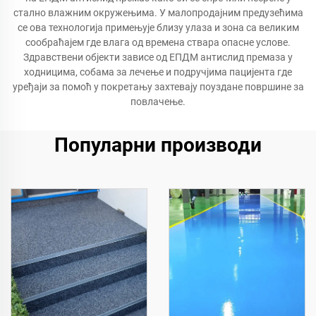
стално влажним окружењима. У малопродајним предузећима
се ова технологија примењује близу улаза и зона са великим
сообраћајем где влага од времена ствара опасне услове.
Здравствени објекти зависе од ЕПДМ антислид премаза у
ходницима, собама за лечење и подручјима пацијента где
уређаји за помоћ у покретању захтевају поуздане површине за
повлачење.
Популарни производи