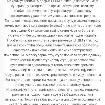
мокрам условима. Модерне EPDM антислид премазе имају
супериорну отпорност на временске услови, хемијску
стабилност и УВ заштиту која осигурава доследну
перформансу у различитим условима животне средине.
Технолошки оквир иза овог премаза укључује софистицирану
хемију полимера која ствара флексибилне али чврсте пликове
површине. Ови филмови трајно се везују за субстрате,
укључујући бетон, метал, дрво и постојеће подне покриће.
Професионалци за инсталације примењују ЕПДМ антислид
премаз користећи специјализоване технике које обезбеђују
једноставан покритак и оптималне карактеристике
прилепљења. Молекуларна структура премаза пружа одличну
отпорност на температурне флуктуације, спречавајући
пукотине или деламинацију током сезонских промена.
Апликације за ЕПДМ антислид премаз обухватају више
индустрија и поставки. Коммерцијске кухиње имају предности
због својстава отпорних на масти која одржавају отпорност на
клизну упркос тешком послу на стопанству хране.
Индустријске инсталације користе овај слој на пешачицама,
рампама и подносницима где је безбедност радника
најважнија. Покрива за базен, туши и спа објекти ослањају се
на ЕПДМ антислид премаз како би се спречили несреће у