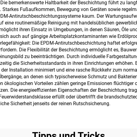
. Die bemerkenswerte Haltbarkeit der Beschichtung führt zu langf
n. Starkes Fußaufkommen, Bewegung von Geräten sowie regelmäß
PDM-Antirutschbeschichtungssysteme kaum. Der Wartungsaufwan
uf eine routinemäßige Reinigung mit handelsüblichen gewerblic
öglicht ihren Einsatz in Umgebungen, in denen Säuren, Öle und 
sich auch auf gängige Arbeitsplatzkontaminanten wie Erdölprodu
 Verlegefähigkeit: Die EPDM-Antirutschbeschichtung haftet erfolg
fordern. Die Flexibilität der Beschichtung ermöglicht es, Ba
nungsbild zu beeinträchtigen. Durch individuelle Farbgestaltu
chzeitig die Sicherheitsstandards in ihren Einrichtungen erhöh
der Installation minimiert und eine rasche Rückkehr zum normal
 Übergänge, an denen sich typischerweise Schmutz und Bakterie
 ökologischen Vorteilen zählen geringe Emissionen flüchtiger 
en. Die energieeffizienten Eigenschaften der Beschichtung trag
erwiderstandsklasse erfüllt oder übertrifft die brandschutzte
he Sicherheit jenseits der reinen Rutschsicherung.
Tipps und Tricks