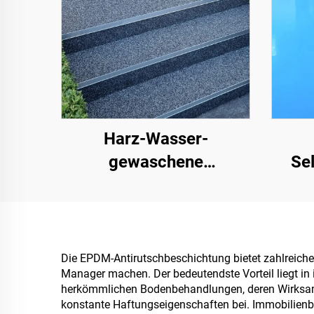
Harz-Wasser-
gewaschene
Sel
Steinpflasterung |
Far
Knochenförmige
gewer
Kieselsteine,
u
Kristallsteine,
Die EPDM-Antirutschbeschichtung bietet zahlreiche 
Manager machen. Der bedeutendste Vorteil liegt in
Steinteppich für
herkömmlichen Bodenbehandlungen, deren Wirksamke
gewerbliche und private
konstante Haftungseigenschaften bei. Immobilienb