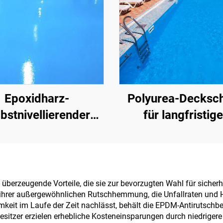
Epoxidharz-
Polyurea-Decksch
bstnivellierender
für langfristig
bsandboden | Für
Wasserschutz, z. B
bliche, industrielle
Schwimmbäder, D
nd hochwertige
und Badezimm
Wohnprojekte
überzeugende Vorteile, die sie zur bevorzugten Wahl für sicherh
 ihrer außergewöhnlichen Rutschhemmung, die Unfallraten und H
it im Laufe der Zeit nachlässt, behält die EPDM-Antirutschbe
esitzer erzielen erhebliche Kosteneinsparungen durch niedrige