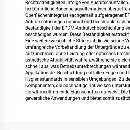
Rechtsstreitigkeiten infolge von Ausrutschunfällen
Anwendungen
herkömmliche Bodenbelagsalternativen übertreffe
Oberflächenintegrität sachgemäß aufgetragener E
Antirutschlösungen minimal und beschränkt sich a
Beständigkeit der EPDM-Antirutschbeschichtung erm
beschädigen würden. Diese Beständigkeit erstreckt 
Eine weitere wesentliche Stärke ist die vielseitige
umfangreiche Vorbehandlung der Untergründe zu er
aufzunehmen, ohne Leistung oder optisches Erschei
ästhetische Attraktivität wahren, während sie glei
schnell aus, was Betriebsunterbrechungen während 
Applikation der Beschichtung entfallen Fugen und
Hygienestandards in sensiblen Umgebungen. Zu den
Komponenten, die nachhaltige Bauweisen unterstütz
sie wärmedämmende Eigenschaften aufweist. Die Feu
gewerbliche Anwendungen und bietet somit zusätzlic