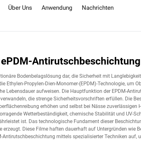
Über Uns
Anwendung
Nachrichten
ePDM-Antirutschbeschichtung
utionäre Bodenbelagslösung dar, die Sicherheit mit Langlebigkei
 die Ethylen-Propylen-Dien-Monomer-(EPDM)-Technologie, um Ob
che Lebensdauer aufweisen. Die Hauptfunktion der EPDM-Antirutsc
erwandeln, die strenge Sicherheitsvorschriften erfüllen. Die Be
 Oberflächenreibung erhöhen und selbst bei Nässe zuverlässigen
orragende Wetterbeständigkeit, chemische Stabilität und UV-Sch
leistet ist. Das technologische Fundament dieser Beschichtun
lme erzeugt. Diese Filme haften dauerhaft auf Untergründen wie 
M-Antirutschbeschichtung mittels spezialisierter Techniken auf