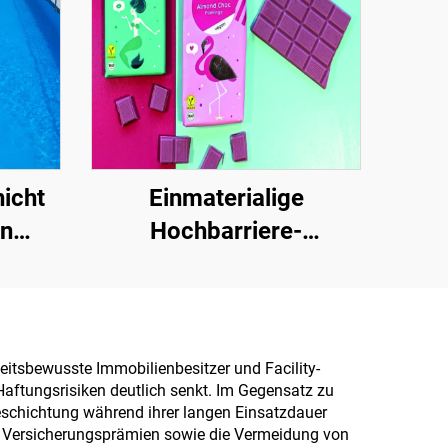
icht
Einmaterialige
en
Hochbarriere-
. für
Papiergrundlage für
ächer
Verpackungslösungen
er
von Produkten wie Tee,
Kaffee, Nüssen,
eitsbewusste Immobilienbesitzer und Facility-
aftungsrisiken deutlich senkt. Im Gegensatz zu
Schokolade, Gebäck und
schichtung während ihrer langen Einsatzdauer
Gewürzen
re Versicherungsprämien sowie die Vermeidung von