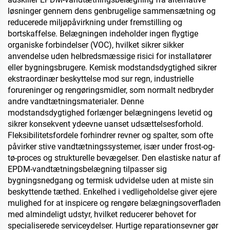
løsninger gennem dens genbrugelige sammensætning og
reducerede miljøpåvirkning under fremstilling og
bortskaffelse. Belægningen indeholder ingen flygtige
organiske forbindelser (VOC), hvilket sikrer sikker
anvendelse uden helbredsmæssige risici for installatører
eller bygningsbrugere. Kemisk modstandsdygtighed sikrer
ekstraordinær beskyttelse mod sur regn, industrielle
forureninger og rengøringsmidler, som normalt nedbryder
andre vandtætningsmaterialer. Denne
modstandsdygtighed forlænger belægningens levetid og
sikrer konsekvent ydeevne uanset udsættelsesforhold.
Fleksibilitetsfordele forhindrer revner og spalter, som ofte
påvirker stive vandtætningssystemer, især under frost-og-
tø-proces og strukturelle bevægelser. Den elastiske natur af
EPDM-vandtætningsbelægning tilpasser sig
bygningsnedgang og termisk udvidelse uden at miste sin
beskyttende tæthed. Enkelhed i vedligeholdelse giver ejere
mulighed for at inspicere og rengøre belægningsoverfladen
med almindeligt udstyr, hvilket reducerer behovet for
specialiserede serviceydelser. Hurtige reparationsevner gør