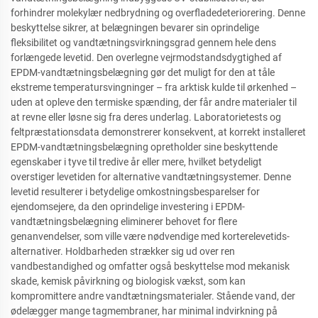
forhindrer molekylær nedbrydning og overfladedeteriorering. Denne
beskyttelse sikrer, at belægningen bevarer sin oprindelige
fleksibilitet og vandtætningsvirkningsgrad gennem hele dens
forlængede levetid. Den overlegne vejrmodstandsdygtighed af
EPDM-vandtætningsbelægning gør det muligt for den at tåle
ekstreme temperatursvingninger – fra arktisk kulde til ørkenhed –
uden at opleve den termiske spænding, der får andre materialer til
at revne eller løsne sig fra deres underlag. Laboratorietests og
feltpræstationsdata demonstrerer konsekvent, at korrekt installeret
EPDM-vandtætningsbelægning opretholder sine beskyttende
egenskaber i tyve til tredive år eller mere, hvilket betydeligt
overstiger levetiden for alternative vandtætningsystemer. Denne
levetid resulterer i betydelige omkostningsbesparelser for
ejendomsejere, da den oprindelige investering i EPDM-
vandtætningsbelægning eliminerer behovet for flere
genanvendelser, som ville være nødvendige med korterelevetids-
alternativer. Holdbarheden strækker sig ud over ren
vandbestandighed og omfatter også beskyttelse mod mekanisk
skade, kemisk påvirkning og biologisk vækst, som kan
kompromittere andre vandtætningsmaterialer. Stående vand, der
ødelægger mange tagmembraner, har minimal indvirkning på