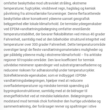
omfatter beskyttelse mod ultraviolet stråling, ekstreme
temperaturer, fugtcykler, vinddrevet regn, haglslag og kemisk
påvirkning fra atmosfæriske forureninger. Denne flerfacetterede
beskyttelse sikrer konsekvent ydeevne uanset geografisk
beliggenhed eller lokale klimaforhold. De termiske ydeegenskaber
ved EPDM-vandtætningsbelægning omfatter enestående
temperaturstabilitet, der bevarer fleksibiliteten ved minus 40 grader
Fahrenheit, samtidig med at den bibeholder strukturel integritet ved
temperaturer over 300 grader Fahrenheit. Dette temperaturområde
overstiger langt de fleste vandtætningsmaterialers muligheder og
gør pålidelig ydeevne mulig i ekstreme klimaforhold – fra arktiske
regioner til tropiske områder. Den lave koefficient for termisk
udvidelse minimerer spændinger ved substratgrænsefladerne og
reducerer risikoen for adhæsionsfejl under temperaturcykler.
Solreflekterende egenskaber, som er indbygget i EPDM-
vandtætningsbelægningen, hjælper med at reducere
overfladetemperaturer og mindske termisk spænding på
bygningskonstruktioner, samtidig med at de bidrager til
energieffektivitet ved at mindske kølelasten. Belægningens
modstand mod termisk chok forhindrer den hurtige udvidelse og
sammentrækning, der forårsager revner og spaltninger i stive