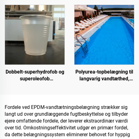
overfladerenovering
topbelægning til flere
underlagsarter til
indendørs og udendørs
belægninger
Dobbelt-superhydrofob og
Polyurea-topbelægning til
superoleofob
langvarig vandtæthed,
topbelægning til brug
f.eks. swimmingpools,
sammen med
tage og badeværelser
strålingsafkølingsbelægninger
eller i andre scenarier,
Fordele ved EPDM-vandtætningsbelægning strækker sig
hvor hydrofobe og
langt ud over grundlæggende fugtbeskyttelse og tilbyder
oleofobe egenskaber
ejere omfattende fordele, der leverer ekstraordinær værdi
kræves
over tid. Omkostningseffektivitet udgør en primær fordel,
da dette belægningssystem eliminerer behovet for hyppig