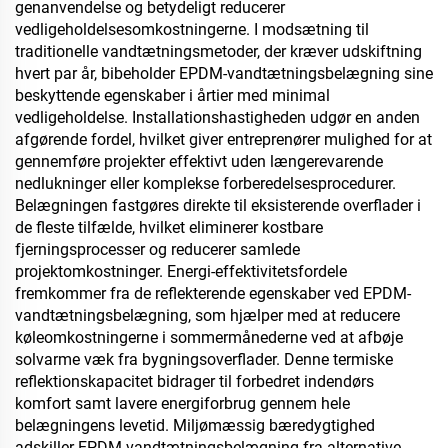
genanvendelse og betydeligt reducerer
vedligeholdelsesomkostningerne. I modsætning til
traditionelle vandtætningsmetoder, der kræver udskiftning
hvert par år, bibeholder EPDM-vandtætningsbelægning sine
beskyttende egenskaber i årtier med minimal
vedligeholdelse. Installationshastigheden udgør en anden
afgørende fordel, hvilket giver entreprenører mulighed for at
gennemføre projekter effektivt uden længerevarende
nedlukninger eller komplekse forberedelsesprocedurer.
Belægningen fastgøres direkte til eksisterende overflader i
de fleste tilfælde, hvilket eliminerer kostbare
fjerningsprocesser og reducerer samlede
projektomkostninger. Energi-effektivitetsfordele
fremkommer fra de reflekterende egenskaber ved EPDM-
vandtætningsbelægning, som hjælper med at reducere
køleomkostningerne i sommermånederne ved at afbøje
solvarme væk fra bygningsoverflader. Denne termiske
reflektionskapacitet bidrager til forbedret indendørs
komfort samt lavere energiforbrug gennem hele
belægningens levetid. Miljømæssig bæredygtighed
adskiller EPDM-vandtætningsbelægning fra alternative