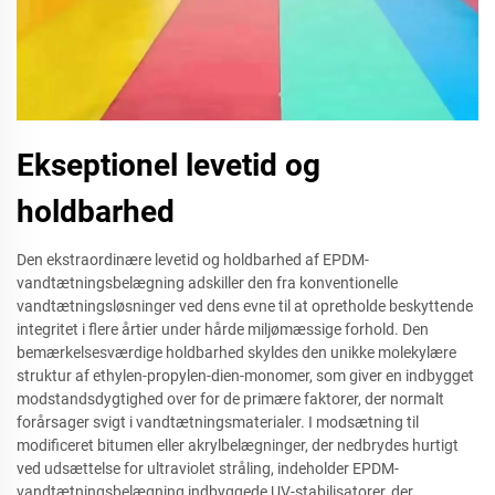
Ekseptionel levetid og
holdbarhed
Den ekstraordinære levetid og holdbarhed af EPDM-
vandtætningsbelægning adskiller den fra konventionelle
vandtætningsløsninger ved dens evne til at opretholde beskyttende
integritet i flere årtier under hårde miljømæssige forhold. Den
bemærkelsesværdige holdbarhed skyldes den unikke molekylære
struktur af ethylen-propylen-dien-monomer, som giver en indbygget
modstandsdygtighed over for de primære faktorer, der normalt
forårsager svigt i vandtætningsmaterialer. I modsætning til
modificeret bitumen eller akrylbelægninger, der nedbrydes hurtigt
ved udsættelse for ultraviolet stråling, indeholder EPDM-
vandtætningsbelægning indbyggede UV-stabilisatorer, der