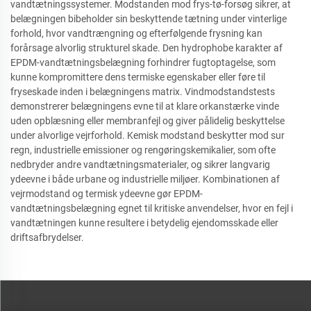
vandtætningssystemer. Modstanden mod frys-tø-forsøg sikrer, at
belægningen bibeholder sin beskyttende tætning under vinterlige
forhold, hvor vandtrængning og efterfølgende frysning kan
forårsage alvorlig strukturel skade. Den hydrophobe karakter af
EPDM-vandtætningsbelægning forhindrer fugtoptagelse, som
kunne kompromittere dens termiske egenskaber eller føre til
fryseskade inden i belægningens matrix. Vindmodstandstests
demonstrerer belægningens evne til at klare orkanstærke vinde
uden opblæsning eller membranfejl og giver pålidelig beskyttelse
under alvorlige vejrforhold. Kemisk modstand beskytter mod sur
regn, industrielle emissioner og rengøringskemikalier, som ofte
nedbryder andre vandtætningsmaterialer, og sikrer langvarig
ydeevne i både urbane og industrielle miljøer. Kombinationen af
vejrmodstand og termisk ydeevne gør EPDM-
vandtætningsbelægning egnet til kritiske anvendelser, hvor en fejl i
vandtætningen kunne resultere i betydelig ejendomsskade eller
driftsafbrydelser.