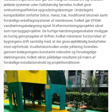
ældede systemer uden fuldstændig fjernelse, hvilket giver
omkostningseffektive opgraderingsløsninger. Underlagets
kompatibilitet omfatter beton, metal, træ, modificeret bitumen samt
forskellige enkeltlagssystemer af membraner, hvilket gør EPDM-
vandtætningsbelægning egnet til eftermonteringsprojekter såvel
som nye byggeprojekter. De hurtige hærdningsegenskaber muliggør
en hurtig genoptagelse af driften, hvilket minimerer forstyrrelser af
bygningens drift samtidig med, at der gives øjeblikkelig beskyttelse
mod vejrforhold. Kvalitetskontrollen under påføring forenkles
gennem belægningens konstante viskositet og forudsigelige
dækningsrate, hvilket sikrer pålidelige resultater på tværs af
forskellige installationshold og projektkonditioner.