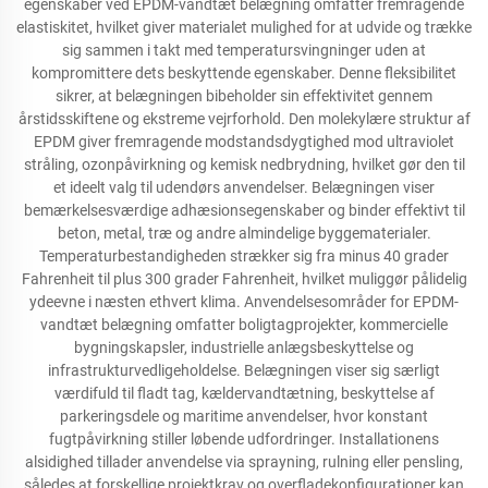
egenskaber ved EPDM-vandtæt belægning omfatter fremragende
elastiskitet, hvilket giver materialet mulighed for at udvide og trække
sig sammen i takt med temperatursvingninger uden at
kompromittere dets beskyttende egenskaber. Denne fleksibilitet
sikrer, at belægningen bibeholder sin effektivitet gennem
årstidsskiftene og ekstreme vejrforhold. Den molekylære struktur af
EPDM giver fremragende modstandsdygtighed mod ultraviolet
stråling, ozonpåvirkning og kemisk nedbrydning, hvilket gør den til
et ideelt valg til udendørs anvendelser. Belægningen viser
bemærkelsesværdige adhæsionsegenskaber og binder effektivt til
beton, metal, træ og andre almindelige byggematerialer.
Temperaturbestandigheden strækker sig fra minus 40 grader
Fahrenheit til plus 300 grader Fahrenheit, hvilket muliggør pålidelig
ydeevne i næsten ethvert klima. Anvendelsesområder for EPDM-
vandtæt belægning omfatter boligtagprojekter, kommercielle
bygningskapsler, industrielle anlægsbeskyttelse og
infrastrukturvedligeholdelse. Belægningen viser sig særligt
værdifuld til fladt tag, kældervandtætning, beskyttelse af
parkeringsdele og maritime anvendelser, hvor konstant
fugtpåvirkning stiller løbende udfordringer. Installationens
alsidighed tillader anvendelse via sprayning, rulning eller pensling,
således at forskellige projektkrav og overfladekonfigurationer kan