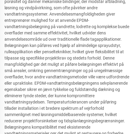
porøsitet og danner mekaniske bindinger, der modstår afbladning,
løsning og vindpåvirkning, som ofte påvirker andre
vandtætningssystemer. Anvendelsesmangfoldigheden giver
entreprenører mulighed for at anvende EPDM-
vandtætningsbelægning på vandrette, lodrette og komplekse buede
overflader med samme effektivitet, hvilket udvider dens
anvendelsesområde ud over traditionelle flade tagapplikationer.
Belægningen kan påføres ved hjælp af almindelige sprayudstyr,
rulleapplikation eller penselteknikker, hvilket giver fleksibilitet til at
tilpasse sig specifikke projektkrav og stedets forhold. Denne
mangfoldighed gør det muligt at påføre belægningen effektivt på
små arealer, omkring gennemtrængninger og på uregelmæssige
overflader, hvor andre vandtætningsmetoder ville være udfordrende
eller upraktiske. EPDM-vandtætningsbelægningens selvplanerende
egenskaber sikrer en jævn tykkelse og fuldstændig dækning og
eliminerer tynde steder, der kunne kompromittere
vandtætningsydelsen. Temperaturtolerancen under påføring
tillader installation i et bredere spektrum af vejrforhold
sammenlignet med løsningsmiddelbaserede systemer, hvilket
reducerer projektforsinkelser og tidsplanlægningsbegrænsninger.
Belægningens kompatibilitet med eksisterende
vandtætningsmaterialer gør det muligt at restaurere og forbedre