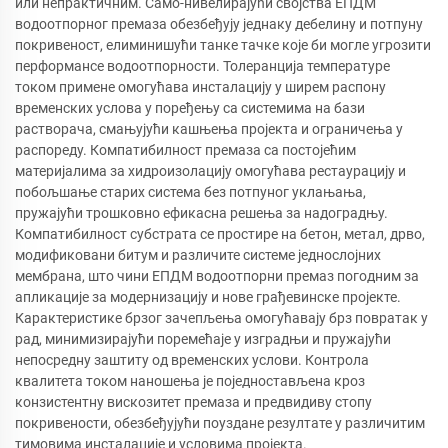
или непрактичним. Само-нивелирајући својства ЕПДМ
водоотпорног премаза обезбеђују једнаку дебелину и потпуну
покривеност, елиминишући танке тачке које би могле угрозити
перформансе водоотпорности. Толеранција температуре
током примене омогућава инсталацију у ширем распону
временских услова у поређењу са системима на бази
растворача, смањујући кашњења пројекта и ограничења у
распореду. Компатибилност премаза са постојећим
материјалима за хидроизолацију омогућава рестаурацију и
побољшање старих система без потпуног уклањања,
пружајући трошковно ефикасна решења за надоградњу.
Компатибилност субстрата се простире на бетон, метал, дрво,
модификовани битум и различите системе једнослојних
мембрана, што чини ЕПДМ водоотпорни премаз погодним за
апликације за модернизацију и нове грађевинске пројекте.
Карактеристике брзог зачепљења омогућавају брз повратак у
рад, минимизирајући поремећаје у изградњи и пружајући
непосредну заштиту од временских услови. Контрола
квалитета током наношења је поједностављена кроз
конзистентну вискозитет премаза и предвидиву стопу
покривености, обезбеђујући поуздане резултате у различитим
тимовима инсталације и условима пројекта.