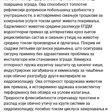
површина зграда. Ова способност топлотне
рефлексије доприноси побољшању удобности у
унутрашњости, а истовремено смањује трошкове за
комуналне услуге током целог живота покривања.
Одржливост животне средине разликује ЕПДМ
водоотпорни премаз од алтернатива кроз његов
рециклибилан састав и смањен утицај на животну
средину током производње и одлагања. Покрив не
садржи летљиве органске једињења, што осигурава
сигурну примену без здравствених проблема за
инсталаторе или становнике зграде. Химијска
отпорност пружа изузетну заштиту од киселог кише,
индустријских загађивача и хемикалија за чишћење
који обично разграђују друге материјале за
хидроизолацију. Ова отпорност продужава животни
век премаза, а истовремено одржава конзистентну
перформансу без обзира на услове излагања.
Предности флексибилности спречавају пукотине и
распад који обично утичу на круте системе за
хидроизолацију, посебно током циклуса замрзавања и