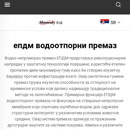
SR
епдм водоотпорни премаз
Водно непроморан премаз ЕПДМ представља револуционарни
напредак у заштитној технологији површине, користећи етилен-
пропилен-диен мономерну гуму како би створио изузетну
баријеру против инфилтрације влаге. Овај синтетички гумени
премаз пружа изузетне способности за отпорност на
временске услови које далеко надмашују традиционалне
методе за запечаћивање. Примарна функција ЕПДМ
водоотпорног премаза се фокусира на стварање непропусне
мембране која спречава оштећење водом, док одржава
структурни интегритет у различитим условима животне
средине. Овај систем премаза одликује се пружањем
дуготрајне заштите за системе покрива, темеље и различите