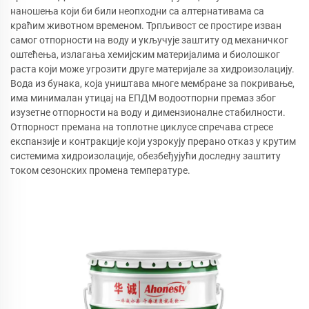
наношења који би били неопходни са алтернативама са
краћим животном временом. Трпљивост се простире изван
самог отпорности на воду и укључује заштиту од механичког
оштећења, излагања хемијским материјалима и биолошког
раста који може угрозити друге материјале за хидроизолацију.
Вода из бунака, која уништава многе мембране за покривање,
има минималан утицај на ЕПДМ водоотпорни премаз због
изузетне отпорности на воду и димензионалне стабилности.
Отпорност премана на топлотне циклусе спречава стресе
експанзије и контракције који узрокују прерано отказ у крутим
системима хидроизолације, обезбеђујући доследну заштиту
током сезонских промена температуре.