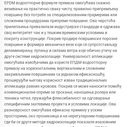
EPDM водоотпорне формуле премаза омогућава снажно
везивање на практично сваку чисту, правилно припремљену
површину без потребе за специјализованим прајмерима или
сложеним процедурама припреме површине. Ова чврстоћа
прилепљења превазилази индустријске стандарде и одржава
свој интегритет чак и у тешким временским условима и
покрету конструкције. Покрив продире површинске порозне
површине и формира механичке везе које се супротстављају
деламинирању, лупању и силама ветра које обично утичу на
друге системе хидроизолације. Универзалност апликације
омогућава извођачима да користе ЕПДМ водоотпорну
премазу на хоризонталним, вертикалним и сложеним
закривљеним површинама са једнаком ефикасношћу,
проширујући његову корисност изван традиционалних
апликација равних кровова. Покрив се може наносити помоћу
конвенционалне опреме за прскање, наношења ролера или
техника четке, пружајући флексибилност за одговарање
специфичним захтевима пројекта и условима локације. Ова
разноврсност омогућава ефикасну примену у уским
просторима, око проникница и на нерегуларним површинама
где би се друге методе хидроизолације показале изазовним