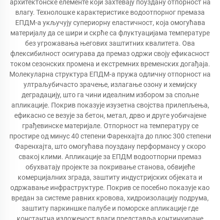
архитектонске елементе који захтевају поуздану отпорност на
влагу. Технолошке карактеристике водоотпорног премаза
ЕПДМ-а укључују супериорну еластичност, која омогућава
материјалу да се шири и скрће са флуктуацијама температуре
без угрожавања његових заштитних квалитета. Ова
флексибилност осигурава да премаз одржи своју ефикасност
током сезонских промена и екстремних временских догађаја.
Молекуларна структура ЕПДМ-а пружа одличну отпорност на
ултраљубичасто зрачење, излагање озону и хемијску
деградацију, што га чини идеалним избором за спољне
апликације. Покрив показује изузетна својства прилепљења,
ефикасно се везује за бетон, метал, дрво и друге уобичајене
грађевинске материјале. Отпорност на температуру се
простире од минус 40 степени Фаренхајта до плюс 300 степени
Фаренхајта, што омогућава поуздану перформансу у скоро
свакој клими. Апликације за ЕПДМ водоотпорни премаз
обухватају пројекте за покривање станова, обвијеће
комерцијалних зграда, заштиту индустријских објеката и
одржавање инфраструктуре. Покрив се посебно показује као
вредан за системе равних кровова, хидроизолацију подрума,
заштиту паркиншке палубе и поморске апликације где
константна изложеност влаги представља континуиране