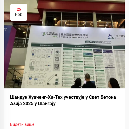
25
Feb
Шандун Хуаченг-Хи-Тех учествује у Свет Бетона
Азија 2025 у Шангају
Видети више