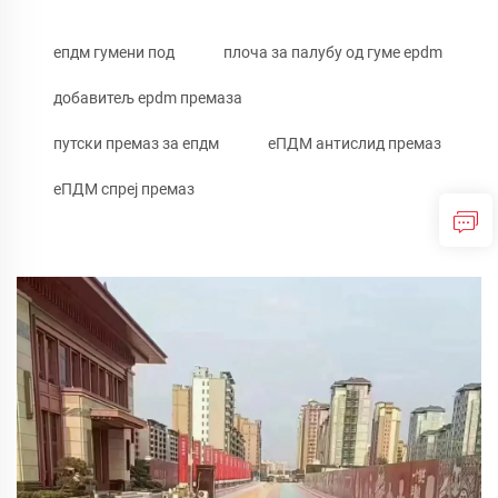
епдм гумени под
плоча за палубу од гуме epdm
добавитељ epdm премаза
путски премаз за епдм
еПДМ антислид премаз
еПДМ спреј премаз