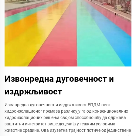
Извонредна дуговечност и
издржљивост
Изванредна дуговечност и издржљивост ЕПДМ-овог
хидроизолационог премаза разликују га од конвенционалних
хидроизолационих решења својом способношћу да одржава
заштитни интегритет више деценија у тешким условима
животне средине. Ова изузетна трајност потиче од јединствене