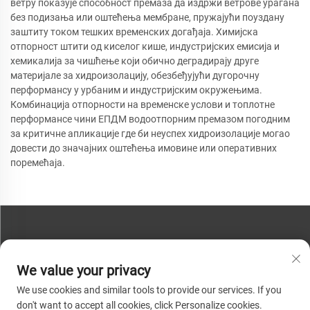
ветру показује способност премаза да издржи ветрове урагана
без подизања или оштећења мембране, пружајући поуздану
заштиту током тешких временских догађаја. Химијска
отпорност штити од киселог кише, индустријских емисија и
хемикалија за чишћење који обично деградирају друге
материјале за хидроизолацију, обезбеђујући дугорочну
перформансу у урбаним и индустријским окружењима.
Комбинација отпорности на временске услови и топлотне
перформансе чини ЕПДМ водоотпорним премазом погодним
за критичне апликације где би неуспех хидроизолације могао
довести до значајних оштећења имовине или оперативних
поремећаја.
КОНТАКТИРАЈТЕ НАС
We value your privacy
Телефон:
+86-13793890209
We use cookies and similar tools to provide our services. If you
Телефон:
+86-13793890209
don't want to accept all cookies, click Personalize cookies.