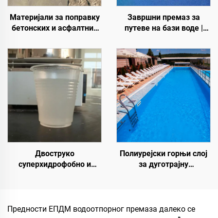
Материјали за поправку
Завршни премаз за
бетонских и асфалтних
путеве на бази воде |
путева | Санација
Вишеслојни премаз за
оштећења коловоза и
промену боје за
реновирање површина
унутрашње и спољашње
коловозе
Двоструко
Полиурејски горњи слој
суперхидрофобно и
за дуготрајну
суперлеофобно горње
хидроизолацију, као што
премаз за употребу са
су базени, кровови и
радијативним хладним
купатила
премазима или у другим
Предности ЕПДМ водоотпорног премаза далеко се
сценаријама који