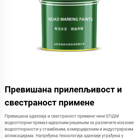
Превишана прилепљивост и
свестраност примене
Превишана адхезија и свестраност примене чине ЕПДМ
водоотпорни премаз идеалним решењем за различите изазове
водоотпорности у стамбеним, комерцијалним и индустријским
апликацијама. Напређена технологија адхезије уграђена у