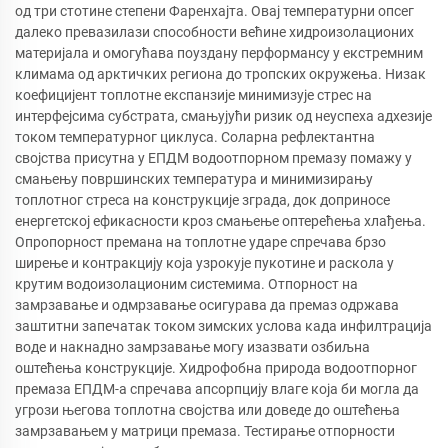
од три стотине степени Фаренхајта. Овај температурни опсег
далеко превазилази способности већине хидроизолационих
материјала и омогућава поуздану перформансу у екстремним
климама од арктичких региона до тропских окружења. Низак
коефицијент топлотне експанзије минимизује стрес на
интерфејсима субстрата, смањујући ризик од неуспеха адхезије
током температурног циклуса. Соларна рефлектантна
својства присутна у ЕПДМ водоотпорном премазу помажу у
смањењу површинских температура и минимизирању
топлотног стреса на конструкције зграда, док доприносе
енергетској ефикасности кроз смањење оптерећења хлађења.
Опропорност премана на топлотне ударе спречава брзо
ширење и контракцију која узрокује пукотине и раскола у
крутим водоизолационим системима. Отпорност на
замрзавање и одмрзавање осигурава да премаз одржава
заштитни запечатак током зимских услова када инфилтрација
воде и накнадно замрзавање могу изазвати озбиљна
оштећења конструкције. Хидрофобна природа водоотпорног
премаза ЕПДМ-а спречава апсорпцију влаге која би могла да
угрози његова топлотна својства или доведе до оштећења
замрзавањем у матрици премаза. Тестирање отпорности