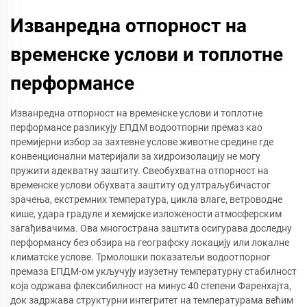
Изванредна отпорност на
временске услови и топлотне
перформансе
Изванредна отпорност на временске услови и топлотне
перформансе разликују ЕПДМ водоотпорни премаз као
премијерни избор за захтевне услове животне средине где
конвенционални материјали за хидроизолацију не могу
пружити адекватну заштиту. Свеобухватна отпорност на
временске услови обухвата заштиту од ултраљубичастог
зрачења, екстремних температура, цикла влаге, ветроводне
кише, удара градуле и хемијске изложености атмосферским
загађивачима. Ова многострана заштита осигурава доследну
перформансу без обзира на географску локацију или локалне
климатске услове. Трмолошки показатељи водоотпорног
премаза ЕПДМ-ом укључују изузетну температурну стабилност
која одржава флексибилност на минус 40 степени Фаренхајта,
док задржава структурни интегритет на температурама већим