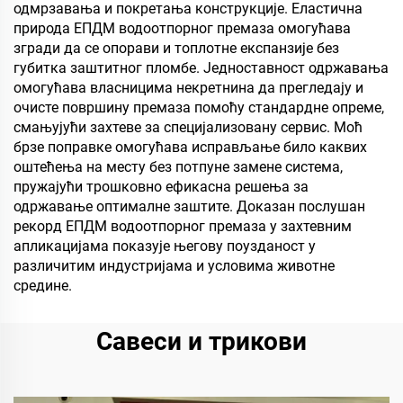
одмрзавања и покретања конструкције. Еластична
природа ЕПДМ водоотпорног премаза омогућава
згради да се опорави и топлотне експанзије без
губитка заштитног пломбе. Једноставност одржавања
омогућава власницима некретнина да прегледају и
очисте површину премаза помоћу стандардне опреме,
смањујући захтеве за специјализовану сервис. Моћ
брзе поправке омогућава исправљање било каквих
оштећења на месту без потпуне замене система,
пружајући трошковно ефикасна решења за
одржавање оптималне заштите. Доказан послушан
рекорд ЕПДМ водоотпорног премаза у захтевним
апликацијама показује његову поузданост у
различитим индустријама и условима животне
средине.
Савеси и трикови