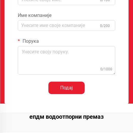
Име компаније
0/200
Порука
0/1000
Подај
епдм водоотпорни премаз