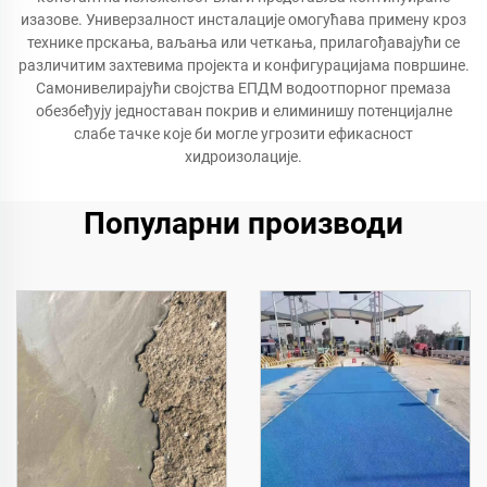
изазове. Универзалност инсталације омогућава примену кроз
технике прскања, ваљања или четкања, прилагођавајући се
различитим захтевима пројекта и конфигурацијама површине.
Самонивелирајући својства ЕПДМ водоотпорног премаза
обезбеђују једноставан покрив и елиминишу потенцијалне
слабе тачке које би могле угрозити ефикасност
хидроизолације.
Популарни производи