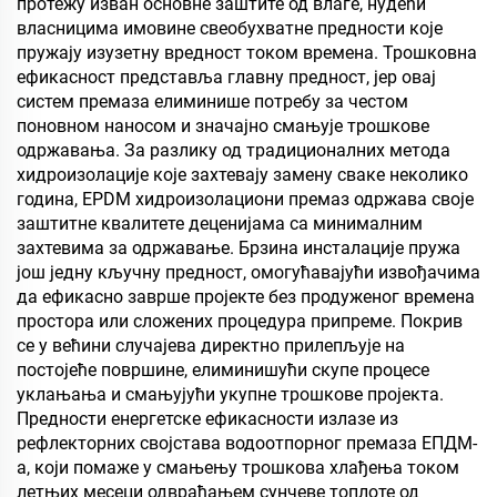
протежу изван основне заштите од влаге, нудећи
захтевају хидрофобна и
власницима имовине свеобухватне предности које
олеофобна својства
пружају изузетну вредност током времена. Трошковна
ефикасност представља главну предност, јер овај
систем премаза елиминише потребу за честом
поновном наносом и значајно смањује трошкове
одржавања. За разлику од традиционалних метода
хидроизолације које захтевају замену сваке неколико
година, EPDM хидроизолациони премаз одржава своје
заштитне квалитете деценијама са минималним
захтевима за одржавање. Брзина инсталације пружа
још једну кључну предност, омогућавајући извођачима
да ефикасно заврше пројекте без продуженог времена
простора или сложених процедура припреме. Покрив
се у већини случајева директно прилепљује на
постојеће површине, елиминишући скупе процесе
уклањања и смањујући укупне трошкове пројекта.
Предности енергетске ефикасности излазе из
рефлекторних својстава водоотпорног премаза ЕПДМ-
а, који помаже у смањењу трошкова хлађења током
летњих месеци одвраћањем сунчеве топлоте од