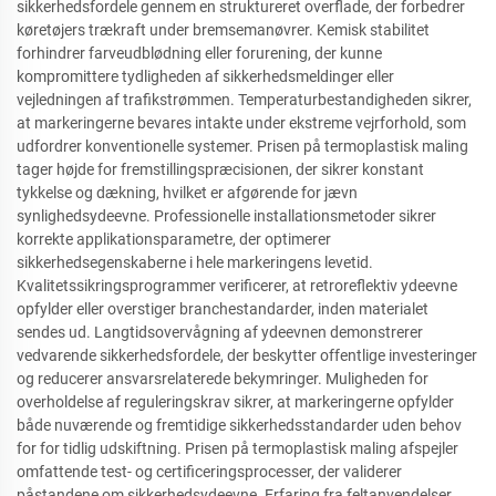
sikkerhedsfordele gennem en struktureret overflade, der forbedrer
køretøjers trækraft under bremsemanøvrer. Kemisk stabilitet
forhindrer farveudblødning eller forurening, der kunne
kompromittere tydligheden af sikkerhedsmeldinger eller
vejledningen af trafikstrømmen. Temperaturbestandigheden sikrer,
at markeringerne bevares intakte under ekstreme vejrforhold, som
udfordrer konventionelle systemer. Prisen på termoplastisk maling
tager højde for fremstillingspræcisionen, der sikrer konstant
tykkelse og dækning, hvilket er afgørende for jævn
synlighedsydeevne. Professionelle installationsmetoder sikrer
korrekte applikationsparametre, der optimerer
sikkerhedsegenskaberne i hele markeringens levetid.
Kvalitetssikringsprogrammer verificerer, at retroreflektiv ydeevne
opfylder eller overstiger branchestandarder, inden materialet
sendes ud. Langtidsovervågning af ydeevnen demonstrerer
vedvarende sikkerhedsfordele, der beskytter offentlige investeringer
og reducerer ansvarsrelaterede bekymringer. Muligheden for
overholdelse af reguleringskrav sikrer, at markeringerne opfylder
både nuværende og fremtidige sikkerhedsstandarder uden behov
for for tidlig udskiftning. Prisen på termoplastisk maling afspejler
omfattende test- og certificeringsprocesser, der validerer
påstandene om sikkerhedsydeevne. Erfaring fra feltanvendelser