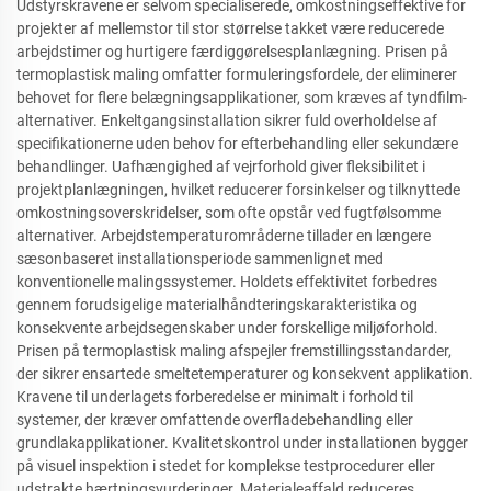
Udstyrskravene er selvom specialiserede, omkostningseffektive for
projekter af mellemstor til stor størrelse takket være reducerede
arbejdstimer og hurtigere færdiggørelsesplanlægning. Prisen på
termoplastisk maling omfatter formuleringsfordele, der eliminerer
behovet for flere belægningsapplikationer, som kræves af tyndfilm-
alternativer. Enkeltgangsinstallation sikrer fuld overholdelse af
specifikationerne uden behov for efterbehandling eller sekundære
behandlinger. Uafhængighed af vejrforhold giver fleksibilitet i
projektplanlægningen, hvilket reducerer forsinkelser og tilknyttede
omkostningsoverskridelser, som ofte opstår ved fugtfølsomme
alternativer. Arbejdstemperaturområderne tillader en længere
sæsonbaseret installationsperiode sammenlignet med
konventionelle malingssystemer. Holdets effektivitet forbedres
gennem forudsigelige materialhåndteringskarakteristika og
konsekvente arbejdsegenskaber under forskellige miljøforhold.
Prisen på termoplastisk maling afspejler fremstillingsstandarder,
der sikrer ensartede smeltetemperaturer og konsekvent applikation.
Kravene til underlagets forberedelse er minimalt i forhold til
systemer, der kræver omfattende overfladebehandling eller
grundlakapplikationer. Kvalitetskontrol under installationen bygger
på visuel inspektion i stedet for komplekse testprocedurer eller
udstrakte hærtningsvurderinger. Materialeaffald reduceres