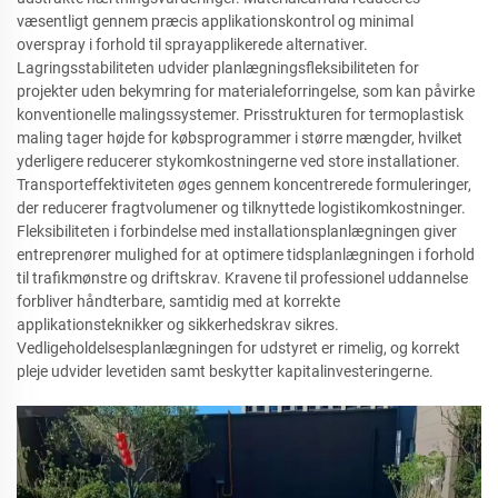
væsentligt gennem præcis applikationskontrol og minimal
overspray i forhold til sprayapplikerede alternativer.
Lagringsstabiliteten udvider planlægningsfleksibiliteten for
projekter uden bekymring for materialeforringelse, som kan påvirke
konventionelle malingssystemer. Prisstrukturen for termoplastisk
maling tager højde for købsprogrammer i større mængder, hvilket
yderligere reducerer stykomkostningerne ved store installationer.
Transporteffektiviteten øges gennem koncentrerede formuleringer,
der reducerer fragtvolumener og tilknyttede logistikomkostninger.
Fleksibiliteten i forbindelse med installationsplanlægningen giver
entreprenører mulighed for at optimere tidsplanlægningen i forhold
til trafikmønstre og driftskrav. Kravene til professionel uddannelse
forbliver håndterbare, samtidig med at korrekte
applikationsteknikker og sikkerhedskrav sikres.
Vedligeholdelsesplanlægningen for udstyret er rimelig, og korrekt
pleje udvider levetiden samt beskytter kapitalinvesteringerne.