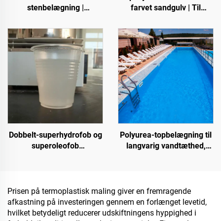
stenbelægning |
farvet sandgulv | Til
Benlignende krible,
kommercielle, industrielle
krystalsten, stengulv til
og high-end-private
kommercielle og private
projekter
formål
Dobbelt-superhydrofob og
Polyurea-topbelægning til
superoleofob
langvarig vandtæthed,
topbelægning til brug
f.eks. swimmingpools,
sammen med
tage og badeværelser
strålingsafkølingsbelægninger
eller i andre scenarier,
Prisen på termoplastisk maling giver en fremragende
hvor hydrofobe og
afkastning på investeringen gennem en forlænget levetid,
oleofobe egenskaber
hvilket betydeligt reducerer udskiftningens hyppighed i