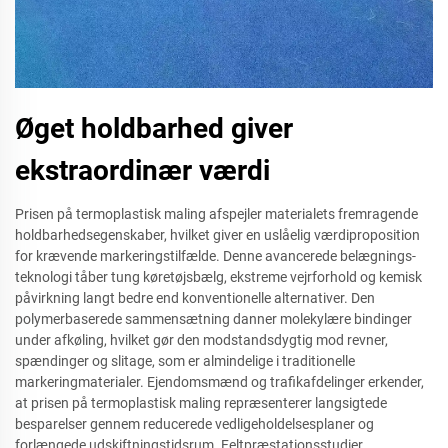
Øget holdbarhed giver
ekstraordinær værdi
Prisen på termoplastisk maling afspejler materialets fremragende
holdbarhedsegenskaber, hvilket giver en uslåelig værdiproposition
for krævende markeringstilfælde. Denne avancerede belægnings-
teknologi tåber tung køretøjsbælg, ekstreme vejrforhold og kemisk
påvirkning langt bedre end konventionelle alternativer. Den
polymerbaserede sammensætning danner molekylære bindinger
under afkøling, hvilket gør den modstandsdygtig mod revner,
spændinger og slitage, som er almindelige i traditionelle
markeringmaterialer. Ejendomsmænd og trafikafdelinger erkender,
at prisen på termoplastisk maling repræsenterer langsigtede
besparelser gennem reducerede vedligeholdelsesplaner og
forlængede udskiftningstidsrum. Feltpræstationsstudier