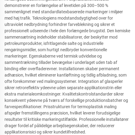
demonstrerer en forlængelse af levetiden på 300–500 %
sammenlignet med standardlatexbaserede markeringer i miljøer
med høj trafik. Teknologiens modstandsdygtighed over for
ultraviolet nedbrydning forhindrer farveblekning og sikrer et
professionelt udseende i hele den forlængede brugstid. Den kemiske
sammensætning indeholder stabilisatorer, der beskytter mod
petroleumprodukter, isfritlagende salte og industrielle
rengøringsmidler, som hurtigt nedbryder konventionelle
markeringer. Egenskaberne ved termisk udvidelse og
sammentrækning tillader bevægelse i underlaget uden tab af
binding eller overfladerevner. Installationen skaber permanent
adhæsion, hvilket eliminerer kantløftning og tidlig afbladning, som
ofte forekommer ved malingssystemer. Integration af glasperler
sikrer retroreflektiv ydeevne uden separate applikationstrin eller
ekstra materialeomkostninger. Kvalitetskontrolstandarder sikrer
konsekvent ydeevne på tværs af forskellige produktionsbatcher og
farvespecifikationer. Prisstrukturen for termoplastisk maling
afspejler fremstillingens præcision, hvilket leverer forudsigelige
resultater til kritiske markeringstilfælde. Professionelle installatører
drager fordel af pålidelige arbejdsegenskaber, der reducerer
applikationsrisici og sikrer kundetilfredshed.