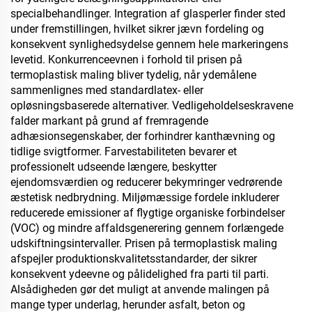
specialbehandlinger. Integration af glasperler finder sted
under fremstillingen, hvilket sikrer jævn fordeling og
konsekvent synlighedsydelse gennem hele markeringens
levetid. Konkurrenceevnen i forhold til prisen på
termoplastisk maling bliver tydelig, når ydemålene
sammenlignes med standardlatex- eller
opløsningsbaserede alternativer. Vedligeholdelseskravene
falder markant på grund af fremragende
adhæsionsegenskaber, der forhindrer kanthævning og
tidlige svigtformer. Farvestabiliteten bevarer et
professionelt udseende længere, beskytter
ejendomsværdien og reducerer bekymringer vedrørende
æstetisk nedbrydning. Miljømæssige fordele inkluderer
reducerede emissioner af flygtige organiske forbindelser
(VOC) og mindre affaldsgenerering gennem forlængede
udskiftningsintervaller. Prisen på termoplastisk maling
afspejler produktionskvalitetsstandarder, der sikrer
konsekvent ydeevne og pålidelighed fra parti til parti.
Alsådigheden gør det muligt at anvende malingen på
mange typer underlag, herunder asfalt, beton og