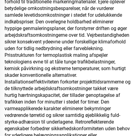
kræves
forhold til traditionelle markeringmaterialer. Ejere oplever
betydelige omkostningsbesparelser, når de vurderer
samlede levetidsomkostninger i stedet for udelukkende
indkøbspriser. Den overlegne holdbarhed eliminerer
hyppige genmaleringsplaner, der forstyrrer driften og øger
arbejdskraftsomkostningerne over tid. Vejrbestandigheden
sikrer konsekvent ydeevne under forskellige klimaforhold
uden for tidlig nedbrydning eller farveblekning.
Prisstrukturen for termoplastisk maling afspejler
teknologiens evne til at tåle tunge trafikbelastninger,
kemisk påvirkning og ekstreme temperaturer, som hurtigt
skader konventionelle alternativer.
Installationseffektiviteten forkorter projekttidsrammerne og
de tilknyttede arbejdskraftsomkostninger takket være
hurtig hærtningskapacitet, der tillader genoptagelse af
trafikken inden for minutter i stedet for timer. Den
varmeapplikerede karakter eliminerer bekymringer
vedrørende tørretid og sikrer samtidig øjeblikkelig fuld-
styrke-adhæsion til underlagene. Retroreflekterende
egenskaber forbedrer sikkerhedskonformiteten uden behov
for yderligere belægningsapplikationer eller