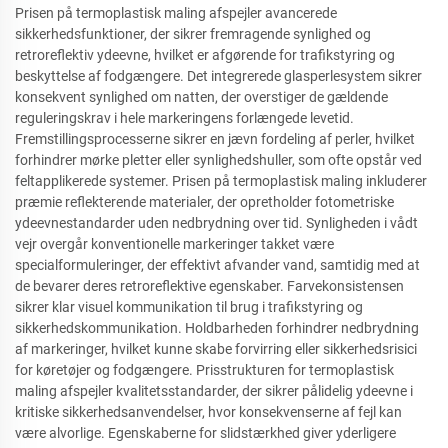
Prisen på termoplastisk maling afspejler avancerede
sikkerhedsfunktioner, der sikrer fremragende synlighed og
retroreflektiv ydeevne, hvilket er afgørende for trafikstyring og
beskyttelse af fodgængere. Det integrerede glasperlesystem sikrer
konsekvent synlighed om natten, der overstiger de gældende
reguleringskrav i hele markeringens forlængede levetid.
Fremstillingsprocesserne sikrer en jævn fordeling af perler, hvilket
forhindrer mørke pletter eller synlighedshuller, som ofte opstår ved
feltapplikerede systemer. Prisen på termoplastisk maling inkluderer
præmie reflekterende materialer, der opretholder fotometriske
ydeevnestandarder uden nedbrydning over tid. Synligheden i vådt
vejr overgår konventionelle markeringer takket være
specialformuleringer, der effektivt afvander vand, samtidig med at
de bevarer deres retroreflektive egenskaber. Farvekonsistensen
sikrer klar visuel kommunikation til brug i trafikstyring og
sikkerhedskommunikation. Holdbarheden forhindrer nedbrydning
af markeringer, hvilket kunne skabe forvirring eller sikkerhedsrisici
for køretøjer og fodgængere. Prisstrukturen for termoplastisk
maling afspejler kvalitetsstandarder, der sikrer pålidelig ydeevne i
kritiske sikkerhedsanvendelser, hvor konsekvenserne af fejl kan
være alvorlige. Egenskaberne for slidstærkhed giver yderligere