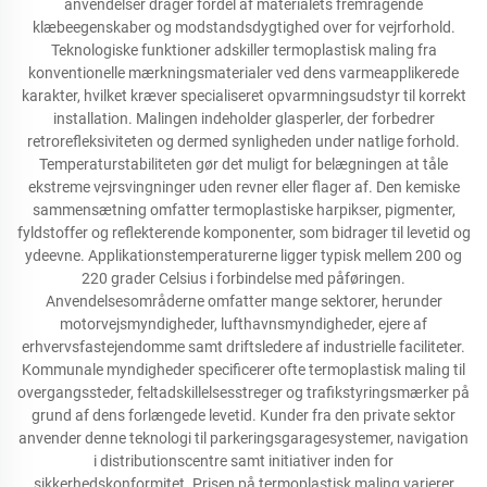
anvendelser drager fordel af materialets fremragende
klæbeegenskaber og modstandsdygtighed over for vejrforhold.
Teknologiske funktioner adskiller termoplastisk maling fra
konventionelle mærkningsmaterialer ved dens varmeapplikerede
karakter, hvilket kræver specialiseret opvarmningsudstyr til korrekt
installation. Malingen indeholder glasperler, der forbedrer
retrorefleksiviteten og dermed synligheden under natlige forhold.
Temperaturstabiliteten gør det muligt for belægningen at tåle
ekstreme vejrsvingninger uden revner eller flager af. Den kemiske
sammensætning omfatter termoplastiske harpikser, pigmenter,
fyldstoffer og reflekterende komponenter, som bidrager til levetid og
ydeevne. Applikationstemperaturerne ligger typisk mellem 200 og
220 grader Celsius i forbindelse med påføringen.
Anvendelsesområderne omfatter mange sektorer, herunder
motorvejsmyndigheder, lufthavnsmyndigheder, ejere af
erhvervsfastejendomme samt driftsledere af industrielle faciliteter.
Kommunale myndigheder specificerer ofte termoplastisk maling til
overgangssteder, feltadskillelsesstreger og trafikstyringsmærker på
grund af dens forlængede levetid. Kunder fra den private sektor
anvender denne teknologi til parkeringsgaragesystemer, navigation
i distributionscentre samt initiativer inden for
sikkerhedskonformitet. Prisen på termoplastisk maling varierer