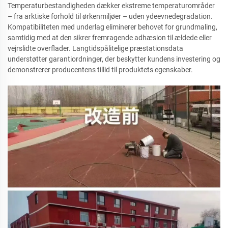
Temperaturbestandigheden dækker ekstreme temperaturområder
– fra arktiske forhold til ørkenmiljøer – uden ydeevnedegradation.
Kompatibiliteten med underlag eliminerer behovet for grundmaling,
samtidig med at den sikrer fremragende adhæsion til ældede eller
vejrslidte overflader. Langtidspålitelige præstationsdata
understøtter garantiordninger, der beskytter kundens investering og
demonstrerer producentens tillid til produktets egenskaber.