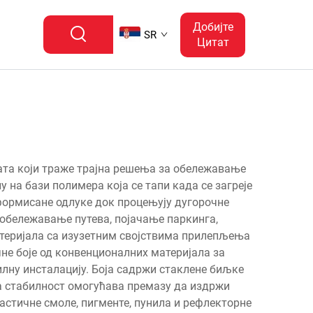
Добијте
SR
Цитат
ата који траже трајна решења за обележавање
 на бази полимера која се тапи када се загреје
формисане одлуке док процењују дугорочне
 обележавање путева, појачање паркинга,
атеријала са изузетним својствима прилепљења
не боје од конвенционалних материјала за
илну инсталацију. Боја садржи стаклене биљке
 стабилност омогућава премазу да издржи
астичне смоле, пигменте, пунила и рефлекторне