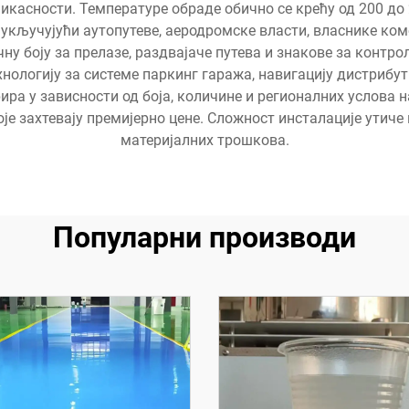
икасности. Температуре обраде обично се крећу од 200 до
 укључујући аутопутеве, аеродромске власти, власнике ком
ну боју за прелазе, раздвајаче путева и знакове за контр
хнологију за системе паркинг гаража, навигацију дистриб
ира у зависности од боја, количине и регионалних услова 
оје захтевају премијерно цене. Сложност инсталације утиче
материјалних трошкова.
Популарни производи