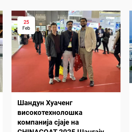
25
Feb
Шандун Хуаченг
високотехнолошка
компанија сјаје на