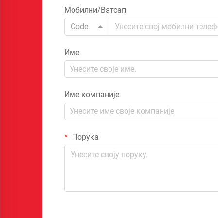
Мобилни/Ватсап
Code
Име
Име компаније
Порука