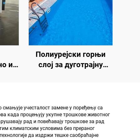
Полиурејски горњи
но и
слој за дуготрајну
горње
хидроизолацију, као
бу са
што су базени,
адним
кровови и купатила
 у
о смањује учесталост замене у поређењу са
ва када процењују укупне трошкове животног
јама
арушавају рад и повећавају трошкове за рад
у
итим климатским условима без прераног
технологије да издржи тешке саобраћајне
и