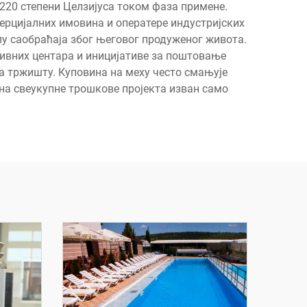
 220 степени Целзијуса током фаза примене.
ерцијалних имовина и оператере индустријских
олу саобраћаја због његовог продуженог живота.
утивних центара и иницијативе за поштовање
на тржишту. Куповина на меху често смањује
 на свеукупне трошкове пројекта изван само