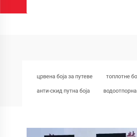
црвена боја за путеве
топлотне бо
анти-скид путна боја
водоотпорна 