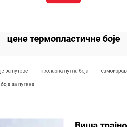
цене термопластичне боје
је за путеве
пролазна путна боја
самоизравн
боја за путеве
Виша трајно