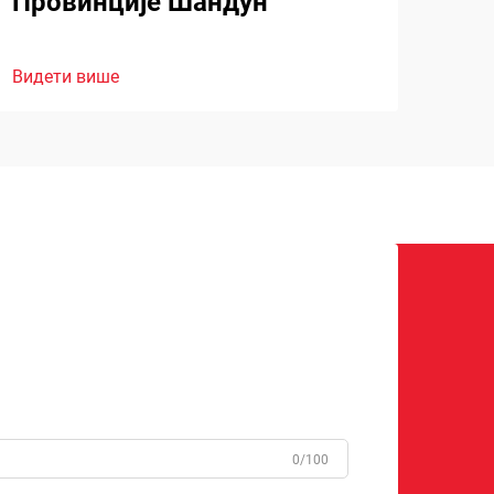
Провинције Шандун
Видети више
0/100