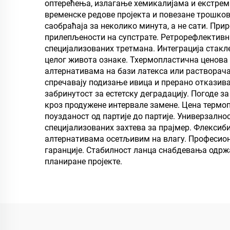
оптерећења, излагање хемикалијама и екстремн
временске редове пројекта и повезане трошко
саобраћаја за неколико минута, а не сати. Пр
прилепљености на супстрате. Ретрорефлективн
специјализованих третмана. Интеграција стакл
целог живота ознаке. Тхермопластична ценова 
алтернативама на бази латекса или растворач
спречавају подизање ивица и прерано отказив
забринутост за естетску деградацију. Погоде
кроз продужене интервале замене. Цена термо
поузданост од партије до партије. Универзално
специјализованих захтева за прајмер. Флекси
алтернативама осетљивим на влагу. Професион
гаранције. Стабилност ланца снабдевања одржа
планиране пројекте.