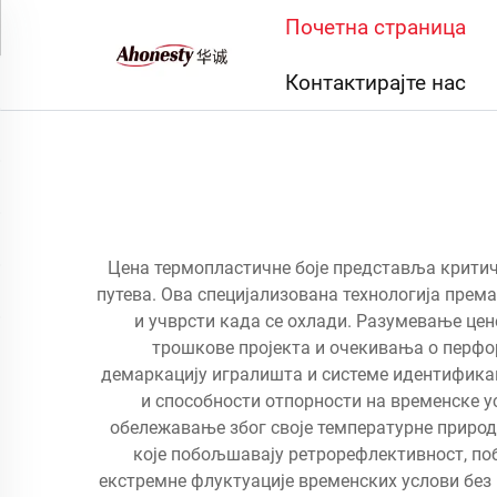
Почетна страница
Контактирајте нас
Цена термопластичне боје представља критич
путева. Ова специјализована технологија према
и учврсти када се охлади. Разумевање це
трошкове пројекта и очекивања о перфор
демаркацију игралишта и системе идентификац
и способности отпорности на временске у
обележавање због своје температурне природе
које побољшавају ретрорефлективност, п
екстремне флуктуације временских услови без 