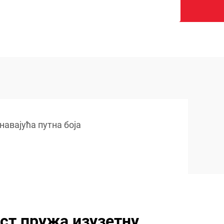
авајућа путна боја
ст пружа изузетну