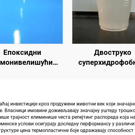
Епоксидни
Двоструко
амонивелишући
суперхидрофоб
дови у боји | За
суперлеофобно 
комерцијалне,
премаз за употре
ндустријске и
радијативним хл
ксузне стамбене
премазима или
аћај инвестиције кроз продужени животни век који значајн
. Власници имовине доживљавају значајну уштеду трошко
пројекте
другим сценари
више трајност елиминише честа репејтинг распореда која н
који захтевај
еменске услови осигурају доследну перформансу у различ
труктуре цена термопластичне боје одражавају способност 
хидрофобна 