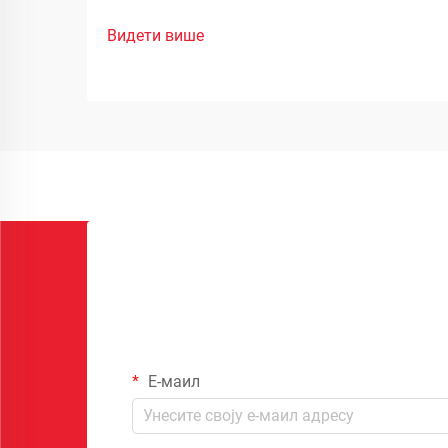
Видети више
Е-маил