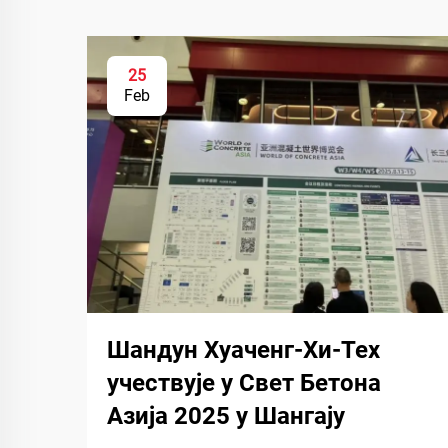
25
Feb
Шандун Хуаченг-Хи-Тех
учествује у Свет Бетона
Азија 2025 у Шангају