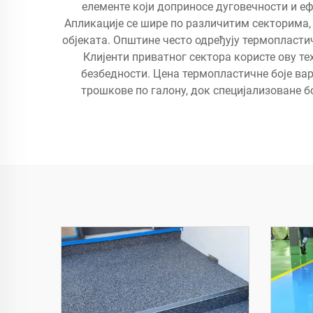
елементе који доприносе дуговечности и еф
Апликације се шире по различитим секторима,
објеката. Општине често одређују термопластич
Клијенти приватног сектора користе ову те
безбедности. Цена термопластичне боје вар
трошкове по галону, док специјализоване б