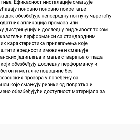
ативе. Ефикасност инсталације смањује
ства
гућавају поновно поновно покретање
а док обезбеђује непосредну потпуну чврстоћу
додатних апликација премаза или
аку дистрибуцију и доследну видљивост током
 показатељи перформанси са стандардним
них карактеристика прилепљења које
, штити вредности имовине и смањује
рганских једињења и мање стварања отпада
који обезбеђују доследну перформансу и
, бетон и металне површине без
сезонских прозора у поређењу са
си које смањују ризике од повратка и
мено обезбеђујући доступност материјала за