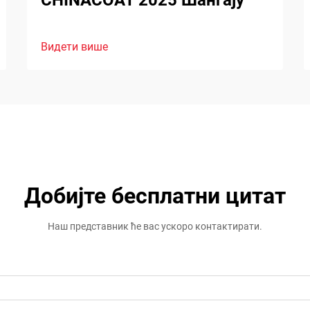
CHINACOAT 2025 Шангају
Видети више
Добијте бесплатни цитат
Наш представник ће вас ускоро контактирати.