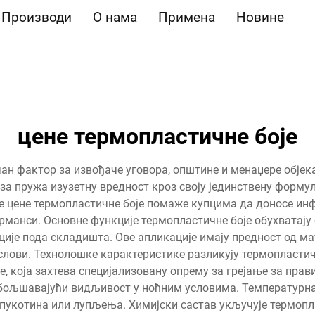
Производи
О нама
Примена
Новине
цене термопластичне боје
ан фактор за извођаче уговора, општине и менаџере објек
за пружа изузетну вредност кроз своју јединствену формулу
не цене термопластичне боје помаже купцима да доносе ин
манси. Основне функције термопластичне боје обухватају
ије пода складишта. Ове апликације имају предност од м
слови. Технолошке карактеристике разликују термопластич
, која захтева специјализовану опрему за грејање за прав
обољшавајући видљивост у ноћним условима. Температурна
пукотина или лупљења. Химијски састав укључује термопл