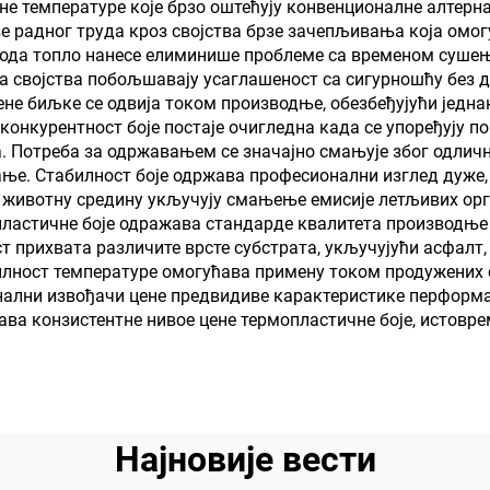
е температуре које брзо оштећују конвенционалне алтерн
олеофобна свој
ве радног труда кроз својства брзе зачепљивања која омо
ирода топло нанесе елиминише проблеме са временом сушењ
а својства побољшавају усаглашеност са сигурношћу без 
ене биљке се одвија током производње, обезбеђујући једн
конкурентност боје постаје очигледна када се упоређују
а. Потреба за одржавањем се значајно смањује због одлич
ање. Стабилност боје одржава професионални изглед дуже
 за животну средину укључују смањење емисије летљивих о
пластичне боје одражава стандарде квалитета производње 
ст прихвата различите врсте субстрата, укључујући асфалт
билност температуре омогућава примену током продужених 
ални извођачи цене предвидиве карактеристике перформан
ва конзистентне нивое цене термопластичне боје, истовре
Најновије вести