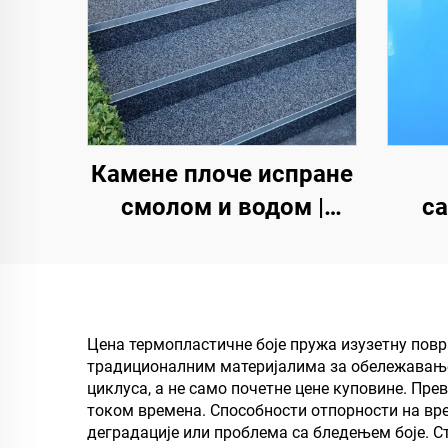
Камене плоче испране
смолом и водом |
с
Коштани шљунак,
по
кристални камен,
камени тепих за
и
комерцијалне и
лу
Цена термопластичне боје пружа изузетну повр
традиционалним материјалима за обележавање
стамбене објекте
циклуса, а не само почетне цене куповине. Пре
током времена. Способности отпорности на вр
деградације или проблема са бледењем боје. С