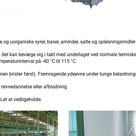
 og uorganiske syrer, baser, aminder, salte og opløsningsmidler 
 så det kan bevæge sig i takt med underlaget ved normale termisk
peraturinterval på -40 °C til 115 °C.
onen brister først). Fremragende ydeevne under tunge belastninge
r revnedannelse eller afbladning.
 Let at vedligeholde.