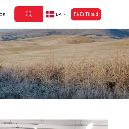
 os
Få Et Tilbud
DA