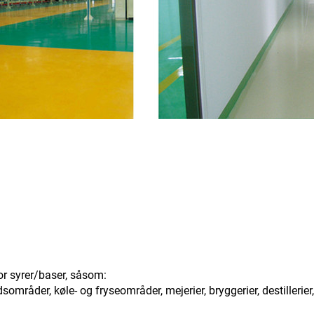
or syrer/baser, såsom:
mråder, køle- og fryseområder, mejerier, bryggerier, destillerie