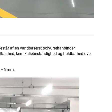
 består af en vandbaseret polyurethanbinder
tødfasthed, kemikaliebestandighed og holdbarhed over
å 4–6 mm.