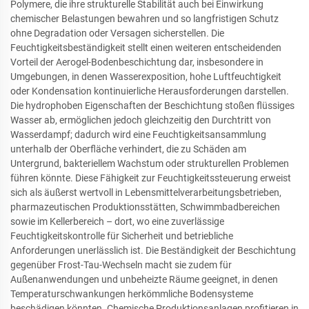
Polymere, die ihre strukturelle Stabilität auch bei Einwirkung
chemischer Belastungen bewahren und so langfristigen Schutz
ohne Degradation oder Versagen sicherstellen. Die
Feuchtigkeitsbeständigkeit stellt einen weiteren entscheidenden
Vorteil der Aerogel-Bodenbeschichtung dar, insbesondere in
Umgebungen, in denen Wasserexposition, hohe Luftfeuchtigkeit
oder Kondensation kontinuierliche Herausforderungen darstellen.
Die hydrophoben Eigenschaften der Beschichtung stoßen flüssiges
Wasser ab, ermöglichen jedoch gleichzeitig den Durchtritt von
Wasserdampf; dadurch wird eine Feuchtigkeitsansammlung
unterhalb der Oberfläche verhindert, die zu Schäden am
Untergrund, bakteriellem Wachstum oder strukturellen Problemen
führen könnte. Diese Fähigkeit zur Feuchtigkeitssteuerung erweist
sich als äußerst wertvoll in Lebensmittelverarbeitungsbetrieben,
pharmazeutischen Produktionsstätten, Schwimmbadbereichen
sowie im Kellerbereich – dort, wo eine zuverlässige
Feuchtigkeitskontrolle für Sicherheit und betriebliche
Anforderungen unerlässlich ist. Die Beständigkeit der Beschichtung
gegenüber Frost-Tau-Wechseln macht sie zudem für
Außenanwendungen und unbeheizte Räume geeignet, in denen
Temperaturschwankungen herkömmliche Bodensysteme
beschädigen könnten. Chemische Produktionsanlagen profitieren in