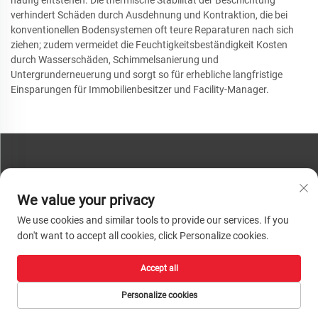
verhindert Schäden durch Ausdehnung und Kontraktion, die bei
konventionellen Bodensystemen oft teure Reparaturen nach sich
ziehen; zudem vermeidet die Feuchtigkeitsbeständigkeit Kosten
durch Wasserschäden, Schimmelsanierung und
Untergrunderneuerung und sorgt so für erhebliche langfristige
Einsparungen für Immobilienbesitzer und Facility-Manager.
KONTAKTIEREN SIE UNS
We value your privacy
Telefon:
+86-13793890209
We use cookies and similar tools to provide our services. If you
Tel.:
+86-13793890209
don't want to accept all cookies, click Personalize cookies.
E-Mail:
[email protected]
Accept all
Urheberrecht © 2026 Shandong Huacheng High-Tech Material Technology Co.,
Ltd. Alle Rechte vorbehalten. |
Datenschutzrichtlinie
Personalize cookies