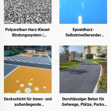
Polyurethan-Harz-Kiesel-
Epoxidharz-
Bindungssystem |
Selbstnivellierender
Hydroxypropyl-
Farbsandboden | Für
Polyurethan für
gewerbliche, industrielle
Landschaftsgestaltung
und hochwertige
und Dekoration
Wohnprojekte
Deckschicht für innen- und
Durchlässiger Beton für
außenliegende
Gehwege, Plätze, Parks,
Zementstraßen (in
Parkplätze und andere