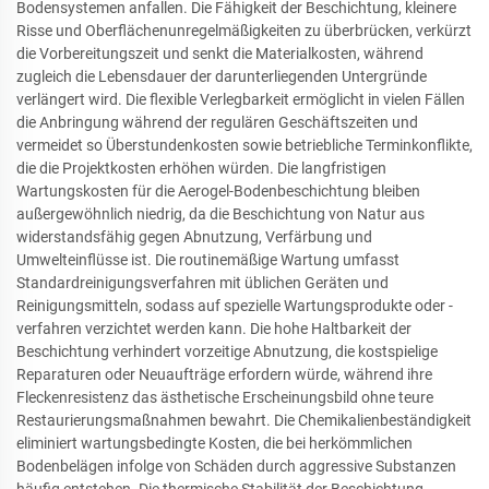
Bodensystemen anfallen. Die Fähigkeit der Beschichtung, kleinere
Risse und Oberflächenunregelmäßigkeiten zu überbrücken, verkürzt
die Vorbereitungszeit und senkt die Materialkosten, während
zugleich die Lebensdauer der darunterliegenden Untergründe
verlängert wird. Die flexible Verlegbarkeit ermöglicht in vielen Fällen
die Anbringung während der regulären Geschäftszeiten und
vermeidet so Überstundenkosten sowie betriebliche Terminkonflikte,
die die Projektkosten erhöhen würden. Die langfristigen
Wartungskosten für die Aerogel-Bodenbeschichtung bleiben
außergewöhnlich niedrig, da die Beschichtung von Natur aus
widerstandsfähig gegen Abnutzung, Verfärbung und
Umwelteinflüsse ist. Die routinemäßige Wartung umfasst
Standardreinigungsverfahren mit üblichen Geräten und
Reinigungsmitteln, sodass auf spezielle Wartungsprodukte oder -
verfahren verzichtet werden kann. Die hohe Haltbarkeit der
Beschichtung verhindert vorzeitige Abnutzung, die kostspielige
Reparaturen oder Neuaufträge erfordern würde, während ihre
Fleckenresistenz das ästhetische Erscheinungsbild ohne teure
Restaurierungsmaßnahmen bewahrt. Die Chemikalienbeständigkeit
eliminiert wartungsbedingte Kosten, die bei herkömmlichen
Bodenbelägen infolge von Schäden durch aggressive Substanzen
häufig entstehen. Die thermische Stabilität der Beschichtung