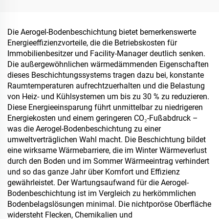
Kombination mit ST400-
Bereiche – ein
Grundierung),
wesentliches Produkt für
Asphaltstraßen, Asphalt-
den Aufbau einer
Die Aerogel-Bodenbeschichtung bietet bemerkenswerte
Dachabdichtung, Silikon-
Schwammstadt
Energieeffizienzvorteile, die die Betriebskosten für
PU-Renovierung, PMA,
Immobilienbesitzer und Facility-Manager deutlich senken.
EPDM, wasser- bzw.
Die außergewöhnlichen wärmedämmenden Eigenschaften
lösemittelbasierter Epoxid-
dieses Beschichtungssystems tragen dazu bei, konstante
Untergrund, Marmor,
Raumtemperaturen aufrechtzuerhalten und die Belastung
Pflastersteine,
von Heiz- und Kühlsystemen um bis zu 30 % zu reduzieren.
durchlässiger Beton,
Diese Energieeinsparung führt unmittelbar zu niedrigeren
Fahrzeuganwendungen
Energiekosten und einem geringeren CO₂-Fußabdruck –
usw.
was die Aerogel-Bodenbeschichtung zu einer
umweltverträglichen Wahl macht. Die Beschichtung bildet
eine wirksame Wärmebarriere, die im Winter Wärmeverlust
durch den Boden und im Sommer Wärmeeintrag verhindert
und so das ganze Jahr über Komfort und Effizienz
gewährleistet. Der Wartungsaufwand für die Aerogel-
Bodenbeschichtung ist im Vergleich zu herkömmlichen
Bodenbelagslösungen minimal. Die nichtporöse Oberfläche
widersteht Flecken, Chemikalien und