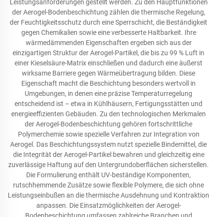
Leistungsanforderungen gestellt werden. Zu den Hauptfunktionen
der Aerogel-Bodenbeschichtung zählen die thermische Regelung,
der Feuchtigkeitsschutz durch eine Sperrschicht, die Beständigkeit
gegen Chemikalien sowie eine verbesserte Haltbarkeit. Ihre
wärmedämmenden Eigenschaften ergeben sich aus der
einzigartigen Struktur der Aerogel-Partikel, die bis zu 99 % Luft in
einer Kieselsäure-Matrix einschließen und dadurch eine äußerst
wirksame Barriere gegen Wärmeübertragung bilden. Diese
Eigenschaft macht die Beschichtung besonders wertvoll in
Umgebungen, in denen eine präzise Temperaturregelung
entscheidend ist – etwa in Kühlhäusern, Fertigungsstätten und
energieeffizienten Gebäuden. Zu den technologischen Merkmalen
der Aerogel-Bodenbeschichtung gehören fortschrittliche
Polymerchemie sowie spezielle Verfahren zur Integration von
Aerogel. Das Beschichtungssystem nutzt spezielle Bindemittel, die
die Integrität der Aerogel-Partikel bewahren und gleichzeitig eine
zuverlässige Haftung auf den Untergrundoberflächen sicherstellen.
Die Formulierung enthält UV-beständige Komponenten,
rutschhemmende Zusätze sowie flexible Polymere, die sich ohne
Leistungseinbußen an die thermische Ausdehnung und Kontraktion
anpassen. Die Einsatzmöglichkeiten der Aerogel-
Bodenbeschichtung umfassen zahlreiche Branchen und