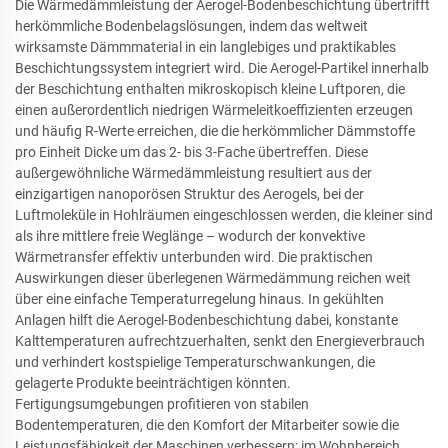
Die Wärmedämmleistung der Aerogel-Bodenbeschichtung übertrifft
herkömmliche Bodenbelagslösungen, indem das weltweit
wirksamste Dämmmaterial in ein langlebiges und praktikables
Beschichtungssystem integriert wird. Die Aerogel-Partikel innerhalb
der Beschichtung enthalten mikroskopisch kleine Luftporen, die
einen außerordentlich niedrigen Wärmeleitkoeffizienten erzeugen
und häufig R-Werte erreichen, die die herkömmlicher Dämmstoffe
pro Einheit Dicke um das 2- bis 3-Fache übertreffen. Diese
außergewöhnliche Wärmedämmleistung resultiert aus der
einzigartigen nanoporösen Struktur des Aerogels, bei der
Luftmoleküle in Hohlräumen eingeschlossen werden, die kleiner sind
als ihre mittlere freie Weglänge – wodurch der konvektive
Wärmetransfer effektiv unterbunden wird. Die praktischen
Auswirkungen dieser überlegenen Wärmedämmung reichen weit
über eine einfache Temperaturregelung hinaus. In gekühlten
Anlagen hilft die Aerogel-Bodenbeschichtung dabei, konstante
Kalttemperaturen aufrechtzuerhalten, senkt den Energieverbrauch
und verhindert kostspielige Temperaturschwankungen, die
gelagerte Produkte beeinträchtigen könnten.
Fertigungsumgebungen profitieren von stabilen
Bodentemperaturen, die den Komfort der Mitarbeiter sowie die
Leistungsfähigkeit der Maschinen verbessern; im Wohnbereich