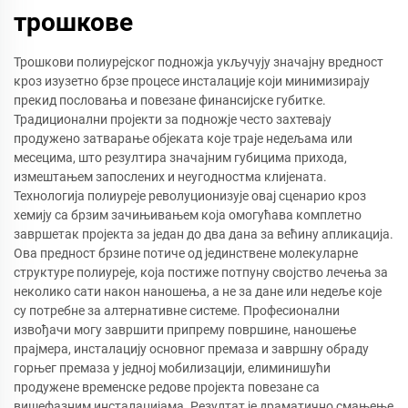
трошкове
Трошкови полиурејског подножја укључују значајну вредност
кроз изузетно брзе процесе инсталације који минимизирају
прекид пословања и повезане финансијске губитке.
Традиционални пројекти за подножје често захтевају
продужено затварање објеката које траје недељама или
месецима, што резултира значајним губицима прихода,
измештањем запослених и неугодностма клијената.
Технологија полиуреје револуционизује овај сценарио кроз
хемију са брзим зачињивањем која омогућава комплетно
завршетак пројекта за један до два дана за већину апликација.
Ова предност брзине потиче од јединствене молекуларне
структуре полиуреје, која постиже потпуну својство лечења за
неколико сати након наношења, а не за дане или недеље које
су потребне за алтернативне системе. Професионални
извођачи могу завршити припрему површине, наношење
прајмера, инсталацију основног премаза и завршну обраду
горњег премаза у једној мобилизацији, елиминишући
продужене временске редове пројекта повезане са
вишефазним инсталацијама. Резултат је драматично смањење