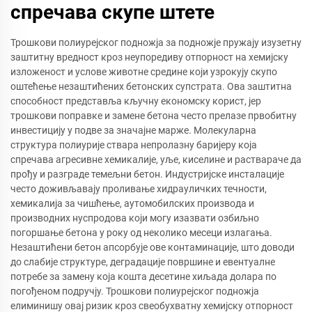
спречава скупе штете
Трошкови полиурејског подножја за подножје пружају изузетну
заштитну вредност кроз неупоредиву отпорност на хемијску
изложеност и услове животне средине који узрокују скупо
оштећење незаштићених бетонских супстрата. Ова заштитна
способност представља кључну економску корист, јер
трошкови поправке и замене бетона често прелазе првобитну
инвестицију у подве за значајне марже. Молекуларна
структура полиурије ствара непролазну баријеру која
спречава агресивне хемикалије, уље, киселине и раствараче да
прођу и разграде темељни бетон. Индустријске инсталације
често доживљавају проливање хидрауличких течности,
хемикалија за чишћење, аутомобилских производа и
производних нуспродова који могу изазвати озбиљно
погоршање бетона у року од неколико месеци излагања.
Незаштићени бетон апсорбује ове контаминације, што доводи
до слабије структуре, деградације површине и евентуалне
потребе за замену која кошта десетине хиљада долара по
погођеном подручју. Трошкови полиурејског подножја
елиминишу овај ризик кроз свеобухватну хемијску отпорност