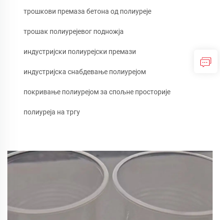
трошкови премаза бетона од полиуреје
трошак полиурејевог подножја
индустријски полиурејски премази
индустријска снабдевање полиурејом
покривање полиурејом за спољне просторије
полиуреја на тргу