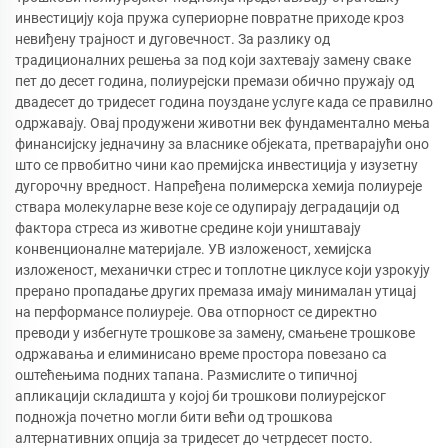
инвестицију која пружа супериорне повратне приходе кроз
невиђену трајност и дуговечност. За разлику од
традиционалних решења за под који захтевају замену сваке
пет до десет година, полиурејски премази обично пружају од
двадесет до тридесет година поуздане услуге када се правилно
одржавају. Овај продужени животни век фундаментално мења
финансијску једначину за власнике објеката, претварајући оно
што се првобитно чини као премијска инвестиција у изузетну
дугорочну вредност. Напређена полимерска хемија полиуреје
ствара молекуларне везе које се одупирају деградацији од
фактора стреса из животне средине који уништавају
конвенционалне материјале. УВ изложеност, хемијска
изложеност, механички стрес и топлотне циклусе који узрокују
прерано пропадање других премаза имају минималан утицај
на перформансе полиуреје. Ова отпорност се директно
преводи у избегнуте трошкове за замену, смањене трошкове
одржавања и елиминисано време простора повезано са
оштећењима подних тапана. Размислите о типичној
апликацији складишта у којој би трошкови полиурејског
подножја почетно могли бити већи од трошкова
алтернативних опција за тридесет до четрдесет посто.