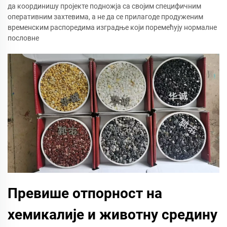
да координишу пројекте подножја са својим специфичним
оперативним захтевима, а не да се прилагоде продуженим
временским распоредима изградње који поремећују нормалне
пословне
Превише отпорност на
хемикалије и животну средину