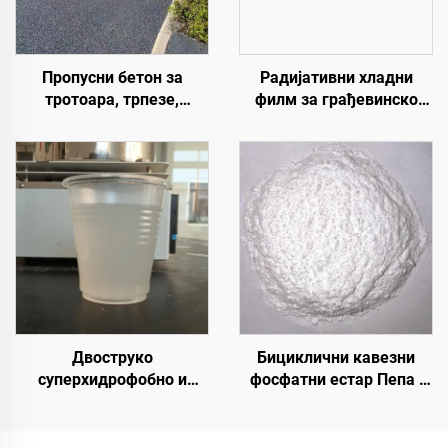
Пропусни бетон за
Радијативни хладни
тротоара, трпезе,
филм за грађевинско
паркове, паркинге и
поље, енергетску
друга подручја,
опрему, индустријско и
неопходан је производ за
специјално
изградњу града сунџера
складиштење,
резервоар за уље,
складиште житарица,
транспорт и спољне
објекте, и апликације за
животне стилове
Двоструко
Бициклични кавезни
суперхидрофобно и
фосфатни естар Пепа |
суперлеофобно горње
Средство за
премаз за употребу са
карбонизацију
радијативним хладним
епоксидне смоле, ПП,