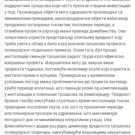
индиректних трошкова који често прелазе стварне инвестиције
у под. Производња објекти могу одржавати производње са
минималним прекидима, малопродајнички објекти избегавају
продужено затварање током пик пословних периода, а
стамбени пројекти узрокују мање прекида домаћинства. Ове
оперативне користи представљају опипљиву вредност коју
треба узети у обзир у било којој анализи трошкова пројеката
полиурејског подношног премаза. Осим тога, брз процес
инсталације смањује трошкове радног труда кроз ефикасно
извршење пројекта. Извршитељи могу да заврше више
пројеката годишње, постижући економију скале која користи и
инсталаторима и купцима. Промедљања у временским
условима постају мање проблематична јер пројекти захтевају
краће периоде излагања, што смањује ризик од компликација
у инсталацији и повезаних трошкова за ремисијацију. Предност
брзине такође омогућава стратешко време инсталација током
природних пословних пауза, као што су празнични периоди
или планирани прозори за одржавање, што максимизује
погодност док се минимизира оперативни утицај. Ова
флексибилност додаје још једну димензију вредности трошкова
полиурејског подножја, омогућавајући власницима некретнина