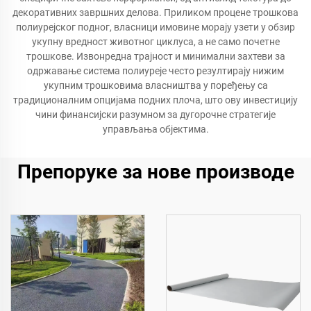
декоративних завршних делова. Приликом процене трошкова
полиурејског подног, власници имовине морају узети у обзир
укупну вредност животног циклуса, а не само почетне
трошкове. Извонредна трајност и минимални захтеви за
одржавање система полиуреје често резултирају нижим
укупним трошковима власништва у поређењу са
традиционалним опцијама подних плоча, што ову инвестицију
чини финансијски разумном за дугорочне стратегије
управљања објектима.
Препоруке за нове производе