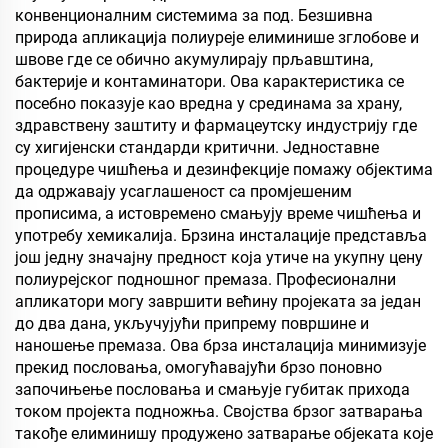
конвенционалним системима за под. Безшивна
природа апликација полиуреје елиминише зглобове и
швове где се обично акумулирају прљавштина,
бактерије и контаминатори. Ова карактеристика се
посебно показује као вредна у срединама за храну,
здравствену заштиту и фармацеутску индустрију где
су хигијенски стандарди критични. Једноставне
процедуре чишћења и дезинфекције помажу објектима
да одржавају усаглашеност са промјешеним
прописима, а истовремено смањују време чишћења и
употребу хемикалија. Брзина инсталације представља
још једну значајну предност која утиче на укупну цену
полиурејског подношног премаза. Професионални
апликатори могу завршити већину пројеката за један
до два дана, укључујући припрему површине и
наношење премаза. Ова брза инсталација минимизује
прекид пословања, омогућавајући брзо поновно
започињење пословања и смањује губитак прихода
током пројекта подножња. Својства брзог затварања
такође елиминишу продужено затварање објеката које