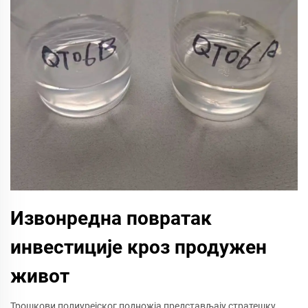
Извонредна повратак
инвестиције кроз продужен
живот
Трошкови полиурејског подножја представљају стратешку