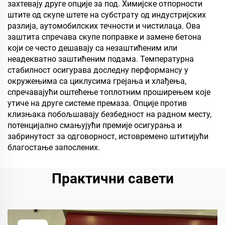
захтевају друге опције за под. Химијске отпорности
штите од скупе штете на субстрату од индустријских
разлија, аутомобилских течности и чистилаца. Ова
заштита спречава скупе поправке и замене бетона
који се често дешавају са незаштићеним или
неадекватно заштићеним подама. Температурна
стабилност осигурава доследну перформансу у
окружењима са циклусима грејања и хлађења,
спречавајући оштећење топлотним проширењем које
утиче на друге системе премаза. Опције против
клизњака побољшавају безбедност на радном месту,
потенцијално смањујући премије осигурања и
забринутост за одговорност, истовремено штитијући
благостање запослених.
Практични савети