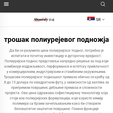
SR
трошак полиурејевог подножја
Да би се разумела цена полиурејског подног, потребно је
испитати и почетну инвестицију и дугорочну вредност.
Полиурејски поднос представља напредно решење за под који
комбинује издржљивост, перформансе и естетску привлачност
у комерцијалним, индустријским и стамбеним окружењима.
Трошкови полиурејског подношног премаза обично се крећу од
8 до 15 долара по квадратном футу, у зависности од захтева за
припремом површине, дебљине премаза и сложености
пројекта. Ова цена одражава софистицирану технологију која
стоји иза полиурејских формулација, које користе хемију
полимера са брзим зачепљавањем како би створиле
беззаштитне заштитне површине. Главне функције