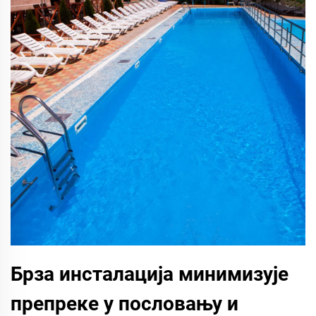
Брза инсталација минимизује
препреке у пословању и