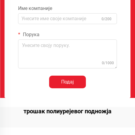
Име компаније
0/200
Порука
0/1000
Подај
трошак полиурејевог подножја