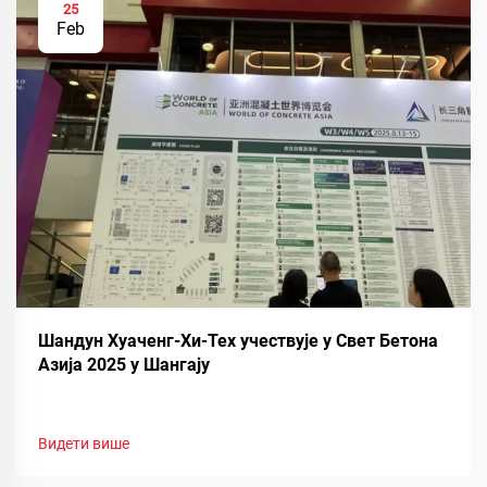
25
Feb
Шандун Хуаченг-Хи-Тех учествује у Свет Бетона
Азија 2025 у Шангају
Видети више