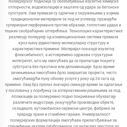
полиурејског подножја су обезбеђивање изузетне хемијске
отпорности, водоизолације и заштите од удара за бетонске
супстрате. Ови премази су одлични у окружењима у којима
традиционални материјали за под не успевају, пружајући
супериорне перформансе против абразије, топлотних удара и
тешких саобраћајних оптерећења. Технолошке карактеристике
разликују полиуреју од конвенционалних система премаза
кроз њену јединствену молекуларну структуру и
карактеристике примене. Материјал показује изузетну
флексибилност, а истовремено одржава структурни
интегритет, што му омогућава да се прилагоди покрету
субстрата без пукотина или деламинације. Брзо време
зачињивања омогућава брзо завршетак пројекта, често
омогућавајући пуну обнову услуге у року од 24 сата од
примене. Овај брз прелаз значајно смањује време за одлагање
у пословању у поређењу са алтернативним решењима за под.
Апликације за полиуреино подно покривање обухватају
различите индустрије, укључујући производне објекте,
складиште, аутомобилске сервисне центре, фабрике за
прераду хране и стамбене гараже. Универзалност
полиурејских формулација омогућава прилагођавање за
специфичне захтеве перформанси, од антислид текстура до