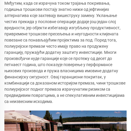
Међутим, када се израчуна током трајања покривања,
годишња трошкови постају знатно нижи од јефтинијих
алтернатива које захтевају вишеструку замену. Уклањање
честих прекида у пословне операције додаје још један слој
вредности, јер објекти избегавају изгубљену продуктивност,
привремене трошкове пресељења и неугодности клијената
повезане са понављајућим пројектима за под. Поред тога,
полиурејски премази често имају право на продужену
гаранцију, пружајући додатну заштиту инвестиције. Многи
произвођачи нуде гаранције које се протежу од десет до
петнаест година, што показује поверење у перформансе
њихових производа и пружа власницима имовине додатну
финансијску сигурност. Овај гаранциони покритак, у
комбинацији са доказаном историјом премаза, чини трошкове
полиурејског подног премаза израчунатим ризиком са
предвидивим повратцима, а не спекулативним инвестицијама
са неизвесним исходима.