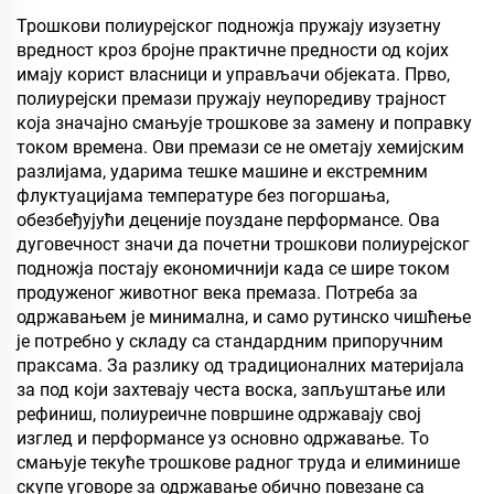
премазима или у другим
ЕВА материјала
Трошкови полиурејског подножја пружају изузетну
сценаријама који
вредност кроз бројне практичне предности од којих
захтевају хидрофобна и
имају корист власници и управљачи објеката. Прво,
олеофобна својства
полиурејски премази пружају неупоредиву трајност
која значајно смањује трошкове за замену и поправку
током времена. Ови премази се не ометају хемијским
разлијама, ударима тешке машине и екстремним
флуктуацијама температуре без погоршања,
обезбеђујући деценије поуздане перформансе. Ова
дуговечност значи да почетни трошкови полиурејског
подножја постају економичнији када се шире током
продуженог животног века премаза. Потреба за
одржавањем је минимална, и само рутинско чишћење
је потребно у складу са стандардним припоручним
праксама. За разлику од традиционалних материјала
за под који захтевају честа воска, запљуштање или
рефиниш, полиуреичне површине одржавају свој
изглед и перформансе уз основно одржавање. То
смањује текуће трошкове радног труда и елиминише
скупе уговоре за одржавање обично повезане са