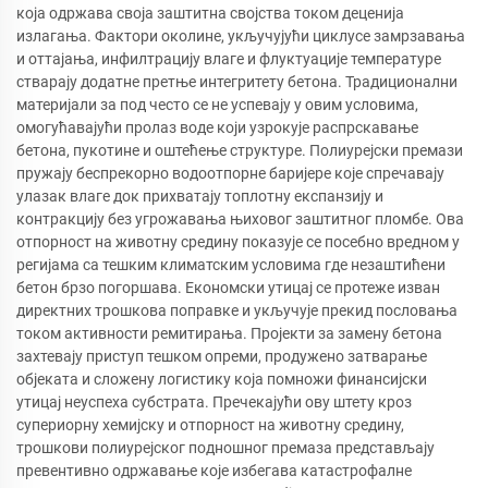
која одржава своја заштитна својства током деценија
излагања. Фактори околине, укључујући циклусе замрзавања
и оттајања, инфилтрацију влаге и флуктуације температуре
стварају додатне претње интегритету бетона. Традиционални
материјали за под често се не успевају у овим условима,
омогућавајући пролаз воде који узрокује распрскавање
бетона, пукотине и оштећење структуре. Полиурејски премази
пружају беспрекорно водоотпорне баријере које спречавају
улазак влаге док прихватају топлотну експанзију и
контракцију без угрожавања њиховог заштитног пломбе. Ова
отпорност на животну средину показује се посебно вредном у
регијама са тешким климатским условима где незаштићени
бетон брзо погоршава. Економски утицај се протеже изван
директних трошкова поправке и укључује прекид пословања
током активности ремитирања. Пројекти за замену бетона
захтевају приступ тешком опреми, продужено затварање
објеката и сложену логистику која помножи финансијски
утицај неуспеха субстрата. Пречекајући ову штету кроз
супериорну хемијску и отпорност на животну средину,
трошкови полиурејског подношног премаза представљају
превентивно одржавање које избегава катастрофалне