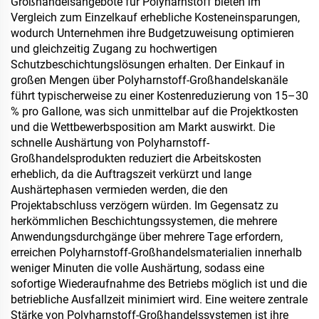
Großhandelsangebote für Polyharnstoff bieten im
Schokolade, Gebäck und
Vergleich zum Einzelkauf erhebliche Kosteneinsparungen,
Gewürzen
wodurch Unternehmen ihre Budgetzuweisung optimieren
und gleichzeitig Zugang zu hochwertigen
Schutzbeschichtungslösungen erhalten. Der Einkauf in
großen Mengen über Polyharnstoff-Großhandelskanäle
führt typischerweise zu einer Kostenreduzierung von 15–30
% pro Gallone, was sich unmittelbar auf die Projektkosten
und die Wettbewerbsposition am Markt auswirkt. Die
schnelle Aushärtung von Polyharnstoff-
Großhandelsprodukten reduziert die Arbeitskosten
erheblich, da die Auftragszeit verkürzt und lange
Aushärtephasen vermieden werden, die den
Projektabschluss verzögern würden. Im Gegensatz zu
herkömmlichen Beschichtungssystemen, die mehrere
Anwendungsdurchgänge über mehrere Tage erfordern,
erreichen Polyharnstoff-Großhandelsmaterialien innerhalb
weniger Minuten die volle Aushärtung, sodass eine
sofortige Wiederaufnahme des Betriebs möglich ist und die
betriebliche Ausfallzeit minimiert wird. Eine weitere zentrale
Stärke von Polyharnstoff-Großhandelssystemen ist ihre