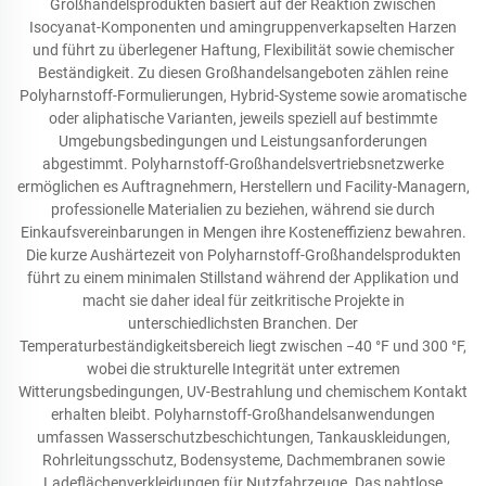
Großhandelsprodukten basiert auf der Reaktion zwischen
Isocyanat-Komponenten und amingruppenverkapselten Harzen
und führt zu überlegener Haftung, Flexibilität sowie chemischer
Beständigkeit. Zu diesen Großhandelsangeboten zählen reine
Polyharnstoff-Formulierungen, Hybrid-Systeme sowie aromatische
oder aliphatische Varianten, jeweils speziell auf bestimmte
Umgebungsbedingungen und Leistungsanforderungen
abgestimmt. Polyharnstoff-Großhandelsvertriebsnetzwerke
ermöglichen es Auftragnehmern, Herstellern und Facility-Managern,
professionelle Materialien zu beziehen, während sie durch
Einkaufsvereinbarungen in Mengen ihre Kosteneffizienz bewahren.
Die kurze Aushärtezeit von Polyharnstoff-Großhandelsprodukten
führt zu einem minimalen Stillstand während der Applikation und
macht sie daher ideal für zeitkritische Projekte in
unterschiedlichsten Branchen. Der
Temperaturbeständigkeitsbereich liegt zwischen −40 °F und 300 °F,
wobei die strukturelle Integrität unter extremen
Witterungsbedingungen, UV-Bestrahlung und chemischem Kontakt
erhalten bleibt. Polyharnstoff-Großhandelsanwendungen
umfassen Wasserschutzbeschichtungen, Tankauskleidungen,
Rohrleitungsschutz, Bodensysteme, Dachmembranen sowie
Ladeflächenverkleidungen für Nutzfahrzeuge. Das nahtlose