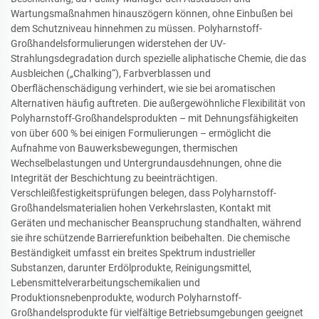
Wartungsmaßnahmen hinauszögern können, ohne Einbußen bei
dem Schutzniveau hinnehmen zu müssen. Polyharnstoff-
Großhandelsformulierungen widerstehen der UV-
Strahlungsdegradation durch spezielle aliphatische Chemie, die das
Ausbleichen („Chalking“), Farbverblassen und
Oberflächenschädigung verhindert, wie sie bei aromatischen
Alternativen häufig auftreten. Die außergewöhnliche Flexibilität von
Polyharnstoff-Großhandelsprodukten – mit Dehnungsfähigkeiten
von über 600 % bei einigen Formulierungen – ermöglicht die
Aufnahme von Bauwerksbewegungen, thermischen
Wechselbelastungen und Untergrundausdehnungen, ohne die
Integrität der Beschichtung zu beeinträchtigen.
Verschleißfestigkeitsprüfungen belegen, dass Polyharnstoff-
Großhandelsmaterialien hohen Verkehrslasten, Kontakt mit
Geräten und mechanischer Beanspruchung standhalten, während
sie ihre schützende Barrierefunktion beibehalten. Die chemische
Beständigkeit umfasst ein breites Spektrum industrieller
Substanzen, darunter Erdölprodukte, Reinigungsmittel,
Lebensmittelverarbeitungschemikalien und
Produktionsnebenprodukte, wodurch Polyharnstoff-
Großhandelsprodukte für vielfältige Betriebsumgebungen geeignet