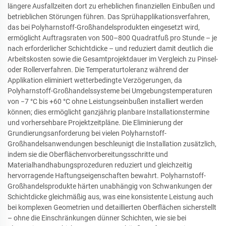
längere Ausfallzeiten dort zu erheblichen finanziellen Einbußen und
betrieblichen Störungen führen. Das Sprühapplikationsverfahren,
das bei Polyharnstoff-Großhandelsprodukten eingesetzt wird,
ermöglicht Auftragsraten von 500–800 Quadratfuß pro Stunde – je
nach erforderlicher Schichtdicke – und reduziert damit deutlich die
Arbeitskosten sowie die Gesamtprojektdauer im Vergleich zu Pinsel-
oder Rollerverfahren. Die Temperaturtoleranz während der
Applikation eliminiert wetterbedingte Verzögerungen, da
Polyharnstoff-Großhandelssysteme bei Umgebungstemperaturen
von −7 °C bis +60 °C ohne Leistungseinbußen installiert werden
können; dies ermöglicht ganzjährig planbare Installationstermine
und vorhersehbare Projektzeitpläne. Die Eliminierung der
Grundierungsanforderung bei vielen Polyharnstoff-
Großhandelsanwendungen beschleunigt die Installation zusätzlich,
indem sie die Oberflächenvorbereitungsschritte und
Materialhandhabungsprozeduren reduziert und gleichzeitig
hervorragende Haftungseigenschaften bewahrt. Polyharnstoff-
Großhandelsprodukte härten unabhängig von Schwankungen der
Schichtdicke gleichmäßig aus, was eine konsistente Leistung auch
bei komplexen Geometrien und detaillierten Oberflächen sicherstellt
– ohne die Einschränkungen dünner Schichten, wie sie bei