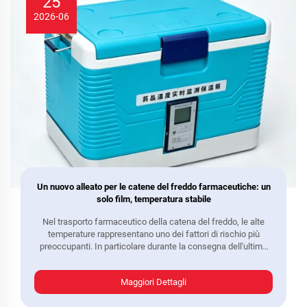
25
2026-06
Un nuovo alleato per le catene del freddo farmaceutiche: un
solo film, temperatura stabile
Nel trasporto farmaceutico della catena del freddo, le alte
temperature rappresentano uno dei fattori di rischio più
preoccupanti. In particolare durante la consegna dell'ultimo
miglio, il trasferimento all'aperto o lo stoccaggio temporaneo,
i contenitori isolanti convenzionali – pur offrendo una certa
Maggiori Dettagli
protezione termica...