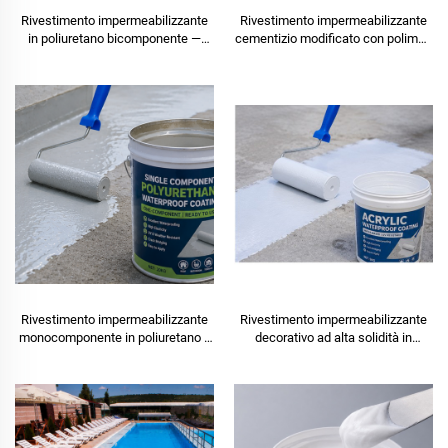
Rivestimento impermeabilizzante
Rivestimento impermeabilizzante
in poliuretano bicomponente —
cementizio modificato con polimeri
Tipo I · Rapporto di miscelazione
(JS)
1:1 · Solido ≥ 92% · Resistenza fino
a −35 °C · Classe B₂-E
Rivestimento impermeabilizzante
Rivestimento impermeabilizzante
monocomponente in poliuretano a
decorativo ad alta solidità in
cura dell'umidità — Pronto all'uso,
acrilico CF-300 per tetti a vista
non richiede primer