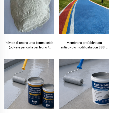
Polvere di resina urea-formaldeide
Membrana prefabbricata
(polvere per colla per legno /
antiscivolo modificata con SBS —
adesivo in polvere) utilizzata nella
Spessore ≥ 4 mm · Rivestita a
produzione di pannelli artificiali, tra
colori · Resistenza fino a −10 °C ·
cui compensato multistrato,
Installazione rapida
pannelli in legno pregiato, pannelli
ecologici, truciolare impiallacciato,
ecc.