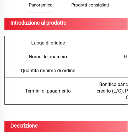
Panoramica
Prodotti consigliati
Introduzione al prodotto
Luogo di origine
Nome del marchio
Hua
Quantità minima di ordine
5
Bonifico bancari
Termini di pagamento
credito (L/C), Pa
Co
Descrizione