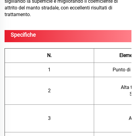
sigillando la superficie e migliorando il coefficiente di
attrito del manto stradale, con eccellenti risultati di
trattamento.
Specifiche
N.
Element
1
Punto di 
Alta t
2
Sta
3
Ad