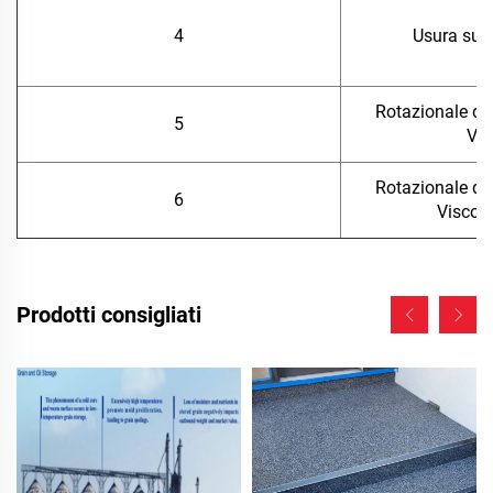
4
Usura su 
Rotazionale del
5
Vis
Rotazionale del
6
Viscos
Prodotti consigliati