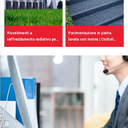
Pavimentazione in pietra
Rivestimenti a
lavata con resina | Ciottoli
raffreddamento radiativo per
ossificati, pietre cristalline,
involucri di cabine
tappeto di pietra per
trasformatore, edifici di
applicazioni commerciali e
fabbriche di lastre in acciaio
residenziali
colorato, serbatoi per
stoccaggio di cereali,
serbatoi per stoccaggio di
petrolio