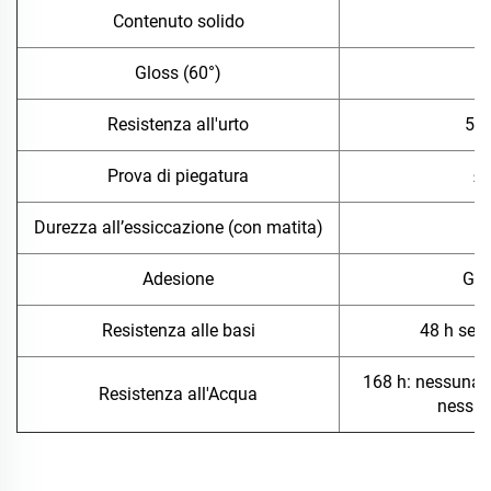
Contenuto solido
≥
Gloss (60°)
3
Resistenza all'urto
50
Prova di piegatura
≤
Durezza all’essiccazione (con matita)
Adesione
Gra
Resistenza alle basi
48 h sen
168 h: nessuna f
Resistenza all'Acqua
nessun