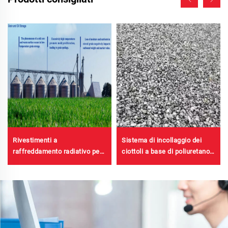
Rivestimenti a
Sistema di incollaggio dei
raffreddamento radiativo per
ciottoli a base di poliuretano |
involucri di cabine
Poliuretano idrossipropilico
trasformatore, edifici di
per paesaggistica e
fabbriche di lastre in acciaio
decorazione
colorato, serbatoi per
stoccaggio di cereali,
serbatoi per stoccaggio di