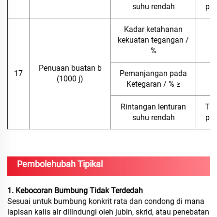
suhu rendah
pad
Kadar ketahanan
kekuatan tegangan /
8
%
Penuaan buatan b
17
Pemanjangan pada
(1000 j)
Ketegaran / % ≥
Rintangan lenturan
Tia
suhu rendah
pad
Pembolehubah Tipikal
1. Kebocoran Bumbung Tidak Terdedah
Sesuai untuk bumbung konkrit rata dan condong di mana
lapisan kalis air dilindungi oleh jubin, skrid, atau penebatan