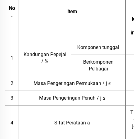
No
Item
T
.
ke
ind
Komponen tunggal
Kandungan Pepejal
1
/ %
Berkomponen
Pelbagai
2
Masa Pengeringan Permukaan / j ≤
3
Masa Pengeringan Penuh / j ≤
Tia
gi
4
Sifat Perataan a
jel
20