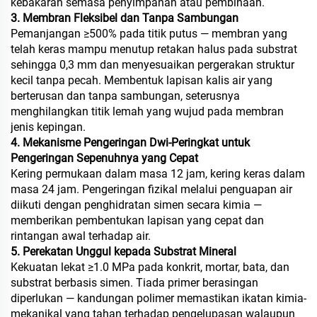
kebakaran semasa penyimpanan atau pembinaan.
3. Membran Fleksibel dan Tanpa Sambungan
Pemanjangan ≥500% pada titik putus — membran yang
telah keras mampu menutup retakan halus pada substrat
sehingga 0,3 mm dan menyesuaikan pergerakan struktur
kecil tanpa pecah. Membentuk lapisan kalis air yang
berterusan dan tanpa sambungan, seterusnya
menghilangkan titik lemah yang wujud pada membran
jenis kepingan.
4. Mekanisme Pengeringan Dwi-Peringkat untuk
Pengeringan Sepenuhnya yang Cepat
Kering permukaan dalam masa 12 jam, kering keras dalam
masa 24 jam. Pengeringan fizikal melalui penguapan air
diikuti dengan penghidratan simen secara kimia —
memberikan pembentukan lapisan yang cepat dan
rintangan awal terhadap air.
5. Perekatan Unggul kepada Substrat Mineral
Kekuatan lekat ≥1.0 MPa pada konkrit, mortar, bata, dan
substrat berbasis simen. Tiada primer berasingan
diperlukan — kandungan polimer memastikan ikatan kimia-
mekanikal yang tahan terhadap pengelupasan walaupun