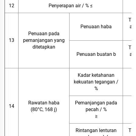
12
Penyerapan air / % ≤
Tia
Penuaan haba
at
b
Penuaan pada
13
pemanjangan yang
ditetapkan
Tia
Penuaan buatan b
at
b
Kadar ketahanan
kekuatan tegangan /
8
%
Rawatan haba
Pemanjangan pada
14
(80°C, 168 j)
pecah / %
≥
Rintangan lenturan
Tia