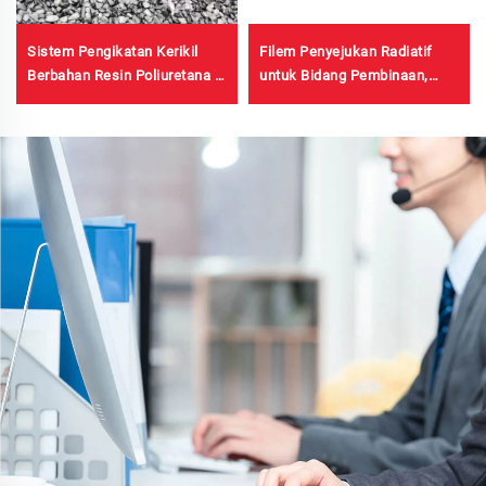
Sistem Pengikatan Kerikil
Filem Penyejukan Radiatif
Berbahan Resin Poliuretana |
untuk Bidang Pembinaan,
Poliuretana Hidroksipropil
Peralatan Kuasa, Gudang
untuk Lanskap & Dekorasi
Industri dan Khas, Tangki
Minyak, Depot Bijirin,
Pengangkutan dan Fasiliti
Luar Bangunan, serta Aplikasi
Gaya Hidup Baharu