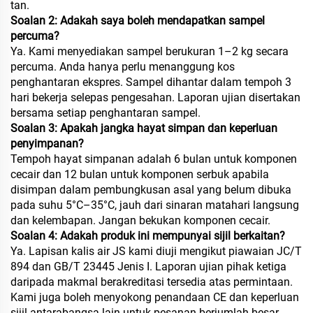
tan.
Soalan 2: Adakah saya boleh mendapatkan sampel
percuma?
Ya. Kami menyediakan sampel berukuran 1–2 kg secara
percuma. Anda hanya perlu menanggung kos
penghantaran ekspres. Sampel dihantar dalam tempoh 3
hari bekerja selepas pengesahan. Laporan ujian disertakan
bersama setiap penghantaran sampel.
Soalan 3: Apakah jangka hayat simpan dan keperluan
penyimpanan?
Tempoh hayat simpanan adalah 6 bulan untuk komponen
cecair dan 12 bulan untuk komponen serbuk apabila
disimpan dalam pembungkusan asal yang belum dibuka
pada suhu 5°C–35°C, jauh dari sinaran matahari langsung
dan kelembapan. Jangan bekukan komponen cecair.
Soalan 4: Adakah produk ini mempunyai sijil berkaitan?
Ya. Lapisan kalis air JS kami diuji mengikut piawaian JC/T
894 dan GB/T 23445 Jenis I. Laporan ujian pihak ketiga
daripada makmal berakreditasi tersedia atas permintaan.
Kami juga boleh menyokong penandaan CE dan keperluan
sijil antarabangsa lain untuk pesanan berjumlah besar.