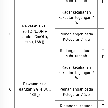
suhu rendah
pad
Kadar ketahanan
kekuatan tegangan /
8
%
Rawatan alkali
(0.1% NaOH +
15
Pemanjangan pada
larutan Ca(OH)₂
Ketegaran / % ≥
tepu, 168 j)
Rintangan lenturan
Tia
suhu rendah
pad
Kadar ketahanan
kekuatan tegangan /
8
%
Rawatan asid
16
(larutan 2% H₂SO₄,
Pemanjangan pada
168 j)
Ketegaran / % ≥
Rintangan lenturan
Tia