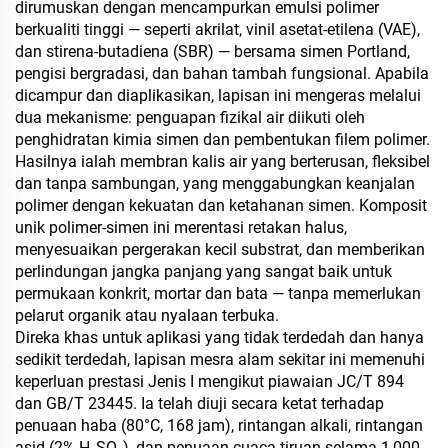
dirumuskan dengan mencampurkan emulsi polimer
berkualiti tinggi — seperti akrilat, vinil asetat-etilena (VAE),
dan stirena-butadiena (SBR) — bersama simen Portland,
pengisi bergradasi, dan bahan tambah fungsional. Apabila
dicampur dan diaplikasikan, lapisan ini mengeras melalui
dua mekanisme: penguapan fizikal air diikuti oleh
penghidratan kimia simen dan pembentukan filem polimer.
Hasilnya ialah membran kalis air yang berterusan, fleksibel
dan tanpa sambungan, yang menggabungkan keanjalan
polimer dengan kekuatan dan ketahanan simen. Komposit
unik polimer-simen ini merentasi retakan halus,
menyesuaikan pergerakan kecil substrat, dan memberikan
perlindungan jangka panjang yang sangat baik untuk
permukaan konkrit, mortar dan bata — tanpa memerlukan
pelarut organik atau nyalaan terbuka.
Direka khas untuk aplikasi yang tidak terdedah dan hanya
sedikit terdedah, lapisan mesra alam sekitar ini memenuhi
keperluan prestasi Jenis I mengikut piawaian JC/T 894
dan GB/T 23445. Ia telah diuji secara ketat terhadap
penuaan haba (80°C, 168 jam), rintangan alkali, rintangan
asid (2% H₂SO₄), dan penuaan cuaca tiruan selama 1,000