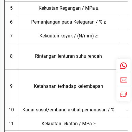
5
Kekuatan Regangan / MPa ≥
6
Pemanjangan pada Ketegaran / % ≥
7
Kekuatan koyak / (N/mm) ≥
8
Rintangan lenturan suhu rendah
r
pad
0.
12
9
Ketahanan terhadap kelembapan
tem
10
Kadar susut/embang akibat pemanasan / %
-4
11
Kekuatan lekatan / MPa ≥