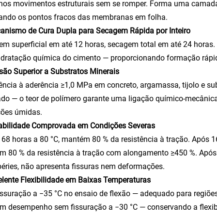
nos movimentos estruturais sem se romper. Forma uma camada 
nando os pontos fracos das membranas em folha.
anismo de Cura Dupla para Secagem Rápida por Inteiro
m superficial em até 12 horas, secagem total em até 24 horas
idratação química do cimento — proporcionando formação rápida
são Superior a Substratos Minerais
ência à aderência ≥1,0 MPa em concreto, argamassa, tijolo e su
do — o teor de polímero garante uma ligação químico-mecâni
ções úmidas.
rabilidade Comprovada em Condições Severas
68 horas a 80 °C, mantém 80 % da resistência à tração. Após 
 80 % da resistência à tração com alongamento ≥450 %. Após 1
éries, não apresenta fissuras nem deformações.
elente Flexibilidade em Baixas Temperaturas
ssuração a −35 °C no ensaio de flexão — adequado para regiões
 desempenho sem fissuração a −30 °C — conservando a flexib