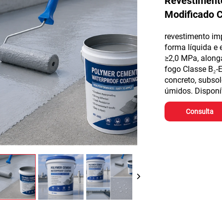
Revestimento
Modificado 
revestimento im
forma líquida e 
≥2,0 MPa, alonga
fogo Classe B₂-
concreto, subsol
úmidos. Disponí
Consulta