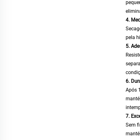
peque
elimi
4. Mec
Secage
pela h
5. Ade
Resist
separa
condi
6. Du
Após 1
mantém
intemp
7. Exc
Sem fi
mantém