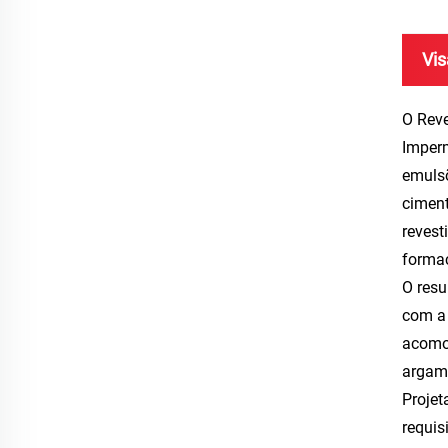
Vis
O Rev
Imperm
emulsõ
ciment
revest
formaç
O resu
com a 
acomod
argama
Projet
requis