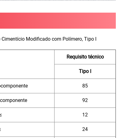
Cimentício Modificado com Polímero, Tipo I
Requisito técnico
Tipo I
componente
85
icomponente
92
≤
12
≤
24