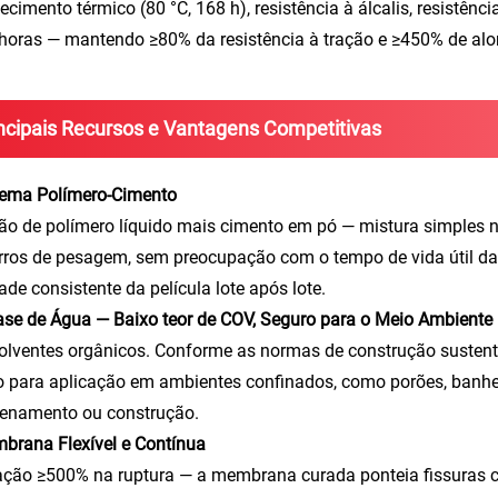
ecimento térmico (80 °C, 168 h), resistência à álcalis, resistênci
horas — mantendo ≥80% da resistência à tração e ≥450% de al
ncipais Recursos e Vantagens Competitivas
tema Polímero-Cimento
o de polímero líquido mais cimento em pó — mistura simples no
ros de pesagem, sem preocupação com o tempo de vida útil da
ade consistente da película lote após lote.
ase de Água — Baixo teor de COV, Seguro para o Meio Ambiente
olventes orgânicos. Conforme as normas de construção sustentáv
 para aplicação em ambientes confinados, como porões, banhei
enamento ou construção.
brana Flexível e Contínua
ção ≥500% na ruptura — a membrana curada ponteia fissuras c