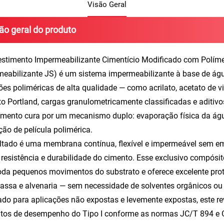
Visão Geral
ão geral do produto
estimento Impermeabilizante Cimentício Modificado com Polí
eabilizante JS) é um sistema impermeabilizante à base de água
es poliméricas de alta qualidade — como acrilato, acetato de vi
o Portland, cargas granulometricamente classificadas e aditivo
imento cura por um mecanismo duplo: evaporação física da águ
ão de película polimérica.
ltado é uma membrana contínua, flexível e impermeável sem e
resistência e durabilidade do cimento. Esse exclusivo compósito
a pequenos movimentos do substrato e oferece excelente prote
ssa e alvenaria — sem necessidade de solventes orgânicos ou
ado para aplicações não expostas e levemente expostas, este r
itos de desempenho do Tipo I conforme as normas JC/T 894 e 