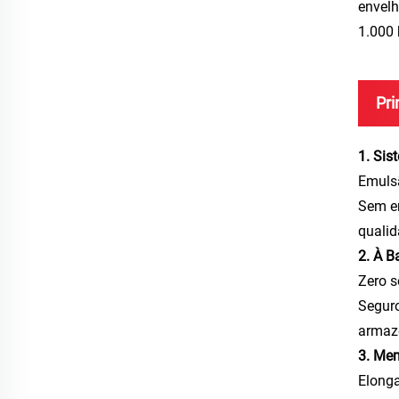
envelh
1.000 
Pri
1. Sis
Emulsã
Sem er
qualid
2. À B
Zero s
Seguro
armaz
3. Mem
Elonga