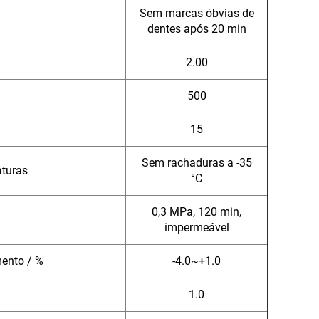
Sem marcas óbvias de
dentes após 20 min
2.00
500
15
Sem rachaduras a -35
aturas
°C
0,3 MPa, 120 min,
impermeável
ento / %
-4.0~+1.0
1.0