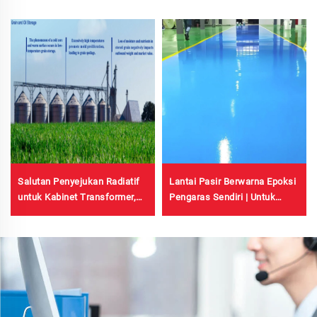
Salutan Penyejukan Radiatif
Lantai Pasir Berwarna Epoksi
untuk Kabinet Transformer,
Pengaras Sendiri | Untuk
Bangunan Kilang Jubin Keluli
Projek Komersial, Industri &
Warna, Tangki Simpanan
Perumahan Mewah
Bijirin, Tangki Simpanan
Minyak