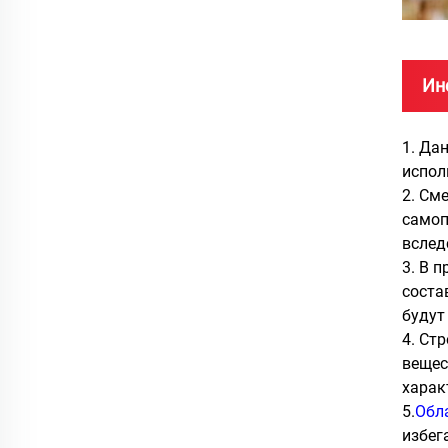
Ин
1. Да
испол
2. См
самоп
вслед
3. В 
соста
будут
4. Ст
вещес
харак
5.
Обл
избег