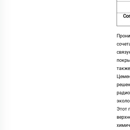
Со
Прони
сочет
связу
покры
также
Цемен
решен
радио
эколо
Этот 
верхн
химич