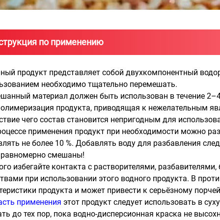
струкция по применению
нный продукт представляет собой двухкомпонентный водо
ьзованием необходимо тщательно перемешать.
ешанный материал должен быть использован в течение 2–4
олимеризация продукта, приводящая к нежелательным явл
ствие чего состав становится непригодным для использов
процессе применения продукт при необходимости можно ра
влять не более 10 %. Добавлять воду для разбавления след
 равномерно смешаны!
рого избегайте контакта с растворителями, разбавителями
твами при использовании этого водного продукта. В прот
теристики продукта и может привести к серьёзному порчей
асть применения
этот продукт следует использовать в сух
ать до тех пор, пока водно-дисперсионная краска не высохн