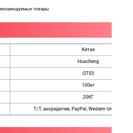
екомендуемые товары
Китае
Huacheng
QT03
100кг
20КГ
Т/Т, аккредитив, PayPal, Western Union, нал