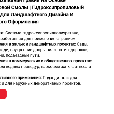
язывания Гравия На Основе
овой Смолы | Гидроксипропиловый
 Для Ландшафтного Дизайна И
ого Оформления
та:
Система гидроксипропилполиуретана,
зработанная для применения с гравием.
ния в жилых и ландшафтных проектах:
Сады,
ади, внутренние дворы вилл, патио, дорожки,
ни, подъездные пути.
ния в коммерческих и общественных проектах:
ры водных процедур, парковые зоны фитнеса и
ативного применения:
Подходит как для
к и для наружных декоративных проектов.