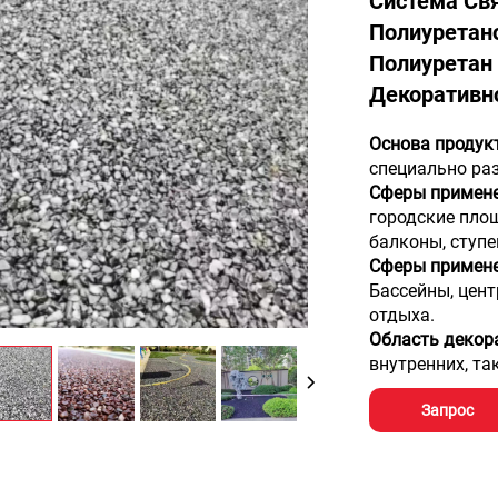
Система Св
Полиуретан
Полиуретан
Декоративн
Основа продук
специально ра
Сферы примене
городские площ
балконы, ступе
Сферы примене
Бассейны, цент
отдыха.
Область декор
внутренних, та
Запрос