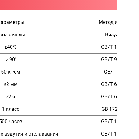
Параметры
Метод испытани
розрачный
Визуальный
≥40%
GB/T 1725-2007
＞90°
GB/T 9754-2007
50 кг·см
GB/T 1732-93
≤2 мм
GB/T 6742-2007
≥2 ч
GB/T 6739-2006
1 класс
GB 1720-79 (89)
500 часов
GB/T 1865-2009
ие вздутия и отслаивания
GB/T 1733-1993