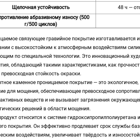
Щелочная устойчивость
48 ч — о
противление абразивному износу (500
г/500 циклов)
цаемое связующее гравийное покрытие изготавливается и
ании с высокостойким к атмосферным воздействиям сил
ющим по специальной технологии. Это инновационный ху
тия, обладающий такими характеристиками, как прочность,
 превосходная стойкость окраски.
тное каменное проницаемое покрытие — это экологичное,
ие для мощения, обеспечивающее превосходное сопротивл
активных веществ и не вызывает загрязнения окружающей
гических решений в области мощения.
продукт относится к системе гидроксипропилполиуретана и
его покрытия. Он эффективно продлевает срок службы баз
еским воздействиям, увеличивает твёрдость и износостой