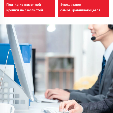
Плитка из каменной
Эпоксидное
крошки на смолистой
самовыравнивающееся
основе с промывкой водой
покрытие с цветным
| Каменная крошка с
песком | Для
выраженной текстурой,
коммерческих,
кристаллический камень,
промышленных и элитных
каменный ковер для
жилых объектов
коммерческого и жилого
строительства