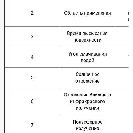
П
2
Область применения
на
н
Время высыхания
3
поверхности
Угол смачивания
А
4
водой
Солнечное
5
отражение
Отражение ближнего
6
инфракрасного
излучения
Полусферное
7
излучение