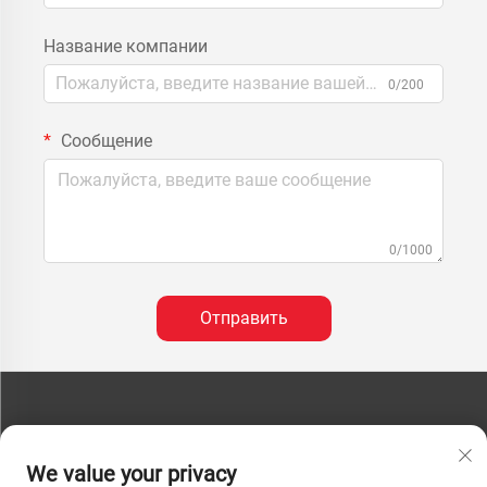
Название компании
0/200
Сообщение
0/1000
Отправить
СВЯЗАТЬСЯ С НАМИ
We value your privacy
Телефон:
+86-13793890209