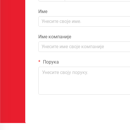
Име
Име компаније
Порука