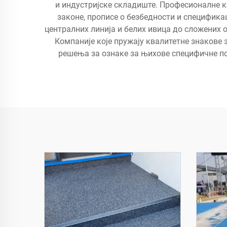
и индустријске складиште. Професионалне к
законе, прописе о безбедности и специфика
централних линија и белих ивица до сложених 
Компаније које пружају квалитетне знакове 
решења за ознаке за њихове специфичне пот