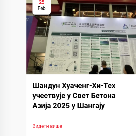
25
Feb
Шандун Хуаченг-Хи-Тех
учествује у Свет Бетона
Азија 2025 у Шангају
Видети више