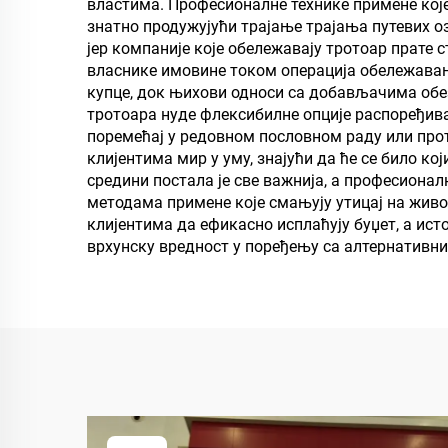
властима. Професионалне технике примене које
знатно продужујући трајање трајања путевих о
јер компаније које обележавају тротоар прате 
власнике имовине током операција обележава
купце, док њихови односи са добављачима обе
тротоара нуде флексибилне опције распоређива
поремећај у редовном пословном раду или про
клијентима мир у уму, знајући да ће се било 
средини постала је све важнија, а професиона
методама примене које смањују утицај на жи
клијентима да ефикасно исплаћују буџет, а ист
врхунску вредност у поређењу са алтернативн