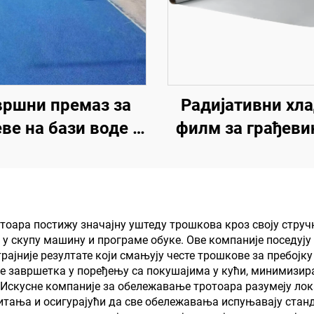
вршни премаз за
Радијативни хл
ве на бази воде |
филм за грађеви
слојни премаз за
поље, енергет
ромену боје за
опрему, индустриј
унутрашње и
специјално
љашње коловозе
складиштење
оара постижу значајну уштеду трошкова кроз своју струч
у скупу машину и програме обуке. Ове компаније поседују
резервоар за у
трајније резултате који смањују честе трошкове за пребо
складиште житар
 завршетка у поређењу са покушајима у кући, минимизира
скусне компаније за обележавање тротоара разумеју лока
транспорт и сп
питања и осигурајући да све обележавања испуњавају стан
објекте, и аплик