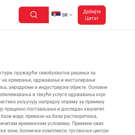
Добијте
SR
Цитат
ктури, пружајући свеобухватна решења за
ју на креирање, одржавање и инсталирање
ља, аеродроме и индустријске објекте. Основне
 обележавања и текуће услуге одржавања које
истике укључују напредну опрему за примену
ају прецизно постављање и доследан квалитет.
 бази воде, премазе на бази растворитеља,
личитим временским условима. Примене ових
ске зоне, болничке комплексе, трговачке центре