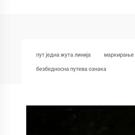
пут једна жута линија
маркирање 
безбедносна путева ознака