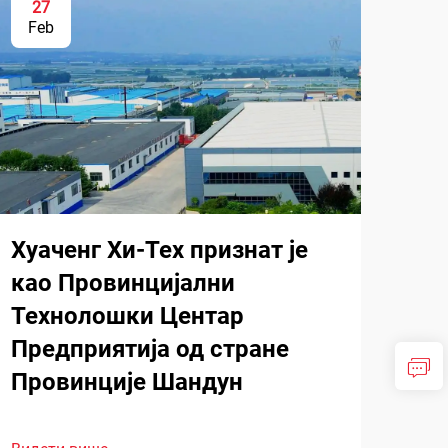
27
Feb
Хуаченг Хи-Тех признат је
као Провинцијални
Технолошки Центар
Предприятија од стране
Провинције Шандун