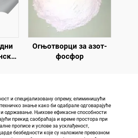
адни
Огњотворци за азот-
нско
фосфор
ску
ско и
,
ност и специјализовану опрему, елиминишући
 техничко знање како би одабрале одговарајуће
ље,
јку и одржавање. Њихове ефикасне способности
ица,
јући прекид саобраћаја и време простора при
лне прописе и услове за усклађеност,
ољне
дарде безбедности које су наложиле превозном
ације