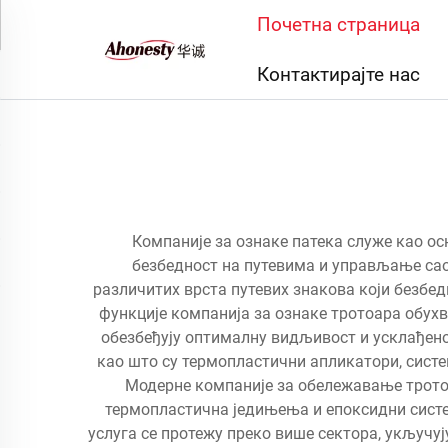
Почетна страница
Контактирајте нас
Компаније за ознаке патека служе као о
безбедност на путевима и управљање сао
различитих врста путевих знакова који безбед
функције компанија за ознаке тротоара обух
обезбеђују оптималну видљивост и усклађен
као што су термопластични апликатори, систе
Модерне компаније за обележавање тротоар
термопластична једињења и епоксидни сист
услуга се протежу преко више сектора, укључуј