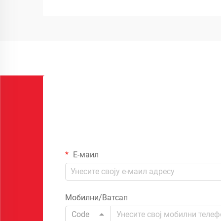
Е-маил
Мобилни/Ватсап
Code