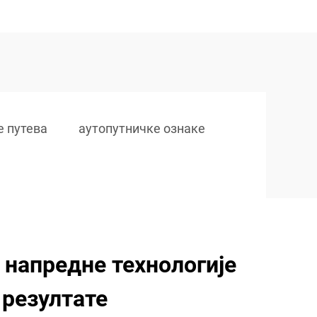
е путева
аутопутничке ознаке
 напредне технологије
 резултате