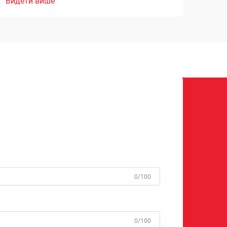
Видети више
0/100
0/100