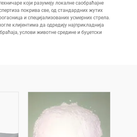
ехничаре који разумеју локалне саобраћајне
спертиза покрива све, од стандардних жутих
рогасница и специјализованих усмерних стрела.
могле клијентима да одредију најприкладнија
браћаја, услови животне средине и буџетски