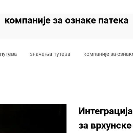
компаније за ознаке патека
путева
значења путева
компаније за ознак
Интеграција
за врхунске