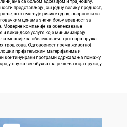
 линијама са бољом адхезијом и трајношћу,
ности представљају још једну велику предност,
лове
гурање, што смањује ризике од одговорности за
рговачким ценама значи бољу вредност за
не. Модерне компаније за обележавање
е и викендске услуге које минимизирају
не компаније за обележавање тротоара пружа
них трошкова. Одговорност према животној
еколошки пријатељским материјалима и
хови континуирани програми одржавања помажу
 крају пружа свеобухватна решења која пружају