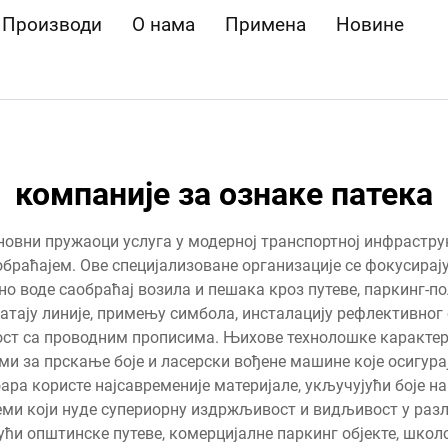
Производи
О нама
Примена
Новине
компаније за ознаке патека
сновни пружаоци услуга у модерној транспортној инфрастру
браћајем. Ове специјализоване организације се фокусира
но воде саобраћај возила и пешака кроз путеве, паркинг-по
ватају линије, примењу симбола, инсталацију рефлективног
ост са проводним прописима. Њихове технолошке карактер
ми за прскање боје и ласерски вођене машине које осигур
а користе најсавременије материјале, укључујући боје на
еми који нуде супериорну издржљивост и видљивост у раз
ући општинске путеве, комерцијалне паркинг објекте, школ