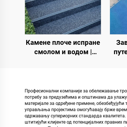
Камене плоче испране
За
смолом и водом |
путе
Коштани шљунак,
Више
кристални камен,
п
камени тепих за
комерцијалне и
спо
Професионални компаније за обележавање трот
потребу за предузећима и општинама да улажу 
стамбене објекте
материјале за одређене примене, обезбеђујући 
управљања пројектима омогућавају брже време
одржавању супериорних стандарда квалитета. И
штитијући клијенте од потенцијалних правних 