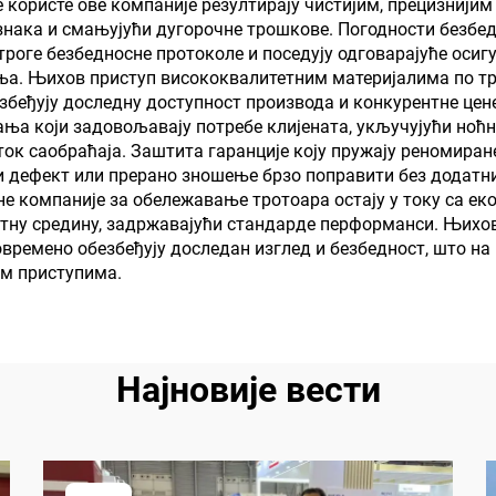
 користе ове компаније резултирају чистијим, прецизнијим
знака и смањујући дугорочне трошкове. Погодности безбед
за животне сти
строге безбедносне протоколе и поседују одговарајуће оси
ња. Њихов приступ висококвалитетним материјалима по т
збеђују доследну доступност производа и конкурентне це
ња који задовољавају потребе клијената, укључујући ноћн
ток саобраћаја. Заштита гаранције коју пружају реномира
који дефект или прерано зношење брзо поправити без додат
лне компаније за обележавање тротоара остају у току са 
вотну средину, задржавајући стандарде перформанси. Њи
овремено обезбеђују доследан изглед и безбедност, што на
им приступима.
Најновије вести