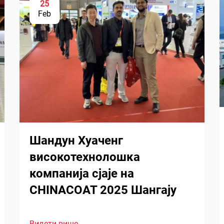
25
Feb
Шандун Хуаченг
високотехнолошка
компанија сјаје на
CHINACOAT 2025 Шангају
Видети више