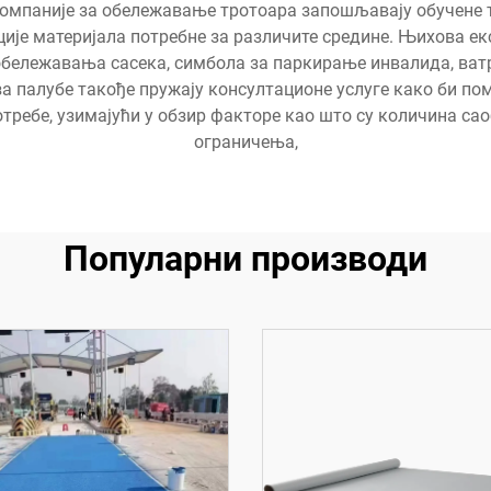
омпаније за обележавање тротоара запошљавају обучене т
ције материјала потребне за различите средине. Њихова ек
обележавања сасека, симбола за паркирање инвалида, ват
за палубе такође пружају консултационе услуге како би по
ребе, узимајући у обзир факторе као што су количина сао
ограничења,
Популарни производи